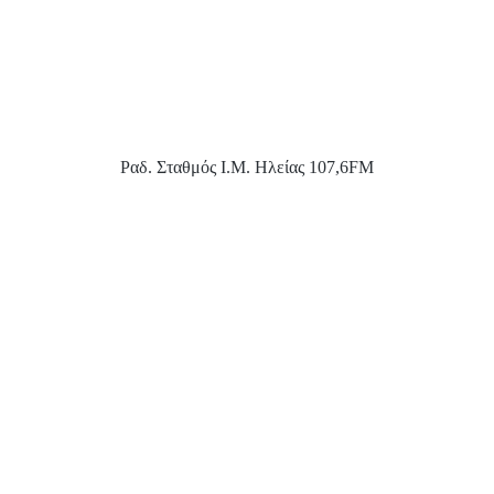
Ραδ. Σταθμός Ι.Μ. Ηλείας 107,6FM