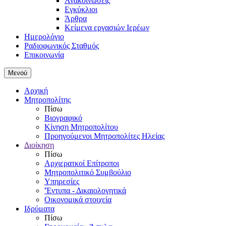
Ανακοινώσεις
Εγκύκλιοι
Άρθρα
Κείμενα εργασιών Ιερέων
Ημερολόγιο
Ραδιοφωνικός Σταθμός
Επικοινωνία
Μενού
Αρχική
Μητροπολίτης
Πίσω
Βιογραφικό
Κίνηση Μητροπολίτου
Προηγούμενοι Μητροπολίτες Ηλείας
Διοίκηση
Πίσω
Αρχιερατκοί Επίτροποι
Μητροπολιτικό Συμβούλιο
Υπηρεσίες
'Έντυπα - Δικαιολογητικά
Οικονομικά στοιχεία
Ιδρύματα
Πίσω