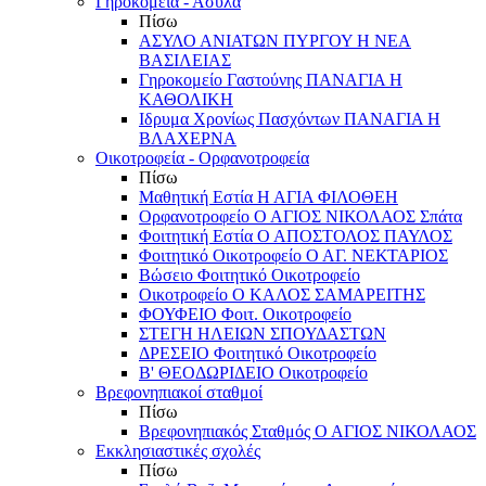
Γηροκομεία - Άσυλα
Πίσω
ΑΣΥΛΟ ΑΝΙΑΤΩΝ ΠΥΡΓΟΥ Η ΝΕΑ
ΒΑΣΙΛΕΙΑΣ
Γηροκομείο Γαστούνης ΠΑΝΑΓΙΑ Η
ΚΑΘΟΛΙΚΗ
Ιδρυμα Χρονίως Πασχόντων ΠΑΝΑΓΙΑ Η
ΒΛΑΧΕΡΝΑ
Οικοτροφεία - Ορφανοτροφεία
Πίσω
Μαθητική Εστία Η ΑΓΙΑ ΦΙΛΟΘΕΗ
Ορφανοτροφείο Ο ΑΓΙΟΣ ΝΙΚΟΛΑΟΣ Σπάτα
Φοιτητική Εστία Ο ΑΠΟΣΤΟΛΟΣ ΠΑΥΛΟΣ
Φοιτητικό Οικοτροφείο Ο ΑΓ. ΝΕΚΤΑΡΙΟΣ
Βώσειο Φοιτητικό Οικοτροφείο
Οικοτροφείο Ο ΚΑΛΟΣ ΣΑΜΑΡΕΙΤΗΣ
ΦΟΥΦΕΙΟ Φοιτ. Οικοτροφείο
ΣΤΕΓΗ ΗΛΕΙΩΝ ΣΠΟΥΔΑΣΤΩΝ
ΔΡΕΣΕΙΟ Φοιτητικό Οικοτροφείο
Β' ΘΕΟΔΩΡΙΔΕΙΟ Οικοτροφείο
Βρεφονηπιακοί σταθμοί
Πίσω
Βρεφονηπιακός Σταθμός Ο ΑΓΙΟΣ ΝΙΚΟΛΑΟΣ
Εκκλησιαστικές σχολές
Πίσω