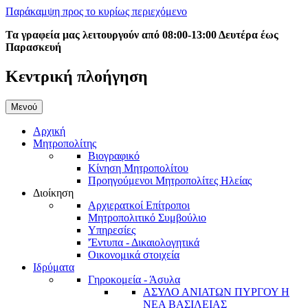
Παράκαμψη προς το κυρίως περιεχόμενο
Τα γραφεία μας λειτουργούν από 08:00-13:00 Δευτέρα έως
Παρασκευή
Κεντρική πλοήγηση
Μενού
Αρχική
Μητροπολίτης
Βιογραφικό
Κίνηση Μητροπολίτου
Προηγούμενοι Μητροπολίτες Ηλείας
Διοίκηση
Αρχιερατκοί Επίτροποι
Μητροπολιτικό Συμβούλιο
Υπηρεσίες
'Έντυπα - Δικαιολογητικά
Οικονομικά στοιχεία
Ιδρύματα
Γηροκομεία - Άσυλα
ΑΣΥΛΟ ΑΝΙΑΤΩΝ ΠΥΡΓΟΥ Η
ΝΕΑ ΒΑΣΙΛΕΙΑΣ