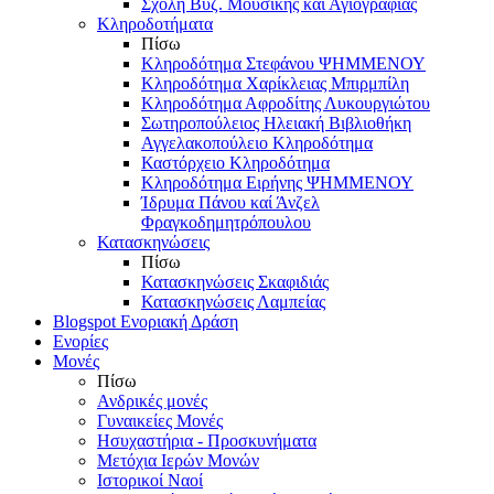
Σχολή Βυζ. Μουσικής και Αγιογραφίας
Κληροδοτήματα
Πίσω
Κληροδότημα Στεφάνου ΨΗΜΜΕΝΟΥ
Κληροδότημα Χαρίκλειας Μπιρμπίλη
Κληροδότημα Αφροδίτης Λυκουργιώτου
Σωτηροπούλειος Ηλειακή Βιβλιοθήκη
Αγγελακοπούλειο Κληροδότημα
Καστόρχειο Κληροδότημα
Κληροδότημα Ειρήνης ΨΗΜΜΕΝΟΥ
Ίδρυμα Πάνου καί Άνζελ
Φραγκοδημητρόπουλου
Κατασκηνώσεις
Πίσω
Κατασκηνώσεις Σκαφιδιάς
Κατασκηνώσεις Λαμπείας
Blogspot Ενοριακή Δράση
Ενορίες
Μονές
Πίσω
Ανδρικές μονές
Γυναικείες Μονές
Ησυχαστήρια - Προσκυνήματα
Μετόχια Ιερών Μονών
Ιστορικοί Ναοί