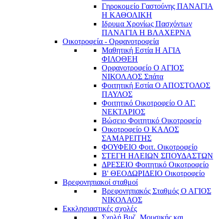
Γηροκομείο Γαστούνης ΠΑΝΑΓΙΑ
Η ΚΑΘΟΛΙΚΗ
Ιδρυμα Χρονίως Πασχόντων
ΠΑΝΑΓΙΑ Η ΒΛΑΧΕΡΝΑ
Οικοτροφεία - Ορφανοτροφεία
Μαθητική Εστία Η ΑΓΙΑ
ΦΙΛΟΘΕΗ
Ορφανοτροφείο Ο ΑΓΙΟΣ
ΝΙΚΟΛΑΟΣ Σπάτα
Φοιτητική Εστία Ο ΑΠΟΣΤΟΛΟΣ
ΠΑΥΛΟΣ
Φοιτητικό Οικοτροφείο Ο ΑΓ.
ΝΕΚΤΑΡΙΟΣ
Βώσειο Φοιτητικό Οικοτροφείο
Οικοτροφείο Ο ΚΑΛΟΣ
ΣΑΜΑΡΕΙΤΗΣ
ΦΟΥΦΕΙΟ Φοιτ. Οικοτροφείο
ΣΤΕΓΗ ΗΛΕΙΩΝ ΣΠΟΥΔΑΣΤΩΝ
ΔΡΕΣΕΙΟ Φοιτητικό Οικοτροφείο
Β' ΘΕΟΔΩΡΙΔΕΙΟ Οικοτροφείο
Βρεφονηπιακοί σταθμοί
Βρεφονηπιακός Σταθμός Ο ΑΓΙΟΣ
ΝΙΚΟΛΑΟΣ
Εκκλησιαστικές σχολές
Σχολή Βυζ. Μουσικής και