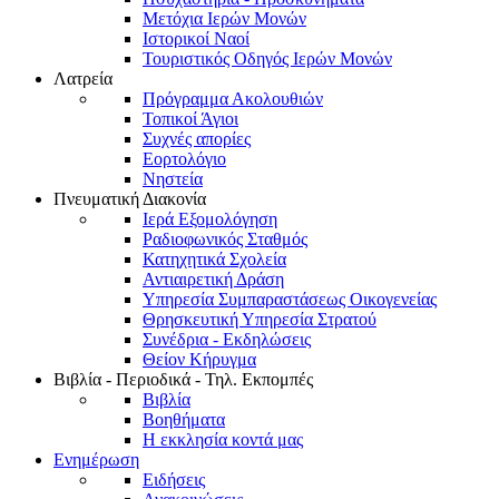
Μετόχια Ιερών Μονών
Ιστορικοί Ναοί
Τουριστικός Οδηγός Ιερών Μονών
Λατρεία
Πρόγραμμα Ακολουθιών
Τοπικοί Άγιοι
Συχνές απορίες
Εορτολόγιο
Νηστεία
Πνευματική Διακονία
Ιερά Εξομολόγηση
Ραδιοφωνικός Σταθμός
Κατηχητικά Σχολεία
Αντιαιρετική Δράση
Υπηρεσία Συμπαραστάσεως Οικογενείας
Θρησκευτική Υπηρεσία Στρατού
Συνέδρια - Εκδηλώσεις
Θείον Κήρυγμα
Βιβλία - Περιοδικά - Τηλ. Εκπομπές
Βιβλία
Βοηθήματα
Η εκκλησία κοντά μας
Ενημέρωση
Ειδήσεις