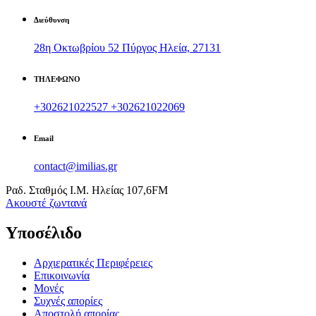
Διεύθυνση
28η Οκτωβρίου 52 Πύργος Ηλεία, 27131
ΤΗΛΕΦΩΝΟ
+302621022527
+302621022069
Email
contact@imilias.gr
Ραδ. Σταθμός Ι.Μ. Ηλείας 107,6FM
Aκουστέ ζωντανά
Υποσέλιδο
Αρχιερατικές Περιφέρειες
Επικοινωνία
Μονές
Συχνές απορίες
Αποστολή απορίας