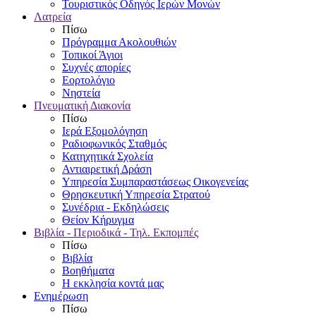
Τουριστικός Οδηγός Ιερών Μονών
Λατρεία
Πίσω
Πρόγραμμα Ακολουθιών
Τοπικοί Άγιοι
Συχνές απορίες
Εορτολόγιο
Νηστεία
Πνευματική Διακονία
Πίσω
Ιερά Εξομολόγηση
Ραδιοφωνικός Σταθμός
Κατηχητικά Σχολεία
Αντιαιρετική Δράση
Υπηρεσία Συμπαραστάσεως Οικογενείας
Θρησκευτική Υπηρεσία Στρατού
Συνέδρια - Εκδηλώσεις
Θείον Κήρυγμα
Βιβλία - Περιοδικά - Τηλ. Εκπομπές
Πίσω
Βιβλία
Βοηθήματα
Η εκκλησία κοντά μας
Ενημέρωση
Πίσω