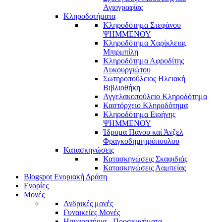
Αγιογραφίας
Κληροδοτήματα
Κληροδότημα Στεφάνου
ΨΗΜΜΕΝΟΥ
Κληροδότημα Χαρίκλειας
Μπιρμπίλη
Κληροδότημα Αφροδίτης
Λυκουργιώτου
Σωτηροπούλειος Ηλειακή
Βιβλιοθήκη
Αγγελακοπούλειο Κληροδότημα
Καστόρχειο Κληροδότημα
Κληροδότημα Ειρήνης
ΨΗΜΜΕΝΟΥ
Ίδρυμα Πάνου καί Άνζελ
Φραγκοδημητρόπουλου
Κατασκηνώσεις
Κατασκηνώσεις Σκαφιδιάς
Κατασκηνώσεις Λαμπείας
Blogspot Ενοριακή Δράση
Ενορίες
Μονές
Ανδρικές μονές
Γυναικείες Μονές
Ησυχαστήρια - Προσκυνήματα