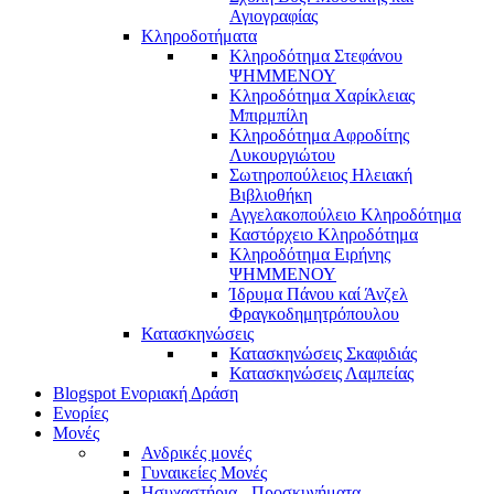
Αγιογραφίας
Κληροδοτήματα
Κληροδότημα Στεφάνου
ΨΗΜΜΕΝΟΥ
Κληροδότημα Χαρίκλειας
Μπιρμπίλη
Κληροδότημα Αφροδίτης
Λυκουργιώτου
Σωτηροπούλειος Ηλειακή
Βιβλιοθήκη
Αγγελακοπούλειο Κληροδότημα
Καστόρχειο Κληροδότημα
Κληροδότημα Ειρήνης
ΨΗΜΜΕΝΟΥ
Ίδρυμα Πάνου καί Άνζελ
Φραγκοδημητρόπουλου
Κατασκηνώσεις
Κατασκηνώσεις Σκαφιδιάς
Κατασκηνώσεις Λαμπείας
Blogspot Ενοριακή Δράση
Ενορίες
Μονές
Ανδρικές μονές
Γυναικείες Μονές
Ησυχαστήρια - Προσκυνήματα