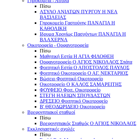
Γηροκομεία - Άσυλα
Πίσω
ΑΣΥΛΟ ΑΝΙΑΤΩΝ ΠΥΡΓΟΥ Η ΝΕΑ
ΒΑΣΙΛΕΙΑΣ
Γηροκομείο Γαστούνης ΠΑΝΑΓΙΑ Η
ΚΑΘΟΛΙΚΗ
Ιδρυμα Χρονίως Πασχόντων ΠΑΝΑΓΙΑ Η
ΒΛΑΧΕΡΝΑ
Οικοτροφεία - Ορφανοτροφεία
Πίσω
Μαθητική Εστία Η ΑΓΙΑ ΦΙΛΟΘΕΗ
Ορφανοτροφείο Ο ΑΓΙΟΣ ΝΙΚΟΛΑΟΣ Σπάτα
Φοιτητική Εστία Ο ΑΠΟΣΤΟΛΟΣ ΠΑΥΛΟΣ
Φοιτητικό Οικοτροφείο Ο ΑΓ. ΝΕΚΤΑΡΙΟΣ
Βώσειο Φοιτητικό Οικοτροφείο
Οικοτροφείο Ο ΚΑΛΟΣ ΣΑΜΑΡΕΙΤΗΣ
ΦΟΥΦΕΙΟ Φοιτ. Οικοτροφείο
ΣΤΕΓΗ ΗΛΕΙΩΝ ΣΠΟΥΔΑΣΤΩΝ
ΔΡΕΣΕΙΟ Φοιτητικό Οικοτροφείο
Β' ΘΕΟΔΩΡΙΔΕΙΟ Οικοτροφείο
Βρεφονηπιακοί σταθμοί
Πίσω
Βρεφονηπιακός Σταθμός Ο ΑΓΙΟΣ ΝΙΚΟΛΑΟΣ
Εκκλησιαστικές σχολές
Πίσω