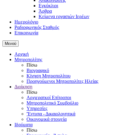
Ανακοινώσεις
Εγκύκλιοι
Άρθρα
Κείμενα εργασιών Ιερέων
Ημερολόγιο
Ραδιοφωνικός Σταθμός
Επικοινωνία
Μενού
Αρχική
Μητροπολίτης
Πίσω
Βιογραφικό
Κίνηση Μητροπολίτου
Προηγούμενοι Μητροπολίτες Ηλείας
Διοίκηση
Πίσω
Αρχιερατκοί Επίτροποι
Μητροπολιτικό Συμβούλιο
Υπηρεσίες
'Έντυπα - Δικαιολογητικά
Οικονομικά στοιχεία
Ιδρύματα
Πίσω