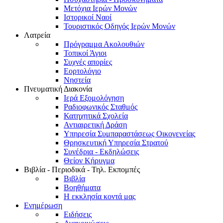
Μετόχια Ιερών Μονών
Ιστορικοί Ναοί
Τουριστικός Οδηγός Ιερών Μονών
Λατρεία
Πρόγραμμα Ακολουθιών
Τοπικοί Άγιοι
Συχνές απορίες
Εορτολόγιο
Νηστεία
Πνευματική Διακονία
Ιερά Εξομολόγηση
Ραδιοφωνικός Σταθμός
Κατηχητικά Σχολεία
Αντιαιρετική Δράση
Υπηρεσία Συμπαραστάσεως Οικογενείας
Θρησκευτική Υπηρεσία Στρατού
Συνέδρια - Εκδηλώσεις
Θείον Κήρυγμα
Βιβλία - Περιοδικά - Τηλ. Εκπομπές
Βιβλία
Βοηθήματα
Η εκκλησία κοντά μας
Ενημέρωση
Ειδήσεις