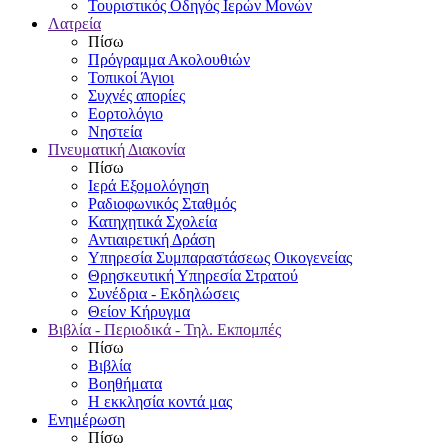
Τουριστικός Οδηγός Ιερών Μονών
Λατρεία
Πίσω
Πρόγραμμα Ακολουθιών
Τοπικοί Άγιοι
Συχνές απορίες
Εορτολόγιο
Νηστεία
Πνευματική Διακονία
Πίσω
Ιερά Εξομολόγηση
Ραδιοφωνικός Σταθμός
Κατηχητικά Σχολεία
Αντιαιρετική Δράση
Υπηρεσία Συμπαραστάσεως Οικογενείας
Θρησκευτική Υπηρεσία Στρατού
Συνέδρια - Εκδηλώσεις
Θείον Κήρυγμα
Βιβλία - Περιοδικά - Τηλ. Εκπομπές
Πίσω
Βιβλία
Βοηθήματα
Η εκκλησία κοντά μας
Ενημέρωση
Πίσω