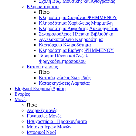
Σχολή Βυζ. Μουσικής και Αγιογραφίας
Κληροδοτήματα
Πίσω
Κληροδότημα Στεφάνου ΨΗΜΜΕΝΟΥ
Κληροδότημα Χαρίκλειας Μπιρμπίλη
Κληροδότημα Αφροδίτης Λυκουργιώτου
Σωτηροπούλειος Ηλειακή Βιβλιοθήκη
Αγγελακοπούλειο Κληροδότημα
Καστόρχειο Κληροδότημα
Κληροδότημα Ειρήνης ΨΗΜΜΕΝΟΥ
Ίδρυμα Πάνου καί Άνζελ
Φραγκοδημητρόπουλου
Κατασκηνώσεις
Πίσω
Κατασκηνώσεις Σκαφιδιάς
Κατασκηνώσεις Λαμπείας
Blogspot Ενοριακή Δράση
Ενορίες
Μονές
Πίσω
Ανδρικές μονές
Γυναικείες Μονές
Ησυχαστήρια - Προσκυνήματα
Μετόχια Ιερών Μονών
Ιστορικοί Ναοί