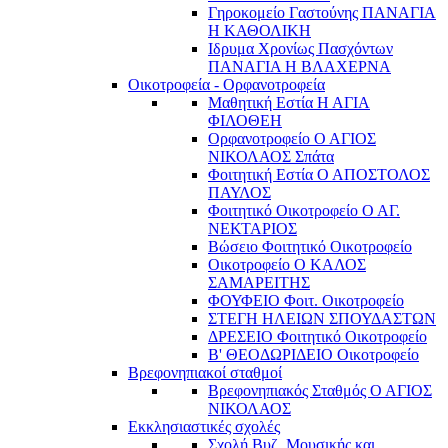
Γηροκομείο Γαστούνης ΠΑΝΑΓΙΑ
Η ΚΑΘΟΛΙΚΗ
Ιδρυμα Χρονίως Πασχόντων
ΠΑΝΑΓΙΑ Η ΒΛΑΧΕΡΝΑ
Οικοτροφεία - Ορφανοτροφεία
Μαθητική Εστία Η ΑΓΙΑ
ΦΙΛΟΘΕΗ
Ορφανοτροφείο Ο ΑΓΙΟΣ
ΝΙΚΟΛΑΟΣ Σπάτα
Φοιτητική Εστία Ο ΑΠΟΣΤΟΛΟΣ
ΠΑΥΛΟΣ
Φοιτητικό Οικοτροφείο Ο ΑΓ.
ΝΕΚΤΑΡΙΟΣ
Βώσειο Φοιτητικό Οικοτροφείο
Οικοτροφείο Ο ΚΑΛΟΣ
ΣΑΜΑΡΕΙΤΗΣ
ΦΟΥΦΕΙΟ Φοιτ. Οικοτροφείο
ΣΤΕΓΗ ΗΛΕΙΩΝ ΣΠΟΥΔΑΣΤΩΝ
ΔΡΕΣΕΙΟ Φοιτητικό Οικοτροφείο
Β' ΘΕΟΔΩΡΙΔΕΙΟ Οικοτροφείο
Βρεφονηπιακοί σταθμοί
Βρεφονηπιακός Σταθμός Ο ΑΓΙΟΣ
ΝΙΚΟΛΑΟΣ
Εκκλησιαστικές σχολές
Σχολή Βυζ. Μουσικής και