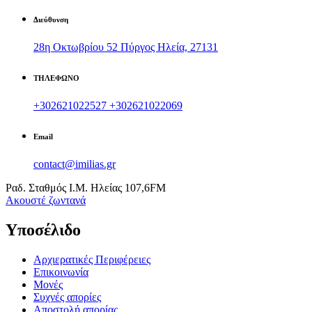
Διεύθυνση
28η Οκτωβρίου 52 Πύργος Ηλεία, 27131
ΤΗΛΕΦΩΝΟ
+302621022527
+302621022069
Email
contact@imilias.gr
Ραδ. Σταθμός Ι.Μ. Ηλείας 107,6FM
Aκουστέ ζωντανά
Υποσέλιδο
Αρχιερατικές Περιφέρειες
Επικοινωνία
Μονές
Συχνές απορίες
Αποστολή απορίας