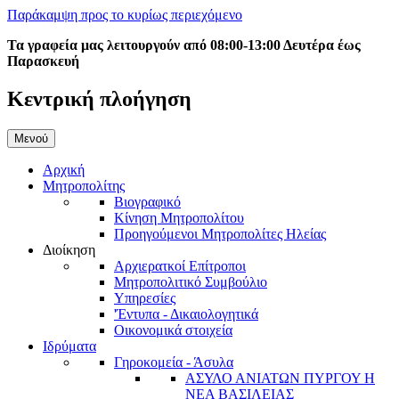
Παράκαμψη προς το κυρίως περιεχόμενο
Τα γραφεία μας λειτουργούν από 08:00-13:00 Δευτέρα έως
Παρασκευή
Κεντρική πλοήγηση
Μενού
Αρχική
Μητροπολίτης
Βιογραφικό
Κίνηση Μητροπολίτου
Προηγούμενοι Μητροπολίτες Ηλείας
Διοίκηση
Αρχιερατκοί Επίτροποι
Μητροπολιτικό Συμβούλιο
Υπηρεσίες
'Έντυπα - Δικαιολογητικά
Οικονομικά στοιχεία
Ιδρύματα
Γηροκομεία - Άσυλα
ΑΣΥΛΟ ΑΝΙΑΤΩΝ ΠΥΡΓΟΥ Η
ΝΕΑ ΒΑΣΙΛΕΙΑΣ