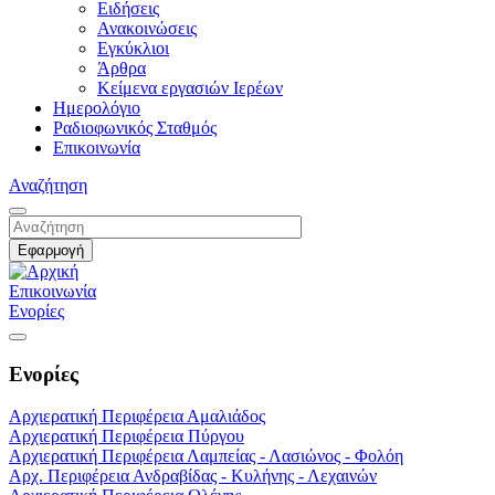
Ειδήσεις
Ανακοινώσεις
Εγκύκλιοι
Άρθρα
Κείμενα εργασιών Ιερέων
Ημερολόγιο
Ραδιοφωνικός Σταθμός
Επικοινωνία
Αναζήτηση
Επικοινωνία
Ενορίες
Ενορίες
Αρχιερατική Περιφέρεια Αμαλιάδος
Αρχιερατική Περιφέρεια Πύργου
Αρχιερατική Περιφέρεια Λαμπείας - Λασιώνος - Φολόη
Αρχ. Περιφέρεια Ανδραβίδας - Κυλήνης - Λεχαινών