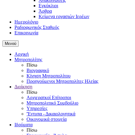
Ανακοινώσεις
Εγκύκλιοι
Άρθρα
Κείμενα εργασιών Ιερέων
Ημερολόγιο
Ραδιοφωνικός Σταθμός
Επικοινωνία
Μενού
Αρχική
Μητροπολίτης
Πίσω
Βιογραφικό
Κίνηση Μητροπολίτου
Προηγούμενοι Μητροπολίτες Ηλείας
Διοίκηση
Πίσω
Αρχιερατκοί Επίτροποι
Μητροπολιτικό Συμβούλιο
Υπηρεσίες
'Έντυπα - Δικαιολογητικά
Οικονομικά στοιχεία
Ιδρύματα
Πίσω