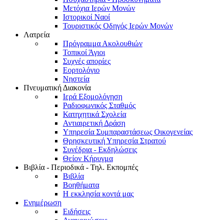
Μετόχια Ιερών Μονών
Ιστορικοί Ναοί
Τουριστικός Οδηγός Ιερών Μονών
Λατρεία
Πρόγραμμα Ακολουθιών
Τοπικοί Άγιοι
Συχνές απορίες
Εορτολόγιο
Νηστεία
Πνευματική Διακονία
Ιερά Εξομολόγηση
Ραδιοφωνικός Σταθμός
Κατηχητικά Σχολεία
Αντιαιρετική Δράση
Υπηρεσία Συμπαραστάσεως Οικογενείας
Θρησκευτική Υπηρεσία Στρατού
Συνέδρια - Εκδηλώσεις
Θείον Κήρυγμα
Βιβλία - Περιοδικά - Τηλ. Εκπομπές
Βιβλία
Βοηθήματα
Η εκκλησία κοντά μας
Ενημέρωση
Ειδήσεις