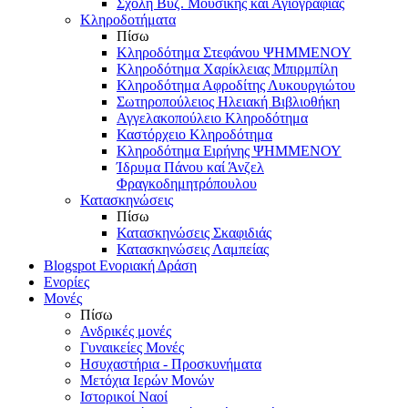
Σχολή Βυζ. Μουσικής και Αγιογραφίας
Κληροδοτήματα
Πίσω
Κληροδότημα Στεφάνου ΨΗΜΜΕΝΟΥ
Κληροδότημα Χαρίκλειας Μπιρμπίλη
Κληροδότημα Αφροδίτης Λυκουργιώτου
Σωτηροπούλειος Ηλειακή Βιβλιοθήκη
Αγγελακοπούλειο Κληροδότημα
Καστόρχειο Κληροδότημα
Κληροδότημα Ειρήνης ΨΗΜΜΕΝΟΥ
Ίδρυμα Πάνου καί Άνζελ
Φραγκοδημητρόπουλου
Κατασκηνώσεις
Πίσω
Κατασκηνώσεις Σκαφιδιάς
Κατασκηνώσεις Λαμπείας
Blogspot Ενοριακή Δράση
Ενορίες
Μονές
Πίσω
Ανδρικές μονές
Γυναικείες Μονές
Ησυχαστήρια - Προσκυνήματα
Μετόχια Ιερών Μονών
Ιστορικοί Ναοί