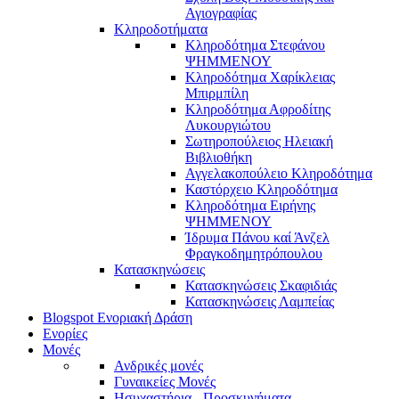
Αγιογραφίας
Κληροδοτήματα
Κληροδότημα Στεφάνου
ΨΗΜΜΕΝΟΥ
Κληροδότημα Χαρίκλειας
Μπιρμπίλη
Κληροδότημα Αφροδίτης
Λυκουργιώτου
Σωτηροπούλειος Ηλειακή
Βιβλιοθήκη
Αγγελακοπούλειο Κληροδότημα
Καστόρχειο Κληροδότημα
Κληροδότημα Ειρήνης
ΨΗΜΜΕΝΟΥ
Ίδρυμα Πάνου καί Άνζελ
Φραγκοδημητρόπουλου
Κατασκηνώσεις
Κατασκηνώσεις Σκαφιδιάς
Κατασκηνώσεις Λαμπείας
Blogspot Ενοριακή Δράση
Ενορίες
Μονές
Ανδρικές μονές
Γυναικείες Μονές
Ησυχαστήρια - Προσκυνήματα