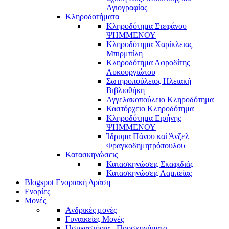
Αγιογραφίας
Κληροδοτήματα
Κληροδότημα Στεφάνου
ΨΗΜΜΕΝΟΥ
Κληροδότημα Χαρίκλειας
Μπιρμπίλη
Κληροδότημα Αφροδίτης
Λυκουργιώτου
Σωτηροπούλειος Ηλειακή
Βιβλιοθήκη
Αγγελακοπούλειο Κληροδότημα
Καστόρχειο Κληροδότημα
Κληροδότημα Ειρήνης
ΨΗΜΜΕΝΟΥ
Ίδρυμα Πάνου καί Άνζελ
Φραγκοδημητρόπουλου
Κατασκηνώσεις
Κατασκηνώσεις Σκαφιδιάς
Κατασκηνώσεις Λαμπείας
Blogspot Ενοριακή Δράση
Ενορίες
Μονές
Ανδρικές μονές
Γυναικείες Μονές
Ησυχαστήρια - Προσκυνήματα