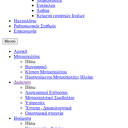
Ανακοινώσεις
Εγκύκλιοι
Άρθρα
Κείμενα εργασιών Ιερέων
Ημερολόγιο
Ραδιοφωνικός Σταθμός
Επικοινωνία
Μενού
Αρχική
Μητροπολίτης
Πίσω
Βιογραφικό
Κίνηση Μητροπολίτου
Προηγούμενοι Μητροπολίτες Ηλείας
Διοίκηση
Πίσω
Αρχιερατκοί Επίτροποι
Μητροπολιτικό Συμβούλιο
Υπηρεσίες
'Έντυπα - Δικαιολογητικά
Οικονομικά στοιχεία
Ιδρύματα
Πίσω