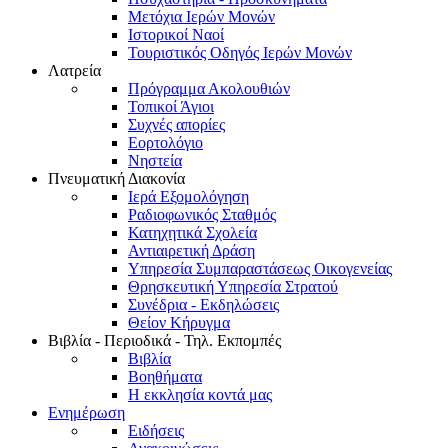
Μετόχια Ιερών Μονών
Ιστορικοί Ναοί
Τουριστικός Οδηγός Ιερών Μονών
Λατρεία
Πρόγραμμα Ακολουθιών
Τοπικοί Άγιοι
Συχνές απορίες
Εορτολόγιο
Νηστεία
Πνευματική Διακονία
Ιερά Εξομολόγηση
Ραδιοφωνικός Σταθμός
Κατηχητικά Σχολεία
Αντιαιρετική Δράση
Υπηρεσία Συμπαραστάσεως Οικογενείας
Θρησκευτική Υπηρεσία Στρατού
Συνέδρια - Εκδηλώσεις
Θείον Κήρυγμα
Βιβλία - Περιοδικά - Τηλ. Εκπομπές
Βιβλία
Βοηθήματα
Η εκκλησία κοντά μας
Ενημέρωση
Ειδήσεις