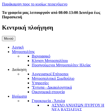
Παράκαμψη προς το κυρίως περιεχόμενο
Τα γραφεία μας λειτουργούν από 08:00-13:00 Δευτέρα έως
Παρασκευή
Κεντρική πλοήγηση
Μενού
Αρχική
Μητροπολίτης
Βιογραφικό
Κίνηση Μητροπολίτου
Προηγούμενοι Μητροπολίτες Ηλείας
Διοίκηση
Αρχιερατκοί Επίτροποι
Μητροπολιτικό Συμβούλιο
Υπηρεσίες
'Έντυπα - Δικαιολογητικά
Οικονομικά στοιχεία
Ιδρύματα
Γηροκομεία - Άσυλα
ΑΣΥΛΟ ΑΝΙΑΤΩΝ ΠΥΡΓΟΥ Η
ΝΕΑ ΒΑΣΙΛΕΙΑΣ