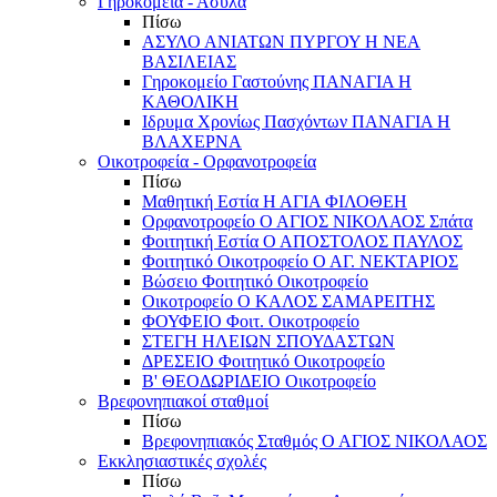
Γηροκομεία - Άσυλα
Πίσω
ΑΣΥΛΟ ΑΝΙΑΤΩΝ ΠΥΡΓΟΥ Η ΝΕΑ
ΒΑΣΙΛΕΙΑΣ
Γηροκομείο Γαστούνης ΠΑΝΑΓΙΑ Η
ΚΑΘΟΛΙΚΗ
Ιδρυμα Χρονίως Πασχόντων ΠΑΝΑΓΙΑ Η
ΒΛΑΧΕΡΝΑ
Οικοτροφεία - Ορφανοτροφεία
Πίσω
Μαθητική Εστία Η ΑΓΙΑ ΦΙΛΟΘΕΗ
Ορφανοτροφείο Ο ΑΓΙΟΣ ΝΙΚΟΛΑΟΣ Σπάτα
Φοιτητική Εστία Ο ΑΠΟΣΤΟΛΟΣ ΠΑΥΛΟΣ
Φοιτητικό Οικοτροφείο Ο ΑΓ. ΝΕΚΤΑΡΙΟΣ
Βώσειο Φοιτητικό Οικοτροφείο
Οικοτροφείο Ο ΚΑΛΟΣ ΣΑΜΑΡΕΙΤΗΣ
ΦΟΥΦΕΙΟ Φοιτ. Οικοτροφείο
ΣΤΕΓΗ ΗΛΕΙΩΝ ΣΠΟΥΔΑΣΤΩΝ
ΔΡΕΣΕΙΟ Φοιτητικό Οικοτροφείο
Β' ΘΕΟΔΩΡΙΔΕΙΟ Οικοτροφείο
Βρεφονηπιακοί σταθμοί
Πίσω
Βρεφονηπιακός Σταθμός Ο ΑΓΙΟΣ ΝΙΚΟΛΑΟΣ
Εκκλησιαστικές σχολές
Πίσω