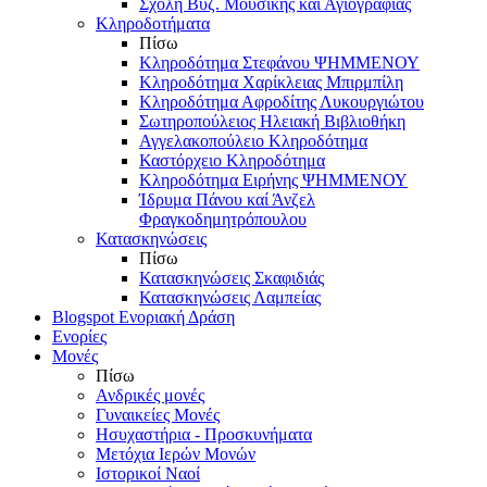
Σχολή Βυζ. Μουσικής και Αγιογραφίας
Κληροδοτήματα
Πίσω
Κληροδότημα Στεφάνου ΨΗΜΜΕΝΟΥ
Κληροδότημα Χαρίκλειας Μπιρμπίλη
Κληροδότημα Αφροδίτης Λυκουργιώτου
Σωτηροπούλειος Ηλειακή Βιβλιοθήκη
Αγγελακοπούλειο Κληροδότημα
Καστόρχειο Κληροδότημα
Κληροδότημα Ειρήνης ΨΗΜΜΕΝΟΥ
Ίδρυμα Πάνου καί Άνζελ
Φραγκοδημητρόπουλου
Κατασκηνώσεις
Πίσω
Κατασκηνώσεις Σκαφιδιάς
Κατασκηνώσεις Λαμπείας
Blogspot Ενοριακή Δράση
Ενορίες
Μονές
Πίσω
Ανδρικές μονές
Γυναικείες Μονές
Ησυχαστήρια - Προσκυνήματα
Μετόχια Ιερών Μονών
Ιστορικοί Ναοί