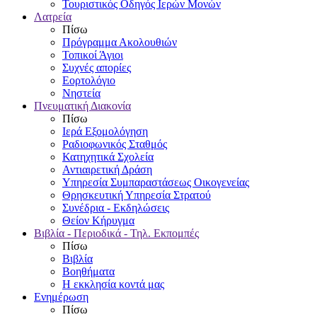
Τουριστικός Οδηγός Ιερών Μονών
Λατρεία
Πίσω
Πρόγραμμα Ακολουθιών
Τοπικοί Άγιοι
Συχνές απορίες
Εορτολόγιο
Νηστεία
Πνευματική Διακονία
Πίσω
Ιερά Εξομολόγηση
Ραδιοφωνικός Σταθμός
Κατηχητικά Σχολεία
Αντιαιρετική Δράση
Υπηρεσία Συμπαραστάσεως Οικογενείας
Θρησκευτική Υπηρεσία Στρατού
Συνέδρια - Εκδηλώσεις
Θείον Κήρυγμα
Βιβλία - Περιοδικά - Τηλ. Εκπομπές
Πίσω
Βιβλία
Βοηθήματα
Η εκκλησία κοντά μας
Ενημέρωση
Πίσω