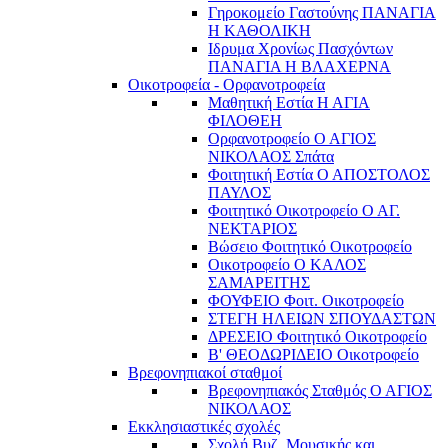
Γηροκομείο Γαστούνης ΠΑΝΑΓΙΑ
Η ΚΑΘΟΛΙΚΗ
Ιδρυμα Χρονίως Πασχόντων
ΠΑΝΑΓΙΑ Η ΒΛΑΧΕΡΝΑ
Οικοτροφεία - Ορφανοτροφεία
Μαθητική Εστία Η ΑΓΙΑ
ΦΙΛΟΘΕΗ
Ορφανοτροφείο Ο ΑΓΙΟΣ
ΝΙΚΟΛΑΟΣ Σπάτα
Φοιτητική Εστία Ο ΑΠΟΣΤΟΛΟΣ
ΠΑΥΛΟΣ
Φοιτητικό Οικοτροφείο Ο ΑΓ.
ΝΕΚΤΑΡΙΟΣ
Βώσειο Φοιτητικό Οικοτροφείο
Οικοτροφείο Ο ΚΑΛΟΣ
ΣΑΜΑΡΕΙΤΗΣ
ΦΟΥΦΕΙΟ Φοιτ. Οικοτροφείο
ΣΤΕΓΗ ΗΛΕΙΩΝ ΣΠΟΥΔΑΣΤΩΝ
ΔΡΕΣΕΙΟ Φοιτητικό Οικοτροφείο
Β' ΘΕΟΔΩΡΙΔΕΙΟ Οικοτροφείο
Βρεφονηπιακοί σταθμοί
Βρεφονηπιακός Σταθμός Ο ΑΓΙΟΣ
ΝΙΚΟΛΑΟΣ
Εκκλησιαστικές σχολές
Σχολή Βυζ. Μουσικής και