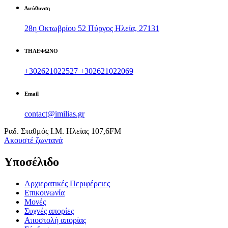
Διεύθυνση
28η Οκτωβρίου 52 Πύργος Ηλεία, 27131
ΤΗΛΕΦΩΝΟ
+302621022527
+302621022069
Email
contact@imilias.gr
Ραδ. Σταθμός Ι.Μ. Ηλείας 107,6FM
Aκουστέ ζωντανά
Υποσέλιδο
Αρχιερατικές Περιφέρειες
Επικοινωνία
Μονές
Συχνές απορίες
Αποστολή απορίας