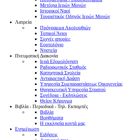
Μετόχια Ιερών Μονών
Ιστορικοί Ναοί
Τουριστικός Οδηγός Ιερών Μονών
Λατρεία
Πρόγραμμα Ακολουθιών
Τοπικοί Άγιοι
Συχνές απορίες
Εορτολόγιο
Νηστεία
Πνευματική Διακονία
Ιερά Εξομολόγηση
Ραδιοφωνικός Σταθμός
Κατηχητικά Σχολεία
Αντιαιρετική Δράση
Υπηρεσία Συμπαραστάσεως Οικογενείας
Θρησκευτική Υπηρεσία Στρατού
Συνέδρια - Εκδηλώσεις
Θείον Κήρυγμα
Βιβλία - Περιοδικά - Τηλ. Εκπομπές
Βιβλία
Βοηθήματα
Η εκκλησία κοντά μας
Ενημέρωση
Ειδήσεις