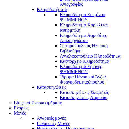
Αγιογραφίας
Κληροδοτήματα
Κληροδότημα Στεφάνου
ΨΗΜΜΕΝΟΥ
Κληροδότημα Χαρίκλειας
Μπιρμπίλη
Κληροδότημα Αφροδίτης
Λυκουργιώτου
Σωτηροπούλειος Ηλειακή
Βιβλιοθήκη
Αγγελακοπούλειο Κληροδότημα
Καστόρχειο Κληροδότημα
Κληροδότημα Ειρήνης
ΨΗΜΜΕΝΟΥ
Ίδρυμα Πάνου καί Άνζελ
Φραγκοδημητρόπουλου
Κατασκηνώσεις
Κατασκηνώσεις Σκαφιδιάς
Κατασκηνώσεις Λαμπείας
Blogspot Ενοριακή Δράση
Ενορίες
Μονές
Ανδρικές μονές
Γυναικείες Μονές
Ησυχαστήρια - Προσκυνήματα