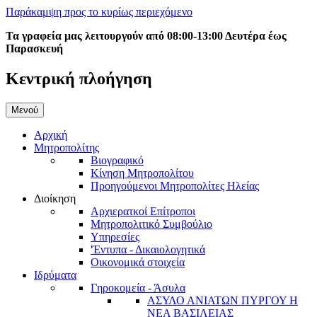
Παράκαμψη προς το κυρίως περιεχόμενο
Τα γραφεία μας λειτουργούν από 08:00-13:00 Δευτέρα έως
Παρασκευή
Κεντρική πλοήγηση
Μενού
Αρχική
Μητροπολίτης
Βιογραφικό
Κίνηση Μητροπολίτου
Προηγούμενοι Μητροπολίτες Ηλείας
Διοίκηση
Αρχιερατκοί Επίτροποι
Μητροπολιτικό Συμβούλιο
Υπηρεσίες
'Έντυπα - Δικαιολογητικά
Οικονομικά στοιχεία
Ιδρύματα
Γηροκομεία - Άσυλα
ΑΣΥΛΟ ΑΝΙΑΤΩΝ ΠΥΡΓΟΥ Η
ΝΕΑ ΒΑΣΙΛΕΙΑΣ