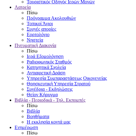
Τουριστικός Οδηγός Ιερών Μονών
Λατρεία
Πίσω
Πρόγραμμα Ακολουθιών
Τοπικοί Άγιοι
Συχνές απορίες
Εορτολόγιο
Νηστεία
Πνευματική Διακονία
Πίσω
Ιερά Εξομολόγηση
Ραδιοφωνικός Σταθμός
Κατηχητικά Σχολεία
Αντιαιρετική Δράση
Υπηρεσία Συμπαραστάσεως Οικογενείας
Θρησκευτική Υπηρεσία Στρατού
Συνέδρια - Εκδηλώσεις
Θείον Κήρυγμα
Βιβλία - Περιοδικά - Τηλ. Εκπομπές
Πίσω
Βιβλία
Βοηθήματα
Η εκκλησία κοντά μας
Ενημέρωση
Πίσω