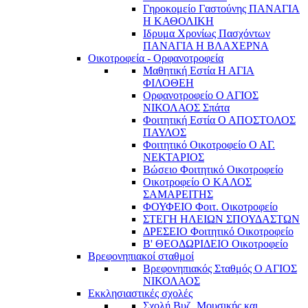
Γηροκομείο Γαστούνης ΠΑΝΑΓΙΑ
Η ΚΑΘΟΛΙΚΗ
Ιδρυμα Χρονίως Πασχόντων
ΠΑΝΑΓΙΑ Η ΒΛΑΧΕΡΝΑ
Οικοτροφεία - Ορφανοτροφεία
Μαθητική Εστία Η ΑΓΙΑ
ΦΙΛΟΘΕΗ
Ορφανοτροφείο Ο ΑΓΙΟΣ
ΝΙΚΟΛΑΟΣ Σπάτα
Φοιτητική Εστία Ο ΑΠΟΣΤΟΛΟΣ
ΠΑΥΛΟΣ
Φοιτητικό Οικοτροφείο Ο ΑΓ.
ΝΕΚΤΑΡΙΟΣ
Βώσειο Φοιτητικό Οικοτροφείο
Οικοτροφείο Ο ΚΑΛΟΣ
ΣΑΜΑΡΕΙΤΗΣ
ΦΟΥΦΕΙΟ Φοιτ. Οικοτροφείο
ΣΤΕΓΗ ΗΛΕΙΩΝ ΣΠΟΥΔΑΣΤΩΝ
ΔΡΕΣΕΙΟ Φοιτητικό Οικοτροφείο
Β' ΘΕΟΔΩΡΙΔΕΙΟ Οικοτροφείο
Βρεφονηπιακοί σταθμοί
Βρεφονηπιακός Σταθμός Ο ΑΓΙΟΣ
ΝΙΚΟΛΑΟΣ
Εκκλησιαστικές σχολές
Σχολή Βυζ. Μουσικής και