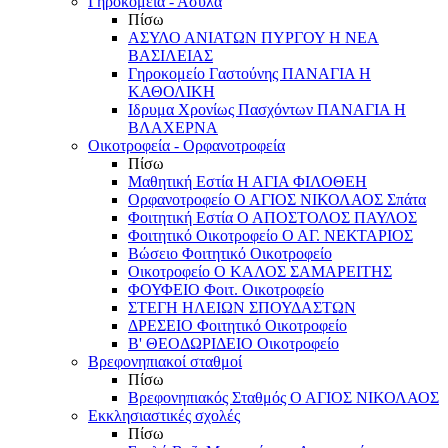
Γηροκομεία - Άσυλα
Πίσω
ΑΣΥΛΟ ΑΝΙΑΤΩΝ ΠΥΡΓΟΥ Η ΝΕΑ
ΒΑΣΙΛΕΙΑΣ
Γηροκομείο Γαστούνης ΠΑΝΑΓΙΑ Η
ΚΑΘΟΛΙΚΗ
Ιδρυμα Χρονίως Πασχόντων ΠΑΝΑΓΙΑ Η
ΒΛΑΧΕΡΝΑ
Οικοτροφεία - Ορφανοτροφεία
Πίσω
Μαθητική Εστία Η ΑΓΙΑ ΦΙΛΟΘΕΗ
Ορφανοτροφείο Ο ΑΓΙΟΣ ΝΙΚΟΛΑΟΣ Σπάτα
Φοιτητική Εστία Ο ΑΠΟΣΤΟΛΟΣ ΠΑΥΛΟΣ
Φοιτητικό Οικοτροφείο Ο ΑΓ. ΝΕΚΤΑΡΙΟΣ
Βώσειο Φοιτητικό Οικοτροφείο
Οικοτροφείο Ο ΚΑΛΟΣ ΣΑΜΑΡΕΙΤΗΣ
ΦΟΥΦΕΙΟ Φοιτ. Οικοτροφείο
ΣΤΕΓΗ ΗΛΕΙΩΝ ΣΠΟΥΔΑΣΤΩΝ
ΔΡΕΣΕΙΟ Φοιτητικό Οικοτροφείο
Β' ΘΕΟΔΩΡΙΔΕΙΟ Οικοτροφείο
Βρεφονηπιακοί σταθμοί
Πίσω
Βρεφονηπιακός Σταθμός Ο ΑΓΙΟΣ ΝΙΚΟΛΑΟΣ
Εκκλησιαστικές σχολές
Πίσω