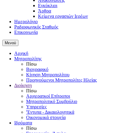
Ανακοινώσεις
Εγκύκλιοι
Άρθρα
Κείμενα εργασιών Ιερέων
Ημερολόγιο
Ραδιοφωνικός Σταθμός
Επικοινωνία
Μενού
Αρχική
Μητροπολίτης
Πίσω
Βιογραφικό
Κίνηση Μητροπολίτου
Προηγούμενοι Μητροπολίτες Ηλείας
Διοίκηση
Πίσω
Αρχιερατκοί Επίτροποι
Μητροπολιτικό Συμβούλιο
Υπηρεσίες
'Έντυπα - Δικαιολογητικά
Οικονομικά στοιχεία
Ιδρύματα
Πίσω