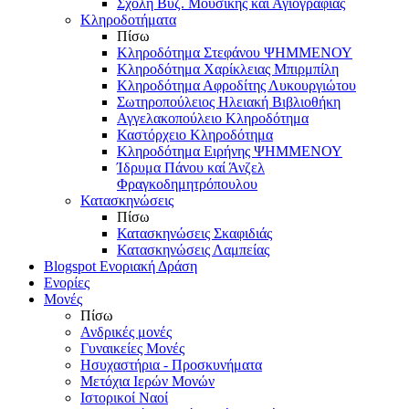
Σχολή Βυζ. Μουσικής και Αγιογραφίας
Κληροδοτήματα
Πίσω
Κληροδότημα Στεφάνου ΨΗΜΜΕΝΟΥ
Κληροδότημα Χαρίκλειας Μπιρμπίλη
Κληροδότημα Αφροδίτης Λυκουργιώτου
Σωτηροπούλειος Ηλειακή Βιβλιοθήκη
Αγγελακοπούλειο Κληροδότημα
Καστόρχειο Κληροδότημα
Κληροδότημα Ειρήνης ΨΗΜΜΕΝΟΥ
Ίδρυμα Πάνου καί Άνζελ
Φραγκοδημητρόπουλου
Κατασκηνώσεις
Πίσω
Κατασκηνώσεις Σκαφιδιάς
Κατασκηνώσεις Λαμπείας
Blogspot Ενοριακή Δράση
Ενορίες
Μονές
Πίσω
Ανδρικές μονές
Γυναικείες Μονές
Ησυχαστήρια - Προσκυνήματα
Μετόχια Ιερών Μονών
Ιστορικοί Ναοί