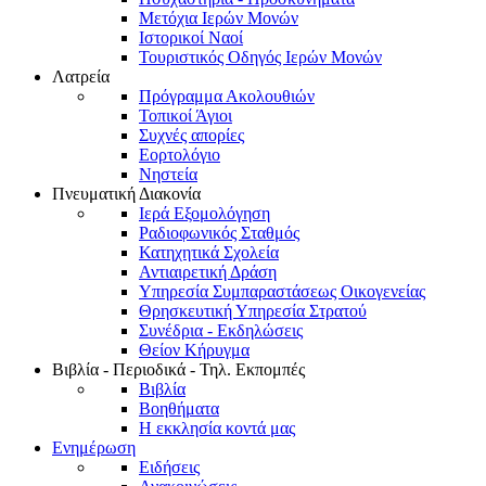
Μετόχια Ιερών Μονών
Ιστορικοί Ναοί
Τουριστικός Οδηγός Ιερών Μονών
Λατρεία
Πρόγραμμα Ακολουθιών
Τοπικοί Άγιοι
Συχνές απορίες
Εορτολόγιο
Νηστεία
Πνευματική Διακονία
Ιερά Εξομολόγηση
Ραδιοφωνικός Σταθμός
Κατηχητικά Σχολεία
Αντιαιρετική Δράση
Υπηρεσία Συμπαραστάσεως Οικογενείας
Θρησκευτική Υπηρεσία Στρατού
Συνέδρια - Εκδηλώσεις
Θείον Κήρυγμα
Βιβλία - Περιοδικά - Τηλ. Εκπομπές
Βιβλία
Βοηθήματα
Η εκκλησία κοντά μας
Ενημέρωση
Ειδήσεις