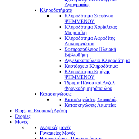
Αγιογραφίας
Κληροδοτήματα
Κληροδότημα Στεφάνου
ΨΗΜΜΕΝΟΥ
Κληροδότημα Χαρίκλειας
Μπιρμπίλη
Κληροδότημα Αφροδίτης
Λυκουργιώτου
Σωτηροπούλειος Ηλειακή
Βιβλιοθήκη
Αγγελακοπούλειο Κληροδότημα
Καστόρχειο Κληροδότημα
Κληροδότημα Ειρήνης
ΨΗΜΜΕΝΟΥ
Ίδρυμα Πάνου καί Άνζελ
Φραγκοδημητρόπουλου
Κατασκηνώσεις
Κατασκηνώσεις Σκαφιδιάς
Κατασκηνώσεις Λαμπείας
Blogspot Ενοριακή Δράση
Ενορίες
Μονές
Ανδρικές μονές
Γυναικείες Μονές
Ησυχαστήρια - Προσκυνήματα