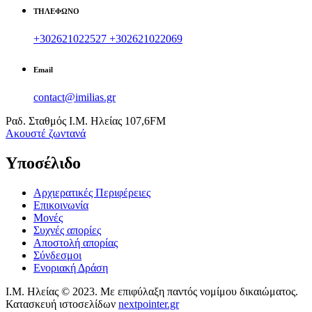
ΤΗΛΕΦΩΝΟ
+302621022527
+302621022069
Email
contact@imilias.gr
Ραδ. Σταθμός Ι.Μ. Ηλείας 107,6FM
Aκουστέ ζωντανά
Υποσέλιδο
Αρχιερατικές Περιφέρειες
Επικοινωνία
Μονές
Συχνές απορίες
Αποστολή απορίας
Σύνδεσμοι
Ενοριακή Δράση
Ι.Μ. Ηλείας © 2023. Με επιφύλαξη παντός νομίμου δικαιώματος.
Κατασκευή ιστοσελίδων
nextpointer.gr