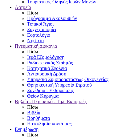
Τουριστικός Οδηγός Ιερών Μονών
Λατρεία
Πίσω
Πρόγραμμα Ακολουθιών
Τοπικοί Άγιοι
Συχνές απορίες
Εορτολόγιο
Νηστεία
Πνευματική Διακονία
Πίσω
Ιερά Εξομολόγηση
Ραδιοφωνικός Σταθμός
Κατηχητικά Σχολεία
Αντιαιρετική Δράση
Υπηρεσία Συμπαραστάσεως Οικογενείας
Θρησκευτική Υπηρεσία Στρατού
Συνέδρια - Εκδηλώσεις
Θείον Κήρυγμα
Βιβλία - Περιοδικά - Τηλ. Εκπομπές
Πίσω
Βιβλία
Βοηθήματα
Η εκκλησία κοντά μας
Ενημέρωση
Πίσω