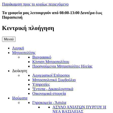
Παράκαμψη προς το κυρίως περιεχόμενο
Τα γραφεία μας λειτουργούν από 08:00-13:00 Δευτέρα έως
Παρασκευή
Κεντρική πλοήγηση
Μενού
Αρχική
Μητροπολίτης
Βιογραφικό
Κίνηση Μητροπολίτου
Προηγούμενοι Μητροπολίτες Ηλείας
Διοίκηση
Αρχιερατκοί Επίτροποι
Μητροπολιτικό Συμβούλιο
Υπηρεσίες
'Έντυπα - Δικαιολογητικά
Οικονομικά στοιχεία
Ιδρύματα
Γηροκομεία - Άσυλα
ΑΣΥΛΟ ΑΝΙΑΤΩΝ ΠΥΡΓΟΥ Η
ΝΕΑ ΒΑΣΙΛΕΙΑΣ