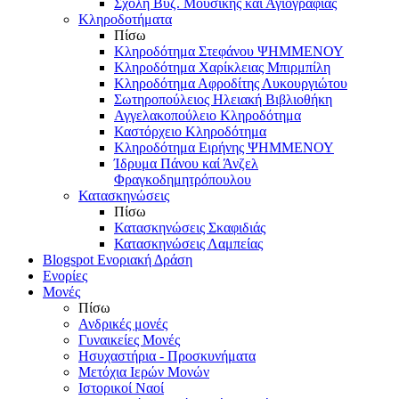
Σχολή Βυζ. Μουσικής και Αγιογραφίας
Κληροδοτήματα
Πίσω
Κληροδότημα Στεφάνου ΨΗΜΜΕΝΟΥ
Κληροδότημα Χαρίκλειας Μπιρμπίλη
Κληροδότημα Αφροδίτης Λυκουργιώτου
Σωτηροπούλειος Ηλειακή Βιβλιοθήκη
Αγγελακοπούλειο Κληροδότημα
Καστόρχειο Κληροδότημα
Κληροδότημα Ειρήνης ΨΗΜΜΕΝΟΥ
Ίδρυμα Πάνου καί Άνζελ
Φραγκοδημητρόπουλου
Κατασκηνώσεις
Πίσω
Κατασκηνώσεις Σκαφιδιάς
Κατασκηνώσεις Λαμπείας
Blogspot Ενοριακή Δράση
Ενορίες
Μονές
Πίσω
Ανδρικές μονές
Γυναικείες Μονές
Ησυχαστήρια - Προσκυνήματα
Μετόχια Ιερών Μονών
Ιστορικοί Ναοί