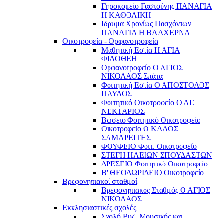
Γηροκομείο Γαστούνης ΠΑΝΑΓΙΑ
Η ΚΑΘΟΛΙΚΗ
Ιδρυμα Χρονίως Πασχόντων
ΠΑΝΑΓΙΑ Η ΒΛΑΧΕΡΝΑ
Οικοτροφεία - Ορφανοτροφεία
Μαθητική Εστία Η ΑΓΙΑ
ΦΙΛΟΘΕΗ
Ορφανοτροφείο Ο ΑΓΙΟΣ
ΝΙΚΟΛΑΟΣ Σπάτα
Φοιτητική Εστία Ο ΑΠΟΣΤΟΛΟΣ
ΠΑΥΛΟΣ
Φοιτητικό Οικοτροφείο Ο ΑΓ.
ΝΕΚΤΑΡΙΟΣ
Βώσειο Φοιτητικό Οικοτροφείο
Οικοτροφείο Ο ΚΑΛΟΣ
ΣΑΜΑΡΕΙΤΗΣ
ΦΟΥΦΕΙΟ Φοιτ. Οικοτροφείο
ΣΤΕΓΗ ΗΛΕΙΩΝ ΣΠΟΥΔΑΣΤΩΝ
ΔΡΕΣΕΙΟ Φοιτητικό Οικοτροφείο
Β' ΘΕΟΔΩΡΙΔΕΙΟ Οικοτροφείο
Βρεφονηπιακοί σταθμοί
Βρεφονηπιακός Σταθμός Ο ΑΓΙΟΣ
ΝΙΚΟΛΑΟΣ
Εκκλησιαστικές σχολές
Σχολή Βυζ. Μουσικής και