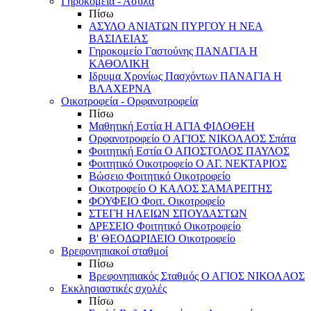
Γηροκομεία - Άσυλα
Πίσω
ΑΣΥΛΟ ΑΝΙΑΤΩΝ ΠΥΡΓΟΥ Η ΝΕΑ
ΒΑΣΙΛΕΙΑΣ
Γηροκομείο Γαστούνης ΠΑΝΑΓΙΑ Η
ΚΑΘΟΛΙΚΗ
Ιδρυμα Χρονίως Πασχόντων ΠΑΝΑΓΙΑ Η
ΒΛΑΧΕΡΝΑ
Οικοτροφεία - Ορφανοτροφεία
Πίσω
Μαθητική Εστία Η ΑΓΙΑ ΦΙΛΟΘΕΗ
Ορφανοτροφείο Ο ΑΓΙΟΣ ΝΙΚΟΛΑΟΣ Σπάτα
Φοιτητική Εστία Ο ΑΠΟΣΤΟΛΟΣ ΠΑΥΛΟΣ
Φοιτητικό Οικοτροφείο Ο ΑΓ. ΝΕΚΤΑΡΙΟΣ
Βώσειο Φοιτητικό Οικοτροφείο
Οικοτροφείο Ο ΚΑΛΟΣ ΣΑΜΑΡΕΙΤΗΣ
ΦΟΥΦΕΙΟ Φοιτ. Οικοτροφείο
ΣΤΕΓΗ ΗΛΕΙΩΝ ΣΠΟΥΔΑΣΤΩΝ
ΔΡΕΣΕΙΟ Φοιτητικό Οικοτροφείο
Β' ΘΕΟΔΩΡΙΔΕΙΟ Οικοτροφείο
Βρεφονηπιακοί σταθμοί
Πίσω
Βρεφονηπιακός Σταθμός Ο ΑΓΙΟΣ ΝΙΚΟΛΑΟΣ
Εκκλησιαστικές σχολές
Πίσω