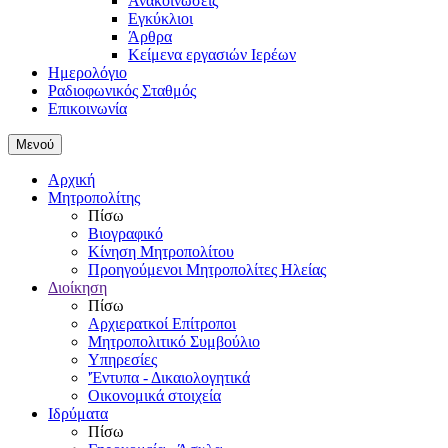
Ανακοινώσεις
Εγκύκλιοι
Άρθρα
Κείμενα εργασιών Ιερέων
Ημερολόγιο
Ραδιοφωνικός Σταθμός
Επικοινωνία
Μενού
Αρχική
Μητροπολίτης
Πίσω
Βιογραφικό
Κίνηση Μητροπολίτου
Προηγούμενοι Μητροπολίτες Ηλείας
Διοίκηση
Πίσω
Αρχιερατκοί Επίτροποι
Μητροπολιτικό Συμβούλιο
Υπηρεσίες
'Έντυπα - Δικαιολογητικά
Οικονομικά στοιχεία
Ιδρύματα
Πίσω