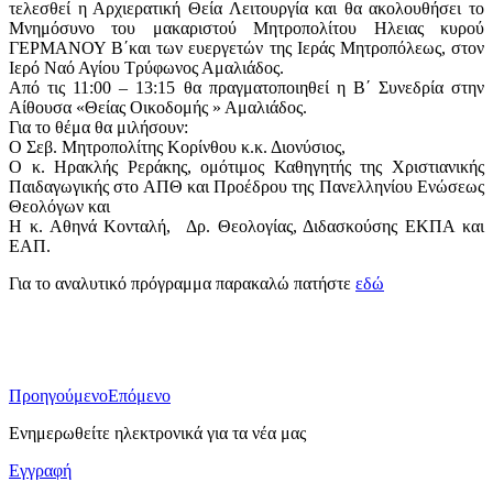
τελεσθεί η Αρχιερατική Θεία Λειτουργία και θα ακολουθήσει το
Μνημόσυνο του μακαριστού Μητροπολίτου Ηλειας κυρού
ΓΕΡΜΑΝΟΥ Β΄και των ευεργετών της Ιεράς Μητροπόλεως, στον
Ιερό Ναό Αγίου Τρύφωνος Αμαλιάδος.
Από τις 11:00 – 13:15 θα πραγματοποιηθεί η Β΄ Συνεδρία στην
Αίθουσα «Θείας Οικοδομής » Αμαλιάδος.
Για το θέμα θα μιλήσουν:
Ο Σεβ. Μητροπολίτης Κορίνθου κ.κ. Διονύσιος,
Ο κ. Ηρακλής Ρεράκης, ομότιμος Καθηγητής της Χριστιανικής
Παιδαγωγικής στο ΑΠΘ και Προέδρου της Πανελληνίου Ενώσεως
Θεολόγων και
Η κ. Αθηνά Κονταλή, Δρ. Θεολογίας, Διδασκούσης ΕΚΠΑ και
ΕΑΠ.
Για το αναλυτικό πρόγραμμα παρακαλώ πατήστε
εδώ
Προηγούμενο
Επόμενο
Ενημερωθείτε ηλεκτρονικά για τα νέα μας
Εγγραφή