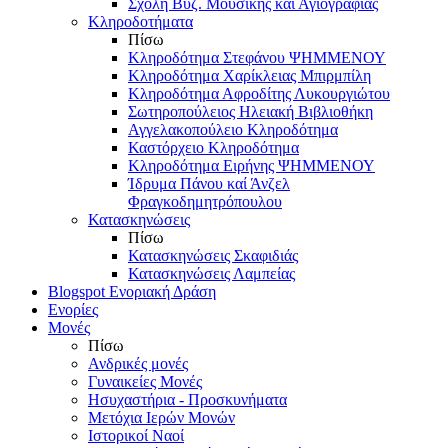
Σχολή Βυζ. Μουσικής και Αγιογραφίας
Κληροδοτήματα
Πίσω
Κληροδότημα Στεφάνου ΨΗΜΜΕΝΟΥ
Κληροδότημα Χαρίκλειας Μπιρμπίλη
Κληροδότημα Αφροδίτης Λυκουργιώτου
Σωτηροπούλειος Ηλειακή Βιβλιοθήκη
Αγγελακοπούλειο Κληροδότημα
Καστόρχειο Κληροδότημα
Κληροδότημα Ειρήνης ΨΗΜΜΕΝΟΥ
Ίδρυμα Πάνου καί Άνζελ
Φραγκοδημητρόπουλου
Κατασκηνώσεις
Πίσω
Κατασκηνώσεις Σκαφιδιάς
Κατασκηνώσεις Λαμπείας
Blogspot Ενοριακή Δράση
Ενορίες
Μονές
Πίσω
Ανδρικές μονές
Γυναικείες Μονές
Ησυχαστήρια - Προσκυνήματα
Μετόχια Ιερών Μονών
Ιστορικοί Ναοί