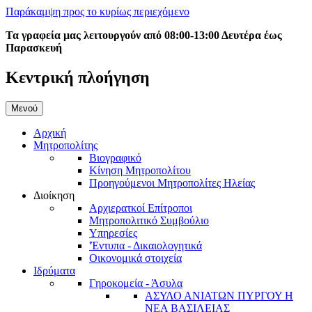
Παράκαμψη προς το κυρίως περιεχόμενο
Τα γραφεία μας λειτουργούν από 08:00-13:00 Δευτέρα έως
Παρασκευή
Κεντρική πλοήγηση
Μενού
Αρχική
Μητροπολίτης
Βιογραφικό
Κίνηση Μητροπολίτου
Προηγούμενοι Μητροπολίτες Ηλείας
Διοίκηση
Αρχιερατκοί Επίτροποι
Μητροπολιτικό Συμβούλιο
Υπηρεσίες
'Έντυπα - Δικαιολογητικά
Οικονομικά στοιχεία
Ιδρύματα
Γηροκομεία - Άσυλα
ΑΣΥΛΟ ΑΝΙΑΤΩΝ ΠΥΡΓΟΥ Η
ΝΕΑ ΒΑΣΙΛΕΙΑΣ