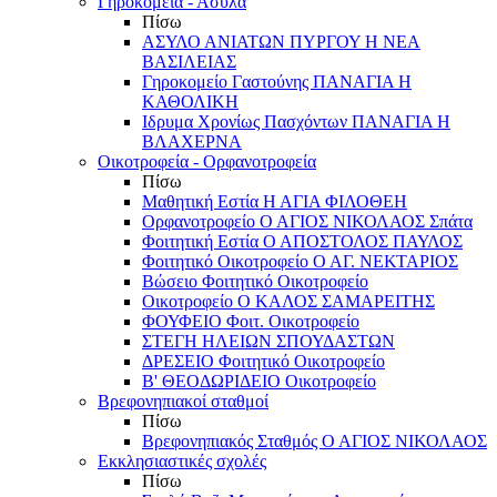
Γηροκομεία - Άσυλα
Πίσω
ΑΣΥΛΟ ΑΝΙΑΤΩΝ ΠΥΡΓΟΥ Η ΝΕΑ
ΒΑΣΙΛΕΙΑΣ
Γηροκομείο Γαστούνης ΠΑΝΑΓΙΑ Η
ΚΑΘΟΛΙΚΗ
Ιδρυμα Χρονίως Πασχόντων ΠΑΝΑΓΙΑ Η
ΒΛΑΧΕΡΝΑ
Οικοτροφεία - Ορφανοτροφεία
Πίσω
Μαθητική Εστία Η ΑΓΙΑ ΦΙΛΟΘΕΗ
Ορφανοτροφείο Ο ΑΓΙΟΣ ΝΙΚΟΛΑΟΣ Σπάτα
Φοιτητική Εστία Ο ΑΠΟΣΤΟΛΟΣ ΠΑΥΛΟΣ
Φοιτητικό Οικοτροφείο Ο ΑΓ. ΝΕΚΤΑΡΙΟΣ
Βώσειο Φοιτητικό Οικοτροφείο
Οικοτροφείο Ο ΚΑΛΟΣ ΣΑΜΑΡΕΙΤΗΣ
ΦΟΥΦΕΙΟ Φοιτ. Οικοτροφείο
ΣΤΕΓΗ ΗΛΕΙΩΝ ΣΠΟΥΔΑΣΤΩΝ
ΔΡΕΣΕΙΟ Φοιτητικό Οικοτροφείο
Β' ΘΕΟΔΩΡΙΔΕΙΟ Οικοτροφείο
Βρεφονηπιακοί σταθμοί
Πίσω
Βρεφονηπιακός Σταθμός Ο ΑΓΙΟΣ ΝΙΚΟΛΑΟΣ
Εκκλησιαστικές σχολές
Πίσω