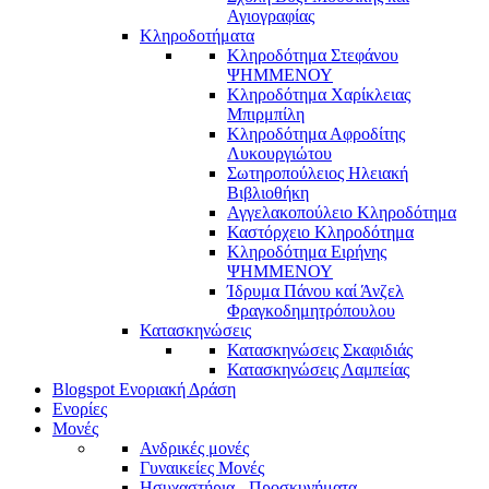
Αγιογραφίας
Κληροδοτήματα
Κληροδότημα Στεφάνου
ΨΗΜΜΕΝΟΥ
Κληροδότημα Χαρίκλειας
Μπιρμπίλη
Κληροδότημα Αφροδίτης
Λυκουργιώτου
Σωτηροπούλειος Ηλειακή
Βιβλιοθήκη
Αγγελακοπούλειο Κληροδότημα
Καστόρχειο Κληροδότημα
Κληροδότημα Ειρήνης
ΨΗΜΜΕΝΟΥ
Ίδρυμα Πάνου καί Άνζελ
Φραγκοδημητρόπουλου
Κατασκηνώσεις
Κατασκηνώσεις Σκαφιδιάς
Κατασκηνώσεις Λαμπείας
Blogspot Ενοριακή Δράση
Ενορίες
Μονές
Ανδρικές μονές
Γυναικείες Μονές
Ησυχαστήρια - Προσκυνήματα