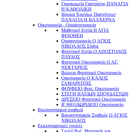
Γηροκομείο Γαστούνης ΠΑΝΑΓΙΑ
Η ΚΑΘΟΛΙΚΗ
Ιδρυμα Χρονίως Πασχόντων
ΠΑΝΑΓΙΑ Η ΒΛΑΧΕΡΝΑ
Οικοτροφεία - Ορφανοτροφεία
Μαθητική Εστία Η ΑΓΙΑ
ΦΙΛΟΘΕΗ
Ορφανοτροφείο Ο ΑΓΙΟΣ
ΝΙΚΟΛΑΟΣ Σπάτα
Φοιτητική Εστία Ο ΑΠΟΣΤΟΛΟΣ
ΠΑΥΛΟΣ
Φοιτητικό Οικοτροφείο Ο ΑΓ.
ΝΕΚΤΑΡΙΟΣ
Βώσειο Φοιτητικό Οικοτροφείο
Οικοτροφείο Ο ΚΑΛΟΣ
ΣΑΜΑΡΕΙΤΗΣ
ΦΟΥΦΕΙΟ Φοιτ. Οικοτροφείο
ΣΤΕΓΗ ΗΛΕΙΩΝ ΣΠΟΥΔΑΣΤΩΝ
ΔΡΕΣΕΙΟ Φοιτητικό Οικοτροφείο
Β' ΘΕΟΔΩΡΙΔΕΙΟ Οικοτροφείο
Βρεφονηπιακοί σταθμοί
Βρεφονηπιακός Σταθμός Ο ΑΓΙΟΣ
ΝΙΚΟΛΑΟΣ
Εκκλησιαστικές σχολές
Σχολή Βυζ. Μουσικής και