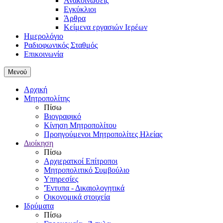
Ανακοινώσεις
Εγκύκλιοι
Άρθρα
Κείμενα εργασιών Ιερέων
Ημερολόγιο
Ραδιοφωνικός Σταθμός
Επικοινωνία
Μενού
Αρχική
Μητροπολίτης
Πίσω
Βιογραφικό
Κίνηση Μητροπολίτου
Προηγούμενοι Μητροπολίτες Ηλείας
Διοίκηση
Πίσω
Αρχιερατκοί Επίτροποι
Μητροπολιτικό Συμβούλιο
Υπηρεσίες
'Έντυπα - Δικαιολογητικά
Οικονομικά στοιχεία
Ιδρύματα
Πίσω