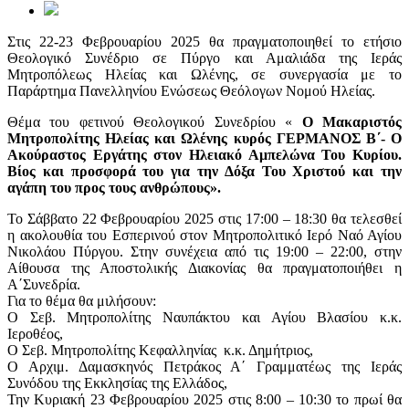
Στις 22-23 Φεβρουαρίου 2025 θα πραγματοποιηθεί το ετήσιο
Θεολογικό Συνέδριο σε Πύργο και Αμαλιάδα της Ιεράς
Μητροπόλεως Ηλείας και Ωλένης, σε συνεργασία με το
Παράρτημα Πανελληνίου Ενώσεως Θεόλογων Νομού Ηλείας.
Θέμα του φετινού Θεολογικού Συνεδρίου «
Ο Μακαριστός
Μητροπολίτης Ηλείας και Ωλένης κυρός ΓΕΡΜΑΝΟΣ Β΄- Ο
Ακούραστος Εργάτης στον Ηλειακό Αμπελώνα Του Κυρίου.
Βίος και προσφορά του για την Δόξα Του Χριστού και την
αγάπη του προς τους ανθρώπους».
Το Σάββατο 22 Φεβρουαρίου 2025 στις 17:00 – 18:30 θα τελεσθεί
η ακολουθία του Εσπερινού στον Μητροπολιτικό Ιερό Ναό Αγίου
Νικολάου Πύργου. Στην συνέχεια από τις 19:00 – 22:00, στην
Αίθουσα της Αποστολικής Διακονίας θα πραγματοποιήθει η
Α΄Συνεδρία.
Για το θέμα θα μιλήσουν:
Ο Σεβ. Μητροπολίτης Ναυπάκτου και Αγίου Βλασίου κ.κ.
Ιεροθέος,
Ο Σεβ. Μητροπολίτης Κεφαλληνίας κ.κ. Δημήτριος,
Ο Αρχιμ. Δαμασκηνός Πετράκος Α΄ Γραμματέως της Ιεράς
Συνόδου της Εκκλησίας της Ελλάδος,
Την Κυριακή 23 Φεβρουαρίου 2025 στις 8:00 – 10:30 το πρωί θα