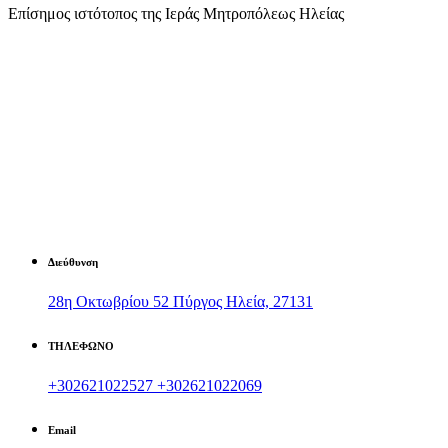
Επίσημος ιστότοπος της Ιεράς Μητροπόλεως Ηλείας
Διεύθυνση
28η Οκτωβρίου 52 Πύργος Ηλεία, 27131
ΤΗΛΕΦΩΝΟ
+302621022527
+302621022069
Email
contact@imilias.gr
Ραδ. Σταθμός Ι.Μ. Ηλείας 107,6FM
Aκουστέ ζωντανά
Υποσέλιδο
Αρχιερατικές Περιφέρειες