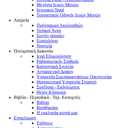
Μετόχια Ιερών Μονών
Ιστορικοί Ναοί
Τουριστικός Οδηγός Ιερών Μονών
Λατρεία
Πρόγραμμα Ακολουθιών
Τοπικοί Άγιοι
Συχνές απορίες
Εορτολόγιο
Νηστεία
Πνευματική Διακονία
Ιερά Εξομολόγηση
Ραδιοφωνικός Σταθμός
Κατηχητικά Σχολεία
Αντιαιρετική Δράση
Υπηρεσία Συμπαραστάσεως Οικογενείας
Θρησκευτική Υπηρεσία Στρατού
Συνέδρια - Εκδηλώσεις
Θείον Κήρυγμα
Βιβλία - Περιοδικά - Τηλ. Εκπομπές
Βιβλία
Βοηθήματα
Η εκκλησία κοντά μας
Ενημέρωση
Ειδήσεις