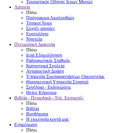
Τουριστικός Οδηγός Ιερών Μονών
Λατρεία
Πίσω
Πρόγραμμα Ακολουθιών
Τοπικοί Άγιοι
Συχνές απορίες
Εορτολόγιο
Νηστεία
Πνευματική Διακονία
Πίσω
Ιερά Εξομολόγηση
Ραδιοφωνικός Σταθμός
Κατηχητικά Σχολεία
Αντιαιρετική Δράση
Υπηρεσία Συμπαραστάσεως Οικογενείας
Θρησκευτική Υπηρεσία Στρατού
Συνέδρια - Εκδηλώσεις
Θείον Κήρυγμα
Βιβλία - Περιοδικά - Τηλ. Εκπομπές
Πίσω
Βιβλία
Βοηθήματα
Η εκκλησία κοντά μας
Ενημέρωση
Πίσω