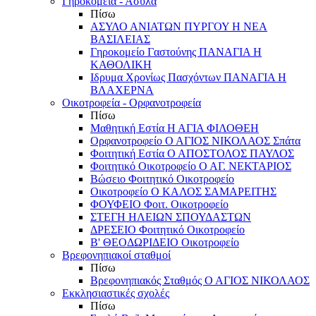
Γηροκομεία - Άσυλα
Πίσω
ΑΣΥΛΟ ΑΝΙΑΤΩΝ ΠΥΡΓΟΥ Η ΝΕΑ
ΒΑΣΙΛΕΙΑΣ
Γηροκομείο Γαστούνης ΠΑΝΑΓΙΑ Η
ΚΑΘΟΛΙΚΗ
Ιδρυμα Χρονίως Πασχόντων ΠΑΝΑΓΙΑ Η
ΒΛΑΧΕΡΝΑ
Οικοτροφεία - Ορφανοτροφεία
Πίσω
Μαθητική Εστία Η ΑΓΙΑ ΦΙΛΟΘΕΗ
Ορφανοτροφείο Ο ΑΓΙΟΣ ΝΙΚΟΛΑΟΣ Σπάτα
Φοιτητική Εστία Ο ΑΠΟΣΤΟΛΟΣ ΠΑΥΛΟΣ
Φοιτητικό Οικοτροφείο Ο ΑΓ. ΝΕΚΤΑΡΙΟΣ
Βώσειο Φοιτητικό Οικοτροφείο
Οικοτροφείο Ο ΚΑΛΟΣ ΣΑΜΑΡΕΙΤΗΣ
ΦΟΥΦΕΙΟ Φοιτ. Οικοτροφείο
ΣΤΕΓΗ ΗΛΕΙΩΝ ΣΠΟΥΔΑΣΤΩΝ
ΔΡΕΣΕΙΟ Φοιτητικό Οικοτροφείο
Β' ΘΕΟΔΩΡΙΔΕΙΟ Οικοτροφείο
Βρεφονηπιακοί σταθμοί
Πίσω
Βρεφονηπιακός Σταθμός Ο ΑΓΙΟΣ ΝΙΚΟΛΑΟΣ
Εκκλησιαστικές σχολές
Πίσω