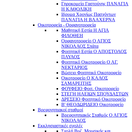
Γηροκομείο Γαστούνης ΠΑΝΑΓΙΑ
Η ΚΑΘΟΛΙΚΗ
Ιδρυμα Χρονίως Πασχόντων
ΠΑΝΑΓΙΑ Η ΒΛΑΧΕΡΝΑ
Οικοτροφεία - Ορφανοτροφεία
Μαθητική Εστία Η ΑΓΙΑ
ΦΙΛΟΘΕΗ
Ορφανοτροφείο Ο ΑΓΙΟΣ
ΝΙΚΟΛΑΟΣ Σπάτα
Φοιτητική Εστία Ο ΑΠΟΣΤΟΛΟΣ
ΠΑΥΛΟΣ
Φοιτητικό Οικοτροφείο Ο ΑΓ.
ΝΕΚΤΑΡΙΟΣ
Βώσειο Φοιτητικό Οικοτροφείο
Οικοτροφείο Ο ΚΑΛΟΣ
ΣΑΜΑΡΕΙΤΗΣ
ΦΟΥΦΕΙΟ Φοιτ. Οικοτροφείο
ΣΤΕΓΗ ΗΛΕΙΩΝ ΣΠΟΥΔΑΣΤΩΝ
ΔΡΕΣΕΙΟ Φοιτητικό Οικοτροφείο
Β' ΘΕΟΔΩΡΙΔΕΙΟ Οικοτροφείο
Βρεφονηπιακοί σταθμοί
Βρεφονηπιακός Σταθμός Ο ΑΓΙΟΣ
ΝΙΚΟΛΑΟΣ
Εκκλησιαστικές σχολές
Σχολή Βυζ. Μουσικής και