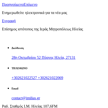
Προηγούμενο
Επόμενο
Ενημερωθείτε ηλεκτρονικά για τα νέα μας
Εγγραφή
Επίσημος ιστότοπος της Ιεράς Μητροπόλεως Ηλείας
Διεύθυνση
28η Οκτωβρίου 52 Πύργος Ηλεία, 27131
ΤΗΛΕΦΩΝΟ
+302621022527
+302621022069
Email
contact@imilias.gr
Ραδ. Σταθμός Ι.Μ. Ηλείας 107,6FM