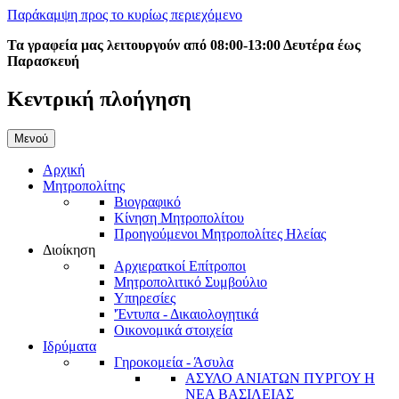
Παράκαμψη προς το κυρίως περιεχόμενο
Τα γραφεία μας λειτουργούν από 08:00-13:00 Δευτέρα έως
Παρασκευή
Κεντρική πλοήγηση
Μενού
Αρχική
Μητροπολίτης
Βιογραφικό
Κίνηση Μητροπολίτου
Προηγούμενοι Μητροπολίτες Ηλείας
Διοίκηση
Αρχιερατκοί Επίτροποι
Μητροπολιτικό Συμβούλιο
Υπηρεσίες
'Έντυπα - Δικαιολογητικά
Οικονομικά στοιχεία
Ιδρύματα
Γηροκομεία - Άσυλα
ΑΣΥΛΟ ΑΝΙΑΤΩΝ ΠΥΡΓΟΥ Η
ΝΕΑ ΒΑΣΙΛΕΙΑΣ