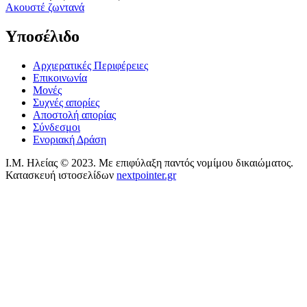
Aκουστέ ζωντανά
Υποσέλιδο
Αρχιερατικές Περιφέρειες
Επικοινωνία
Μονές
Συχνές απορίες
Αποστολή απορίας
Σύνδεσμοι
Ενοριακή Δράση
Ι.Μ. Ηλείας © 2023. Με επιφύλαξη παντός νομίμου δικαιώματος.
Κατασκευή ιστοσελίδων
nextpointer.gr