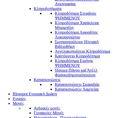
Αγιογραφίας
Κληροδοτήματα
Κληροδότημα Στεφάνου
ΨΗΜΜΕΝΟΥ
Κληροδότημα Χαρίκλειας
Μπιρμπίλη
Κληροδότημα Αφροδίτης
Λυκουργιώτου
Σωτηροπούλειος Ηλειακή
Βιβλιοθήκη
Αγγελακοπούλειο Κληροδότημα
Καστόρχειο Κληροδότημα
Κληροδότημα Ειρήνης
ΨΗΜΜΕΝΟΥ
Ίδρυμα Πάνου καί Άνζελ
Φραγκοδημητρόπουλου
Κατασκηνώσεις
Κατασκηνώσεις Σκαφιδιάς
Κατασκηνώσεις Λαμπείας
Blogspot Ενοριακή Δράση
Ενορίες
Μονές
Ανδρικές μονές
Γυναικείες Μονές
Ησυχαστήρια - Προσκυνήματα