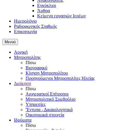
Ανακοινώσεις
Εγκύκλιοι
Άρθρα
Κείμενα εργασιών Ιερέων
Ημερολόγιο
Ραδιοφωνικός Σταθμός
Επικοινωνία
Μενού
Αρχική
Μητροπολίτης
Πίσω
Βιογραφικό
Κίνηση Μητροπολίτου
Προηγούμενοι Μητροπολίτες Ηλείας
Διοίκηση
Πίσω
Αρχιερατκοί Επίτροποι
Μητροπολιτικό Συμβούλιο
Υπηρεσίες
'Έντυπα - Δικαιολογητικά
Οικονομικά στοιχεία
Ιδρύματα
Πίσω