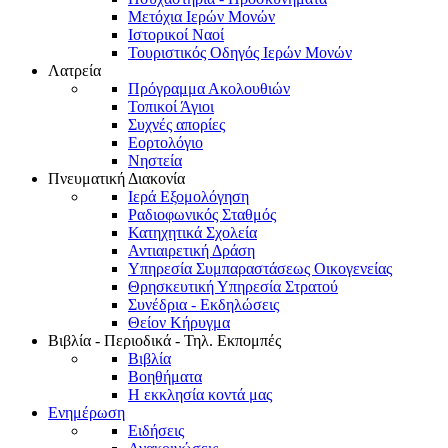
Μετόχια Ιερών Μονών
Ιστορικοί Ναοί
Τουριστικός Οδηγός Ιερών Μονών
Λατρεία
Πρόγραμμα Ακολουθιών
Τοπικοί Άγιοι
Συχνές απορίες
Εορτολόγιο
Νηστεία
Πνευματική Διακονία
Ιερά Εξομολόγηση
Ραδιοφωνικός Σταθμός
Κατηχητικά Σχολεία
Αντιαιρετική Δράση
Υπηρεσία Συμπαραστάσεως Οικογενείας
Θρησκευτική Υπηρεσία Στρατού
Συνέδρια - Εκδηλώσεις
Θείον Κήρυγμα
Βιβλία - Περιοδικά - Τηλ. Εκπομπές
Βιβλία
Βοηθήματα
Η εκκλησία κοντά μας
Ενημέρωση
Ειδήσεις