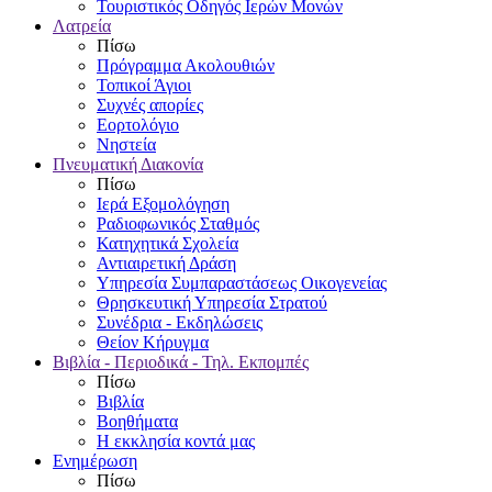
Τουριστικός Οδηγός Ιερών Μονών
Λατρεία
Πίσω
Πρόγραμμα Ακολουθιών
Τοπικοί Άγιοι
Συχνές απορίες
Εορτολόγιο
Νηστεία
Πνευματική Διακονία
Πίσω
Ιερά Εξομολόγηση
Ραδιοφωνικός Σταθμός
Κατηχητικά Σχολεία
Αντιαιρετική Δράση
Υπηρεσία Συμπαραστάσεως Οικογενείας
Θρησκευτική Υπηρεσία Στρατού
Συνέδρια - Εκδηλώσεις
Θείον Κήρυγμα
Βιβλία - Περιοδικά - Τηλ. Εκπομπές
Πίσω
Βιβλία
Βοηθήματα
Η εκκλησία κοντά μας
Ενημέρωση
Πίσω