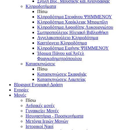
Σχολή Βυζ. Μουσικής και Αγιογραφίας
Κληροδοτήματα
Πίσω
Κληροδότημα Στεφάνου ΨΗΜΜΕΝΟΥ
Κληροδότημα Χαρίκλειας Μπιρμπίλη
Κληροδότημα Αφροδίτης Λυκουργιώτου
Σωτηροπούλειος Ηλειακή Βιβλιοθήκη
Αγγελακοπούλειο Κληροδότημα
Καστόρχειο Κληροδότημα
Κληροδότημα Ειρήνης ΨΗΜΜΕΝΟΥ
Ίδρυμα Πάνου καί Άνζελ
Φραγκοδημητρόπουλου
Κατασκηνώσεις
Πίσω
Κατασκηνώσεις Σκαφιδιάς
Κατασκηνώσεις Λαμπείας
Blogspot Ενοριακή Δράση
Ενορίες
Μονές
Πίσω
Ανδρικές μονές
Γυναικείες Μονές
Ησυχαστήρια - Προσκυνήματα
Μετόχια Ιερών Μονών
Ιστορικοί Ναοί