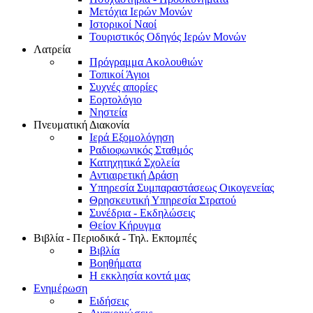
Μετόχια Ιερών Μονών
Ιστορικοί Ναοί
Τουριστικός Οδηγός Ιερών Μονών
Λατρεία
Πρόγραμμα Ακολουθιών
Τοπικοί Άγιοι
Συχνές απορίες
Εορτολόγιο
Νηστεία
Πνευματική Διακονία
Ιερά Εξομολόγηση
Ραδιοφωνικός Σταθμός
Κατηχητικά Σχολεία
Αντιαιρετική Δράση
Υπηρεσία Συμπαραστάσεως Οικογενείας
Θρησκευτική Υπηρεσία Στρατού
Συνέδρια - Εκδηλώσεις
Θείον Κήρυγμα
Βιβλία - Περιοδικά - Τηλ. Εκπομπές
Βιβλία
Βοηθήματα
Η εκκλησία κοντά μας
Ενημέρωση
Ειδήσεις