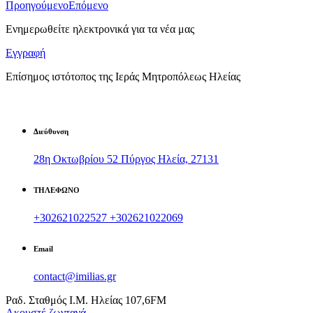
Προηγούμενο
Επόμενο
Ενημερωθείτε ηλεκτρονικά για τα νέα μας
Εγγραφή
Επίσημος ιστότοπος της Ιεράς Μητροπόλεως Ηλείας
Διεύθυνση
28η Οκτωβρίου 52 Πύργος Ηλεία, 27131
ΤΗΛΕΦΩΝΟ
+302621022527
+302621022069
Email
contact@imilias.gr
Ραδ. Σταθμός Ι.Μ. Ηλείας 107,6FM
Aκουστέ ζωντανά