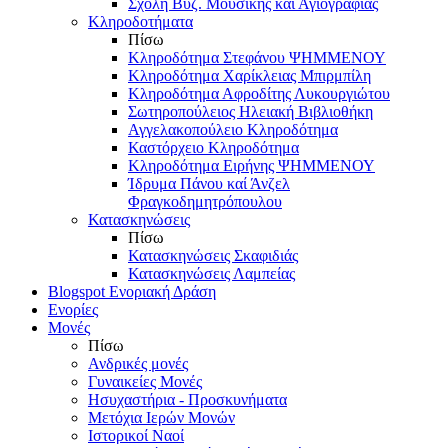
Σχολή Βυζ. Μουσικής και Αγιογραφίας
Κληροδοτήματα
Πίσω
Κληροδότημα Στεφάνου ΨΗΜΜΕΝΟΥ
Κληροδότημα Χαρίκλειας Μπιρμπίλη
Κληροδότημα Αφροδίτης Λυκουργιώτου
Σωτηροπούλειος Ηλειακή Βιβλιοθήκη
Αγγελακοπούλειο Κληροδότημα
Καστόρχειο Κληροδότημα
Κληροδότημα Ειρήνης ΨΗΜΜΕΝΟΥ
Ίδρυμα Πάνου καί Άνζελ
Φραγκοδημητρόπουλου
Κατασκηνώσεις
Πίσω
Κατασκηνώσεις Σκαφιδιάς
Κατασκηνώσεις Λαμπείας
Blogspot Ενοριακή Δράση
Ενορίες
Μονές
Πίσω
Ανδρικές μονές
Γυναικείες Μονές
Ησυχαστήρια - Προσκυνήματα
Μετόχια Ιερών Μονών
Ιστορικοί Ναοί