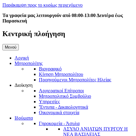
Παράκαμψη προς το κυρίως περιεχόμενο
Τα γραφεία μας λειτουργούν από 08:00-13:00 Δευτέρα έως
Παρασκευή
Κεντρική πλοήγηση
Μενού
Αρχική
Μητροπολίτης
Βιογραφικό
Κίνηση Μητροπολίτου
Προηγούμενοι Μητροπολίτες Ηλείας
Διοίκηση
Αρχιερατκοί Επίτροποι
Μητροπολιτικό Συμβούλιο
Υπηρεσίες
'Έντυπα - Δικαιολογητικά
Οικονομικά στοιχεία
Ιδρύματα
Γηροκομεία - Άσυλα
ΑΣΥΛΟ ΑΝΙΑΤΩΝ ΠΥΡΓΟΥ Η
ΝΕΑ ΒΑΣΙΛΕΙΑΣ