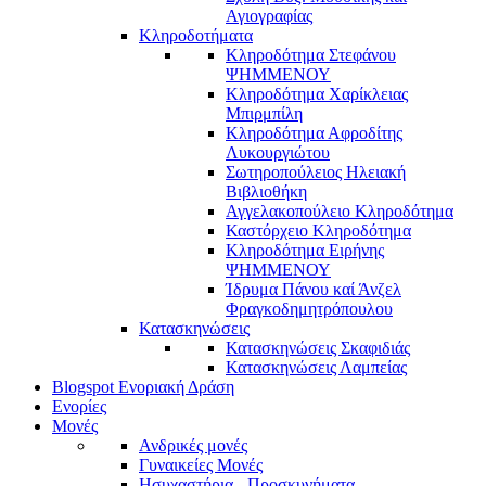
Αγιογραφίας
Κληροδοτήματα
Κληροδότημα Στεφάνου
ΨΗΜΜΕΝΟΥ
Κληροδότημα Χαρίκλειας
Μπιρμπίλη
Κληροδότημα Αφροδίτης
Λυκουργιώτου
Σωτηροπούλειος Ηλειακή
Βιβλιοθήκη
Αγγελακοπούλειο Κληροδότημα
Καστόρχειο Κληροδότημα
Κληροδότημα Ειρήνης
ΨΗΜΜΕΝΟΥ
Ίδρυμα Πάνου καί Άνζελ
Φραγκοδημητρόπουλου
Κατασκηνώσεις
Κατασκηνώσεις Σκαφιδιάς
Κατασκηνώσεις Λαμπείας
Blogspot Ενοριακή Δράση
Ενορίες
Μονές
Ανδρικές μονές
Γυναικείες Μονές
Ησυχαστήρια - Προσκυνήματα