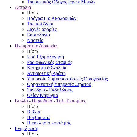
Τουριστικός Οδηγός Ιερών Μονών
Λατρεία
Πίσω
Πρόγραμμα Ακολουθιών
Τοπικοί Άγιοι
Συχνές απορίες
Εορτολόγιο
Νηστεία
Πνευματική Διακονία
Πίσω
Ιερά Εξομολόγηση
Ραδιοφωνικός Σταθμός
Κατηχητικά Σχολεία
Αντιαιρετική Δράση
Υπηρεσία Συμπαραστάσεως Οικογενείας
Θρησκευτική Υπηρεσία Στρατού
Συνέδρια - Εκδηλώσεις
Θείον Κήρυγμα
Βιβλία - Περιοδικά - Τηλ. Εκπομπές
Πίσω
Βιβλία
Βοηθήματα
Η εκκλησία κοντά μας
Ενημέρωση
Πίσω