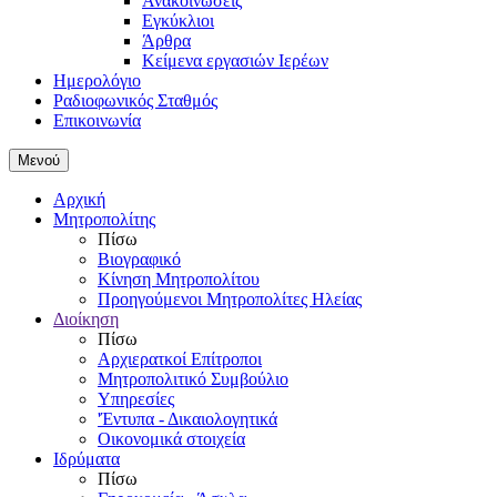
Ανακοινώσεις
Εγκύκλιοι
Άρθρα
Κείμενα εργασιών Ιερέων
Ημερολόγιο
Ραδιοφωνικός Σταθμός
Επικοινωνία
Μενού
Αρχική
Μητροπολίτης
Πίσω
Βιογραφικό
Κίνηση Μητροπολίτου
Προηγούμενοι Μητροπολίτες Ηλείας
Διοίκηση
Πίσω
Αρχιερατκοί Επίτροποι
Μητροπολιτικό Συμβούλιο
Υπηρεσίες
'Έντυπα - Δικαιολογητικά
Οικονομικά στοιχεία
Ιδρύματα
Πίσω