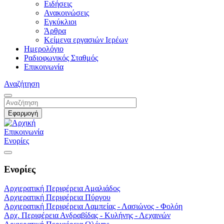
Ειδήσεις
Ανακοινώσεις
Εγκύκλιοι
Άρθρα
Κείμενα εργασιών Ιερέων
Ημερολόγιο
Ραδιοφωνικός Σταθμός
Επικοινωνία
Αναζήτηση
Επικοινωνία
Ενορίες
Ενορίες
Αρχιερατική Περιφέρεια Αμαλιάδος
Αρχιερατική Περιφέρεια Πύργου
Αρχιερατική Περιφέρεια Λαμπείας - Λασιώνος - Φολόη
Αρχ. Περιφέρεια Ανδραβίδας - Κυλήνης - Λεχαινών