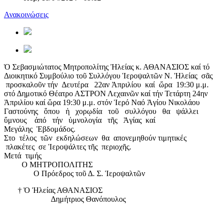
Ανακοινώσεις
Ὁ Σεβασμιώτατος Μητροπολίτης Ἠλείας κ. ΑΘΑΝΑΣΙΟΣ καί τό
Διοικητικό Συμβούλιο τοῦ Συλλόγου Ἱεροψαλτῶν Ν. Ἠλείας σᾶς
προσκαλοῦν τήν Δευτέρα 22αν Ἀπριλίου καί ὤρα 19:30 μ.μ.
στό Δημοτικό Θέατρο ΑΣΤΡΟΝ Λεχαινῶν καί τήν Τετάρτη 24ην
Ἀπριλίου καί ὥρα 19:30 μ.μ. στόν Ἱερό Ναό Ἁγίου Νικολάου
Γαστούνης ὅπου ἡ χορῳδία τοῦ συλλόγου θα ψάλλει
ὕμνους ἀπό τήν ὑμνολογία τῆς Ἁγίας καί
Μεγάλης Ἑβδομάδος.
Στο τέλος τῶν εκδηλώσεων θα απονεμηθούν τιμητικές
πλακέτες σε Ἱεροψάλτες τῆς περιοχῆς.
Μετά τιμής
Ο ΜΗΤΡΟΠΟΛΙΤΗΣ
Ο Πρόεδρος τοῦ Δ. Σ. Ἱεροψαλτῶν
† Ὁ Ἠλείας ΑΘΑΝΑΣΙΟΣ
Δημήτριος Θανόπουλος