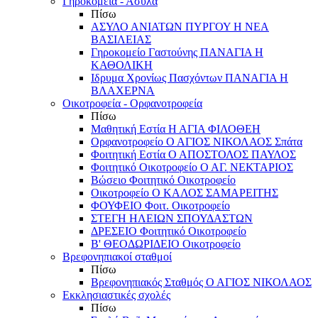
Γηροκομεία - Άσυλα
Πίσω
ΑΣΥΛΟ ΑΝΙΑΤΩΝ ΠΥΡΓΟΥ Η ΝΕΑ
ΒΑΣΙΛΕΙΑΣ
Γηροκομείο Γαστούνης ΠΑΝΑΓΙΑ Η
ΚΑΘΟΛΙΚΗ
Ιδρυμα Χρονίως Πασχόντων ΠΑΝΑΓΙΑ Η
ΒΛΑΧΕΡΝΑ
Οικοτροφεία - Ορφανοτροφεία
Πίσω
Μαθητική Εστία Η ΑΓΙΑ ΦΙΛΟΘΕΗ
Ορφανοτροφείο Ο ΑΓΙΟΣ ΝΙΚΟΛΑΟΣ Σπάτα
Φοιτητική Εστία Ο ΑΠΟΣΤΟΛΟΣ ΠΑΥΛΟΣ
Φοιτητικό Οικοτροφείο Ο ΑΓ. ΝΕΚΤΑΡΙΟΣ
Βώσειο Φοιτητικό Οικοτροφείο
Οικοτροφείο Ο ΚΑΛΟΣ ΣΑΜΑΡΕΙΤΗΣ
ΦΟΥΦΕΙΟ Φοιτ. Οικοτροφείο
ΣΤΕΓΗ ΗΛΕΙΩΝ ΣΠΟΥΔΑΣΤΩΝ
ΔΡΕΣΕΙΟ Φοιτητικό Οικοτροφείο
Β' ΘΕΟΔΩΡΙΔΕΙΟ Οικοτροφείο
Βρεφονηπιακοί σταθμοί
Πίσω
Βρεφονηπιακός Σταθμός Ο ΑΓΙΟΣ ΝΙΚΟΛΑΟΣ
Εκκλησιαστικές σχολές
Πίσω