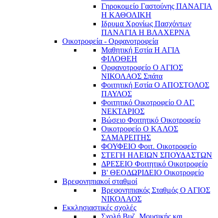
Γηροκομείο Γαστούνης ΠΑΝΑΓΙΑ
Η ΚΑΘΟΛΙΚΗ
Ιδρυμα Χρονίως Πασχόντων
ΠΑΝΑΓΙΑ Η ΒΛΑΧΕΡΝΑ
Οικοτροφεία - Ορφανοτροφεία
Μαθητική Εστία Η ΑΓΙΑ
ΦΙΛΟΘΕΗ
Ορφανοτροφείο Ο ΑΓΙΟΣ
ΝΙΚΟΛΑΟΣ Σπάτα
Φοιτητική Εστία Ο ΑΠΟΣΤΟΛΟΣ
ΠΑΥΛΟΣ
Φοιτητικό Οικοτροφείο Ο ΑΓ.
ΝΕΚΤΑΡΙΟΣ
Βώσειο Φοιτητικό Οικοτροφείο
Οικοτροφείο Ο ΚΑΛΟΣ
ΣΑΜΑΡΕΙΤΗΣ
ΦΟΥΦΕΙΟ Φοιτ. Οικοτροφείο
ΣΤΕΓΗ ΗΛΕΙΩΝ ΣΠΟΥΔΑΣΤΩΝ
ΔΡΕΣΕΙΟ Φοιτητικό Οικοτροφείο
Β' ΘΕΟΔΩΡΙΔΕΙΟ Οικοτροφείο
Βρεφονηπιακοί σταθμοί
Βρεφονηπιακός Σταθμός Ο ΑΓΙΟΣ
ΝΙΚΟΛΑΟΣ
Εκκλησιαστικές σχολές
Σχολή Βυζ. Μουσικής και