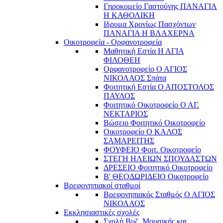
Γηροκομείο Γαστούνης ΠΑΝΑΓΙΑ
Η ΚΑΘΟΛΙΚΗ
Ιδρυμα Χρονίως Πασχόντων
ΠΑΝΑΓΙΑ Η ΒΛΑΧΕΡΝΑ
Οικοτροφεία - Ορφανοτροφεία
Μαθητική Εστία Η ΑΓΙΑ
ΦΙΛΟΘΕΗ
Ορφανοτροφείο Ο ΑΓΙΟΣ
ΝΙΚΟΛΑΟΣ Σπάτα
Φοιτητική Εστία Ο ΑΠΟΣΤΟΛΟΣ
ΠΑΥΛΟΣ
Φοιτητικό Οικοτροφείο Ο ΑΓ.
ΝΕΚΤΑΡΙΟΣ
Βώσειο Φοιτητικό Οικοτροφείο
Οικοτροφείο Ο ΚΑΛΟΣ
ΣΑΜΑΡΕΙΤΗΣ
ΦΟΥΦΕΙΟ Φοιτ. Οικοτροφείο
ΣΤΕΓΗ ΗΛΕΙΩΝ ΣΠΟΥΔΑΣΤΩΝ
ΔΡΕΣΕΙΟ Φοιτητικό Οικοτροφείο
Β' ΘΕΟΔΩΡΙΔΕΙΟ Οικοτροφείο
Βρεφονηπιακοί σταθμοί
Βρεφονηπιακός Σταθμός Ο ΑΓΙΟΣ
ΝΙΚΟΛΑΟΣ
Εκκλησιαστικές σχολές
Σχολή Βυζ. Μουσικής και