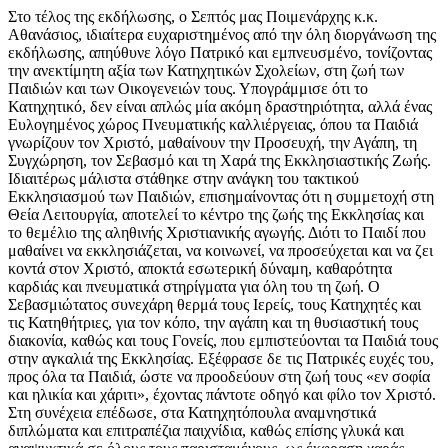
​Στο τέλος της εκδήλωσης, ο Σεπτός μας Ποιμενάρχης κ.κ.
Αθανάσιος, ιδιαίτερα ευχαριστημένος από την όλη διοργάνωση της
εκδήλωσης, απηύθυνε λόγο Πατρικό και εμπνευσμένο, τονίζοντας
την ανεκτίμητη αξία των Κατηχητικών Σχολείων, στη ζωή των
Παιδιών και των Οικογενειών τους. Υπογράμμισε ότι το
Κατηχητικό, δεν είναι απλώς μία ακόμη δραστηριότητα, αλλά ένας
Ευλογημένος χώρος Πνευματικής καλλιέργειας, όπου τα Παιδιά
γνωρίζουν τον Χριστό, μαθαίνουν την Προσευχή, την Αγάπη, τη
Συγχώρηση, τον Σεβασμό και τη Χαρά της Εκκλησιαστικής Ζωής.
Ιδιαιτέρως μάλιστα στάθηκε στην ανάγκη του τακτικού
Εκκλησιασμού των Παιδιών, επισημαίνοντας ότι η συμμετοχή στη
Θεία Λειτουργία, αποτελεί το κέντρο της ζωής της Εκκλησίας και
το θεμέλιο της αληθινής Χριστιανικής αγωγής. Διότι το Παιδί που
μαθαίνει να εκκλησιάζεται, να κοινωνεί, να προσεύχεται και να ζει
κοντά στον Χριστό, αποκτά εσωτερική δύναμη, καθαρότητα
καρδιάς και πνευματικά στηρίγματα για όλη του τη ζωή. Ο
Σεβασμιώτατος συνεχάρη θερμά τους Ιερείς, τους Κατηχητές και
τις Κατηθήτριες, για τον κόπο, την αγάπη και τη θυσιαστική τους
διακονία, καθώς και τους Γονείς, που εμπιστεύονται τα Παιδιά τους
στην αγκαλιά της Εκκλησίας. Εξέφρασε δε τις Πατρικές ευχές του,
προς όλα τα Παιδιά, ώστε να προοδεύουν στη ζωή τους «εν σοφία
και ηλικία και χάριτι», έχοντας πάντοτε οδηγό και φίλο τον Χριστό.
Στη συνέχεια επέδωσε, στα Κατηχητόπουλα αναμνηστικά
διπλώματα και επιτραπέζια παιχνίδια, καθώς επίσης γλυκά και