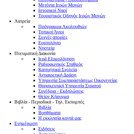
Μετόχια Ιερών Μονών
Ιστορικοί Ναοί
Τουριστικός Οδηγός Ιερών Μονών
Λατρεία
Πρόγραμμα Ακολουθιών
Τοπικοί Άγιοι
Συχνές απορίες
Εορτολόγιο
Νηστεία
Πνευματική Διακονία
Ιερά Εξομολόγηση
Ραδιοφωνικός Σταθμός
Κατηχητικά Σχολεία
Αντιαιρετική Δράση
Υπηρεσία Συμπαραστάσεως Οικογενείας
Θρησκευτική Υπηρεσία Στρατού
Συνέδρια - Εκδηλώσεις
Θείον Κήρυγμα
Βιβλία - Περιοδικά - Τηλ. Εκπομπές
Βιβλία
Βοηθήματα
Η εκκλησία κοντά μας
Ενημέρωση
Ειδήσεις