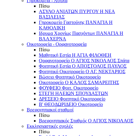
Γηροκομεία - Άσυλα
Πίσω
ΑΣΥΛΟ ΑΝΙΑΤΩΝ ΠΥΡΓΟΥ Η ΝΕΑ
ΒΑΣΙΛΕΙΑΣ
Γηροκομείο Γαστούνης ΠΑΝΑΓΙΑ Η
ΚΑΘΟΛΙΚΗ
Ιδρυμα Χρονίως Πασχόντων ΠΑΝΑΓΙΑ Η
ΒΛΑΧΕΡΝΑ
Οικοτροφεία - Ορφανοτροφεία
Πίσω
Μαθητική Εστία Η ΑΓΙΑ ΦΙΛΟΘΕΗ
Ορφανοτροφείο Ο ΑΓΙΟΣ ΝΙΚΟΛΑΟΣ Σπάτα
Φοιτητική Εστία Ο ΑΠΟΣΤΟΛΟΣ ΠΑΥΛΟΣ
Φοιτητικό Οικοτροφείο Ο ΑΓ. ΝΕΚΤΑΡΙΟΣ
Βώσειο Φοιτητικό Οικοτροφείο
Οικοτροφείο Ο ΚΑΛΟΣ ΣΑΜΑΡΕΙΤΗΣ
ΦΟΥΦΕΙΟ Φοιτ. Οικοτροφείο
ΣΤΕΓΗ ΗΛΕΙΩΝ ΣΠΟΥΔΑΣΤΩΝ
ΔΡΕΣΕΙΟ Φοιτητικό Οικοτροφείο
Β' ΘΕΟΔΩΡΙΔΕΙΟ Οικοτροφείο
Βρεφονηπιακοί σταθμοί
Πίσω
Βρεφονηπιακός Σταθμός Ο ΑΓΙΟΣ ΝΙΚΟΛΑΟΣ
Εκκλησιαστικές σχολές
Πίσω