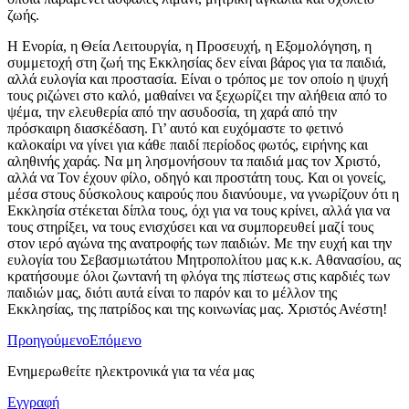
ζωής.
​Η Ενορία, η Θεία Λειτουργία, η Προσευχή, η Εξομολόγηση, η
συμμετοχή στη ζωή της Εκκλησίας δεν είναι βάρος για τα παιδιά,
αλλά ευλογία και προστασία. Είναι ο τρόπος με τον οποίο η ψυχή
τους ριζώνει στο καλό, μαθαίνει να ξεχωρίζει την αλήθεια από το
ψέμα, την ελευθερία από την ασυδοσία, τη χαρά από την
πρόσκαιρη διασκέδαση. Γι’ αυτό και ευχόμαστε το φετινό
καλοκαίρι να γίνει για κάθε παιδί περίοδος φωτός, ειρήνης και
αληθινής χαράς. Να μη λησμονήσουν τα παιδιά μας τον Χριστό,
αλλά να Τον έχουν φίλο, οδηγό και προστάτη τους. Και οι γονείς,
μέσα στους δύσκολους καιρούς που διανύουμε, να γνωρίζουν ότι η
Εκκλησία στέκεται δίπλα τους, όχι για να τους κρίνει, αλλά για να
τους στηρίξει, να τους ενισχύσει και να συμπορευθεί μαζί τους
στον ιερό αγώνα της ανατροφής των παιδιών. Με την ευχή και την
ευλογία του Σεβασμιωτάτου Μητροπολίτου μας κ.κ. Αθανασίου, ας
κρατήσουμε όλοι ζωντανή τη φλόγα της πίστεως στις καρδιές των
παιδιών μας, διότι αυτά είναι το παρόν και το μέλλον της
Εκκλησίας, της πατρίδος και της κοινωνίας μας. Χριστός Ανέστη!
Προηγούμενο
Επόμενο
Ενημερωθείτε ηλεκτρονικά για τα νέα μας
Εγγραφή