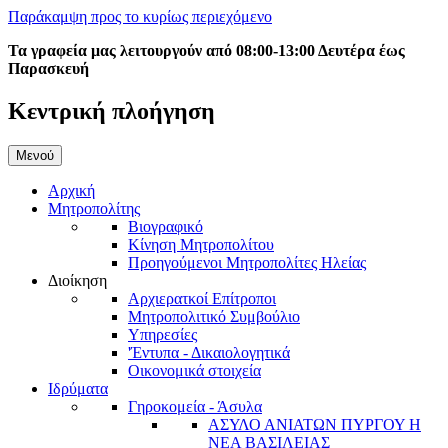
Παράκαμψη προς το κυρίως περιεχόμενο
Τα γραφεία μας λειτουργούν από 08:00-13:00 Δευτέρα έως
Παρασκευή
Κεντρική πλοήγηση
Μενού
Αρχική
Μητροπολίτης
Βιογραφικό
Κίνηση Μητροπολίτου
Προηγούμενοι Μητροπολίτες Ηλείας
Διοίκηση
Αρχιερατκοί Επίτροποι
Μητροπολιτικό Συμβούλιο
Υπηρεσίες
'Έντυπα - Δικαιολογητικά
Οικονομικά στοιχεία
Ιδρύματα
Γηροκομεία - Άσυλα
ΑΣΥΛΟ ΑΝΙΑΤΩΝ ΠΥΡΓΟΥ Η
ΝΕΑ ΒΑΣΙΛΕΙΑΣ