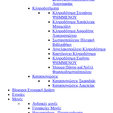
Αγιογραφίας
Κληροδοτήματα
Κληροδότημα Στεφάνου
ΨΗΜΜΕΝΟΥ
Κληροδότημα Χαρίκλειας
Μπιρμπίλη
Κληροδότημα Αφροδίτης
Λυκουργιώτου
Σωτηροπούλειος Ηλειακή
Βιβλιοθήκη
Αγγελακοπούλειο Κληροδότημα
Καστόρχειο Κληροδότημα
Κληροδότημα Ειρήνης
ΨΗΜΜΕΝΟΥ
Ίδρυμα Πάνου καί Άνζελ
Φραγκοδημητρόπουλου
Κατασκηνώσεις
Κατασκηνώσεις Σκαφιδιάς
Κατασκηνώσεις Λαμπείας
Blogspot Ενοριακή Δράση
Ενορίες
Μονές
Ανδρικές μονές
Γυναικείες Μονές
Ησυχαστήρια - Προσκυνήματα