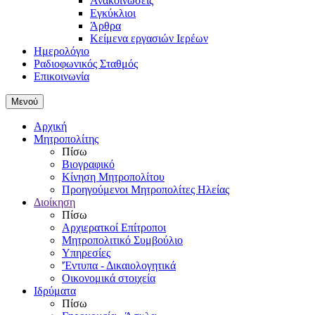
Ανακοινώσεις
Εγκύκλιοι
Άρθρα
Κείμενα εργασιών Ιερέων
Ημερολόγιο
Ραδιοφωνικός Σταθμός
Επικοινωνία
Μενού
Αρχική
Μητροπολίτης
Πίσω
Βιογραφικό
Κίνηση Μητροπολίτου
Προηγούμενοι Μητροπολίτες Ηλείας
Διοίκηση
Πίσω
Αρχιερατκοί Επίτροποι
Μητροπολιτικό Συμβούλιο
Υπηρεσίες
'Έντυπα - Δικαιολογητικά
Οικονομικά στοιχεία
Ιδρύματα
Πίσω