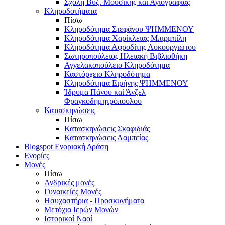
Σχολή Βυζ. Μουσικής και Αγιογραφίας
Κληροδοτήματα
Πίσω
Κληροδότημα Στεφάνου ΨΗΜΜΕΝΟΥ
Κληροδότημα Χαρίκλειας Μπιρμπίλη
Κληροδότημα Αφροδίτης Λυκουργιώτου
Σωτηροπούλειος Ηλειακή Βιβλιοθήκη
Αγγελακοπούλειο Κληροδότημα
Καστόρχειο Κληροδότημα
Κληροδότημα Ειρήνης ΨΗΜΜΕΝΟΥ
Ίδρυμα Πάνου καί Άνζελ
Φραγκοδημητρόπουλου
Κατασκηνώσεις
Πίσω
Κατασκηνώσεις Σκαφιδιάς
Κατασκηνώσεις Λαμπείας
Blogspot Ενοριακή Δράση
Ενορίες
Μονές
Πίσω
Ανδρικές μονές
Γυναικείες Μονές
Ησυχαστήρια - Προσκυνήματα
Μετόχια Ιερών Μονών
Ιστορικοί Ναοί