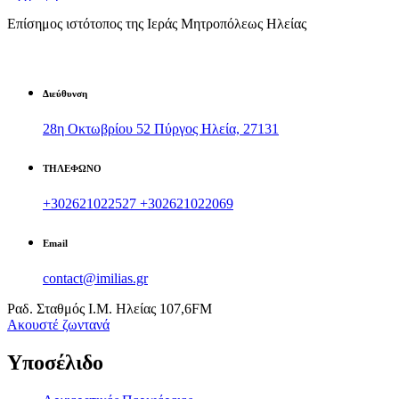
Επίσημος ιστότοπος της Ιεράς Μητροπόλεως Ηλείας
Διεύθυνση
28η Οκτωβρίου 52 Πύργος Ηλεία, 27131
ΤΗΛΕΦΩΝΟ
+302621022527
+302621022069
Email
contact@imilias.gr
Ραδ. Σταθμός Ι.Μ. Ηλείας 107,6FM
Aκουστέ ζωντανά
Υποσέλιδο