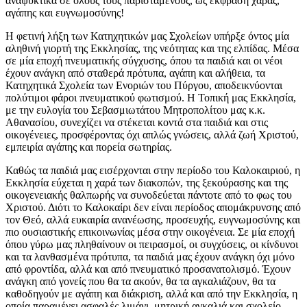
αναψυκτικά σε όλους τους παρισταμένους, ως έκφραση χαράς,
αγάπης και ευγνωμοσύνης!
​Η φετινή λήξη των Κατηχητικών μας Σχολείων υπήρξε όντος μία
αληθινή γιορτή της Εκκλησίας, της νεότητας και της ελπίδας. Μέσα
σε μία εποχή πνευματικής σύγχυσης, όπου τα παιδιά και οι νέοι
έχουν ανάγκη από σταθερά πρότυπα, αγάπη και αλήθεια, τα
Κατηχητικά Σχολεία των Ενοριών του Πύργου, αποδεικνύονται
πολύτιμοι φάροι πνευματικού φωτισμού. Η Τοπική μας Εκκλησία,
με την ευλογία του Σεβασμιωτάτου Μητροπολίτου μας κ.κ.
Αθανασίου, συνεχίζει να στέκεται κοντά στα παιδιά και στις
οικογένειες, προσφέροντας όχι απλώς γνώσεις, αλλά ζωή Χριστού,
εμπειρία αγάπης και πορεία σωτηρίας.
​Καθώς τα παιδιά μας εισέρχονται στην περίοδο του Καλοκαιριού, η
Εκκλησία εύχεται η χαρά των διακοπών, της ξεκούρασης και της
οικογενειακής θαλπωρής να συνοδεύεται πάντοτε από το φως του
Χριστού. Διότι το Καλοκαίρι δεν είναι περίοδος απομάκρυνσης από
τον Θεό, αλλά ευκαιρία ανανέωσης, προσευχής, ευγνωμοσύνης και
πιο ουσιαστικής επικοινωνίας μέσα στην οικογένεια. Σε μία εποχή
όπου γύρω μας πληθαίνουν οι πειρασμοί, οι συγχύσεις, οι κίνδυνοι
και τα λανθασμένα πρότυπα, τα παιδιά μας έχουν ανάγκη όχι μόνο
από φροντίδα, αλλά και από πνευματικό προσανατολισμό. Έχουν
ανάγκη από γονείς που θα τα ακούν, θα τα αγκαλιάζουν, θα τα
καθοδηγούν με αγάπη και διάκριση, αλλά και από την Εκκλησία, η
οποία παραμένει ασφαλές λιμάνι, μητρική αγκαλιά και σχολείο