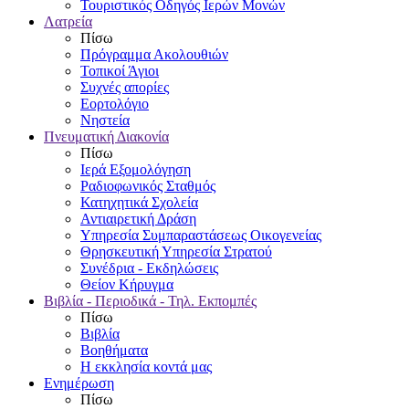
Τουριστικός Οδηγός Ιερών Μονών
Λατρεία
Πίσω
Πρόγραμμα Ακολουθιών
Τοπικοί Άγιοι
Συχνές απορίες
Εορτολόγιο
Νηστεία
Πνευματική Διακονία
Πίσω
Ιερά Εξομολόγηση
Ραδιοφωνικός Σταθμός
Κατηχητικά Σχολεία
Αντιαιρετική Δράση
Υπηρεσία Συμπαραστάσεως Οικογενείας
Θρησκευτική Υπηρεσία Στρατού
Συνέδρια - Εκδηλώσεις
Θείον Κήρυγμα
Βιβλία - Περιοδικά - Τηλ. Εκπομπές
Πίσω
Βιβλία
Βοηθήματα
Η εκκλησία κοντά μας
Ενημέρωση
Πίσω