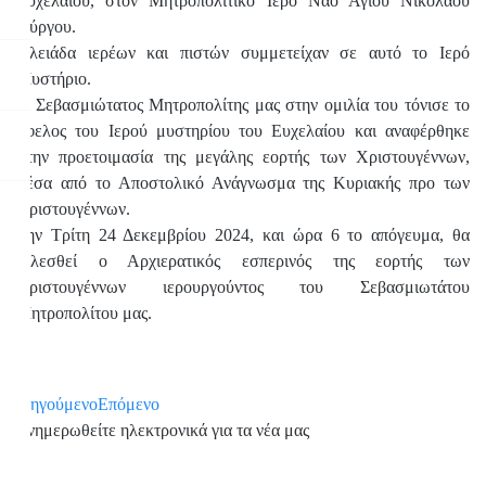
Ευχελαίου, στον Μητροπολιτικό Ιερό Ναό Αγίου Νικολάου
Πύργου.
Πλειάδα ιερέων και πιστών συμμετείχαν σε αυτό το Ιερό
Μυστήριο.
Ο Σεβασμιώτατος Μητροπολίτης μας στην ομιλία του τόνισε το
όφελος του Ιερού μυστηρίου του Ευχελαίου και αναφέρθηκε
στην προετοιμασία της μεγάλης εορτής των Χριστουγέννων,
μέσα από το Αποστολικό Ανάγνωσμα της Κυριακής προ των
Χριστουγέννων.
Την Τρίτη 24 Δεκεμβρίου 2024, και ώρα 6 το απόγευμα, θα
τελεσθεί ο Αρχιερατικός εσπερινός της εορτής των
Χριστουγέννων ιερουργούντος του Σεβασμιωτάτου
Μητροπολίτου μας.
Προηγούμενο
Επόμενο
Ενημερωθείτε ηλεκτρονικά για τα νέα μας