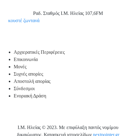
Ραδ. Σταθμός Ι.Μ. Ηλείας 107,6FM
Aκουστέ ζωντανά
Υποσέλιδο
Αρχιερατικές Περιφέρειες
Επικοινωνία
Μονές
Συχνές απορίες
Αποστολή απορίας
Σύνδεσμοι
Ενοριακή Δράση
Ι.Μ. Ηλείας © 2023. Με επιφύλαξη παντός νομίμου
δικαιώματος. Κατασκευή ιστοσελίδων
nextpointer.gr