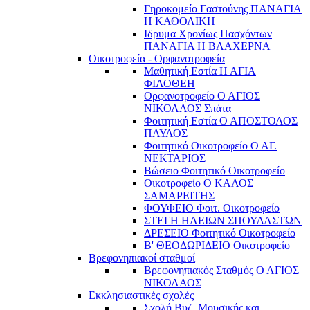
Γηροκομείο Γαστούνης ΠΑΝΑΓΙΑ
Η ΚΑΘΟΛΙΚΗ
Ιδρυμα Χρονίως Πασχόντων
ΠΑΝΑΓΙΑ Η ΒΛΑΧΕΡΝΑ
Οικοτροφεία - Ορφανοτροφεία
Μαθητική Εστία Η ΑΓΙΑ
ΦΙΛΟΘΕΗ
Ορφανοτροφείο Ο ΑΓΙΟΣ
ΝΙΚΟΛΑΟΣ Σπάτα
Φοιτητική Εστία Ο ΑΠΟΣΤΟΛΟΣ
ΠΑΥΛΟΣ
Φοιτητικό Οικοτροφείο Ο ΑΓ.
ΝΕΚΤΑΡΙΟΣ
Βώσειο Φοιτητικό Οικοτροφείο
Οικοτροφείο Ο ΚΑΛΟΣ
ΣΑΜΑΡΕΙΤΗΣ
ΦΟΥΦΕΙΟ Φοιτ. Οικοτροφείο
ΣΤΕΓΗ ΗΛΕΙΩΝ ΣΠΟΥΔΑΣΤΩΝ
ΔΡΕΣΕΙΟ Φοιτητικό Οικοτροφείο
Β' ΘΕΟΔΩΡΙΔΕΙΟ Οικοτροφείο
Βρεφονηπιακοί σταθμοί
Βρεφονηπιακός Σταθμός Ο ΑΓΙΟΣ
ΝΙΚΟΛΑΟΣ
Εκκλησιαστικές σχολές
Σχολή Βυζ. Μουσικής και