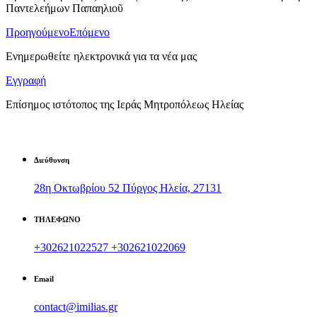
Παντελεήμων Παπαηλιοῦ
Προηγούμενο
Επόμενο
Ενημερωθείτε ηλεκτρονικά για τα νέα μας
Εγγραφή
Επίσημος ιστότοπος της Ιεράς Μητροπόλεως Ηλείας
Διεύθυνση
28η Οκτωβρίου 52 Πύργος Ηλεία, 27131
ΤΗΛΕΦΩΝΟ
+302621022527
+302621022069
Email
contact@imilias.gr