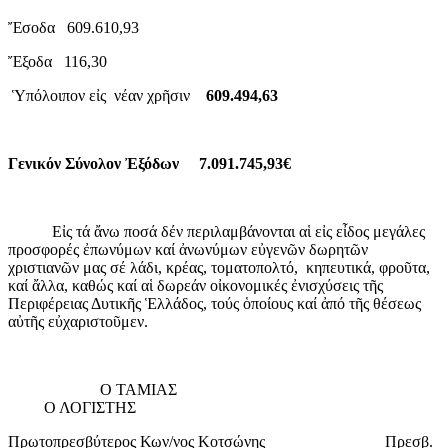
Ἔσοδα 609.610,93
Ἔξοδα 116,30
Ὑπόλοιπον εἰς νέαν χρῆσιν
609.494,63
Γενικόν Σύνολον Ἐξόδων 7.091.745,93€
Εἰς τά ἄνω ποσά δέν περιλαμβάνονται αἱ εἰς εἶδος μεγάλες
προσφορές ἐπωνύμων καί ἀνωνύμων εὐγενῶν δωρητῶν
χριστιανῶν μας σέ λάδι, κρέας, τοματοπολτό, κηπευτικά, φροῦτα,
καί ἄλλα, καθώς καί αἱ δωρεάν οἰκονομικές ἐνισχύσεις τῆς
Περιφέρειας Δυτικῆς Ἑλλάδος, τούς ὁποίους καί ἀπό τῆς θέσεως
αὐτῆς εὐχαριστοῦμεν.
Ο ΤΑΜΙΑΣ
Ο ΛΟΓΙΣΤΗΣ
Πρωτοπρεσβύτερος Κων/νος Κοτσώνης Πρεσβ.