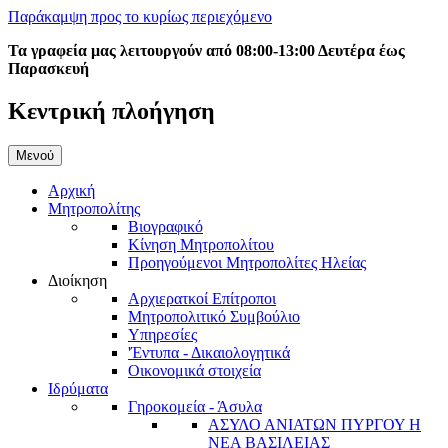
Παράκαμψη προς το κυρίως περιεχόμενο
Τα γραφεία μας λειτουργούν από 08:00-13:00 Δευτέρα έως
Παρασκευή
Κεντρική πλοήγηση
Μενού
Αρχική
Μητροπολίτης
Βιογραφικό
Κίνηση Μητροπολίτου
Προηγούμενοι Μητροπολίτες Ηλείας
Διοίκηση
Αρχιερατκοί Επίτροποι
Μητροπολιτικό Συμβούλιο
Υπηρεσίες
'Έντυπα - Δικαιολογητικά
Οικονομικά στοιχεία
Ιδρύματα
Γηροκομεία - Άσυλα
ΑΣΥΛΟ ΑΝΙΑΤΩΝ ΠΥΡΓΟΥ Η
ΝΕΑ ΒΑΣΙΛΕΙΑΣ