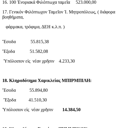
16. 100 Ἐνοριακά Φιλόπτωχα ταμεῖα 523.000,00
17. Γενικόν Φιλόπτωχον Ταμεῖον Ἱ. Μητροπόλεως, ( διάφορα
βοηθήματα,
φάρμακα, τρόφιμα, ΔΕΗ κ.λ.π. )
Ἔσοδα 55.815,38
Ἔξοδα 51.582,08
Ὑπόλοιπον εἰς νέαν χρῆσιν 4.233,30
18. Κληροδότημα Χαρικλείας ΜΠΙΡΜΠΙΛΗ:
Ἔσοδα 55.894,80
Ἔξοδα 41.510,30
Ὑπόλοιπον εἰς νέαν χρῆσιν
14.384,50