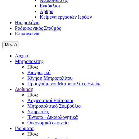
Ανακοινώσεις
Εγκύκλιοι
Άρθρα
Κείμενα εργασιών Ιερέων
Ημερολόγιο
Ραδιοφωνικός Σταθμός
Επικοινωνία
Μενού
Αρχική
Μητροπολίτης
Πίσω
Βιογραφικό
Κίνηση Μητροπολίτου
Προηγούμενοι Μητροπολίτες Ηλείας
Διοίκηση
Πίσω
Αρχιερατκοί Επίτροποι
Μητροπολιτικό Συμβούλιο
Υπηρεσίες
'Έντυπα - Δικαιολογητικά
Οικονομικά στοιχεία
Ιδρύματα
Πίσω