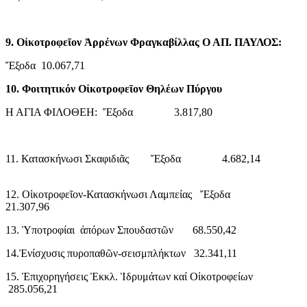
9. Οἰκοτροφεῖον Ἀρρένων Φραγκαβίλλας Ο ΑΠ. ΠΑΥΛΟΣ:
Ἔξοδα 10.067,71
10. Φοιτητικόν Οἰκοτροφεῖον Θηλέων Πύργου
Η ΑΓΙΑ ΦΙΛΟΘΕΗ: Ἔξοδα 3.817,80
11. Κατασκήνωσι Σκαφιδιᾶς Ἔξοδα 4.682,14
12. Οἰκοτροφεῖον-Κατασκήνωσι Λαμπείας Ἔξοδα
21.307,96
13. Ὑποτροφίαι ἀπόρων Σπουδαστῶν 68.550,42
14.Ἐνίσχυσις πυροπαθῶν-σεισμπλήκτων 32.341,11
15. Ἐπιχορηγήσεις Ἐκκλ. Ἱδρυμάτων καί Οἰκοτροφείων
285.056,21