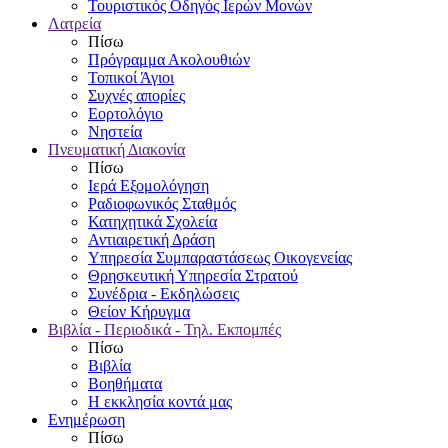
Τουριστικός Οδηγός Ιερών Μονών
Λατρεία
Πίσω
Πρόγραμμα Ακολουθιών
Τοπικοί Άγιοι
Συχνές απορίες
Εορτολόγιο
Νηστεία
Πνευματική Διακονία
Πίσω
Ιερά Εξομολόγηση
Ραδιοφωνικός Σταθμός
Κατηχητικά Σχολεία
Αντιαιρετική Δράση
Υπηρεσία Συμπαραστάσεως Οικογενείας
Θρησκευτική Υπηρεσία Στρατού
Συνέδρια - Εκδηλώσεις
Θείον Κήρυγμα
Βιβλία - Περιοδικά - Τηλ. Εκπομπές
Πίσω
Βιβλία
Βοηθήματα
Η εκκλησία κοντά μας
Ενημέρωση
Πίσω