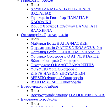
Γηροκομεία - Άσυλα
Πίσω
ΑΣΥΛΟ ΑΝΙΑΤΩΝ ΠΥΡΓΟΥ Η ΝΕΑ
ΒΑΣΙΛΕΙΑΣ
Γηροκομείο Γαστούνης ΠΑΝΑΓΙΑ Η
ΚΑΘΟΛΙΚΗ
Ιδρυμα Χρονίως Πασχόντων ΠΑΝΑΓΙΑ Η
ΒΛΑΧΕΡΝΑ
Οικοτροφεία - Ορφανοτροφεία
Πίσω
Μαθητική Εστία Η ΑΓΙΑ ΦΙΛΟΘΕΗ
Ορφανοτροφείο Ο ΑΓΙΟΣ ΝΙΚΟΛΑΟΣ Σπάτα
Φοιτητική Εστία Ο ΑΠΟΣΤΟΛΟΣ ΠΑΥΛΟΣ
Φοιτητικό Οικοτροφείο Ο ΑΓ. ΝΕΚΤΑΡΙΟΣ
Βώσειο Φοιτητικό Οικοτροφείο
Οικοτροφείο Ο ΚΑΛΟΣ ΣΑΜΑΡΕΙΤΗΣ
ΦΟΥΦΕΙΟ Φοιτ. Οικοτροφείο
ΣΤΕΓΗ ΗΛΕΙΩΝ ΣΠΟΥΔΑΣΤΩΝ
ΔΡΕΣΕΙΟ Φοιτητικό Οικοτροφείο
Β' ΘΕΟΔΩΡΙΔΕΙΟ Οικοτροφείο
Βρεφονηπιακοί σταθμοί
Πίσω
Βρεφονηπιακός Σταθμός Ο ΑΓΙΟΣ ΝΙΚΟΛΑΟΣ
Εκκλησιαστικές σχολές
Πίσω