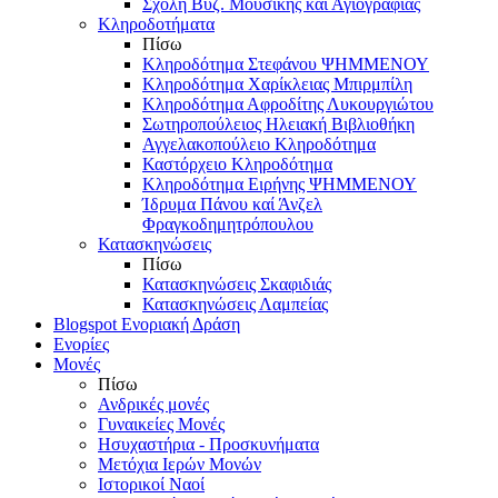
Σχολή Βυζ. Μουσικής και Αγιογραφίας
Κληροδοτήματα
Πίσω
Κληροδότημα Στεφάνου ΨΗΜΜΕΝΟΥ
Κληροδότημα Χαρίκλειας Μπιρμπίλη
Κληροδότημα Αφροδίτης Λυκουργιώτου
Σωτηροπούλειος Ηλειακή Βιβλιοθήκη
Αγγελακοπούλειο Κληροδότημα
Καστόρχειο Κληροδότημα
Κληροδότημα Ειρήνης ΨΗΜΜΕΝΟΥ
Ίδρυμα Πάνου καί Άνζελ
Φραγκοδημητρόπουλου
Κατασκηνώσεις
Πίσω
Κατασκηνώσεις Σκαφιδιάς
Κατασκηνώσεις Λαμπείας
Blogspot Ενοριακή Δράση
Ενορίες
Μονές
Πίσω
Ανδρικές μονές
Γυναικείες Μονές
Ησυχαστήρια - Προσκυνήματα
Μετόχια Ιερών Μονών
Ιστορικοί Ναοί