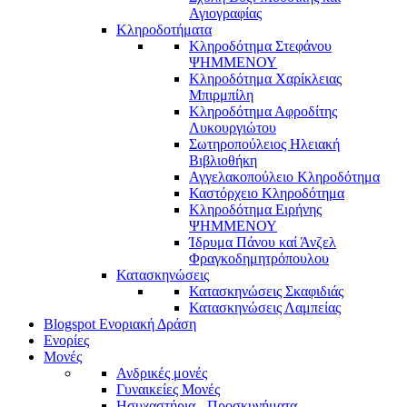
Αγιογραφίας
Κληροδοτήματα
Κληροδότημα Στεφάνου
ΨΗΜΜΕΝΟΥ
Κληροδότημα Χαρίκλειας
Μπιρμπίλη
Κληροδότημα Αφροδίτης
Λυκουργιώτου
Σωτηροπούλειος Ηλειακή
Βιβλιοθήκη
Αγγελακοπούλειο Κληροδότημα
Καστόρχειο Κληροδότημα
Κληροδότημα Ειρήνης
ΨΗΜΜΕΝΟΥ
Ίδρυμα Πάνου καί Άνζελ
Φραγκοδημητρόπουλου
Κατασκηνώσεις
Κατασκηνώσεις Σκαφιδιάς
Κατασκηνώσεις Λαμπείας
Blogspot Ενοριακή Δράση
Ενορίες
Μονές
Ανδρικές μονές
Γυναικείες Μονές
Ησυχαστήρια - Προσκυνήματα