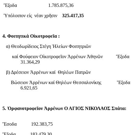
Ἔξοδα 1.785.875,36
Ὑπόλοιπον εἰς νέαν χρῆσιν
325.417,35
4. Φοιτητικά Οἰκοτροφεῖα :
α) Θεοδωρίδειος Στέγη Ἠλείων Φοιτητριῶν
καί Φούφειον Οἰκοτροφεῖον Ἀρρένων Ἀθηνῶν Ἔξοδα
31.364,29
β) Δρέσειον Ἀρρένων καί Θηλέων Πατρῶν
Βώσειον Ἀρρένων καί Θηλέων Θεσσαλονίκης Ἔξοδα
6.921,65
5. Ὀρφανοτροφεῖον Ἀρρένων Ο ΑΓΙΟΣ ΝΙΚΟΛΑΟΣ Σπάτα:
Ἔσοδα 192.383,75
Ἔξοδα 183.479,30