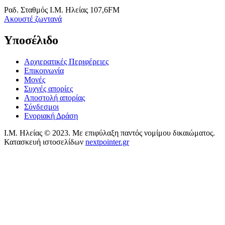
Ραδ. Σταθμός Ι.Μ. Ηλείας 107,6FM
Aκουστέ ζωντανά
Υποσέλιδο
Αρχιερατικές Περιφέρειες
Επικοινωνία
Μονές
Συχνές απορίες
Αποστολή απορίας
Σύνδεσμοι
Ενοριακή Δράση
Ι.Μ. Ηλείας © 2023. Με επιφύλαξη παντός νομίμου δικαιώματος.
Κατασκευή ιστοσελίδων
nextpointer.gr