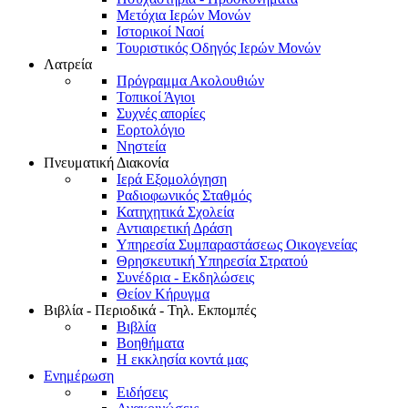
Μετόχια Ιερών Μονών
Ιστορικοί Ναοί
Τουριστικός Οδηγός Ιερών Μονών
Λατρεία
Πρόγραμμα Ακολουθιών
Τοπικοί Άγιοι
Συχνές απορίες
Εορτολόγιο
Νηστεία
Πνευματική Διακονία
Ιερά Εξομολόγηση
Ραδιοφωνικός Σταθμός
Κατηχητικά Σχολεία
Αντιαιρετική Δράση
Υπηρεσία Συμπαραστάσεως Οικογενείας
Θρησκευτική Υπηρεσία Στρατού
Συνέδρια - Εκδηλώσεις
Θείον Κήρυγμα
Βιβλία - Περιοδικά - Τηλ. Εκπομπές
Βιβλία
Βοηθήματα
Η εκκλησία κοντά μας
Ενημέρωση
Ειδήσεις