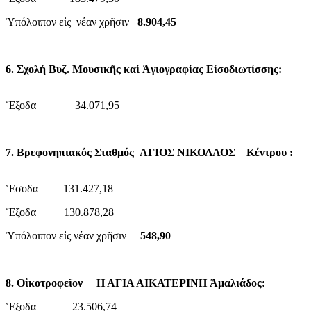
Ὑπόλοιπον εἰς νέαν χρῆσιν
8.904,45
6. Σχολή Βυζ. Μουσικῆς καί Ἁγιογραφίας Εἰσοδιωτίσσης:
Ἔξοδα 34.071,95
7. Βρεφονηπιακός Σταθμός ΑΓΙΟΣ ΝΙΚΟΛΑΟΣ Κέντρου :
Ἔσοδα 131.427,18
Ἔξοδα 130.878,28
Ὑπόλοιπον εἰς νέαν χρῆσιν
548,90
8. Οἰκοτροφεῖον Η ΑΓΙΑ ΑΙΚΑΤΕΡΙΝΗ Ἀμαλιάδος:
Ἔξοδα 23.506,74