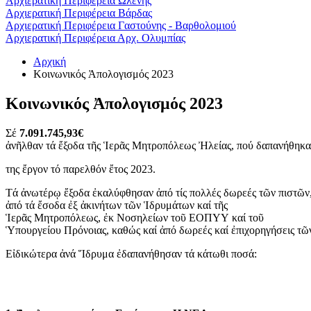
Αρχιερατική Περιφέρεια Ωλένης
Αρχιερατική Περιφέρεια Βάρδας
Αρχιερατική Περιφέρεια Γαστούνης - Βαρθολομιού
Αρχιερατική Περιφέρεια Αρχ. Ολυμπίας
Αρχική
Κοινωνικός Ἀπολογισμός 2023
Κοινωνικός Ἀπολογισμός 2023
Σέ
7.091.745,93€
ἀνῆλθαν τά ἔξοδα τῆς Ἱερᾶς Μητροπόλεως Ἠλείας, πού δαπανήθηκαν
της ἔργον τό παρελθόν ἔτος 2023.
Τά ἀνωτέρῳ ἔξοδα ἐκαλύφθησαν ἀπό τίς πολλές δωρεές τῶν πιστῶν
ἀπό τά ἔσοδα ἐξ ἀκινήτων τῶν Ἱδρυμάτων καί τῆς
Ἱερᾶς Μητροπόλεως, ἐκ Νοσηλείων τοῦ ΕΟΠΥΥ καί τοῦ
Ὑπουργείου Πρόνοιας, καθώς καί ἀπό δωρεές καί ἐπιχορηγήσεις τῶ
Εἰδικώτερα ἀνά Ἵδρυμα ἐδαπανήθησαν τά κάτωθι ποσά: