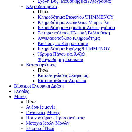
Σχολή Βυζ. Μουσικής και Αγιογραφίας
Κληροδοτήματα
Πίσω
Κληροδότημα Στεφάνου ΨΗΜΜΕΝΟΥ
Κληροδότημα Χαρίκλειας Μπιρμπίλη
Κληροδότημα Αφροδίτης Λυκουργιώτου
Σωτηροπούλειος Ηλειακή Βιβλιοθήκη
Αγγελακοπούλειο Κληροδότημα
Καστόρχειο Κληροδότημα
Κληροδότημα Ειρήνης ΨΗΜΜΕΝΟΥ
Ίδρυμα Πάνου καί Άνζελ
Φραγκοδημητρόπουλου
Κατασκηνώσεις
Πίσω
Κατασκηνώσεις Σκαφιδιάς
Κατασκηνώσεις Λαμπείας
Blogspot Ενοριακή Δράση
Ενορίες
Μονές
Πίσω
Ανδρικές μονές
Γυναικείες Μονές
Ησυχαστήρια - Προσκυνήματα
Μετόχια Ιερών Μονών
Ιστορικοί Ναοί