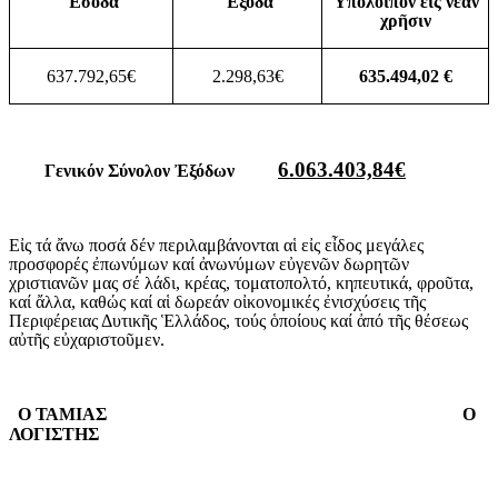
Ἔσοδα
Ἔξοδα
Ὑπόλοιπον εἰς νέαν
χρῆσιν
637.792,65€
2.298,63€
635.494,02 €
6.063.403,84
€
Γενικόν Σύνολον Ἐξόδων
Εἰς τά ἄνω ποσά δέν περιλαμβάνονται αἱ εἰς εἶδος μεγάλες
προσφορές ἐπωνύμων καί ἀνωνύμων εὐγενῶν δωρητῶν
χριστιανῶν μας σέ λάδι, κρέας, τοματοπολτό, κηπευτικά, φροῦτα,
καί ἄλλα, καθώς καί αἱ δωρεάν οἰκονομικές ἐνισχύσεις τῆς
Περιφέρειας Δυτικῆς Ἑλλάδος, τούς ὁποίους καί ἀπό τῆς θέσεως
αὐτῆς εὐχαριστοῦμεν.
Ο ΤΑΜΙΑΣ
Ο
ΛΟΓΙΣΤΗΣ