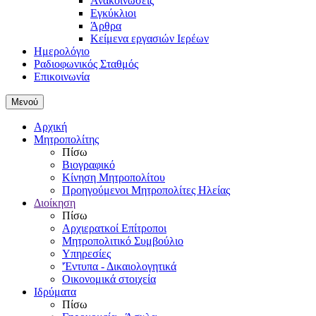
Ανακοινώσεις
Εγκύκλιοι
Άρθρα
Κείμενα εργασιών Ιερέων
Ημερολόγιο
Ραδιοφωνικός Σταθμός
Επικοινωνία
Μενού
Αρχική
Μητροπολίτης
Πίσω
Βιογραφικό
Κίνηση Μητροπολίτου
Προηγούμενοι Μητροπολίτες Ηλείας
Διοίκηση
Πίσω
Αρχιερατκοί Επίτροποι
Μητροπολιτικό Συμβούλιο
Υπηρεσίες
'Έντυπα - Δικαιολογητικά
Οικονομικά στοιχεία
Ιδρύματα
Πίσω