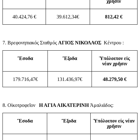
χρῆσιν
40.424,76 €
39.612,34€
812,42 €
7. Βρεφονηπιακός Σταθμός
ΑΓΙΟΣ ΝΙΚΟΛΑΟΣ
Κέντρου :
Ἔσοδα
Ἔξοδα
Ὑπόλοιπον εἰς
νέαν χρῆσιν
1
79
.
716
,
47
€
1
31
.
436
,
97
€
48.279,50 €
8. Οἰκοτροφεῖον
Η ΑΓΙΑ ΑΙΚΑΤΕΡΙΝΗ
Ἀμαλιάδος:
Ἔσοδα
Ἔξοδα
Ὑπόλοιπον εἰς νέαν
χρῆσιν