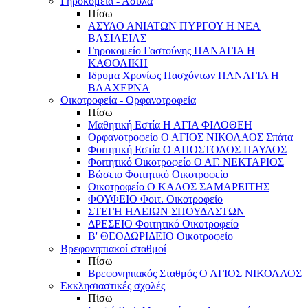
Γηροκομεία - Άσυλα
Πίσω
ΑΣΥΛΟ ΑΝΙΑΤΩΝ ΠΥΡΓΟΥ Η ΝΕΑ
ΒΑΣΙΛΕΙΑΣ
Γηροκομείο Γαστούνης ΠΑΝΑΓΙΑ Η
ΚΑΘΟΛΙΚΗ
Ιδρυμα Χρονίως Πασχόντων ΠΑΝΑΓΙΑ Η
ΒΛΑΧΕΡΝΑ
Οικοτροφεία - Ορφανοτροφεία
Πίσω
Μαθητική Εστία Η ΑΓΙΑ ΦΙΛΟΘΕΗ
Ορφανοτροφείο Ο ΑΓΙΟΣ ΝΙΚΟΛΑΟΣ Σπάτα
Φοιτητική Εστία Ο ΑΠΟΣΤΟΛΟΣ ΠΑΥΛΟΣ
Φοιτητικό Οικοτροφείο Ο ΑΓ. ΝΕΚΤΑΡΙΟΣ
Βώσειο Φοιτητικό Οικοτροφείο
Οικοτροφείο Ο ΚΑΛΟΣ ΣΑΜΑΡΕΙΤΗΣ
ΦΟΥΦΕΙΟ Φοιτ. Οικοτροφείο
ΣΤΕΓΗ ΗΛΕΙΩΝ ΣΠΟΥΔΑΣΤΩΝ
ΔΡΕΣΕΙΟ Φοιτητικό Οικοτροφείο
Β' ΘΕΟΔΩΡΙΔΕΙΟ Οικοτροφείο
Βρεφονηπιακοί σταθμοί
Πίσω
Βρεφονηπιακός Σταθμός Ο ΑΓΙΟΣ ΝΙΚΟΛΑΟΣ
Εκκλησιαστικές σχολές
Πίσω