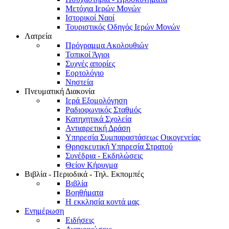
Μετόχια Ιερών Μονών
Ιστορικοί Ναοί
Τουριστικός Οδηγός Ιερών Μονών
Λατρεία
Πρόγραμμα Ακολουθιών
Τοπικοί Άγιοι
Συχνές απορίες
Εορτολόγιο
Νηστεία
Πνευματική Διακονία
Ιερά Εξομολόγηση
Ραδιοφωνικός Σταθμός
Κατηχητικά Σχολεία
Αντιαιρετική Δράση
Υπηρεσία Συμπαραστάσεως Οικογενείας
Θρησκευτική Υπηρεσία Στρατού
Συνέδρια - Εκδηλώσεις
Θείον Κήρυγμα
Βιβλία - Περιοδικά - Τηλ. Εκπομπές
Βιβλία
Βοηθήματα
Η εκκλησία κοντά μας
Ενημέρωση
Ειδήσεις