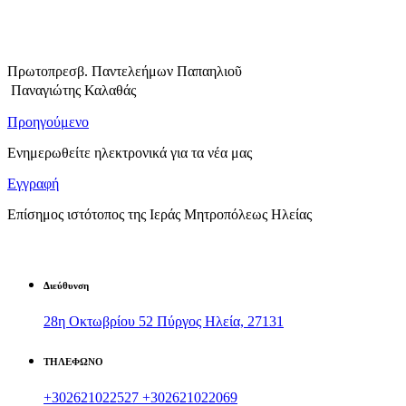
Πρωτοπρεσβ. Παντελεήμων Παπαηλιοῦ
Παναγιώτης Καλαθάς
Προηγούμενο
Ενημερωθείτε ηλεκτρονικά για τα νέα μας
Εγγραφή
Επίσημος ιστότοπος της Ιεράς Μητροπόλεως Ηλείας
Διεύθυνση
28η Οκτωβρίου 52 Πύργος Ηλεία, 27131
ΤΗΛΕΦΩΝΟ
+302621022527
+302621022069