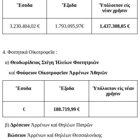
Ἔσοδα
Ἔξοδα
Ὑπόλοιπον εἰς
νέαν χρῆσιν
3.230.404,02 €
1.793.095,97€
1.437.308,05 €
4. Φοιτητικά Οἰκοτροφεῖα :
α)
Θεοδωρίδειος Στέγη Ἠλείων Φοιτητριῶν
καί
Φούφειον Οἰκοτροφεῖον Ἀρρένων Ἀθηνῶν
Ἔσοδα
Ἔξοδα
Ὑπόλοιπον εἰς νέαν
χρῆσιν
€
188.719,99 €
β)
Δρέσειον
Ἀρρένων καί Θηλέων Πατρῶν
Βώσειον
Ἀρρένων καί Θηλέων Θεσσαλονίκης