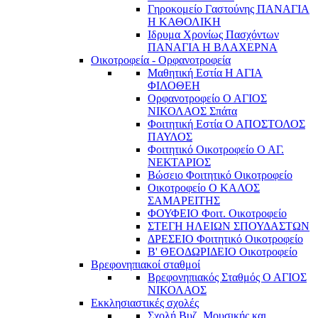
Γηροκομείο Γαστούνης ΠΑΝΑΓΙΑ
Η ΚΑΘΟΛΙΚΗ
Ιδρυμα Χρονίως Πασχόντων
ΠΑΝΑΓΙΑ Η ΒΛΑΧΕΡΝΑ
Οικοτροφεία - Ορφανοτροφεία
Μαθητική Εστία Η ΑΓΙΑ
ΦΙΛΟΘΕΗ
Ορφανοτροφείο Ο ΑΓΙΟΣ
ΝΙΚΟΛΑΟΣ Σπάτα
Φοιτητική Εστία Ο ΑΠΟΣΤΟΛΟΣ
ΠΑΥΛΟΣ
Φοιτητικό Οικοτροφείο Ο ΑΓ.
ΝΕΚΤΑΡΙΟΣ
Βώσειο Φοιτητικό Οικοτροφείο
Οικοτροφείο Ο ΚΑΛΟΣ
ΣΑΜΑΡΕΙΤΗΣ
ΦΟΥΦΕΙΟ Φοιτ. Οικοτροφείο
ΣΤΕΓΗ ΗΛΕΙΩΝ ΣΠΟΥΔΑΣΤΩΝ
ΔΡΕΣΕΙΟ Φοιτητικό Οικοτροφείο
Β' ΘΕΟΔΩΡΙΔΕΙΟ Οικοτροφείο
Βρεφονηπιακοί σταθμοί
Βρεφονηπιακός Σταθμός Ο ΑΓΙΟΣ
ΝΙΚΟΛΑΟΣ
Εκκλησιαστικές σχολές
Σχολή Βυζ. Μουσικής και