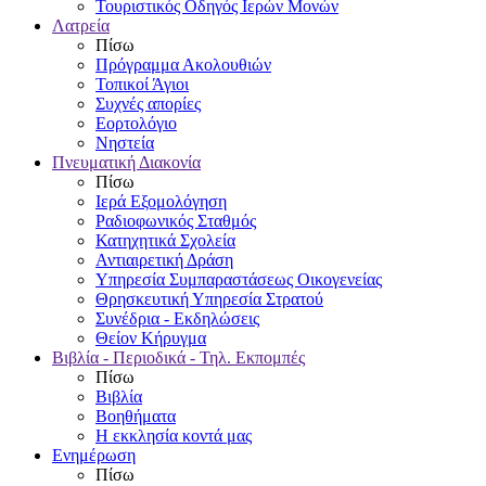
Τουριστικός Οδηγός Ιερών Μονών
Λατρεία
Πίσω
Πρόγραμμα Ακολουθιών
Τοπικοί Άγιοι
Συχνές απορίες
Εορτολόγιο
Νηστεία
Πνευματική Διακονία
Πίσω
Ιερά Εξομολόγηση
Ραδιοφωνικός Σταθμός
Κατηχητικά Σχολεία
Αντιαιρετική Δράση
Υπηρεσία Συμπαραστάσεως Οικογενείας
Θρησκευτική Υπηρεσία Στρατού
Συνέδρια - Εκδηλώσεις
Θείον Κήρυγμα
Βιβλία - Περιοδικά - Τηλ. Εκπομπές
Πίσω
Βιβλία
Βοηθήματα
Η εκκλησία κοντά μας
Ενημέρωση
Πίσω