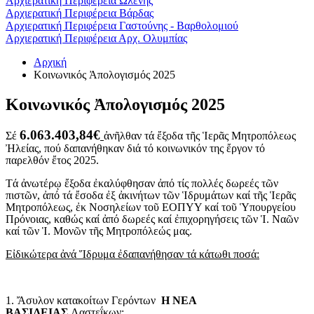
Αρχιερατική Περιφέρεια Ωλένης
Αρχιερατική Περιφέρεια Βάρδας
Αρχιερατική Περιφέρεια Γαστούνης - Βαρθολομιού
Αρχιερατική Περιφέρεια Αρχ. Ολυμπίας
Αρχική
Κοινωνικός Ἀπολογισμός 2025
Κοινωνικός Ἀπολογισμός 2025
6.063.403,84
€
Σέ
ἀνῆλθαν τά ἔξοδα τῆς Ἱερᾶς Μητροπόλεως
Ἠλείας, πού δαπανήθηκαν διά τό κοινωνικόν της ἔργον τό
παρελθόν ἔτος 2025.
Τά ἀνωτέρῳ ἔξοδα ἐκαλύφθησαν ἀπό τίς πολλές δωρεές τῶν
πιστῶν, ἀπό τά ἔσοδα ἐξ ἀκινήτων τῶν Ἱδρυμάτων καί τῆς Ἱερᾶς
Μητροπόλεως, ἐκ Νοσηλείων τοῦ ΕΟΠΥΥ καί τοῦ Ὑπουργείου
Πρόνοιας, καθώς καί ἀπό δωρεές καί ἐπιχορηγήσεις τῶν Ἱ. Ναῶν
καί τῶν Ἱ. Μονῶν τῆς Μητροπόλεώς μας.
Εἰδικώτερα ἀνά Ἵδρυμα ἐδαπανήθησαν τά κάτωθι ποσά:
1. Ἄσυλον κατακοίτων Γερόντων
Η ΝΕΑ
ΒΑΣΙΛΕΙΑΣ
Λαστεΐκων: