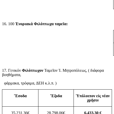
16. 100
Ἐνοριακά Φιλόπτωχα ταμεῖα:
17. Γενικόν
Φιλόπτωχον
Ταμεῖον Ἱ. Μητροπόλεως, ( διάφορα
βοηθήματα,
φάρμακα, τρόφιμα, ΔΕΗ κ.λ.π. )
Ἔσοδα
Ἔξοδα
Ὑπόλοιπον εἰς νέαν
χρῆσιν
35.231,36€
28.798,06€
6.433,30 €