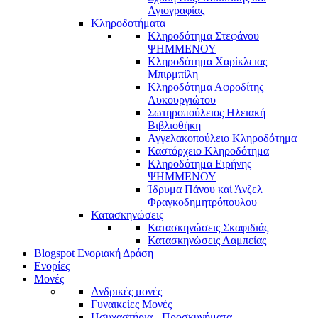
Αγιογραφίας
Κληροδοτήματα
Κληροδότημα Στεφάνου
ΨΗΜΜΕΝΟΥ
Κληροδότημα Χαρίκλειας
Μπιρμπίλη
Κληροδότημα Αφροδίτης
Λυκουργιώτου
Σωτηροπούλειος Ηλειακή
Βιβλιοθήκη
Αγγελακοπούλειο Κληροδότημα
Καστόρχειο Κληροδότημα
Κληροδότημα Ειρήνης
ΨΗΜΜΕΝΟΥ
Ίδρυμα Πάνου καί Άνζελ
Φραγκοδημητρόπουλου
Κατασκηνώσεις
Κατασκηνώσεις Σκαφιδιάς
Κατασκηνώσεις Λαμπείας
Blogspot Ενοριακή Δράση
Ενορίες
Μονές
Ανδρικές μονές
Γυναικείες Μονές
Ησυχαστήρια - Προσκυνήματα