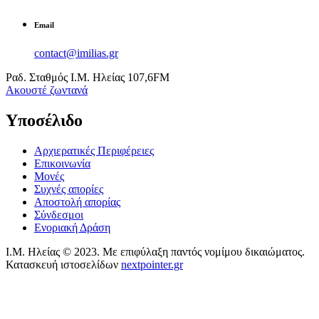
Email
contact@imilias.gr
Ραδ. Σταθμός Ι.Μ. Ηλείας 107,6FM
Aκουστέ ζωντανά
Υποσέλιδο
Αρχιερατικές Περιφέρειες
Επικοινωνία
Μονές
Συχνές απορίες
Αποστολή απορίας
Σύνδεσμοι
Ενοριακή Δράση
Ι.Μ. Ηλείας © 2023. Με επιφύλαξη παντός νομίμου δικαιώματος.
Κατασκευή ιστοσελίδων
nextpointer.gr