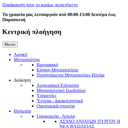
Παράκαμψη προς το κυρίως περιεχόμενο
Τα γραφεία μας λειτουργούν από 08:00-13:00 Δευτέρα έως
Παρασκευή
Κεντρική πλοήγηση
Μενού
Αρχική
Μητροπολίτης
Βιογραφικό
Κίνηση Μητροπολίτου
Προηγούμενοι Μητροπολίτες Ηλείας
Διοίκηση
Αρχιερατκοί Επίτροποι
Μητροπολιτικό Συμβούλιο
Υπηρεσίες
'Έντυπα - Δικαιολογητικά
Οικονομικά στοιχεία
Ιδρύματα
Γηροκομεία - Άσυλα
ΑΣΥΛΟ ΑΝΙΑΤΩΝ ΠΥΡΓΟΥ Η
ΝΕΑ ΒΑΣΙΛΕΙΑΣ