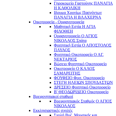
Γηροκομείο Γαστούνης ΠΑΝΑΓΙΑ
Η ΚΑΘΟΛΙΚΗ
Ιδρυμα Χρονίως Πασχόντων
ΠΑΝΑΓΙΑ Η ΒΛΑΧΕΡΝΑ
Οικοτροφεία - Ορφανοτροφεία
Μαθητική Εστία Η ΑΓΙΑ
ΦΙΛΟΘΕΗ
Ορφανοτροφείο Ο ΑΓΙΟΣ
ΝΙΚΟΛΑΟΣ Σπάτα
Φοιτητική Εστία Ο ΑΠΟΣΤΟΛΟΣ
ΠΑΥΛΟΣ
Φοιτητικό Οικοτροφείο Ο ΑΓ.
ΝΕΚΤΑΡΙΟΣ
Βώσειο Φοιτητικό Οικοτροφείο
Οικοτροφείο Ο ΚΑΛΟΣ
ΣΑΜΑΡΕΙΤΗΣ
ΦΟΥΦΕΙΟ Φοιτ. Οικοτροφείο
ΣΤΕΓΗ ΗΛΕΙΩΝ ΣΠΟΥΔΑΣΤΩΝ
ΔΡΕΣΕΙΟ Φοιτητικό Οικοτροφείο
Β' ΘΕΟΔΩΡΙΔΕΙΟ Οικοτροφείο
Βρεφονηπιακοί σταθμοί
Βρεφονηπιακός Σταθμός Ο ΑΓΙΟΣ
ΝΙΚΟΛΑΟΣ
Εκκλησιαστικές σχολές
Σχολή Βυζ. Μουσικής και