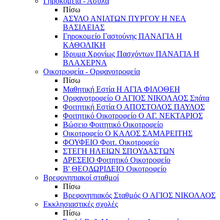
Γηροκομεία - Άσυλα
Πίσω
ΑΣΥΛΟ ΑΝΙΑΤΩΝ ΠΥΡΓΟΥ Η ΝΕΑ
ΒΑΣΙΛΕΙΑΣ
Γηροκομείο Γαστούνης ΠΑΝΑΓΙΑ Η
ΚΑΘΟΛΙΚΗ
Ιδρυμα Χρονίως Πασχόντων ΠΑΝΑΓΙΑ Η
ΒΛΑΧΕΡΝΑ
Οικοτροφεία - Ορφανοτροφεία
Πίσω
Μαθητική Εστία Η ΑΓΙΑ ΦΙΛΟΘΕΗ
Ορφανοτροφείο Ο ΑΓΙΟΣ ΝΙΚΟΛΑΟΣ Σπάτα
Φοιτητική Εστία Ο ΑΠΟΣΤΟΛΟΣ ΠΑΥΛΟΣ
Φοιτητικό Οικοτροφείο Ο ΑΓ. ΝΕΚΤΑΡΙΟΣ
Βώσειο Φοιτητικό Οικοτροφείο
Οικοτροφείο Ο ΚΑΛΟΣ ΣΑΜΑΡΕΙΤΗΣ
ΦΟΥΦΕΙΟ Φοιτ. Οικοτροφείο
ΣΤΕΓΗ ΗΛΕΙΩΝ ΣΠΟΥΔΑΣΤΩΝ
ΔΡΕΣΕΙΟ Φοιτητικό Οικοτροφείο
Β' ΘΕΟΔΩΡΙΔΕΙΟ Οικοτροφείο
Βρεφονηπιακοί σταθμοί
Πίσω
Βρεφονηπιακός Σταθμός Ο ΑΓΙΟΣ ΝΙΚΟΛΑΟΣ
Εκκλησιαστικές σχολές
Πίσω