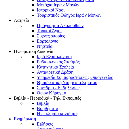
Μετόχια Ιερών Μονών
Ιστορικοί Ναοί
Τουριστικός Οδηγός Ιερών Μονών
Λατρεία
Πρόγραμμα Ακολουθιών
Τοπικοί Άγιοι
Συχνές απορίες
Εορτολόγιο
Νηστεία
Πνευματική Διακονία
Ιερά Εξομολόγηση
Ραδιοφωνικός Σταθμός
Κατηχητικά Σχολεία
Αντιαιρετική Δράση
Υπηρεσία Συμπαραστάσεως Οικογενείας
Θρησκευτική Υπηρεσία Στρατού
Συνέδρια - Εκδηλώσεις
Θείον Κήρυγμα
Βιβλία - Περιοδικά - Τηλ. Εκπομπές
Βιβλία
Βοηθήματα
Η εκκλησία κοντά μας
Ενημέρωση
Ειδήσεις