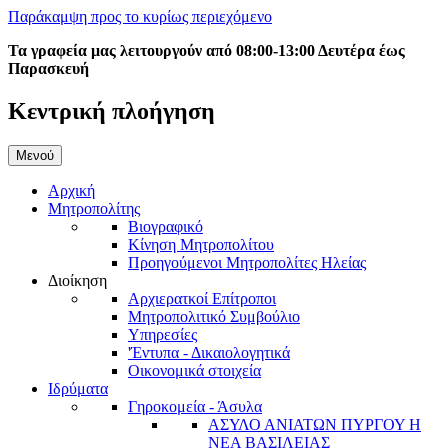
Παράκαμψη προς το κυρίως περιεχόμενο
Τα γραφεία μας λειτουργούν από 08:00-13:00 Δευτέρα έως
Παρασκευή
Κεντρική πλοήγηση
Μενού
Αρχική
Μητροπολίτης
Βιογραφικό
Κίνηση Μητροπολίτου
Προηγούμενοι Μητροπολίτες Ηλείας
Διοίκηση
Αρχιερατκοί Επίτροποι
Μητροπολιτικό Συμβούλιο
Υπηρεσίες
'Έντυπα - Δικαιολογητικά
Οικονομικά στοιχεία
Ιδρύματα
Γηροκομεία - Άσυλα
ΑΣΥΛΟ ΑΝΙΑΤΩΝ ΠΥΡΓΟΥ Η
ΝΕΑ ΒΑΣΙΛΕΙΑΣ