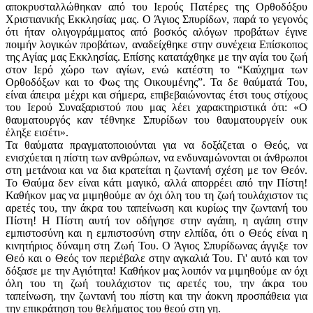
αποκρυσταλλώθηκαν από του Ιερούς Πατέρες της Ορθοδόξου
Χριστιανικής Εκκλησίας μας. Ο Άγιος Σπυρίδων, παρά το γεγονός
ότι ήταν ολιγογράμματος από βοσκός αλόγων προβάτων έγινε
ποιμήν λογικών προβάτων, αναδείχθηκε στην συνέχεια Επίσκοπος
της Αγίας μας Εκκλησίας. Επίσης κατατάχθηκε με την αγία του ζωή
στον Ιερό χώρο των αγίων, ενώ κατέστη το “Καύχημα των
Ορθοδόξων και το Φως της Οικουμένης”. Τα δε θαύματά Του,
είναι άπειρα μέχρι και σήμερα, επιβεβαιώνοντας έτσι τους στίχους
του Ιερού Συναξαριστού που μας λέει χαρακτηριστικά ότι: «Ο
θαυματουργός καν τέθνηκε Σπυρίδων του θαυματουργείν ουκ
έληξε εισέτι».
Τα θαύματα πραγματοποιούνται για να δοξάζεται ο Θεός, να
ενισχύεται η πίστη των ανθρώπων, να ενδυναμώνονται οι άνθρωποι
στη μετάνοια και να δια κρατείται η ζωντανή σχέση με τον Θεόν.
Το Θαύμα δεν είναι κάτι μαγικό, αλλά απορρέει από την Πίστη!
Καθήκον μας να μιμηθούμε αν όχι όλη του τη ζωή τουλάχιστον τις
αρετές του, την άκρα του ταπείνωση και κυρίως την ζωντανή του
Πίστη! Η Πίστη αυτή τον οδήγησε στην αγάπη, η αγάπη στην
εμπιστοσύνη και η εμπιστοσύνη στην ελπίδα, ότι ο Θεός είναι η
κινητήριος δύναμη στη Ζωή Του. Ο Άγιος Σπυρίδωνας άγγιξε τον
Θεό και ο Θεός τον περιέβαλε στην αγκαλιά Του. Γι' αυτό και τον
δόξασε με την Αγιότητα! Καθήκον μας λοιπόν να μιμηθούμε αν όχι
όλη του τη ζωή τουλάχιστον τις αρετές του, την άκρα του
ταπείνωση, την ζωντανή του πίστη και την άοκνη προσπάθεια για
την επικράτηση του θελήματος του θεού στη γη.