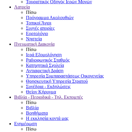
Τουριστικός Οδηγός Ιερών Μονών
Λατρεία
Πίσω
Πρόγραμμα Ακολουθιών
Τοπικοί Άγιοι
Συχνές απορίες
Εορτολόγιο
Νηστεία
Πνευματική Διακονία
Πίσω
Ιερά Εξομολόγηση
Ραδιοφωνικός Σταθμός
Κατηχητικά Σχολεία
Αντιαιρετική Δράση
Υπηρεσία Συμπαραστάσεως Οικογενείας
Θρησκευτική Υπηρεσία Στρατού
Συνέδρια - Εκδηλώσεις
Θείον Κήρυγμα
Βιβλία - Περιοδικά - Τηλ. Εκπομπές
Πίσω
Βιβλία
Βοηθήματα
Η εκκλησία κοντά μας
Ενημέρωση
Πίσω