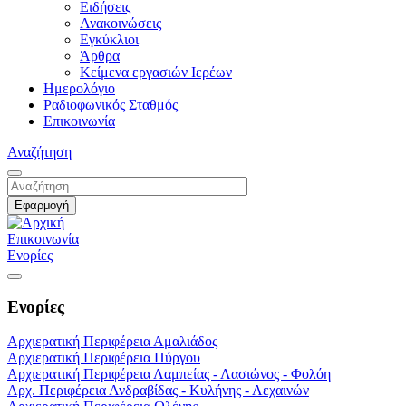
Ειδήσεις
Ανακοινώσεις
Εγκύκλιοι
Άρθρα
Κείμενα εργασιών Ιερέων
Ημερολόγιο
Ραδιοφωνικός Σταθμός
Επικοινωνία
Αναζήτηση
Επικοινωνία
Ενορίες
Ενορίες
Αρχιερατική Περιφέρεια Αμαλιάδος
Αρχιερατική Περιφέρεια Πύργου
Αρχιερατική Περιφέρεια Λαμπείας - Λασιώνος - Φολόη
Αρχ. Περιφέρεια Ανδραβίδας - Κυλήνης - Λεχαινών