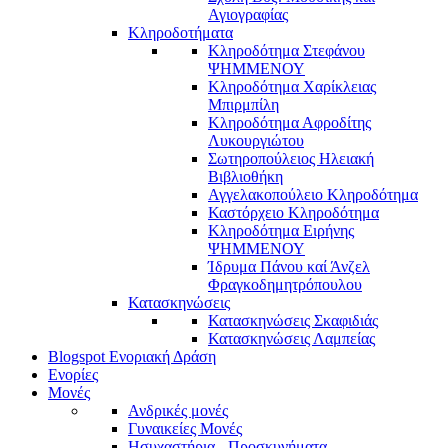
Αγιογραφίας
Κληροδοτήματα
Κληροδότημα Στεφάνου
ΨΗΜΜΕΝΟΥ
Κληροδότημα Χαρίκλειας
Μπιρμπίλη
Κληροδότημα Αφροδίτης
Λυκουργιώτου
Σωτηροπούλειος Ηλειακή
Βιβλιοθήκη
Αγγελακοπούλειο Κληροδότημα
Καστόρχειο Κληροδότημα
Κληροδότημα Ειρήνης
ΨΗΜΜΕΝΟΥ
Ίδρυμα Πάνου καί Άνζελ
Φραγκοδημητρόπουλου
Κατασκηνώσεις
Κατασκηνώσεις Σκαφιδιάς
Κατασκηνώσεις Λαμπείας
Blogspot Ενοριακή Δράση
Ενορίες
Μονές
Ανδρικές μονές
Γυναικείες Μονές
Ησυχαστήρια - Προσκυνήματα