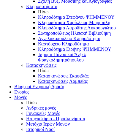
Σχολή Βυζ. Μουσικής και Αγιογραφίας
Κληροδοτήματα
Πίσω
Κληροδότημα Στεφάνου ΨΗΜΜΕΝΟΥ
Κληροδότημα Χαρίκλειας Μπιρμπίλη
Κληροδότημα Αφροδίτης Λυκουργιώτου
Σωτηροπούλειος Ηλειακή Βιβλιοθήκη
Αγγελακοπούλειο Κληροδότημα
Καστόρχειο Κληροδότημα
Κληροδότημα Ειρήνης ΨΗΜΜΕΝΟΥ
Ίδρυμα Πάνου καί Άνζελ
Φραγκοδημητρόπουλου
Κατασκηνώσεις
Πίσω
Κατασκηνώσεις Σκαφιδιάς
Κατασκηνώσεις Λαμπείας
Blogspot Ενοριακή Δράση
Ενορίες
Μονές
Πίσω
Ανδρικές μονές
Γυναικείες Μονές
Ησυχαστήρια - Προσκυνήματα
Μετόχια Ιερών Μονών
Ιστορικοί Ναοί