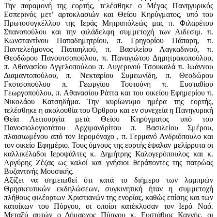
Την παραμονή της εορτής, τελέσθηκε ο Μέγας Πανηγυρικός
Εσπερινός μετ’ αρτοκλασιών και Θείου Κηρύγματος, υπό του
Πρωτοσυγκέλλου της Ιεράς Μητροπόλεώς μας π. Φιλαρέτου
Σπανοπούλου και την φιλάδελφη συμμετοχή των Αιδεσιμ. π.
Κωνσταντίνου Παπαδημητρίου, π. Γρηγορίου Πάπαρη, π.
Παντελεήμονος Παπαηλιού, π. Βασιλείου Λαγκαδινού, π.
Θεοδώρου Πανουτσοπούλου, π. Παναγιώτου Δημητρακοπούλου,
π. Αθανασίου Αγγελοπούλου π. Αυγερινού Τσουκαλά π. Ιωάννου
Διαμαντοπούλου, π. Νεκταρίου Συμεωνίδη, π. Θεοδώρου
Γκοτσοπούλου π. Γεωργίου Τουτούνη π. Ευσταθίου
Γεωργοπούλου, π. Αθανασίου Ράττα και του οικείου Εφημερίου π.
Νικολάου Κατσηδήμα. Την κυρίωνυμο ημέρα της εορτής,
τελέσθηκε η ακολουθία του Όρθρου και εν συνεχεία η Πανηγυρική
Θεία Λειτουργία μετά Θείου Κηρύγματος υπό του
Πανοσιολογιοτάτου Αρχιμανδρίτου π. Βασιλείου Σμέρου,
πλαισιωμένου από τον Ιερομόναχο , π. Γερμανό Ανδριόπουλο και
τον οικείο Εφημέριο. Τους ύμνους της εορτής έψαλαν μελίρρυτα οι
καλλικέλαδοι Ιεροψάλτες κ. Δημήτρης Καλογερόπουλος και κ.
Αργύρης Ζέζας ως καλοί και γνήσιοι θεράποντες της πατρώας
Βυζαντινής Μουσικής.
Αξίζει να σημειωθεί ότι κατά το διήμερο των λαμπρών
Θρησκευτικών εκδηλώσεων, συγκινητική ήταν η συμμετοχή
πλήθους φιλέορτων Χριστιανών της ενορίας, καθώς επίσης και των
κατοίκων του Πύργου, οι οποίοι κατέκλυσαν τον Ιερό Ναό.
Μεταξύ αυτών ο Δήμαρχος Πύργου κ. Ευστάθιος Καννής, οι