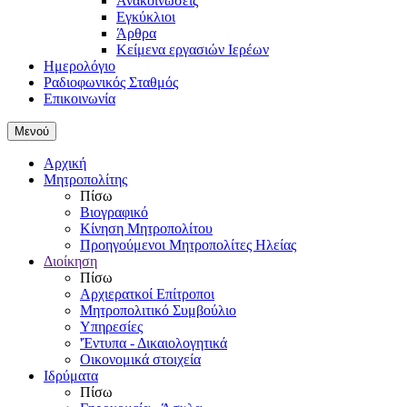
Ανακοινώσεις
Εγκύκλιοι
Άρθρα
Κείμενα εργασιών Ιερέων
Ημερολόγιο
Ραδιοφωνικός Σταθμός
Επικοινωνία
Μενού
Αρχική
Μητροπολίτης
Πίσω
Βιογραφικό
Κίνηση Μητροπολίτου
Προηγούμενοι Μητροπολίτες Ηλείας
Διοίκηση
Πίσω
Αρχιερατκοί Επίτροποι
Μητροπολιτικό Συμβούλιο
Υπηρεσίες
'Έντυπα - Δικαιολογητικά
Οικονομικά στοιχεία
Ιδρύματα
Πίσω