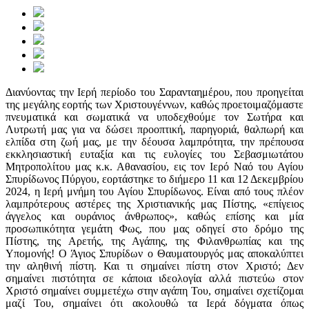
Διανύοντας την Ιερή περίοδο του Σαρανταημέρου, που προηγείται
της μεγάλης εορτής των Χριστουγέννων, καθώς προετοιμαζόμαστε
πνευματικά και σωματικά να υποδεχθούμε τον Σωτήρα και
Λυτρωτή μας για να δώσει προοπτική, παρηγοριά, θαλπωρή και
ελπίδα στη ζωή μας, με την δέουσα λαμπρότητα, την πρέπουσα
εκκλησιαστική ευταξία και τις ευλογίες του Σεβασμιωτάτου
Μητροπολίτου μας κ.κ. Αθανασίου, εις τον Ιερό Ναό του Αγίου
Σπυρίδωνος Πύργου, εορτάστηκε το διήμερο 11 και 12 Δεκεμβρίου
2024, η Ιερή μνήμη του Αγίου Σπυρίδωνος. Είναι από τους πλέον
λαμπρότερους αστέρες της Χριστιανικής μας Πίστης, «επίγειος
άγγελος και ουράνιος άνθρωπος», καθώς επίσης και μία
προσωπικότητα γεμάτη Φως, που μας οδηγεί στο δρόμο της
Πίστης, της Αρετής, της Αγάπης, της Φιλανθρωπίας και της
Υπομονής! Ο Άγιος Σπυρίδων ο Θαυματουργός μας αποκαλύπτει
την αληθινή πίστη. Και τι σημαίνει πίστη στον Χριστό; Δεν
σημαίνει πιστότητα σε κάποια ιδεολογία αλλά πιστεύω στον
Χριστό σημαίνει συμμετέχω στην αγάπη Του, σημαίνει σχετίζομαι
μαζί Του, σημαίνει ότι ακολουθώ τα Ιερά δόγματα όπως