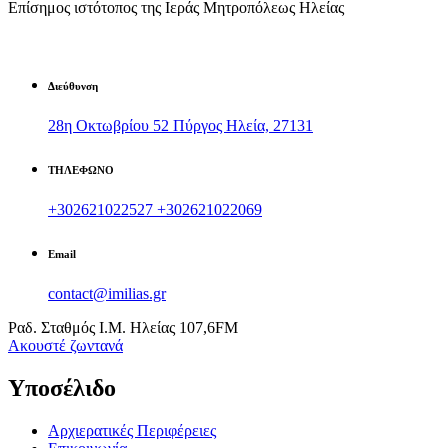
Επίσημος ιστότοπος της Ιεράς Μητροπόλεως Ηλείας
Διεύθυνση
28η Οκτωβρίου 52 Πύργος Ηλεία, 27131
ΤΗΛΕΦΩΝΟ
+302621022527
+302621022069
Email
contact@imilias.gr
Ραδ. Σταθμός Ι.Μ. Ηλείας 107,6FM
Aκουστέ ζωντανά
Υποσέλιδο
Αρχιερατικές Περιφέρειες