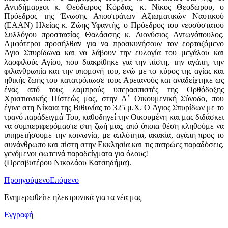
Αντιδήμαρχοι κ. Θεόδωρος Κόρδας, κ. Νίκος Θεοδώρου, ο
Πρόεδρος της Ένωσης Αποστράτων Αξιωματικών Ναυτικού
(ΕΑΑΝ) Ηλείας κ. Ζώης Υφαντής, ο Πρόεδρος του νεοσύστατου
Συλλόγου προστασίας Θαλάσσης κ. Διονύσιος Αντωνόπουλος.
Αμφότεροι προσήλθαν για να προσκυνήσουν τον εορταζόμενο
Άγιο Σπυρίδωνα και να λάβουν την ευλογία του μεγάλου και
λαοφιλούς Αγίου, που διακρίθηκε για την πίστη, την αγάπη, την
φιλανθρωπία και την υπομονή του, ενώ με το κύρος της αγίας και
ηθικής ζωής του κατατρόπωσε τους Αρειανούς και αναδείχτηκε ως
ένας από τους λαμπρούς υπερασπιστές της Ορθόδοξης
Χριστιανικής Πίστεώς μας, στην Α΄ Οικουμενική Σύνοδο, που
έγινε στη Νίκαια της Βιθυνίας το 325 μ.Χ. Ο Άγιος Σπυρίδων με το
τρανό παράδειγμά Του, καθοδηγεί την Οικουμένη και μας διδάσκει
να συμπεριφερόμαστε στη ζωή μας, από όποια θέση κληθούμε να
υπηρετήσουμε την κοινωνία, με απλότητα, ακακία, αγάπη προς το
συνάνθρωπο και πίστη στην Εκκλησία και τις πατρώες παραδόσεις,
γενόμενοι φωτεινά παραδείγματα για όλους!
(Πρεσβυτέρου Νικολάου Κατσηδήμα).
Προηγούμενο
Επόμενο
Ενημερωθείτε ηλεκτρονικά για τα νέα μας
Εγγραφή