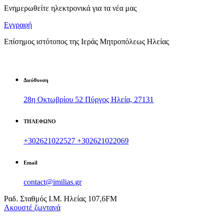
Ενημερωθείτε ηλεκτρονικά για τα νέα μας
Εγγραφή
Επίσημος ιστότοπος της Ιεράς Μητροπόλεως Ηλείας
Διεύθυνση
28η Οκτωβρίου 52 Πύργος Ηλεία, 27131
ΤΗΛΕΦΩΝΟ
+302621022527
+302621022069
Email
contact@imilias.gr
Ραδ. Σταθμός Ι.Μ. Ηλείας 107,6FM
Aκουστέ ζωντανά