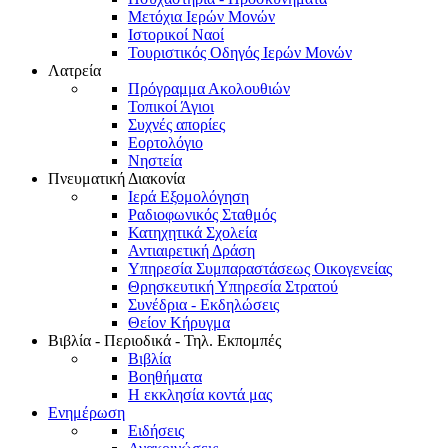
Μετόχια Ιερών Μονών
Ιστορικοί Ναοί
Τουριστικός Οδηγός Ιερών Μονών
Λατρεία
Πρόγραμμα Ακολουθιών
Τοπικοί Άγιοι
Συχνές απορίες
Εορτολόγιο
Νηστεία
Πνευματική Διακονία
Ιερά Εξομολόγηση
Ραδιοφωνικός Σταθμός
Κατηχητικά Σχολεία
Αντιαιρετική Δράση
Υπηρεσία Συμπαραστάσεως Οικογενείας
Θρησκευτική Υπηρεσία Στρατού
Συνέδρια - Εκδηλώσεις
Θείον Κήρυγμα
Βιβλία - Περιοδικά - Τηλ. Εκπομπές
Βιβλία
Βοηθήματα
Η εκκλησία κοντά μας
Ενημέρωση
Ειδήσεις