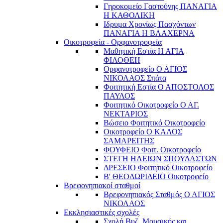
Γηροκομείο Γαστούνης ΠΑΝΑΓΙΑ
Η ΚΑΘΟΛΙΚΗ
Ιδρυμα Χρονίως Πασχόντων
ΠΑΝΑΓΙΑ Η ΒΛΑΧΕΡΝΑ
Οικοτροφεία - Ορφανοτροφεία
Μαθητική Εστία Η ΑΓΙΑ
ΦΙΛΟΘΕΗ
Ορφανοτροφείο Ο ΑΓΙΟΣ
ΝΙΚΟΛΑΟΣ Σπάτα
Φοιτητική Εστία Ο ΑΠΟΣΤΟΛΟΣ
ΠΑΥΛΟΣ
Φοιτητικό Οικοτροφείο Ο ΑΓ.
ΝΕΚΤΑΡΙΟΣ
Βώσειο Φοιτητικό Οικοτροφείο
Οικοτροφείο Ο ΚΑΛΟΣ
ΣΑΜΑΡΕΙΤΗΣ
ΦΟΥΦΕΙΟ Φοιτ. Οικοτροφείο
ΣΤΕΓΗ ΗΛΕΙΩΝ ΣΠΟΥΔΑΣΤΩΝ
ΔΡΕΣΕΙΟ Φοιτητικό Οικοτροφείο
Β' ΘΕΟΔΩΡΙΔΕΙΟ Οικοτροφείο
Βρεφονηπιακοί σταθμοί
Βρεφονηπιακός Σταθμός Ο ΑΓΙΟΣ
ΝΙΚΟΛΑΟΣ
Εκκλησιαστικές σχολές
Σχολή Βυζ. Μουσικής και