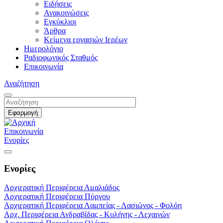
Ειδήσεις
Ανακοινώσεις
Εγκύκλιοι
Άρθρα
Κείμενα εργασιών Ιερέων
Ημερολόγιο
Ραδιοφωνικός Σταθμός
Επικοινωνία
Αναζήτηση
Επικοινωνία
Ενορίες
Ενορίες
Αρχιερατική Περιφέρεια Αμαλιάδος
Αρχιερατική Περιφέρεια Πύργου
Αρχιερατική Περιφέρεια Λαμπείας - Λασιώνος - Φολόη
Αρχ. Περιφέρεια Ανδραβίδας - Κυλήνης - Λεχαινών