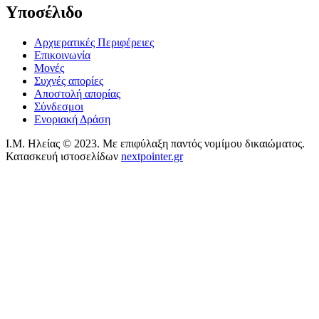
Υποσέλιδο
Αρχιερατικές Περιφέρειες
Επικοινωνία
Μονές
Συχνές απορίες
Αποστολή απορίας
Σύνδεσμοι
Ενοριακή Δράση
Ι.Μ. Ηλείας © 2023. Με επιφύλαξη παντός νομίμου δικαιώματος.
Κατασκευή ιστοσελίδων
nextpointer.gr