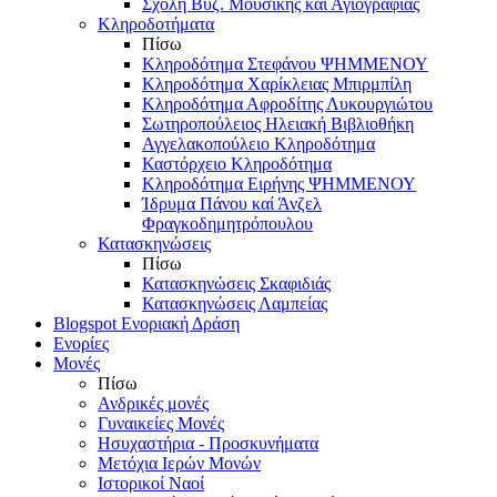
Σχολή Βυζ. Μουσικής και Αγιογραφίας
Κληροδοτήματα
Πίσω
Κληροδότημα Στεφάνου ΨΗΜΜΕΝΟΥ
Κληροδότημα Χαρίκλειας Μπιρμπίλη
Κληροδότημα Αφροδίτης Λυκουργιώτου
Σωτηροπούλειος Ηλειακή Βιβλιοθήκη
Αγγελακοπούλειο Κληροδότημα
Καστόρχειο Κληροδότημα
Κληροδότημα Ειρήνης ΨΗΜΜΕΝΟΥ
Ίδρυμα Πάνου καί Άνζελ
Φραγκοδημητρόπουλου
Κατασκηνώσεις
Πίσω
Κατασκηνώσεις Σκαφιδιάς
Κατασκηνώσεις Λαμπείας
Blogspot Ενοριακή Δράση
Ενορίες
Μονές
Πίσω
Ανδρικές μονές
Γυναικείες Μονές
Ησυχαστήρια - Προσκυνήματα
Μετόχια Ιερών Μονών
Ιστορικοί Ναοί