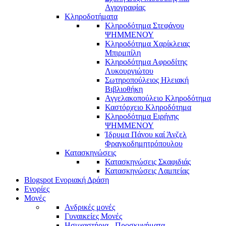
Αγιογραφίας
Κληροδοτήματα
Κληροδότημα Στεφάνου
ΨΗΜΜΕΝΟΥ
Κληροδότημα Χαρίκλειας
Μπιρμπίλη
Κληροδότημα Αφροδίτης
Λυκουργιώτου
Σωτηροπούλειος Ηλειακή
Βιβλιοθήκη
Αγγελακοπούλειο Κληροδότημα
Καστόρχειο Κληροδότημα
Κληροδότημα Ειρήνης
ΨΗΜΜΕΝΟΥ
Ίδρυμα Πάνου καί Άνζελ
Φραγκοδημητρόπουλου
Κατασκηνώσεις
Κατασκηνώσεις Σκαφιδιάς
Κατασκηνώσεις Λαμπείας
Blogspot Ενοριακή Δράση
Ενορίες
Μονές
Ανδρικές μονές
Γυναικείες Μονές
Ησυχαστήρια - Προσκυνήματα