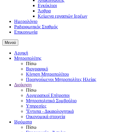
Ανακοινώσεις
Εγκύκλιοι
Άρθρα
Κείμενα εργασιών Ιερέων
Ημερολόγιο
Ραδιοφωνικός Σταθμός
Επικοινωνία
Μενού
Αρχική
Μητροπολίτης
Πίσω
Βιογραφικό
Κίνηση Μητροπολίτου
Προηγούμενοι Μητροπολίτες Ηλείας
Διοίκηση
Πίσω
Αρχιερατκοί Επίτροποι
Μητροπολιτικό Συμβούλιο
Υπηρεσίες
'Έντυπα - Δικαιολογητικά
Οικονομικά στοιχεία
Ιδρύματα
Πίσω