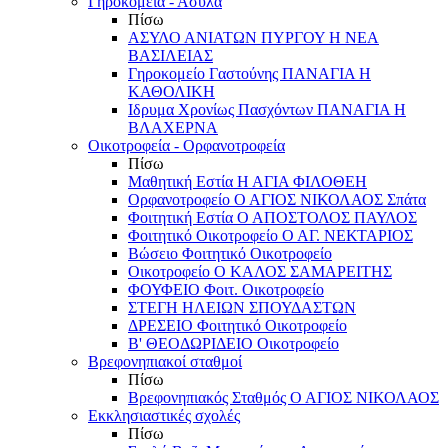
Γηροκομεία - Άσυλα
Πίσω
ΑΣΥΛΟ ΑΝΙΑΤΩΝ ΠΥΡΓΟΥ Η ΝΕΑ
ΒΑΣΙΛΕΙΑΣ
Γηροκομείο Γαστούνης ΠΑΝΑΓΙΑ Η
ΚΑΘΟΛΙΚΗ
Ιδρυμα Χρονίως Πασχόντων ΠΑΝΑΓΙΑ Η
ΒΛΑΧΕΡΝΑ
Οικοτροφεία - Ορφανοτροφεία
Πίσω
Μαθητική Εστία Η ΑΓΙΑ ΦΙΛΟΘΕΗ
Ορφανοτροφείο Ο ΑΓΙΟΣ ΝΙΚΟΛΑΟΣ Σπάτα
Φοιτητική Εστία Ο ΑΠΟΣΤΟΛΟΣ ΠΑΥΛΟΣ
Φοιτητικό Οικοτροφείο Ο ΑΓ. ΝΕΚΤΑΡΙΟΣ
Βώσειο Φοιτητικό Οικοτροφείο
Οικοτροφείο Ο ΚΑΛΟΣ ΣΑΜΑΡΕΙΤΗΣ
ΦΟΥΦΕΙΟ Φοιτ. Οικοτροφείο
ΣΤΕΓΗ ΗΛΕΙΩΝ ΣΠΟΥΔΑΣΤΩΝ
ΔΡΕΣΕΙΟ Φοιτητικό Οικοτροφείο
Β' ΘΕΟΔΩΡΙΔΕΙΟ Οικοτροφείο
Βρεφονηπιακοί σταθμοί
Πίσω
Βρεφονηπιακός Σταθμός Ο ΑΓΙΟΣ ΝΙΚΟΛΑΟΣ
Εκκλησιαστικές σχολές
Πίσω