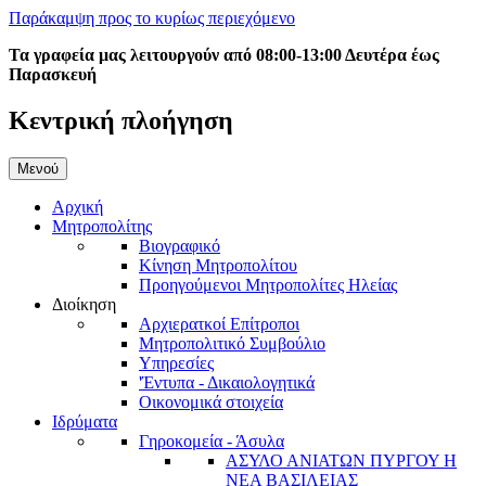
Παράκαμψη προς το κυρίως περιεχόμενο
Τα γραφεία μας λειτουργούν από 08:00-13:00 Δευτέρα έως
Παρασκευή
Κεντρική πλοήγηση
Μενού
Αρχική
Μητροπολίτης
Βιογραφικό
Κίνηση Μητροπολίτου
Προηγούμενοι Μητροπολίτες Ηλείας
Διοίκηση
Αρχιερατκοί Επίτροποι
Μητροπολιτικό Συμβούλιο
Υπηρεσίες
'Έντυπα - Δικαιολογητικά
Οικονομικά στοιχεία
Ιδρύματα
Γηροκομεία - Άσυλα
ΑΣΥΛΟ ΑΝΙΑΤΩΝ ΠΥΡΓΟΥ Η
ΝΕΑ ΒΑΣΙΛΕΙΑΣ