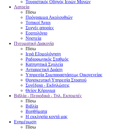
Τουριστικός Οδηγός Ιερών Μονών
Λατρεία
Πίσω
Πρόγραμμα Ακολουθιών
Τοπικοί Άγιοι
Συχνές απορίες
Εορτολόγιο
Νηστεία
Πνευματική Διακονία
Πίσω
Ιερά Εξομολόγηση
Ραδιοφωνικός Σταθμός
Κατηχητικά Σχολεία
Αντιαιρετική Δράση
Υπηρεσία Συμπαραστάσεως Οικογενείας
Θρησκευτική Υπηρεσία Στρατού
Συνέδρια - Εκδηλώσεις
Θείον Κήρυγμα
Βιβλία - Περιοδικά - Τηλ. Εκπομπές
Πίσω
Βιβλία
Βοηθήματα
Η εκκλησία κοντά μας
Ενημέρωση
Πίσω