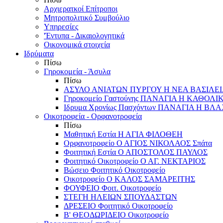
Αρχιερατκοί Επίτροποι
Μητροπολιτικό Συμβούλιο
Υπηρεσίες
'Έντυπα - Δικαιολογητικά
Οικονομικά στοιχεία
Ιδρύματα
Πίσω
Γηροκομεία - Άσυλα
Πίσω
ΑΣΥΛΟ ΑΝΙΑΤΩΝ ΠΥΡΓΟΥ Η ΝΕΑ ΒΑΣΙΛΕ
Γηροκομείο Γαστούνης ΠΑΝΑΓΙΑ Η ΚΑΘΟΛΙ
Ιδρυμα Χρονίως Πασχόντων ΠΑΝΑΓΙΑ Η Β
Οικοτροφεία - Ορφανοτροφεία
Πίσω
Μαθητική Εστία Η ΑΓΙΑ ΦΙΛΟΘΕΗ
Ορφανοτροφείο Ο ΑΓΙΟΣ ΝΙΚΟΛΑΟΣ Σπάτα
Φοιτητική Εστία Ο ΑΠΟΣΤΟΛΟΣ ΠΑΥΛΟΣ
Φοιτητικό Οικοτροφείο Ο ΑΓ. ΝΕΚΤΑΡΙΟΣ
Βώσειο Φοιτητικό Οικοτροφείο
Οικοτροφείο Ο ΚΑΛΟΣ ΣΑΜΑΡΕΙΤΗΣ
ΦΟΥΦΕΙΟ Φοιτ. Οικοτροφείο
ΣΤΕΓΗ ΗΛΕΙΩΝ ΣΠΟΥΔΑΣΤΩΝ
ΔΡΕΣΕΙΟ Φοιτητικό Οικοτροφείο
Β' ΘΕΟΔΩΡΙΔΕΙΟ Οικοτροφείο