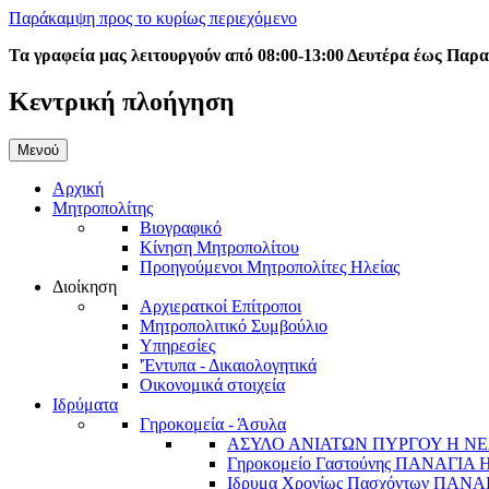
Παράκαμψη προς το κυρίως περιεχόμενο
Τα γραφεία μας λειτουργούν από 08:00-13:00 Δευτέρα έως Παρ
Κεντρική πλοήγηση
Μενού
Αρχική
Μητροπολίτης
Βιογραφικό
Κίνηση Μητροπολίτου
Προηγούμενοι Μητροπολίτες Ηλείας
Διοίκηση
Αρχιερατκοί Επίτροποι
Μητροπολιτικό Συμβούλιο
Υπηρεσίες
'Έντυπα - Δικαιολογητικά
Οικονομικά στοιχεία
Ιδρύματα
Γηροκομεία - Άσυλα
ΑΣΥΛΟ ΑΝΙΑΤΩΝ ΠΥΡΓΟΥ Η ΝΕ
Γηροκομείο Γαστούνης ΠΑΝΑΓΙΑ
Ιδρυμα Χρονίως Πασχόντων ΠΑ