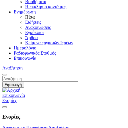
Βοηθήματα
Η εκκλησία κοντά μας
Ενημέρωση
Πίσω
Ειδήσεις
Ανακοινώσεις
Εγκύκλιοι
Άρθρα
Κείμενα εργασιών Ιερέων
Ημερολόγιο
Ραδιοφωνικός Σταθμός
Επικοινωνία
Αναζήτηση
Επικοινωνία
Ενορίες
Ενορίες
Αρχιερατική Περιφέρεια Αμαλιάδος