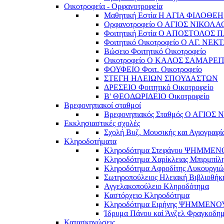
Οικοτροφεία - Ορφανοτροφεία
Μαθητική Εστία Η ΑΓΙΑ ΦΙΛΟΘΕΗ
Ορφανοτροφείο Ο ΑΓΙΟΣ ΝΙΚΟΛΑ
Φοιτητική Εστία Ο ΑΠΟΣΤΟΛΟΣ 
Φοιτητικό Οικοτροφείο Ο ΑΓ. ΝΕΚ
Βώσειο Φοιτητικό Οικοτροφείο
Οικοτροφείο Ο ΚΑΛΟΣ ΣΑΜΑΡΕΙ
ΦΟΥΦΕΙΟ Φοιτ. Οικοτροφείο
ΣΤΕΓΗ ΗΛΕΙΩΝ ΣΠΟΥΔΑΣΤΩΝ
ΔΡΕΣΕΙΟ Φοιτητικό Οικοτροφείο
Β' ΘΕΟΔΩΡΙΔΕΙΟ Οικοτροφείο
Βρεφονηπιακοί σταθμοί
Βρεφονηπιακός Σταθμός Ο ΑΓΙΟΣ
Εκκλησιαστικές σχολές
Σχολή Βυζ. Μουσικής και Αγιογραφί
Κληροδοτήματα
Κληροδότημα Στεφάνου ΨΗΜΜΕ
Κληροδότημα Χαρίκλειας Μπιρμπίλ
Κληροδότημα Αφροδίτης Λυκουργιώ
Σωτηροπούλειος Ηλειακή Βιβλιοθήκ
Αγγελακοπούλειο Κληροδότημα
Καστόρχειο Κληροδότημα
Κληροδότημα Ειρήνης ΨΗΜΜΕΝΟ
Ίδρυμα Πάνου καί Άνζελ Φραγκοδη
Κατασκηνώσεις