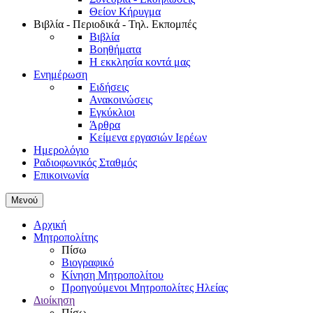
Θείον Κήρυγμα
Βιβλία - Περιοδικά - Τηλ. Εκπομπές
Βιβλία
Βοηθήματα
Η εκκλησία κοντά μας
Ενημέρωση
Ειδήσεις
Ανακοινώσεις
Εγκύκλιοι
Άρθρα
Κείμενα εργασιών Ιερέων
Ημερολόγιο
Ραδιοφωνικός Σταθμός
Επικοινωνία
Μενού
Αρχική
Μητροπολίτης
Πίσω
Βιογραφικό
Κίνηση Μητροπολίτου
Προηγούμενοι Μητροπολίτες Ηλείας
Διοίκηση
Πίσω