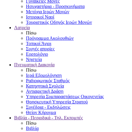
Γυναικείες Μονές
Ησυχαστήρια - Προσκυνήματα
Μετόχια Ιερών Μονών
Ιστορικοί Ναοί
Τουριστικός Οδηγός Ιερών Μονών
Λατρεία
Πίσω
Πρόγραμμα Ακολουθιών
Τοπικοί Άγιοι
Συχνές απορίες
Εορτολόγιο
Νηστεία
Πνευματική Διακονία
Πίσω
Ιερά Εξομολόγηση
Ραδιοφωνικός Σταθμός
Κατηχητικά Σχολεία
Αντιαιρετική Δράση
Υπηρεσία Συμπαραστάσεως Οικογενείας
Θρησκευτική Υπηρεσία Στρατού
Συνέδρια - Εκδηλώσεις
Θείον Κήρυγμα
Βιβλία - Περιοδικά - Τηλ. Εκπομπές
Πίσω
Βιβλία