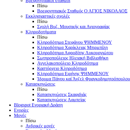
Βρεφονηπιακοί σταθμοί
Πίσω
Βρεφονηπιακός Σταθμός Ο ΑΓΙΟΣ ΝΙΚΟΛΑΟΣ
Εκκλησιαστικές σχολές
Πίσω
Σχολή Βυζ. Μουσικής και Αγιογραφίας
Κληροδοτήματα
Πίσω
Κληροδότημα Στεφάνου ΨΗΜΜΕΝΟΥ
Κληροδότημα Χαρίκλειας Μπιρμπίλη
Κληροδότημα Αφροδίτης Λυκουργιώτου
Σωτηροπούλειος Ηλειακή Βιβλιοθήκη
Αγγελακοπούλειο Κληροδότημα
Καστόρχειο Κληροδότημα
Κληροδότημα Ειρήνης ΨΗΜΜΕΝΟΥ
Ίδρυμα Πάνου καί Άνζελ Φραγκοδημητρόπουλου
Κατασκηνώσεις
Πίσω
Κατασκηνώσεις Σκαφιδιάς
Κατασκηνώσεις Λαμπείας
Blogspot Ενοριακή Δράση
Ενορίες
Μονές
Πίσω
Ανδρικές μονές