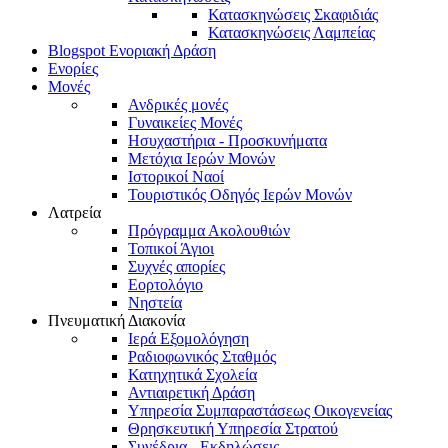
Κατασκηνώσεις Σκαφιδιάς
Κατασκηνώσεις Λαμπείας
Blogspot Ενοριακή Δράση
Ενορίες
Μονές
Ανδρικές μονές
Γυναικείες Μονές
Ησυχαστήρια - Προσκυνήματα
Μετόχια Ιερών Μονών
Ιστορικοί Ναοί
Τουριστικός Οδηγός Ιερών Μονών
Λατρεία
Πρόγραμμα Ακολουθιών
Τοπικοί Άγιοι
Συχνές απορίες
Εορτολόγιο
Νηστεία
Πνευματική Διακονία
Ιερά Εξομολόγηση
Ραδιοφωνικός Σταθμός
Κατηχητικά Σχολεία
Αντιαιρετική Δράση
Υπηρεσία Συμπαραστάσεως Οικογενείας
Θρησκευτική Υπηρεσία Στρατού
Συνέδρια - Εκδηλώσεις