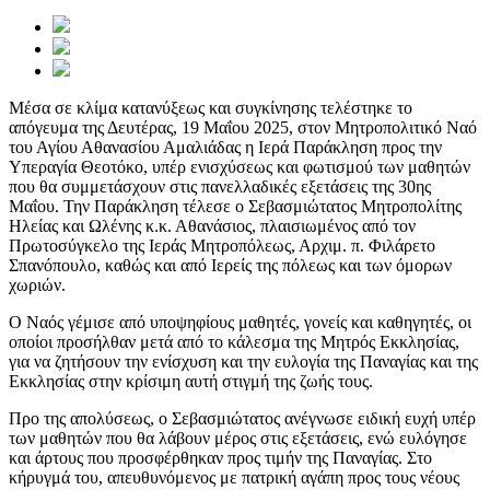
Μέσα σε κλίμα κατανύξεως και συγκίνησης τελέστηκε το
απόγευμα της Δευτέρας, 19 Μαΐου 2025, στον Μητροπολιτικό Ναό
του Αγίου Αθανασίου Αμαλιάδας η Ιερά Παράκληση προς την
Υπεραγία Θεοτόκο, υπέρ ενισχύσεως και φωτισμού των μαθητών
που θα συμμετάσχουν στις πανελλαδικές εξετάσεις της 30ης
Μαΐου. Την Παράκληση τέλεσε ο Σεβασμιώτατος Μητροπολίτης
Ηλείας και Ωλένης κ.κ. Αθανάσιος, πλαισιωμένος από τον
Πρωτοσύγκελο της Ιεράς Μητροπόλεως, Αρχιμ. π. Φιλάρετο
Σπανόπουλο, καθώς και από Ιερείς της πόλεως και των όμορων
χωριών.
Ο Ναός γέμισε από υποψηφίους μαθητές, γονείς και καθηγητές, οι
οποίοι προσήλθαν μετά από το κάλεσμα της Μητρός Εκκλησίας,
για να ζητήσουν την ενίσχυση και την ευλογία της Παναγίας και της
Εκκλησίας στην κρίσιμη αυτή στιγμή της ζωής τους.
Προ της απολύσεως, ο Σεβασμιώτατος ανέγνωσε ειδική ευχή υπέρ
των μαθητών που θα λάβουν μέρος στις εξετάσεις, ενώ ευλόγησε
και άρτους που προσφέρθηκαν προς τιμήν της Παναγίας. Στο
κήρυγμά του, απευθυνόμενος με πατρική αγάπη προς τους νέους