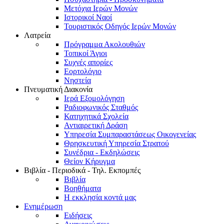
Μετόχια Ιερών Μονών
Ιστορικοί Ναοί
Τουριστικός Οδηγός Ιερών Μονών
Λατρεία
Πρόγραμμα Ακολουθιών
Τοπικοί Άγιοι
Συχνές απορίες
Εορτολόγιο
Νηστεία
Πνευματική Διακονία
Ιερά Εξομολόγηση
Ραδιοφωνικός Σταθμός
Κατηχητικά Σχολεία
Αντιαιρετική Δράση
Υπηρεσία Συμπαραστάσεως Οικογενείας
Θρησκευτική Υπηρεσία Στρατού
Συνέδρια - Εκδηλώσεις
Θείον Κήρυγμα
Βιβλία - Περιοδικά - Τηλ. Εκπομπές
Βιβλία
Βοηθήματα
Η εκκλησία κοντά μας
Ενημέρωση
Ειδήσεις