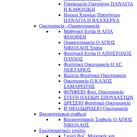
Γηροκομείο Γαστούνης ΠΑΝΑΓΙΑ
Η ΚΑΘΟΛΙΚΗ
Ιδρυμα Χρονίως Πασχόντων
ΠΑΝΑΓΙΑ Η ΒΛΑΧΕΡΝΑ
Οικοτροφεία - Ορφανοτροφεία
Μαθητική Εστία Η ΑΓΙΑ
ΦΙΛΟΘΕΗ
Ορφανοτροφείο Ο ΑΓΙΟΣ
ΝΙΚΟΛΑΟΣ Σπάτα
Φοιτητική Εστία Ο ΑΠΟΣΤΟΛΟΣ
ΠΑΥΛΟΣ
Φοιτητικό Οικοτροφείο Ο ΑΓ.
ΝΕΚΤΑΡΙΟΣ
Βώσειο Φοιτητικό Οικοτροφείο
Οικοτροφείο Ο ΚΑΛΟΣ
ΣΑΜΑΡΕΙΤΗΣ
ΦΟΥΦΕΙΟ Φοιτ. Οικοτροφείο
ΣΤΕΓΗ ΗΛΕΙΩΝ ΣΠΟΥΔΑΣΤΩΝ
ΔΡΕΣΕΙΟ Φοιτητικό Οικοτροφείο
Β' ΘΕΟΔΩΡΙΔΕΙΟ Οικοτροφείο
Βρεφονηπιακοί σταθμοί
Βρεφονηπιακός Σταθμός Ο ΑΓΙΟΣ
ΝΙΚΟΛΑΟΣ
Εκκλησιαστικές σχολές
Σχολή Βυζ. Μουσικής και