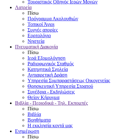
Τουριστικός Οδηγός Ιερών Μονών
Λατρεία
Πίσω
Πρόγραμμα Ακολουθιών
Τοπικοί Άγιοι
Συχνές απορίες
Εορτολόγιο
Νηστεία
Πνευματική Διακονία
Πίσω
Ιερά Εξομολόγηση
Ραδιοφωνικός Σταθμός
Κατηχητικά Σχολεία
Αντιαιρετική Δράση
Υπηρεσία Συμπαραστάσεως Οικογενείας
Θρησκευτική Υπηρεσία Στρατού
Συνέδρια - Εκδηλώσεις
Θείον Κήρυγμα
Βιβλία - Περιοδικά - Τηλ. Εκπομπές
Πίσω
Βιβλία
Βοηθήματα
Η εκκλησία κοντά μας
Ενημέρωση
Πίσω