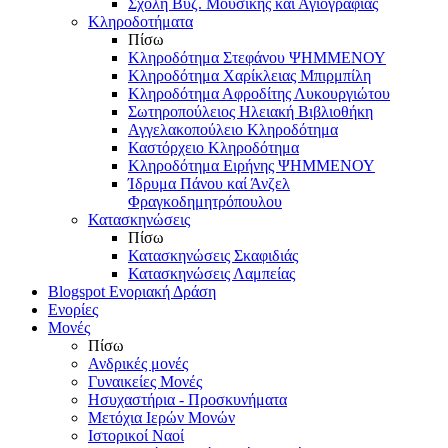
Σχολή Βυζ. Μουσικής και Αγιογραφίας
Κληροδοτήματα
Πίσω
Κληροδότημα Στεφάνου ΨΗΜΜΕΝΟΥ
Κληροδότημα Χαρίκλειας Μπιρμπίλη
Κληροδότημα Αφροδίτης Λυκουργιώτου
Σωτηροπούλειος Ηλειακή Βιβλιοθήκη
Αγγελακοπούλειο Κληροδότημα
Καστόρχειο Κληροδότημα
Κληροδότημα Ειρήνης ΨΗΜΜΕΝΟΥ
Ίδρυμα Πάνου καί Άνζελ
Φραγκοδημητρόπουλου
Κατασκηνώσεις
Πίσω
Κατασκηνώσεις Σκαφιδιάς
Κατασκηνώσεις Λαμπείας
Blogspot Ενοριακή Δράση
Ενορίες
Μονές
Πίσω
Ανδρικές μονές
Γυναικείες Μονές
Ησυχαστήρια - Προσκυνήματα
Μετόχια Ιερών Μονών
Ιστορικοί Ναοί