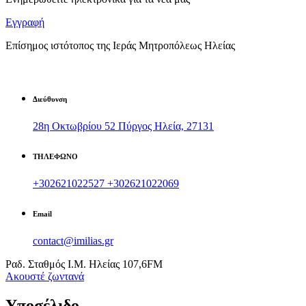
Εγγραφή
Επίσημος ιστότοπος της Ιεράς Μητροπόλεως Ηλείας
Διεύθυνση
28η Οκτωβρίου 52 Πύργος Ηλεία, 27131
ΤΗΛΕΦΩΝΟ
+302621022527
+302621022069
Email
contact@imilias.gr
Ραδ. Σταθμός Ι.Μ. Ηλείας 107,6FM
Aκουστέ ζωντανά
Υποσέλιδο