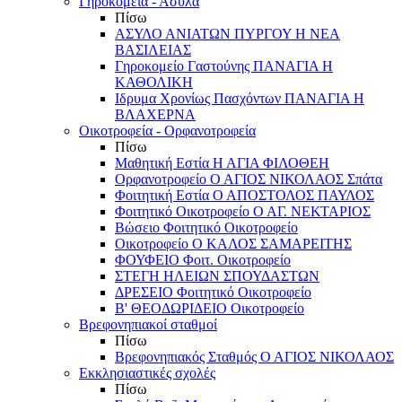
Γηροκομεία - Άσυλα
Πίσω
ΑΣΥΛΟ ΑΝΙΑΤΩΝ ΠΥΡΓΟΥ Η ΝΕΑ
ΒΑΣΙΛΕΙΑΣ
Γηροκομείο Γαστούνης ΠΑΝΑΓΙΑ Η
ΚΑΘΟΛΙΚΗ
Ιδρυμα Χρονίως Πασχόντων ΠΑΝΑΓΙΑ Η
ΒΛΑΧΕΡΝΑ
Οικοτροφεία - Ορφανοτροφεία
Πίσω
Μαθητική Εστία Η ΑΓΙΑ ΦΙΛΟΘΕΗ
Ορφανοτροφείο Ο ΑΓΙΟΣ ΝΙΚΟΛΑΟΣ Σπάτα
Φοιτητική Εστία Ο ΑΠΟΣΤΟΛΟΣ ΠΑΥΛΟΣ
Φοιτητικό Οικοτροφείο Ο ΑΓ. ΝΕΚΤΑΡΙΟΣ
Βώσειο Φοιτητικό Οικοτροφείο
Οικοτροφείο Ο ΚΑΛΟΣ ΣΑΜΑΡΕΙΤΗΣ
ΦΟΥΦΕΙΟ Φοιτ. Οικοτροφείο
ΣΤΕΓΗ ΗΛΕΙΩΝ ΣΠΟΥΔΑΣΤΩΝ
ΔΡΕΣΕΙΟ Φοιτητικό Οικοτροφείο
Β' ΘΕΟΔΩΡΙΔΕΙΟ Οικοτροφείο
Βρεφονηπιακοί σταθμοί
Πίσω
Βρεφονηπιακός Σταθμός Ο ΑΓΙΟΣ ΝΙΚΟΛΑΟΣ
Εκκλησιαστικές σχολές
Πίσω