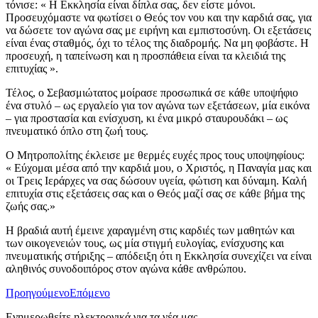
τόνισε: « Η Εκκλησία είναι δίπλα σας, δεν είστε μόνοι.
Προσευχόμαστε να φωτίσει ο Θεός τον νου και την καρδιά σας, για
να δώσετε τον αγώνα σας με ειρήνη και εμπιστοσύνη. Οι εξετάσεις
είναι ένας σταθμός, όχι το τέλος της διαδρομής. Να μη φοβάστε. Η
προσευχή, η ταπείνωση και η προσπάθεια είναι τα κλειδιά της
επιτυχίας ».
Τέλος, ο Σεβασμιώτατος μοίρασε προσωπικά σε κάθε υποψήφιο
ένα στυλό – ως εργαλείο για τον αγώνα των εξετάσεων, μία εικόνα
– για προστασία και ενίσχυση, κι ένα μικρό σταυρουδάκι – ως
πνευματικό όπλο στη ζωή τους.
Ο Μητροπολίτης έκλεισε με θερμές ευχές προς τους υποψηφίους:
« Εύχομαι μέσα από την καρδιά μου, ο Χριστός, η Παναγία μας και
οι Τρεις Ιεράρχες να σας δώσουν υγεία, φώτιση και δύναμη. Καλή
επιτυχία στις εξετάσεις σας και ο Θεός μαζί σας σε κάθε βήμα της
ζωής σας.»
Η βραδιά αυτή έμεινε χαραγμένη στις καρδιές των μαθητών και
των οικογενειών τους, ως μία στιγμή ευλογίας, ενίσχυσης και
πνευματικής στήριξης – απόδειξη ότι η Εκκλησία συνεχίζει να είναι
αληθινός συνοδοιπόρος στον αγώνα κάθε ανθρώπου.
Προηγούμενο
Επόμενο
Ενημερωθείτε ηλεκτρονικά για τα νέα μας