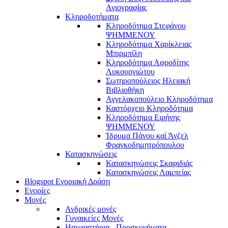
Αγιογραφίας
Κληροδοτήματα
Κληροδότημα Στεφάνου
ΨΗΜΜΕΝΟΥ
Κληροδότημα Χαρίκλειας
Μπιρμπίλη
Κληροδότημα Αφροδίτης
Λυκουργιώτου
Σωτηροπούλειος Ηλειακή
Βιβλιοθήκη
Αγγελακοπούλειο Κληροδότημα
Καστόρχειο Κληροδότημα
Κληροδότημα Ειρήνης
ΨΗΜΜΕΝΟΥ
Ίδρυμα Πάνου καί Άνζελ
Φραγκοδημητρόπουλου
Κατασκηνώσεις
Κατασκηνώσεις Σκαφιδιάς
Κατασκηνώσεις Λαμπείας
Blogspot Ενοριακή Δράση
Ενορίες
Μονές
Ανδρικές μονές
Γυναικείες Μονές
Ησυχαστήρια - Προσκυνήματα