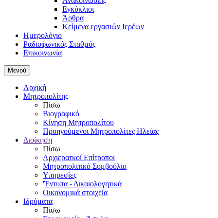
Ανακοινώσεις
Εγκύκλιοι
Άρθρα
Κείμενα εργασιών Ιερέων
Ημερολόγιο
Ραδιοφωνικός Σταθμός
Επικοινωνία
Μενού
Αρχική
Μητροπολίτης
Πίσω
Βιογραφικό
Κίνηση Μητροπολίτου
Προηγούμενοι Μητροπολίτες Ηλείας
Διοίκηση
Πίσω
Αρχιερατκοί Επίτροποι
Μητροπολιτικό Συμβούλιο
Υπηρεσίες
'Έντυπα - Δικαιολογητικά
Οικονομικά στοιχεία
Ιδρύματα
Πίσω