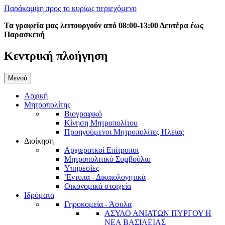
Παράκαμψη προς το κυρίως περιεχόμενο
Τα γραφεία μας λειτουργούν από 08:00-13:00 Δευτέρα έως
Παρασκευή
Κεντρική πλοήγηση
Μενού
Αρχική
Μητροπολίτης
Βιογραφικό
Κίνηση Μητροπολίτου
Προηγούμενοι Μητροπολίτες Ηλείας
Διοίκηση
Αρχιερατκοί Επίτροποι
Μητροπολιτικό Συμβούλιο
Υπηρεσίες
'Έντυπα - Δικαιολογητικά
Οικονομικά στοιχεία
Ιδρύματα
Γηροκομεία - Άσυλα
ΑΣΥΛΟ ΑΝΙΑΤΩΝ ΠΥΡΓΟΥ Η
ΝΕΑ ΒΑΣΙΛΕΙΑΣ