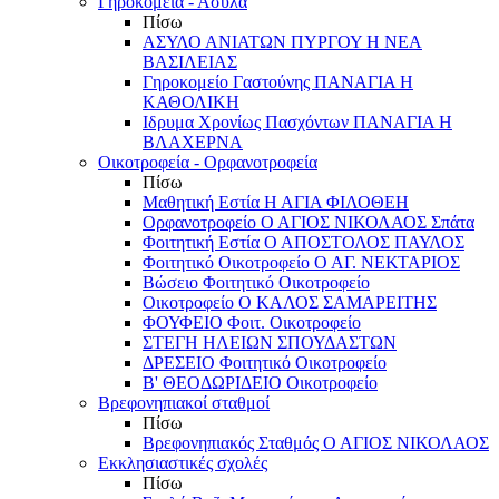
Γηροκομεία - Άσυλα
Πίσω
ΑΣΥΛΟ ΑΝΙΑΤΩΝ ΠΥΡΓΟΥ Η ΝΕΑ
ΒΑΣΙΛΕΙΑΣ
Γηροκομείο Γαστούνης ΠΑΝΑΓΙΑ Η
ΚΑΘΟΛΙΚΗ
Ιδρυμα Χρονίως Πασχόντων ΠΑΝΑΓΙΑ Η
ΒΛΑΧΕΡΝΑ
Οικοτροφεία - Ορφανοτροφεία
Πίσω
Μαθητική Εστία Η ΑΓΙΑ ΦΙΛΟΘΕΗ
Ορφανοτροφείο Ο ΑΓΙΟΣ ΝΙΚΟΛΑΟΣ Σπάτα
Φοιτητική Εστία Ο ΑΠΟΣΤΟΛΟΣ ΠΑΥΛΟΣ
Φοιτητικό Οικοτροφείο Ο ΑΓ. ΝΕΚΤΑΡΙΟΣ
Βώσειο Φοιτητικό Οικοτροφείο
Οικοτροφείο Ο ΚΑΛΟΣ ΣΑΜΑΡΕΙΤΗΣ
ΦΟΥΦΕΙΟ Φοιτ. Οικοτροφείο
ΣΤΕΓΗ ΗΛΕΙΩΝ ΣΠΟΥΔΑΣΤΩΝ
ΔΡΕΣΕΙΟ Φοιτητικό Οικοτροφείο
Β' ΘΕΟΔΩΡΙΔΕΙΟ Οικοτροφείο
Βρεφονηπιακοί σταθμοί
Πίσω
Βρεφονηπιακός Σταθμός Ο ΑΓΙΟΣ ΝΙΚΟΛΑΟΣ
Εκκλησιαστικές σχολές
Πίσω