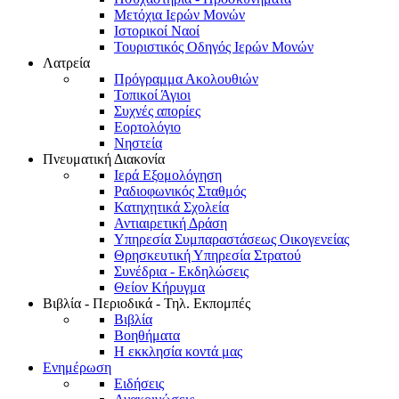
Μετόχια Ιερών Μονών
Ιστορικοί Ναοί
Τουριστικός Οδηγός Ιερών Μονών
Λατρεία
Πρόγραμμα Ακολουθιών
Τοπικοί Άγιοι
Συχνές απορίες
Εορτολόγιο
Νηστεία
Πνευματική Διακονία
Ιερά Εξομολόγηση
Ραδιοφωνικός Σταθμός
Κατηχητικά Σχολεία
Αντιαιρετική Δράση
Υπηρεσία Συμπαραστάσεως Οικογενείας
Θρησκευτική Υπηρεσία Στρατού
Συνέδρια - Εκδηλώσεις
Θείον Κήρυγμα
Βιβλία - Περιοδικά - Τηλ. Εκπομπές
Βιβλία
Βοηθήματα
Η εκκλησία κοντά μας
Ενημέρωση
Ειδήσεις