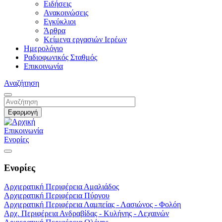
Ειδήσεις
Ανακοινώσεις
Εγκύκλιοι
Άρθρα
Κείμενα εργασιών Ιερέων
Ημερολόγιο
Ραδιοφωνικός Σταθμός
Επικοινωνία
Αναζήτηση
Επικοινωνία
Ενορίες
Ενορίες
Αρχιερατική Περιφέρεια Αμαλιάδος
Αρχιερατική Περιφέρεια Πύργου
Αρχιερατική Περιφέρεια Λαμπείας - Λασιώνος - Φολόη
Αρχ. Περιφέρεια Ανδραβίδας - Κυλήνης - Λεχαινών