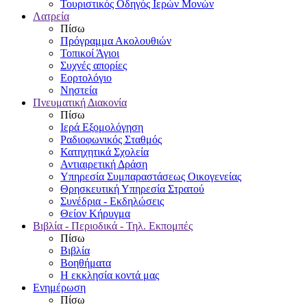
Τουριστικός Οδηγός Ιερών Μονών
Λατρεία
Πίσω
Πρόγραμμα Ακολουθιών
Τοπικοί Άγιοι
Συχνές απορίες
Εορτολόγιο
Νηστεία
Πνευματική Διακονία
Πίσω
Ιερά Εξομολόγηση
Ραδιοφωνικός Σταθμός
Κατηχητικά Σχολεία
Αντιαιρετική Δράση
Υπηρεσία Συμπαραστάσεως Οικογενείας
Θρησκευτική Υπηρεσία Στρατού
Συνέδρια - Εκδηλώσεις
Θείον Κήρυγμα
Βιβλία - Περιοδικά - Τηλ. Εκπομπές
Πίσω
Βιβλία
Βοηθήματα
Η εκκλησία κοντά μας
Ενημέρωση
Πίσω