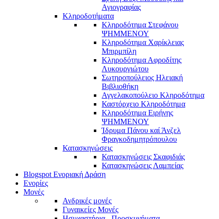
Αγιογραφίας
Κληροδοτήματα
Κληροδότημα Στεφάνου
ΨΗΜΜΕΝΟΥ
Κληροδότημα Χαρίκλειας
Μπιρμπίλη
Κληροδότημα Αφροδίτης
Λυκουργιώτου
Σωτηροπούλειος Ηλειακή
Βιβλιοθήκη
Αγγελακοπούλειο Κληροδότημα
Καστόρχειο Κληροδότημα
Κληροδότημα Ειρήνης
ΨΗΜΜΕΝΟΥ
Ίδρυμα Πάνου καί Άνζελ
Φραγκοδημητρόπουλου
Κατασκηνώσεις
Κατασκηνώσεις Σκαφιδιάς
Κατασκηνώσεις Λαμπείας
Blogspot Ενοριακή Δράση
Ενορίες
Μονές
Ανδρικές μονές
Γυναικείες Μονές
Ησυχαστήρια - Προσκυνήματα