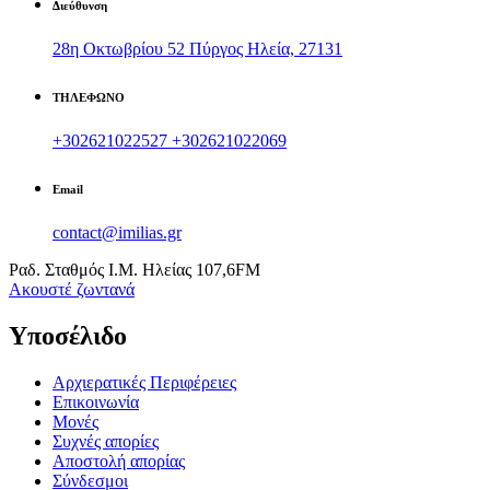
Διεύθυνση
28η Οκτωβρίου 52 Πύργος Ηλεία, 27131
ΤΗΛΕΦΩΝΟ
+302621022527
+302621022069
Email
contact@imilias.gr
Ραδ. Σταθμός Ι.Μ. Ηλείας 107,6FM
Aκουστέ ζωντανά
Υποσέλιδο
Αρχιερατικές Περιφέρειες
Επικοινωνία
Μονές
Συχνές απορίες
Αποστολή απορίας
Σύνδεσμοι