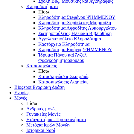
Σχολή Βυζ. Μουσικής και Αγιογραφίας
Κληροδοτήματα
Πίσω
Κληροδότημα Στεφάνου ΨΗΜΜΕΝΟΥ
Κληροδότημα Χαρίκλειας Μπιρμπίλη
Κληροδότημα Αφροδίτης Λυκουργιώτου
Σωτηροπούλειος Ηλειακή Βιβλιοθήκη
Αγγελακοπούλειο Κληροδότημα
Καστόρχειο Κληροδότημα
Κληροδότημα Ειρήνης ΨΗΜΜΕΝΟΥ
Ίδρυμα Πάνου καί Άνζελ
Φραγκοδημητρόπουλου
Κατασκηνώσεις
Πίσω
Κατασκηνώσεις Σκαφιδιάς
Κατασκηνώσεις Λαμπείας
Blogspot Ενοριακή Δράση
Ενορίες
Μονές
Πίσω
Ανδρικές μονές
Γυναικείες Μονές
Ησυχαστήρια - Προσκυνήματα
Μετόχια Ιερών Μονών
Ιστορικοί Ναοί