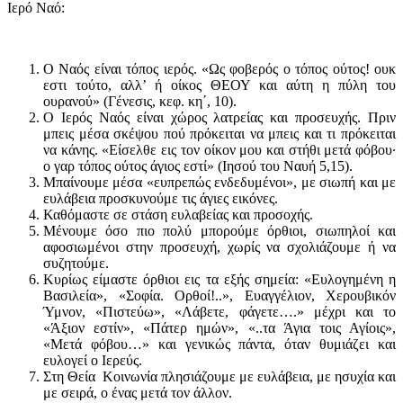
Ιερό Ναό:
Ο Ναός είναι τόπος ιερός. «Ως φοβερός ο τόπος ούτος! ουκ
εστι τούτο, αλλ’ ή οίκος ΘΕΟΥ και αύτη η πύλη του
ουρανού» (Γένεσις, κεφ. κη΄, 10).
Ο Ιερός Ναός είναι χώρος λατρείας και προσευχής. Πριν
μπεις μέσα σκέψου πού πρόκειται να μπεις και τι πρόκειται
να κάνης. «Είσελθε εις τον οίκον μου και στήθι μετά φόβου∙
ο γαρ τόπος ούτος άγιος εστί» (Ιησού του Ναυή 5,15).
Μπαίνουμε μέσα «ευπρεπώς ενδεδυμένοι», με σιωπή και με
ευλάβεια προσκυνούμε τις άγιες εικόνες.
Καθόμαστε σε στάση ευλαβείας και προσοχής.
Μένουμε όσο πιο πολύ μπορούμε όρθιοι, σιωπηλοί και
αφοσιωμένοι στην προσευχή, χωρίς να σχολιάζουμε ή να
συζητούμε.
Κυρίως είμαστε όρθιοι εις τα εξής σημεία: «Ευλογημένη η
Βασιλεία», «Σοφία. Ορθοί!..», Ευαγγέλιον, Χερουβικόν
Ύμνον, «Πιστεύω», «Λάβετε, φάγετε….» μέχρι και το
«Άξιον εστίν», «Πάτερ ημών», «..τα Άγια τοις Αγίοις»,
«Μετά φόβου…» και γενικώς πάντα, όταν θυμιάζει και
ευλογεί ο Ιερεύς.
Στη Θεία Κοινωνία πλησιάζουμε με ευλάβεια, με ησυχία και
με σειρά, ο ένας μετά τον άλλον.