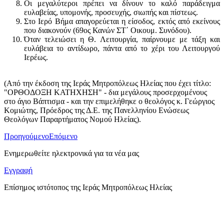
Οι μεγαλύτεροι πρέπει να δίνουν το καλό παράδειγμα
ευλαβείας, υπομονής, προσευχής, σιωπής και πίστεως.
Στο Ιερό Βήμα απαγορεύεται η είσοδος, εκτός από εκείνους
που διακονούν (69ος Κανών ΣΤ΄ Οικουμ. Συνόδου).
Όταν τελειώσει η Θ. Λειτουργία, παίρνουμε με τάξη και
ευλάβεια το αντίδωρο, πάντα από το χέρι του Λειτουργού
Ιερέως.
(Από την έκδοση της Ιεράς Μητροπόλεως Ηλείας που έχει τίτλο:
"ΟΡΘΟΔΟΞΗ ΚΑΤΗΧΗΣΗ" - δια μεγάλους προσερχομένους
στο άγιο Βάπτισμα - και την επιμελήθηκε ο θεολόγος κ. Γεώργιος
Κομιώτης, Πρόεδρος της Δ.Ε. της Πανελληνίου Ενώσεως
Θεολόγων Παραρτήματος Νομού Ηλείας).
Προηγούμενο
Επόμενο
Ενημερωθείτε ηλεκτρονικά για τα νέα μας
Εγγραφή
Επίσημος ιστότοπος της Ιεράς Μητροπόλεως Ηλείας