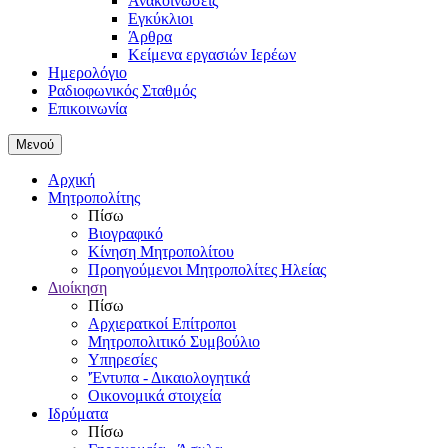
Ανακοινώσεις
Εγκύκλιοι
Άρθρα
Κείμενα εργασιών Ιερέων
Ημερολόγιο
Ραδιοφωνικός Σταθμός
Επικοινωνία
Μενού
Αρχική
Μητροπολίτης
Πίσω
Βιογραφικό
Κίνηση Μητροπολίτου
Προηγούμενοι Μητροπολίτες Ηλείας
Διοίκηση
Πίσω
Αρχιερατκοί Επίτροποι
Μητροπολιτικό Συμβούλιο
Υπηρεσίες
'Έντυπα - Δικαιολογητικά
Οικονομικά στοιχεία
Ιδρύματα
Πίσω