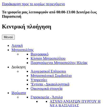
Παράκαμψη προς το κυρίως περιεχόμενο
Τα γραφεία μας λειτουργούν από 08:00-13:00 Δευτέρα έως
Παρασκευή
Κεντρική πλοήγηση
Μενού
Αρχική
Μητροπολίτης
Βιογραφικό
Κίνηση Μητροπολίτου
Προηγούμενοι Μητροπολίτες Ηλείας
Διοίκηση
Αρχιερατκοί Επίτροποι
Μητροπολιτικό Συμβούλιο
Υπηρεσίες
'Έντυπα - Δικαιολογητικά
Οικονομικά στοιχεία
Ιδρύματα
Γηροκομεία - Άσυλα
ΑΣΥΛΟ ΑΝΙΑΤΩΝ ΠΥΡΓΟΥ Η
ΝΕΑ ΒΑΣΙΛΕΙΑΣ