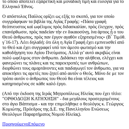
το οποίο αποτελεί εξαιρετική και μοναδική τιμή και ευλογία για το
Ελληνικό Έθνος.
Ο απόστολος Παύλος ορίζει ως εξής το σκοπό, για τον οποίο
συγγράφηκαν τα βιβλία της Αγίας Γραφής: «Πάσα γραφὴ
θεόπνευστος καὶ ωφέλιμος πρὸς διδασκαλίαν, πρὸς έλεγχον, πρὸς
επανόρθωσιν, πρὸς παιδείαν τὴν εν δικαιοσύνῃ, ίνα άρτιος ᾖ ο του
Θεού άνθρωπος, πρὸς παν έργον αγαθὸν εξηρτισμένος» (Β΄ Τιμόθ.
γ΄16-17). Λέει δηλαδή: ότι όλη η Αγία Γραφή έχει εμπνευσθεί από
το Θεό και έχει συγγραφεί υπό τον άμεσο φωτισμό και την
καθοδήγηση του Αγίου Πνεύματος. Αλλά γι’ αυτό ακριβώς είναι
πολύ ωφέλιμος στον άνθρωπο. Διδάσκει την αλήθεια, ελέγχει και
φανερώνει τις πλάνες και τις παρεκτροπές των ανθρώπων,
διορθώνει τους αμαρτάνοντες και παιδαγωγεί τον άνθρωπο, για να
αποκτήσει τις αρετές που ζητεί από αυτόν ο Θεός. Μόνο δε με τον
τρόπο αυτόν ο άνθρωπος του Θεού θα είναι τέλειος και
κατηρτισμένος σε κάθε καλό έργο.
(Από την έκδοση της Ιεράς Μητροπόλεως Ηλείας που έχει τίτλο:
"ΟΡΘΟΔΟΞΗ ΚΑΤΗΧΗΣΗ" - δια μεγάλους προσερχομένους
στο άγιο Βάπτισμα - και την επιμελήθηκε ο θεολόγος κ. Γεώργιος
Κομιώτης, Πρόεδρος της Δ.Ε. της Πανελληνίου Ενώσεως
Θεολόγων Παραρτήματος Νομού Ηλείας).
Προηγούμενο
Επόμενο