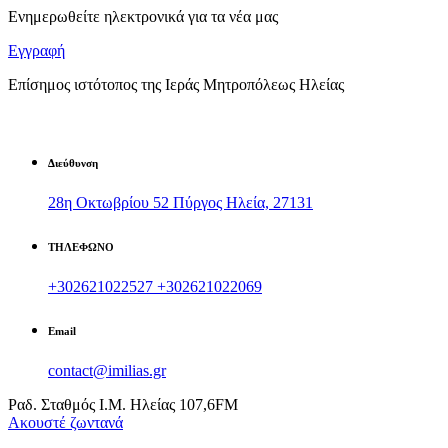
Ενημερωθείτε ηλεκτρονικά για τα νέα μας
Εγγραφή
Επίσημος ιστότοπος της Ιεράς Μητροπόλεως Ηλείας
Διεύθυνση
28η Οκτωβρίου 52 Πύργος Ηλεία, 27131
ΤΗΛΕΦΩΝΟ
+302621022527
+302621022069
Email
contact@imilias.gr
Ραδ. Σταθμός Ι.Μ. Ηλείας 107,6FM
Aκουστέ ζωντανά