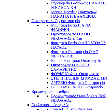
Γηροκομείο Γαστούνης ΠΑΝΑΓΙΑ
Η ΚΑΘΟΛΙΚΗ
Ιδρυμα Χρονίως Πασχόντων
ΠΑΝΑΓΙΑ Η ΒΛΑΧΕΡΝΑ
Οικοτροφεία - Ορφανοτροφεία
Μαθητική Εστία Η ΑΓΙΑ
ΦΙΛΟΘΕΗ
Ορφανοτροφείο Ο ΑΓΙΟΣ
ΝΙΚΟΛΑΟΣ Σπάτα
Φοιτητική Εστία Ο ΑΠΟΣΤΟΛΟΣ
ΠΑΥΛΟΣ
Φοιτητικό Οικοτροφείο Ο ΑΓ.
ΝΕΚΤΑΡΙΟΣ
Βώσειο Φοιτητικό Οικοτροφείο
Οικοτροφείο Ο ΚΑΛΟΣ
ΣΑΜΑΡΕΙΤΗΣ
ΦΟΥΦΕΙΟ Φοιτ. Οικοτροφείο
ΣΤΕΓΗ ΗΛΕΙΩΝ ΣΠΟΥΔΑΣΤΩΝ
ΔΡΕΣΕΙΟ Φοιτητικό Οικοτροφείο
Β' ΘΕΟΔΩΡΙΔΕΙΟ Οικοτροφείο
Βρεφονηπιακοί σταθμοί
Βρεφονηπιακός Σταθμός Ο ΑΓΙΟΣ
ΝΙΚΟΛΑΟΣ
Εκκλησιαστικές σχολές
Σχολή Βυζ. Μουσικής και