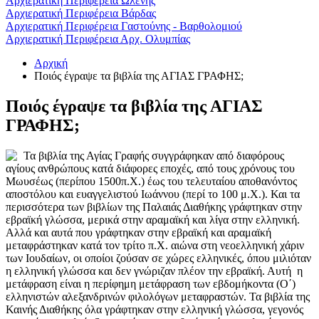
Αρχιερατική Περιφέρεια Ωλένης
Αρχιερατική Περιφέρεια Βάρδας
Αρχιερατική Περιφέρεια Γαστούνης - Βαρθολομιού
Αρχιερατική Περιφέρεια Αρχ. Ολυμπίας
Αρχική
Ποιός έγραψε τα βιβλία της ΑΓΙΑΣ ΓΡΑΦΗΣ;
Ποιός έγραψε τα βιβλία της ΑΓΙΑΣ
ΓΡΑΦΗΣ;
Τα βιβλία της Αγίας Γραφής συγγράφηκαν από διαφόρους
αγίους ανθρώπους κατά διάφορες εποχές, από τους χρόνους του
Μωυσέως (περίπου 1500π.Χ.) έως του τελευταίου αποθανόντος
αποστόλου και ευαγγελιστού Ιωάννου (περί το 100 μ.Χ.). Και τα
περισσότερα των βιβλίων της Παλαιάς Διαθήκης γράφτηκαν στην
εβραϊκή γλώσσα, μερικά στην αραμαϊκή και λίγα στην ελληνική.
Αλλά και αυτά που γράφτηκαν στην εβραϊκή και αραμαϊκή
μεταφράστηκαν κατά τον τρίτο π.Χ. αιώνα στη νεοελληνική χάριν
των Ιουδαίων, οι οποίοι ζούσαν σε χώρες ελληνικές, όπου μιλιόταν
η ελληνική γλώσσα και δεν γνώριζαν πλέον την εβραϊκή. Αυτή η
μετάφραση είναι η περίφημη μετάφραση των εβδομήκοντα (Ο΄)
ελληνιστών αλεξανδρινών φιλολόγων μεταφραστών. Τα βιβλία της
Καινής Διαθήκης όλα γράφτηκαν στην ελληνική γλώσσα, γεγονός