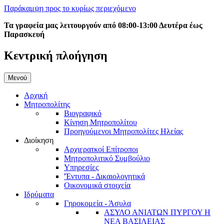
Παράκαμψη προς το κυρίως περιεχόμενο
Τα γραφεία μας λειτουργούν από 08:00-13:00 Δευτέρα έως
Παρασκευή
Κεντρική πλοήγηση
Μενού
Αρχική
Μητροπολίτης
Βιογραφικό
Κίνηση Μητροπολίτου
Προηγούμενοι Μητροπολίτες Ηλείας
Διοίκηση
Αρχιερατκοί Επίτροποι
Μητροπολιτικό Συμβούλιο
Υπηρεσίες
'Έντυπα - Δικαιολογητικά
Οικονομικά στοιχεία
Ιδρύματα
Γηροκομεία - Άσυλα
ΑΣΥΛΟ ΑΝΙΑΤΩΝ ΠΥΡΓΟΥ Η
ΝΕΑ ΒΑΣΙΛΕΙΑΣ