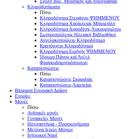
Σχολή Βυζ. Μουσικής και Αγιογραφίας
Κληροδοτήματα
Πίσω
Κληροδότημα Στεφάνου ΨΗΜΜΕΝΟΥ
Κληροδότημα Χαρίκλειας Μπιρμπίλη
Κληροδότημα Αφροδίτης Λυκουργιώτου
Σωτηροπούλειος Ηλειακή Βιβλιοθήκη
Αγγελακοπούλειο Κληροδότημα
Καστόρχειο Κληροδότημα
Κληροδότημα Ειρήνης ΨΗΜΜΕΝΟΥ
Ίδρυμα Πάνου καί Άνζελ
Φραγκοδημητρόπουλου
Κατασκηνώσεις
Πίσω
Κατασκηνώσεις Σκαφιδιάς
Κατασκηνώσεις Λαμπείας
Blogspot Ενοριακή Δράση
Ενορίες
Μονές
Πίσω
Ανδρικές μονές
Γυναικείες Μονές
Ησυχαστήρια - Προσκυνήματα
Μετόχια Ιερών Μονών
Ιστορικοί Ναοί