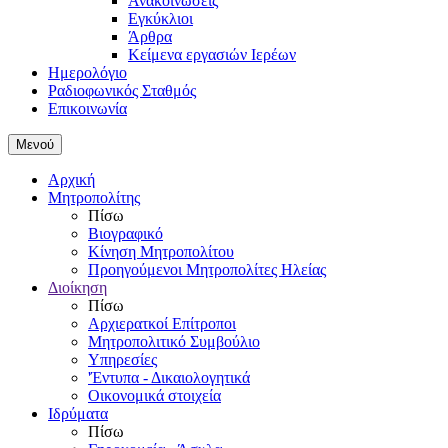
Ανακοινώσεις
Εγκύκλιοι
Άρθρα
Κείμενα εργασιών Ιερέων
Ημερολόγιο
Ραδιοφωνικός Σταθμός
Επικοινωνία
Μενού
Αρχική
Μητροπολίτης
Πίσω
Βιογραφικό
Κίνηση Μητροπολίτου
Προηγούμενοι Μητροπολίτες Ηλείας
Διοίκηση
Πίσω
Αρχιερατκοί Επίτροποι
Μητροπολιτικό Συμβούλιο
Υπηρεσίες
'Έντυπα - Δικαιολογητικά
Οικονομικά στοιχεία
Ιδρύματα
Πίσω