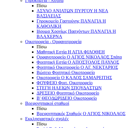
Γηροκομεία - Άσυλα
Πίσω
ΑΣΥΛΟ ΑΝΙΑΤΩΝ ΠΥΡΓΟΥ Η ΝΕΑ
ΒΑΣΙΛΕΙΑΣ
Γηροκομείο Γαστούνης ΠΑΝΑΓΙΑ Η
ΚΑΘΟΛΙΚΗ
Ιδρυμα Χρονίως Πασχόντων ΠΑΝΑΓΙΑ Η
ΒΛΑΧΕΡΝΑ
Οικοτροφεία - Ορφανοτροφεία
Πίσω
Μαθητική Εστία Η ΑΓΙΑ ΦΙΛΟΘΕΗ
Ορφανοτροφείο Ο ΑΓΙΟΣ ΝΙΚΟΛΑΟΣ Σπάτα
Φοιτητική Εστία Ο ΑΠΟΣΤΟΛΟΣ ΠΑΥΛΟΣ
Φοιτητικό Οικοτροφείο Ο ΑΓ. ΝΕΚΤΑΡΙΟΣ
Βώσειο Φοιτητικό Οικοτροφείο
Οικοτροφείο Ο ΚΑΛΟΣ ΣΑΜΑΡΕΙΤΗΣ
ΦΟΥΦΕΙΟ Φοιτ. Οικοτροφείο
ΣΤΕΓΗ ΗΛΕΙΩΝ ΣΠΟΥΔΑΣΤΩΝ
ΔΡΕΣΕΙΟ Φοιτητικό Οικοτροφείο
Β' ΘΕΟΔΩΡΙΔΕΙΟ Οικοτροφείο
Βρεφονηπιακοί σταθμοί
Πίσω
Βρεφονηπιακός Σταθμός Ο ΑΓΙΟΣ ΝΙΚΟΛΑΟΣ
Εκκλησιαστικές σχολές
Πίσω