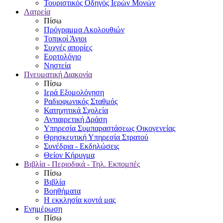
Τουριστικός Οδηγός Ιερών Μονών
Λατρεία
Πίσω
Πρόγραμμα Ακολουθιών
Τοπικοί Άγιοι
Συχνές απορίες
Εορτολόγιο
Νηστεία
Πνευματική Διακονία
Πίσω
Ιερά Εξομολόγηση
Ραδιοφωνικός Σταθμός
Κατηχητικά Σχολεία
Αντιαιρετική Δράση
Υπηρεσία Συμπαραστάσεως Οικογενείας
Θρησκευτική Υπηρεσία Στρατού
Συνέδρια - Εκδηλώσεις
Θείον Κήρυγμα
Βιβλία - Περιοδικά - Τηλ. Εκπομπές
Πίσω
Βιβλία
Βοηθήματα
Η εκκλησία κοντά μας
Ενημέρωση
Πίσω