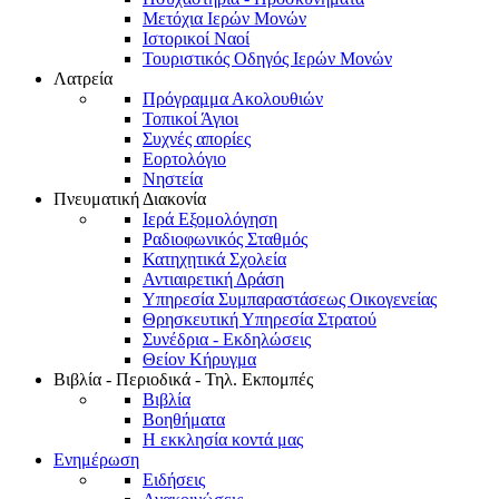
Μετόχια Ιερών Μονών
Ιστορικοί Ναοί
Τουριστικός Οδηγός Ιερών Μονών
Λατρεία
Πρόγραμμα Ακολουθιών
Τοπικοί Άγιοι
Συχνές απορίες
Εορτολόγιο
Νηστεία
Πνευματική Διακονία
Ιερά Εξομολόγηση
Ραδιοφωνικός Σταθμός
Κατηχητικά Σχολεία
Αντιαιρετική Δράση
Υπηρεσία Συμπαραστάσεως Οικογενείας
Θρησκευτική Υπηρεσία Στρατού
Συνέδρια - Εκδηλώσεις
Θείον Κήρυγμα
Βιβλία - Περιοδικά - Τηλ. Εκπομπές
Βιβλία
Βοηθήματα
Η εκκλησία κοντά μας
Ενημέρωση
Ειδήσεις