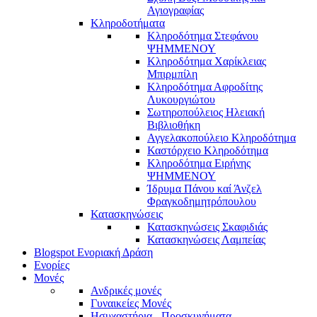
Αγιογραφίας
Κληροδοτήματα
Κληροδότημα Στεφάνου
ΨΗΜΜΕΝΟΥ
Κληροδότημα Χαρίκλειας
Μπιρμπίλη
Κληροδότημα Αφροδίτης
Λυκουργιώτου
Σωτηροπούλειος Ηλειακή
Βιβλιοθήκη
Αγγελακοπούλειο Κληροδότημα
Καστόρχειο Κληροδότημα
Κληροδότημα Ειρήνης
ΨΗΜΜΕΝΟΥ
Ίδρυμα Πάνου καί Άνζελ
Φραγκοδημητρόπουλου
Κατασκηνώσεις
Κατασκηνώσεις Σκαφιδιάς
Κατασκηνώσεις Λαμπείας
Blogspot Ενοριακή Δράση
Ενορίες
Μονές
Ανδρικές μονές
Γυναικείες Μονές
Ησυχαστήρια - Προσκυνήματα