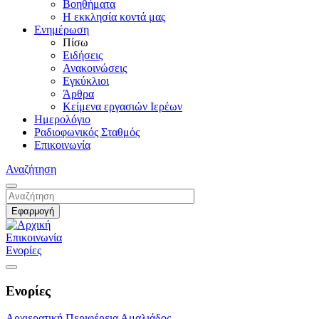
Βοηθήματα
Η εκκλησία κοντά μας
Ενημέρωση
Πίσω
Ειδήσεις
Ανακοινώσεις
Εγκύκλιοι
Άρθρα
Κείμενα εργασιών Ιερέων
Ημερολόγιο
Ραδιοφωνικός Σταθμός
Επικοινωνία
Αναζήτηση
Επικοινωνία
Ενορίες
Ενορίες
Αρχιερατική Περιφέρεια Αμαλιάδος