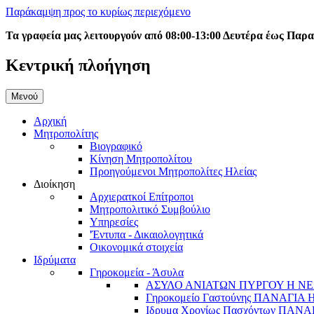
Παράκαμψη προς το κυρίως περιεχόμενο
Τα γραφεία μας λειτουργούν από 08:00-13:00 Δευτέρα έως Παρ
Κεντρική πλοήγηση
Μενού
Αρχική
Μητροπολίτης
Βιογραφικό
Κίνηση Μητροπολίτου
Προηγούμενοι Μητροπολίτες Ηλείας
Διοίκηση
Αρχιερατκοί Επίτροποι
Μητροπολιτικό Συμβούλιο
Υπηρεσίες
'Έντυπα - Δικαιολογητικά
Οικονομικά στοιχεία
Ιδρύματα
Γηροκομεία - Άσυλα
ΑΣΥΛΟ ΑΝΙΑΤΩΝ ΠΥΡΓΟΥ Η ΝΕ
Γηροκομείο Γαστούνης ΠΑΝΑΓΙΑ
Ιδρυμα Χρονίως Πασχόντων ΠΑ