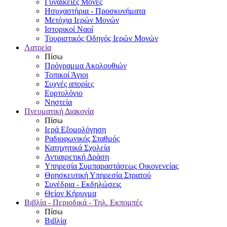
Γυναικείες Μονές
Ησυχαστήρια - Προσκυνήματα
Μετόχια Ιερών Μονών
Ιστορικοί Ναοί
Τουριστικός Οδηγός Ιερών Μονών
Λατρεία
Πίσω
Πρόγραμμα Ακολουθιών
Τοπικοί Άγιοι
Συχνές απορίες
Εορτολόγιο
Νηστεία
Πνευματική Διακονία
Πίσω
Ιερά Εξομολόγηση
Ραδιοφωνικός Σταθμός
Κατηχητικά Σχολεία
Αντιαιρετική Δράση
Υπηρεσία Συμπαραστάσεως Οικογενείας
Θρησκευτική Υπηρεσία Στρατού
Συνέδρια - Εκδηλώσεις
Θείον Κήρυγμα
Βιβλία - Περιοδικά - Τηλ. Εκπομπές
Πίσω
Βιβλία