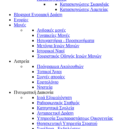
Κατασκηνώσεις Σκαφιδιάς
Κατασκηνώσεις Λαμπείας
Blogspot Ενοριακή Δράση
Ενορίες
Μονές
Ανδρικές μονές
Γυναικείες Μονές
Ησυχαστήρια - Προσκυνήματα
Μετόχια Ιερών Μονών
Ιστορικοί Ναοί
Τουριστικός Οδηγός Ιερών Μονών
Λατρεία
Πρόγραμμα Ακολουθιών
Τοπικοί Άγιοι
Συχνές απορίες
Εορτολόγιο
Νηστεία
Πνευματική Διακονία
Ιερά Εξομολόγηση
Ραδιοφωνικός Σταθμός
Κατηχητικά Σχολεία
Αντιαιρετική Δράση
Υπηρεσία Συμπαραστάσεως Οικογενείας
Θρησκευτική Υπηρεσία Στρατού
Συνέδρια - Εκδηλώσεις