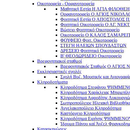
Οικοτροφεία - Ορφανοτροφεία
Μαθητική Εστία Η ΑΓΙΑ ΦΙΛΟΘΕΗ
Ορφανοτροφείο Ο ΑΓΙΟΣ ΝΙΚΟΛΑ
Φοιτητική Εστία Ο ΑΠΟΣΤΟΛΟΣ 
Φοιτητικό Οικοτροφείο Ο ΑΓ. ΝΕΚ
Βώσειο Φοιτητικό Οικοτροφείο
Οικοτροφείο Ο ΚΑΛΟΣ ΣΑΜΑΡΕΙ
ΦΟΥΦΕΙΟ Φοιτ. Οικοτροφείο
ΣΤΕΓΗ ΗΛΕΙΩΝ ΣΠΟΥΔΑΣΤΩΝ
ΔΡΕΣΕΙΟ Φοιτητικό Οικοτροφείο
Β' ΘΕΟΔΩΡΙΔΕΙΟ Οικοτροφείο
Βρεφονηπιακοί σταθμοί
Βρεφονηπιακός Σταθμός Ο ΑΓΙΟΣ
Εκκλησιαστικές σχολές
Σχολή Βυζ. Μουσικής και Αγιογραφί
Κληροδοτήματα
Κληροδότημα Στεφάνου ΨΗΜΜΕ
Κληροδότημα Χαρίκλειας Μπιρμπίλ
Κληροδότημα Αφροδίτης Λυκουργιώ
Σωτηροπούλειος Ηλειακή Βιβλιοθήκ
Αγγελακοπούλειο Κληροδότημα
Καστόρχειο Κληροδότημα
Κληροδότημα Ειρήνης ΨΗΜΜΕΝΟ
Ίδρυμα Πάνου καί Άνζελ Φραγκοδη
Κατασκηνώσεις