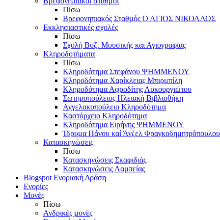
Βρεφονηπιακοί σταθμοί
Πίσω
Βρεφονηπιακός Σταθμός Ο ΑΓΙΟΣ ΝΙΚΟΛΑΟΣ
Εκκλησιαστικές σχολές
Πίσω
Σχολή Βυζ. Μουσικής και Αγιογραφίας
Κληροδοτήματα
Πίσω
Κληροδότημα Στεφάνου ΨΗΜΜΕΝΟΥ
Κληροδότημα Χαρίκλειας Μπιρμπίλη
Κληροδότημα Αφροδίτης Λυκουργιώτου
Σωτηροπούλειος Ηλειακή Βιβλιοθήκη
Αγγελακοπούλειο Κληροδότημα
Καστόρχειο Κληροδότημα
Κληροδότημα Ειρήνης ΨΗΜΜΕΝΟΥ
Ίδρυμα Πάνου καί Άνζελ Φραγκοδημητρόπουλου
Κατασκηνώσεις
Πίσω
Κατασκηνώσεις Σκαφιδιάς
Κατασκηνώσεις Λαμπείας
Blogspot Ενοριακή Δράση
Ενορίες
Μονές
Πίσω
Ανδρικές μονές