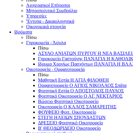
Αρχιερατκοί Επίτροποι
Μητροπολιτικό Συμβούλιο
Υπηρεσίες
'Έντυπα - Δικαιολογητικά
Οικονομικά στοιχεία
Ιδρύματα
Πίσω
Γηροκομεία - Άσυλα
Πίσω
ΑΣΥΛΟ ΑΝΙΑΤΩΝ ΠΥΡΓΟΥ Η ΝΕΑ ΒΑΣΙΛΕ
Γηροκομείο Γαστούνης ΠΑΝΑΓΙΑ Η ΚΑΘΟΛΙ
Ιδρυμα Χρονίως Πασχόντων ΠΑΝΑΓΙΑ Η Β
Οικοτροφεία - Ορφανοτροφεία
Πίσω
Μαθητική Εστία Η ΑΓΙΑ ΦΙΛΟΘΕΗ
Ορφανοτροφείο Ο ΑΓΙΟΣ ΝΙΚΟΛΑΟΣ Σπάτα
Φοιτητική Εστία Ο ΑΠΟΣΤΟΛΟΣ ΠΑΥΛΟΣ
Φοιτητικό Οικοτροφείο Ο ΑΓ. ΝΕΚΤΑΡΙΟΣ
Βώσειο Φοιτητικό Οικοτροφείο
Οικοτροφείο Ο ΚΑΛΟΣ ΣΑΜΑΡΕΙΤΗΣ
ΦΟΥΦΕΙΟ Φοιτ. Οικοτροφείο
ΣΤΕΓΗ ΗΛΕΙΩΝ ΣΠΟΥΔΑΣΤΩΝ
ΔΡΕΣΕΙΟ Φοιτητικό Οικοτροφείο
Β' ΘΕΟΔΩΡΙΔΕΙΟ Οικοτροφείο