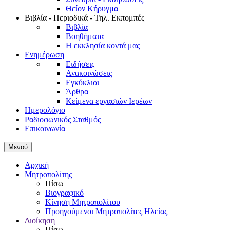
Θείον Κήρυγμα
Βιβλία - Περιοδικά - Τηλ. Εκπομπές
Βιβλία
Βοηθήματα
Η εκκλησία κοντά μας
Ενημέρωση
Ειδήσεις
Ανακοινώσεις
Εγκύκλιοι
Άρθρα
Κείμενα εργασιών Ιερέων
Ημερολόγιο
Ραδιοφωνικός Σταθμός
Επικοινωνία
Μενού
Αρχική
Μητροπολίτης
Πίσω
Βιογραφικό
Κίνηση Μητροπολίτου
Προηγούμενοι Μητροπολίτες Ηλείας
Διοίκηση
Πίσω