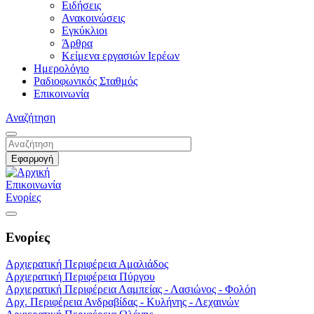
Ειδήσεις
Ανακοινώσεις
Εγκύκλιοι
Άρθρα
Κείμενα εργασιών Ιερέων
Ημερολόγιο
Ραδιοφωνικός Σταθμός
Επικοινωνία
Αναζήτηση
Επικοινωνία
Ενορίες
Ενορίες
Αρχιερατική Περιφέρεια Αμαλιάδος
Αρχιερατική Περιφέρεια Πύργου
Αρχιερατική Περιφέρεια Λαμπείας - Λασιώνος - Φολόη
Αρχ. Περιφέρεια Ανδραβίδας - Κυλήνης - Λεχαινών