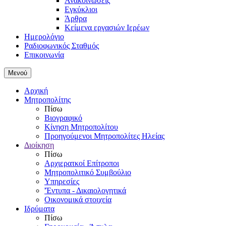
Ανακοινώσεις
Εγκύκλιοι
Άρθρα
Κείμενα εργασιών Ιερέων
Ημερολόγιο
Ραδιοφωνικός Σταθμός
Επικοινωνία
Μενού
Αρχική
Μητροπολίτης
Πίσω
Βιογραφικό
Κίνηση Μητροπολίτου
Προηγούμενοι Μητροπολίτες Ηλείας
Διοίκηση
Πίσω
Αρχιερατκοί Επίτροποι
Μητροπολιτικό Συμβούλιο
Υπηρεσίες
'Έντυπα - Δικαιολογητικά
Οικονομικά στοιχεία
Ιδρύματα
Πίσω