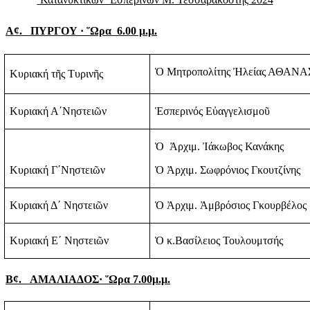
Α
¢
.
ΠΥΡΓΟΥ · ῞Ωρα
6.00 μ.μ.
Ὁ Μητροπολίτης Ἠλείας ΑΘΑΝΑ
Κυριακή τῆς Τυρινῆς
Κυριακή Α΄Νηστειῶν
Ἑσπερινός Εὐαγγελισμοῦ
Ὁ
Ἀρχιμ. Ἰάκωβος Κανάκης
Κυριακή Γ΄Νηστειῶν
Ὁ Ἀρχιμ. Σωφρόνιος Γκουτζίνης
Κυριακή Δ΄ Νηστειῶν
Ὁ Ἀρχιμ. Ἀμβρόσιος Γκουρβέλος
Κυριακή Ε΄ Νηστειῶν
Ὁ κ.Βασίλειος Τουλουμτσής
Β
¢
.
ΑΜΑΛΙΑΔΟΣ· ῞Ωρα 7.00μ.μ.