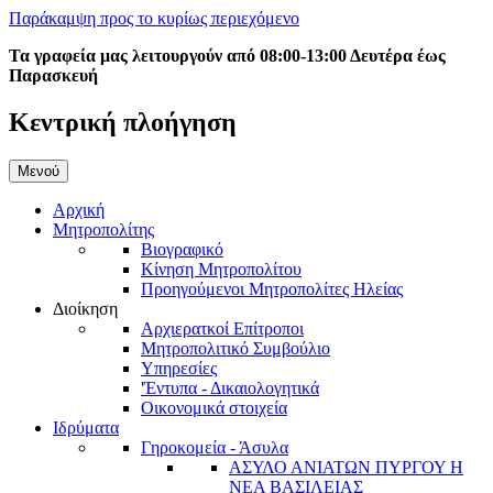
Παράκαμψη προς το κυρίως περιεχόμενο
Τα γραφεία μας λειτουργούν από 08:00-13:00 Δευτέρα έως
Παρασκευή
Κεντρική πλοήγηση
Μενού
Αρχική
Μητροπολίτης
Βιογραφικό
Κίνηση Μητροπολίτου
Προηγούμενοι Μητροπολίτες Ηλείας
Διοίκηση
Αρχιερατκοί Επίτροποι
Μητροπολιτικό Συμβούλιο
Υπηρεσίες
'Έντυπα - Δικαιολογητικά
Οικονομικά στοιχεία
Ιδρύματα
Γηροκομεία - Άσυλα
ΑΣΥΛΟ ΑΝΙΑΤΩΝ ΠΥΡΓΟΥ Η
ΝΕΑ ΒΑΣΙΛΕΙΑΣ