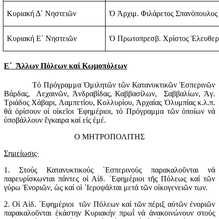
Κυριακή Δ΄ Νηστειῶν
Ὁ Ἀρχιμ. Φιλάρετος Σπανόπουλος
Κυριακή Ε΄ Νηστειῶν
Ὁ Πρωτοπρεσβ. Χρίστος Ἐλευθερ
Ε΄
Ἄλλων Πόλεων καί Κωμοπόλεων
Τό Πρόγραμμα Ὁμιλητῶν τῶν Κατανυκτικῶν Ἑσπερινῶν
Βάρδας,
Λεχαινῶν, Ἀνδραβίδας, Καββασίλων,
Σαββαλίων, Ἁγ.
Τριάδος Χάβαρι, Λαμπετίου, Κολλυρίου, Ἀρχαίας Ὀλυμπίας κ.λ.π.
θά ὁρίσουν οἱ οἰκεῖοι Ἐφημέριοι, τό Πρόγραμμα τῶν ὁποίων νά
ὑποβάλλουν ἔγκαιρα καί εἰς ἐμέ.
Ο ΜΗΤΡΟΠΟΛΙΤΗΣ
Σημείωσις·
1. Στούς Κατανυκτικούς ῾Εσπερινούς παρακαλοῦνται νά
παρευρίσκωνται πάντες οἱ Αἰδ. ᾿Εφημέριοι τῆς Πόλεως καί τῶν
γύρω Ἐνοριῶν, ὡς καί οἱ ῾Ιεροψάλται μετά τῶν οἰκογενειῶν των.
2. Οἱ Αἰδ. ᾿Εφημέριοι
τῶν Πόλεων καί τῶν πέριξ αὐτῶν ἐνοριῶν
παρακαλοῦνται ἑκάστην Κυριακήν πρωΐ νά ἀνακοινώνουν στούς