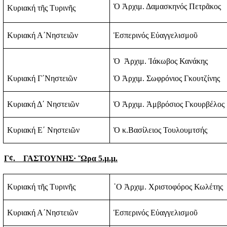
Ὁ Ἀρχιμ. Δαμασκηνός Πετρᾶκος
Κυριακή τῆς Τυρινῆς
Κυριακή Α΄Νηστειῶν
Ἑσπερινός Εὐαγγελισμοῦ
Ὁ
Ἀρχιμ. Ἰάκωβος Κανάκης
Κυριακή Γ΄Νηστειῶν
Ὁ Ἀρχιμ. Σωφρόνιος Γκουτζίνης
Κυριακή Δ΄ Νηστειῶν
Ὁ Ἀρχιμ. Ἀμβρόσιος Γκουρβέλος
Κυριακή Ε΄ Νηστειῶν
Ὁ κ.Βασίλειος Τουλουμτσής
Γ
¢
.
ΓΑΣΤΟΥΝΗΣ· ῞Ωρα 5.μ.μ.
Κυριακή τῆς Τυρινῆς
῾Ο Ἀρχιμ. Χριστοφόρος Κωλέτης
Κυριακή Α΄Νηστειῶν
Ἑσπερινός Εὐαγγελισμοῦ