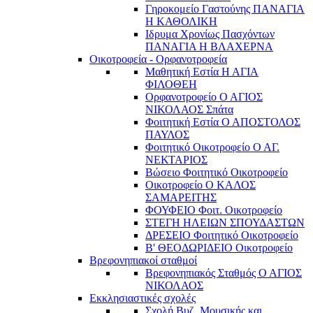
Γηροκομείο Γαστούνης ΠΑΝΑΓΙΑ
Η ΚΑΘΟΛΙΚΗ
Ιδρυμα Χρονίως Πασχόντων
ΠΑΝΑΓΙΑ Η ΒΛΑΧΕΡΝΑ
Οικοτροφεία - Ορφανοτροφεία
Μαθητική Εστία Η ΑΓΙΑ
ΦΙΛΟΘΕΗ
Ορφανοτροφείο Ο ΑΓΙΟΣ
ΝΙΚΟΛΑΟΣ Σπάτα
Φοιτητική Εστία Ο ΑΠΟΣΤΟΛΟΣ
ΠΑΥΛΟΣ
Φοιτητικό Οικοτροφείο Ο ΑΓ.
ΝΕΚΤΑΡΙΟΣ
Βώσειο Φοιτητικό Οικοτροφείο
Οικοτροφείο Ο ΚΑΛΟΣ
ΣΑΜΑΡΕΙΤΗΣ
ΦΟΥΦΕΙΟ Φοιτ. Οικοτροφείο
ΣΤΕΓΗ ΗΛΕΙΩΝ ΣΠΟΥΔΑΣΤΩΝ
ΔΡΕΣΕΙΟ Φοιτητικό Οικοτροφείο
Β' ΘΕΟΔΩΡΙΔΕΙΟ Οικοτροφείο
Βρεφονηπιακοί σταθμοί
Βρεφονηπιακός Σταθμός Ο ΑΓΙΟΣ
ΝΙΚΟΛΑΟΣ
Εκκλησιαστικές σχολές
Σχολή Βυζ. Μουσικής και