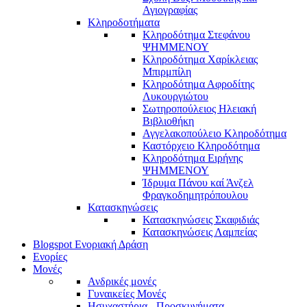
Αγιογραφίας
Κληροδοτήματα
Κληροδότημα Στεφάνου
ΨΗΜΜΕΝΟΥ
Κληροδότημα Χαρίκλειας
Μπιρμπίλη
Κληροδότημα Αφροδίτης
Λυκουργιώτου
Σωτηροπούλειος Ηλειακή
Βιβλιοθήκη
Αγγελακοπούλειο Κληροδότημα
Καστόρχειο Κληροδότημα
Κληροδότημα Ειρήνης
ΨΗΜΜΕΝΟΥ
Ίδρυμα Πάνου καί Άνζελ
Φραγκοδημητρόπουλου
Κατασκηνώσεις
Κατασκηνώσεις Σκαφιδιάς
Κατασκηνώσεις Λαμπείας
Blogspot Ενοριακή Δράση
Ενορίες
Μονές
Ανδρικές μονές
Γυναικείες Μονές
Ησυχαστήρια - Προσκυνήματα