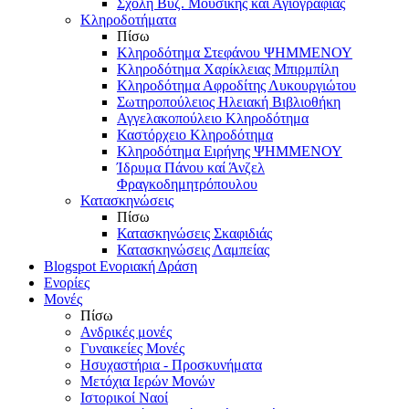
Σχολή Βυζ. Μουσικής και Αγιογραφίας
Κληροδοτήματα
Πίσω
Κληροδότημα Στεφάνου ΨΗΜΜΕΝΟΥ
Κληροδότημα Χαρίκλειας Μπιρμπίλη
Κληροδότημα Αφροδίτης Λυκουργιώτου
Σωτηροπούλειος Ηλειακή Βιβλιοθήκη
Αγγελακοπούλειο Κληροδότημα
Καστόρχειο Κληροδότημα
Κληροδότημα Ειρήνης ΨΗΜΜΕΝΟΥ
Ίδρυμα Πάνου καί Άνζελ
Φραγκοδημητρόπουλου
Κατασκηνώσεις
Πίσω
Κατασκηνώσεις Σκαφιδιάς
Κατασκηνώσεις Λαμπείας
Blogspot Ενοριακή Δράση
Ενορίες
Μονές
Πίσω
Ανδρικές μονές
Γυναικείες Μονές
Ησυχαστήρια - Προσκυνήματα
Μετόχια Ιερών Μονών
Ιστορικοί Ναοί