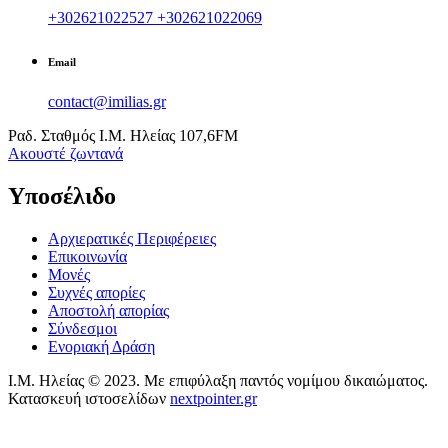
+302621022527
+302621022069
Email
contact@imilias.gr
Ραδ. Σταθμός Ι.Μ. Ηλείας 107,6FM
Aκουστέ ζωντανά
Υποσέλιδο
Αρχιερατικές Περιφέρειες
Επικοινωνία
Μονές
Συχνές απορίες
Αποστολή απορίας
Σύνδεσμοι
Ενοριακή Δράση
Ι.Μ. Ηλείας © 2023. Με επιφύλαξη παντός νομίμου δικαιώματος.
Κατασκευή ιστοσελίδων
nextpointer.gr