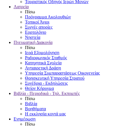
Τουριστικός Οδηγός Ιερών Μονών
Λατρεία
Πίσω
Πρόγραμμα Ακολουθιών
Τοπικοί Άγιοι
Συχνές απορίες
Εορτολόγιο
Νηστεία
Πνευματική Διακονία
Πίσω
Ιερά Εξομολόγηση
Ραδιοφωνικός Σταθμός
Κατηχητικά Σχολεία
Αντιαιρετική Δράση
Υπηρεσία Συμπαραστάσεως Οικογενείας
Θρησκευτική Υπηρεσία Στρατού
Συνέδρια - Εκδηλώσεις
Θείον Κήρυγμα
Βιβλία - Περιοδικά - Τηλ. Εκπομπές
Πίσω
Βιβλία
Βοηθήματα
Η εκκλησία κοντά μας
Ενημέρωση
Πίσω