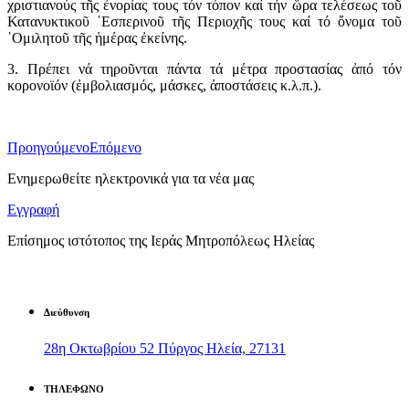
χριστιανούς τῆς ἐνορίας τους τόν τόπον καί τήν ὥρα τελέσεως τοῦ
Κατανυκτικοῦ ῾Εσπερινοῦ τῆς Περιοχῆς τους καί τό ὄνομα τοῦ
῾Ομιλητοῦ τῆς ἡμέρας ἐκείνης.
3. Πρέπει νά τηροῦνται πάντα τά μέτρα προστασίας ἀπό τόν
κορονοϊόν (ἐμβολιασμός, μάσκες, ἀποστάσεις κ.λ.π.).
Προηγούμενο
Επόμενο
Ενημερωθείτε ηλεκτρονικά για τα νέα μας
Εγγραφή
Επίσημος ιστότοπος της Ιεράς Μητροπόλεως Ηλείας
Διεύθυνση
28η Οκτωβρίου 52 Πύργος Ηλεία, 27131
ΤΗΛΕΦΩΝΟ