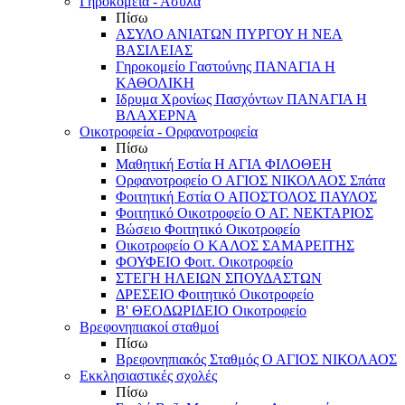
Γηροκομεία - Άσυλα
Πίσω
ΑΣΥΛΟ ΑΝΙΑΤΩΝ ΠΥΡΓΟΥ Η ΝΕΑ
ΒΑΣΙΛΕΙΑΣ
Γηροκομείο Γαστούνης ΠΑΝΑΓΙΑ Η
ΚΑΘΟΛΙΚΗ
Ιδρυμα Χρονίως Πασχόντων ΠΑΝΑΓΙΑ Η
ΒΛΑΧΕΡΝΑ
Οικοτροφεία - Ορφανοτροφεία
Πίσω
Μαθητική Εστία Η ΑΓΙΑ ΦΙΛΟΘΕΗ
Ορφανοτροφείο Ο ΑΓΙΟΣ ΝΙΚΟΛΑΟΣ Σπάτα
Φοιτητική Εστία Ο ΑΠΟΣΤΟΛΟΣ ΠΑΥΛΟΣ
Φοιτητικό Οικοτροφείο Ο ΑΓ. ΝΕΚΤΑΡΙΟΣ
Βώσειο Φοιτητικό Οικοτροφείο
Οικοτροφείο Ο ΚΑΛΟΣ ΣΑΜΑΡΕΙΤΗΣ
ΦΟΥΦΕΙΟ Φοιτ. Οικοτροφείο
ΣΤΕΓΗ ΗΛΕΙΩΝ ΣΠΟΥΔΑΣΤΩΝ
ΔΡΕΣΕΙΟ Φοιτητικό Οικοτροφείο
Β' ΘΕΟΔΩΡΙΔΕΙΟ Οικοτροφείο
Βρεφονηπιακοί σταθμοί
Πίσω
Βρεφονηπιακός Σταθμός Ο ΑΓΙΟΣ ΝΙΚΟΛΑΟΣ
Εκκλησιαστικές σχολές
Πίσω