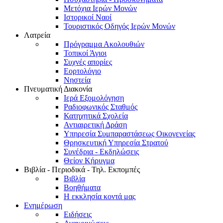
Μετόχια Ιερών Μονών
Ιστορικοί Ναοί
Τουριστικός Οδηγός Ιερών Μονών
Λατρεία
Πρόγραμμα Ακολουθιών
Τοπικοί Άγιοι
Συχνές απορίες
Εορτολόγιο
Νηστεία
Πνευματική Διακονία
Ιερά Εξομολόγηση
Ραδιοφωνικός Σταθμός
Κατηχητικά Σχολεία
Αντιαιρετική Δράση
Υπηρεσία Συμπαραστάσεως Οικογενείας
Θρησκευτική Υπηρεσία Στρατού
Συνέδρια - Εκδηλώσεις
Θείον Κήρυγμα
Βιβλία - Περιοδικά - Τηλ. Εκπομπές
Βιβλία
Βοηθήματα
Η εκκλησία κοντά μας
Ενημέρωση
Ειδήσεις