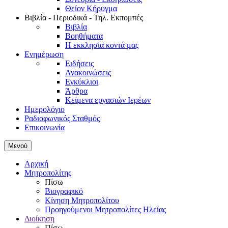
Θείον Κήρυγμα
Βιβλία - Περιοδικά - Τηλ. Εκπομπές
Βιβλία
Βοηθήματα
Η εκκλησία κοντά μας
Ενημέρωση
Ειδήσεις
Ανακοινώσεις
Εγκύκλιοι
Άρθρα
Κείμενα εργασιών Ιερέων
Ημερολόγιο
Ραδιοφωνικός Σταθμός
Επικοινωνία
Μενού
Αρχική
Μητροπολίτης
Πίσω
Βιογραφικό
Κίνηση Μητροπολίτου
Προηγούμενοι Μητροπολίτες Ηλείας
Διοίκηση
Πίσω