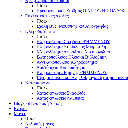
Βρεφονηπιακοί σταθμοί
Πίσω
Βρεφονηπιακός Σταθμός Ο ΑΓΙΟΣ ΝΙΚΟΛΑΟΣ
Εκκλησιαστικές σχολές
Πίσω
Σχολή Βυζ. Μουσικής και Αγιογραφίας
Κληροδοτήματα
Πίσω
Κληροδότημα Στεφάνου ΨΗΜΜΕΝΟΥ
Κληροδότημα Χαρίκλειας Μπιρμπίλη
Κληροδότημα Αφροδίτης Λυκουργιώτου
Σωτηροπούλειος Ηλειακή Βιβλιοθήκη
Αγγελακοπούλειο Κληροδότημα
Καστόρχειο Κληροδότημα
Κληροδότημα Ειρήνης ΨΗΜΜΕΝΟΥ
Ίδρυμα Πάνου καί Άνζελ Φραγκοδημητρόπουλου
Κατασκηνώσεις
Πίσω
Κατασκηνώσεις Σκαφιδιάς
Κατασκηνώσεις Λαμπείας
Blogspot Ενοριακή Δράση
Ενορίες
Μονές
Πίσω
Ανδρικές μονές