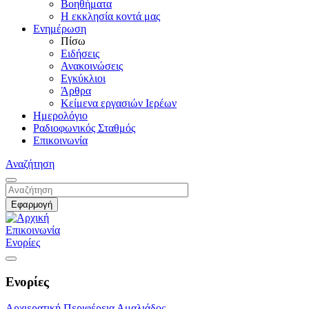
Βοηθήματα
Η εκκλησία κοντά μας
Ενημέρωση
Πίσω
Ειδήσεις
Ανακοινώσεις
Εγκύκλιοι
Άρθρα
Κείμενα εργασιών Ιερέων
Ημερολόγιο
Ραδιοφωνικός Σταθμός
Επικοινωνία
Αναζήτηση
Επικοινωνία
Ενορίες
Ενορίες
Αρχιερατική Περιφέρεια Αμαλιάδος