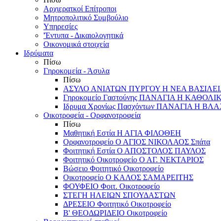
Αρχιερατκοί Επίτροποι
Μητροπολιτικό Συμβούλιο
Υπηρεσίες
'Έντυπα - Δικαιολογητικά
Οικονομικά στοιχεία
Ιδρύματα
Πίσω
Γηροκομεία - Άσυλα
Πίσω
ΑΣΥΛΟ ΑΝΙΑΤΩΝ ΠΥΡΓΟΥ Η ΝΕΑ ΒΑΣΙΛΕ
Γηροκομείο Γαστούνης ΠΑΝΑΓΙΑ Η ΚΑΘΟΛΙ
Ιδρυμα Χρονίως Πασχόντων ΠΑΝΑΓΙΑ Η Β
Οικοτροφεία - Ορφανοτροφεία
Πίσω
Μαθητική Εστία Η ΑΓΙΑ ΦΙΛΟΘΕΗ
Ορφανοτροφείο Ο ΑΓΙΟΣ ΝΙΚΟΛΑΟΣ Σπάτα
Φοιτητική Εστία Ο ΑΠΟΣΤΟΛΟΣ ΠΑΥΛΟΣ
Φοιτητικό Οικοτροφείο Ο ΑΓ. ΝΕΚΤΑΡΙΟΣ
Βώσειο Φοιτητικό Οικοτροφείο
Οικοτροφείο Ο ΚΑΛΟΣ ΣΑΜΑΡΕΙΤΗΣ
ΦΟΥΦΕΙΟ Φοιτ. Οικοτροφείο
ΣΤΕΓΗ ΗΛΕΙΩΝ ΣΠΟΥΔΑΣΤΩΝ
ΔΡΕΣΕΙΟ Φοιτητικό Οικοτροφείο
Β' ΘΕΟΔΩΡΙΔΕΙΟ Οικοτροφείο