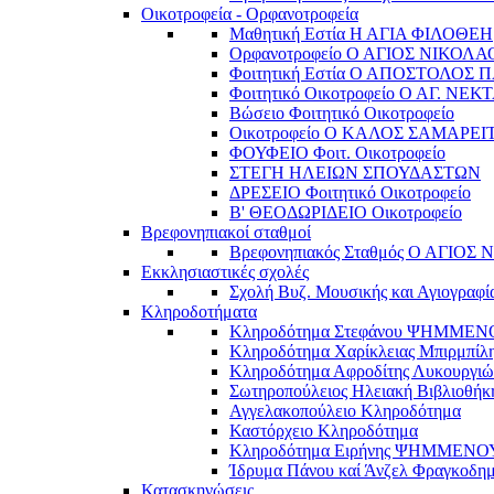
Οικοτροφεία - Ορφανοτροφεία
Μαθητική Εστία Η ΑΓΙΑ ΦΙΛΟΘΕΗ
Ορφανοτροφείο Ο ΑΓΙΟΣ ΝΙΚΟΛΑ
Φοιτητική Εστία Ο ΑΠΟΣΤΟΛΟΣ 
Φοιτητικό Οικοτροφείο Ο ΑΓ. ΝΕΚ
Βώσειο Φοιτητικό Οικοτροφείο
Οικοτροφείο Ο ΚΑΛΟΣ ΣΑΜΑΡΕΙ
ΦΟΥΦΕΙΟ Φοιτ. Οικοτροφείο
ΣΤΕΓΗ ΗΛΕΙΩΝ ΣΠΟΥΔΑΣΤΩΝ
ΔΡΕΣΕΙΟ Φοιτητικό Οικοτροφείο
Β' ΘΕΟΔΩΡΙΔΕΙΟ Οικοτροφείο
Βρεφονηπιακοί σταθμοί
Βρεφονηπιακός Σταθμός Ο ΑΓΙΟΣ
Εκκλησιαστικές σχολές
Σχολή Βυζ. Μουσικής και Αγιογραφί
Κληροδοτήματα
Κληροδότημα Στεφάνου ΨΗΜΜΕ
Κληροδότημα Χαρίκλειας Μπιρμπίλ
Κληροδότημα Αφροδίτης Λυκουργιώ
Σωτηροπούλειος Ηλειακή Βιβλιοθήκ
Αγγελακοπούλειο Κληροδότημα
Καστόρχειο Κληροδότημα
Κληροδότημα Ειρήνης ΨΗΜΜΕΝΟ
Ίδρυμα Πάνου καί Άνζελ Φραγκοδη
Κατασκηνώσεις