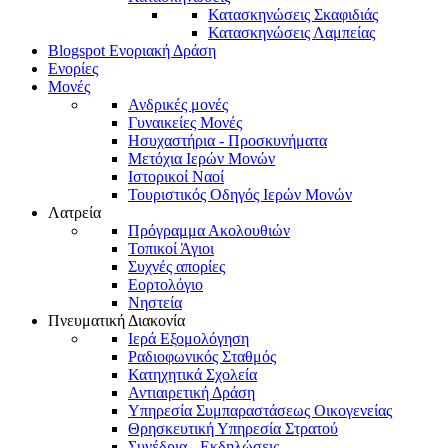
Κατασκηνώσεις Σκαφιδιάς
Κατασκηνώσεις Λαμπείας
Blogspot Ενοριακή Δράση
Ενορίες
Μονές
Ανδρικές μονές
Γυναικείες Μονές
Ησυχαστήρια - Προσκυνήματα
Μετόχια Ιερών Μονών
Ιστορικοί Ναοί
Τουριστικός Οδηγός Ιερών Μονών
Λατρεία
Πρόγραμμα Ακολουθιών
Τοπικοί Άγιοι
Συχνές απορίες
Εορτολόγιο
Νηστεία
Πνευματική Διακονία
Ιερά Εξομολόγηση
Ραδιοφωνικός Σταθμός
Κατηχητικά Σχολεία
Αντιαιρετική Δράση
Υπηρεσία Συμπαραστάσεως Οικογενείας
Θρησκευτική Υπηρεσία Στρατού
Συνέδρια - Εκδηλώσεις