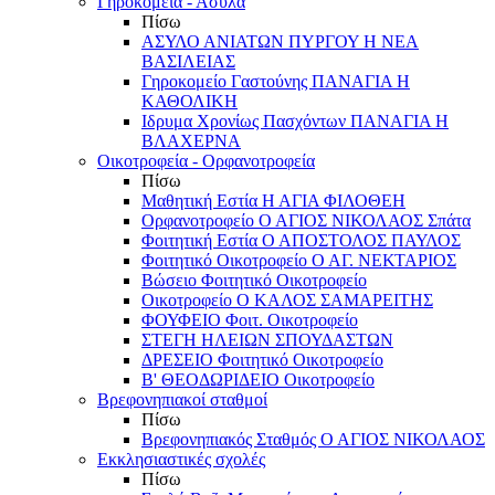
Γηροκομεία - Άσυλα
Πίσω
ΑΣΥΛΟ ΑΝΙΑΤΩΝ ΠΥΡΓΟΥ Η ΝΕΑ
ΒΑΣΙΛΕΙΑΣ
Γηροκομείο Γαστούνης ΠΑΝΑΓΙΑ Η
ΚΑΘΟΛΙΚΗ
Ιδρυμα Χρονίως Πασχόντων ΠΑΝΑΓΙΑ Η
ΒΛΑΧΕΡΝΑ
Οικοτροφεία - Ορφανοτροφεία
Πίσω
Μαθητική Εστία Η ΑΓΙΑ ΦΙΛΟΘΕΗ
Ορφανοτροφείο Ο ΑΓΙΟΣ ΝΙΚΟΛΑΟΣ Σπάτα
Φοιτητική Εστία Ο ΑΠΟΣΤΟΛΟΣ ΠΑΥΛΟΣ
Φοιτητικό Οικοτροφείο Ο ΑΓ. ΝΕΚΤΑΡΙΟΣ
Βώσειο Φοιτητικό Οικοτροφείο
Οικοτροφείο Ο ΚΑΛΟΣ ΣΑΜΑΡΕΙΤΗΣ
ΦΟΥΦΕΙΟ Φοιτ. Οικοτροφείο
ΣΤΕΓΗ ΗΛΕΙΩΝ ΣΠΟΥΔΑΣΤΩΝ
ΔΡΕΣΕΙΟ Φοιτητικό Οικοτροφείο
Β' ΘΕΟΔΩΡΙΔΕΙΟ Οικοτροφείο
Βρεφονηπιακοί σταθμοί
Πίσω
Βρεφονηπιακός Σταθμός Ο ΑΓΙΟΣ ΝΙΚΟΛΑΟΣ
Εκκλησιαστικές σχολές
Πίσω