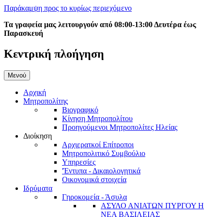
Παράκαμψη προς το κυρίως περιεχόμενο
Τα γραφεία μας λειτουργούν από 08:00-13:00 Δευτέρα έως
Παρασκευή
Κεντρική πλοήγηση
Μενού
Αρχική
Μητροπολίτης
Βιογραφικό
Κίνηση Μητροπολίτου
Προηγούμενοι Μητροπολίτες Ηλείας
Διοίκηση
Αρχιερατκοί Επίτροποι
Μητροπολιτικό Συμβούλιο
Υπηρεσίες
'Έντυπα - Δικαιολογητικά
Οικονομικά στοιχεία
Ιδρύματα
Γηροκομεία - Άσυλα
ΑΣΥΛΟ ΑΝΙΑΤΩΝ ΠΥΡΓΟΥ Η
ΝΕΑ ΒΑΣΙΛΕΙΑΣ