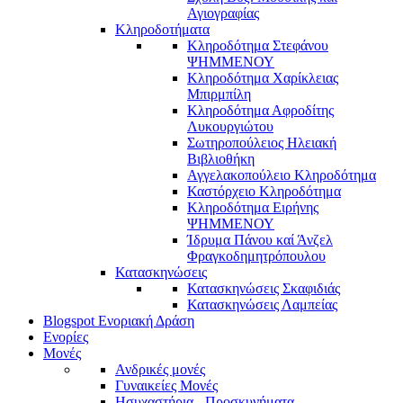
Αγιογραφίας
Κληροδοτήματα
Κληροδότημα Στεφάνου
ΨΗΜΜΕΝΟΥ
Κληροδότημα Χαρίκλειας
Μπιρμπίλη
Κληροδότημα Αφροδίτης
Λυκουργιώτου
Σωτηροπούλειος Ηλειακή
Βιβλιοθήκη
Αγγελακοπούλειο Κληροδότημα
Καστόρχειο Κληροδότημα
Κληροδότημα Ειρήνης
ΨΗΜΜΕΝΟΥ
Ίδρυμα Πάνου καί Άνζελ
Φραγκοδημητρόπουλου
Κατασκηνώσεις
Κατασκηνώσεις Σκαφιδιάς
Κατασκηνώσεις Λαμπείας
Blogspot Ενοριακή Δράση
Ενορίες
Μονές
Ανδρικές μονές
Γυναικείες Μονές
Ησυχαστήρια - Προσκυνήματα