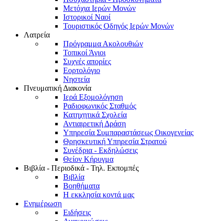
Μετόχια Ιερών Μονών
Ιστορικοί Ναοί
Τουριστικός Οδηγός Ιερών Μονών
Λατρεία
Πρόγραμμα Ακολουθιών
Τοπικοί Άγιοι
Συχνές απορίες
Εορτολόγιο
Νηστεία
Πνευματική Διακονία
Ιερά Εξομολόγηση
Ραδιοφωνικός Σταθμός
Κατηχητικά Σχολεία
Αντιαιρετική Δράση
Υπηρεσία Συμπαραστάσεως Οικογενείας
Θρησκευτική Υπηρεσία Στρατού
Συνέδρια - Εκδηλώσεις
Θείον Κήρυγμα
Βιβλία - Περιοδικά - Τηλ. Εκπομπές
Βιβλία
Βοηθήματα
Η εκκλησία κοντά μας
Ενημέρωση
Ειδήσεις