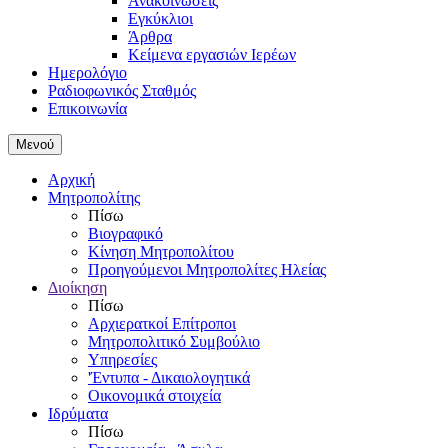
Ανακοινώσεις
Εγκύκλιοι
Άρθρα
Κείμενα εργασιών Ιερέων
Ημερολόγιο
Ραδιοφωνικός Σταθμός
Επικοινωνία
Μενού
Αρχική
Μητροπολίτης
Πίσω
Βιογραφικό
Κίνηση Μητροπολίτου
Προηγούμενοι Μητροπολίτες Ηλείας
Διοίκηση
Πίσω
Αρχιερατκοί Επίτροποι
Μητροπολιτικό Συμβούλιο
Υπηρεσίες
'Έντυπα - Δικαιολογητικά
Οικονομικά στοιχεία
Ιδρύματα
Πίσω