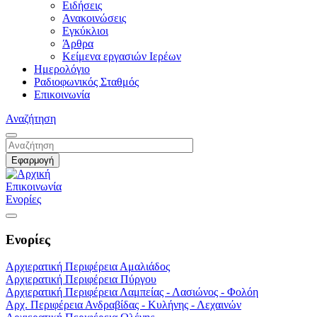
Ειδήσεις
Ανακοινώσεις
Εγκύκλιοι
Άρθρα
Κείμενα εργασιών Ιερέων
Ημερολόγιο
Ραδιοφωνικός Σταθμός
Επικοινωνία
Αναζήτηση
Επικοινωνία
Ενορίες
Ενορίες
Αρχιερατική Περιφέρεια Αμαλιάδος
Αρχιερατική Περιφέρεια Πύργου
Αρχιερατική Περιφέρεια Λαμπείας - Λασιώνος - Φολόη
Αρχ. Περιφέρεια Ανδραβίδας - Κυλήνης - Λεχαινών