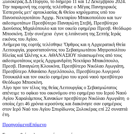
Ξυλοκέρας Δ.Δ Πύργου, το διήμερο 11 και 12 Δεκεμβρίου 2024.
Την παραμονή της εορτής τελέσθηκε ο Μέγας Πανηγυρικός
Ἑσπερινὸς μετ’ αρτοκλασίας & Θείου κηρύγματος υπὸ του
Πανοσιολογιοτάτου Ἀρχιμ. Νεκταρίου Μπακοπούλου και των
αιδεσιμοτάτων Πρεσβύτερο Παναγιώτη Στεβή, Πρεσβύτερο
Διονύσιος Μιχαλόπουλο και τον οικείο εφημέριο Πρεσβ. Θεόδωρο
Μποσκίνη. Στήν συνέχεια έγινε η λιτάνευση της Σεπτής Ιεράς
εικόνος του Αγίου.
Ανήμερα της εορτής τελέσθηκε Ὄρθρος και η Αρχιερατικὴ Θεία
Λειτουργία, χοροστατούντος του Σεβασμιωτάτου Μητροπολίτου
Ηλείας καὶ Ὠλένης κ.κ. ΑΘΑΝΑΣΙΟΥ πλαισιωμένος από τους
αιδεσιμοτάτους ιερείς Αρχιμανδρίτη Νεκτάριο Μπακόπουλο,
Πρεσβ. Παναγιώτη Κλουκίνα, Πρεσβύτερο Νικόλαο Αγωγιάτη,
Πρεσβύτερο Αθανάσιο Αγγελόπουλο, Πρεσβύτερο Αυγερινό
Τσουκαλά και τον οικείο εφημέριο του ιερού ναού πρεσβύτερο
Θεόδωρο Μποσκίνη.
Λίγο πριν τον τέλος της θείας Λειτουργίας ο Σεβασμιώτατος
απένειμε το οφίκιο του οικονόμου στο εφημέριο του Ιερού Ναού
Αγίου Χαραλάμπους Χανακίων πρεσβύτερο Νικόλαο Αγωγιάτη ο
οποίος έχει 46 χρόνια ιεροσύνης και διακόνησε σαν εφημέριος
στον Ιερό Ναό του Αγίου Σπυρίδωνος Ξυλοκέρας επί 22 συναπτά
έτη.
Προηγούμενο
Επόμενο