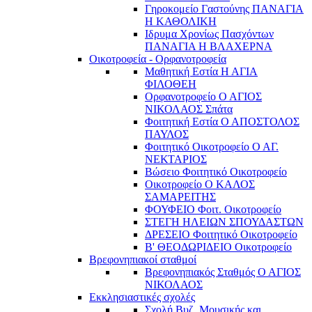
Γηροκομείο Γαστούνης ΠΑΝΑΓΙΑ
Η ΚΑΘΟΛΙΚΗ
Ιδρυμα Χρονίως Πασχόντων
ΠΑΝΑΓΙΑ Η ΒΛΑΧΕΡΝΑ
Οικοτροφεία - Ορφανοτροφεία
Μαθητική Εστία Η ΑΓΙΑ
ΦΙΛΟΘΕΗ
Ορφανοτροφείο Ο ΑΓΙΟΣ
ΝΙΚΟΛΑΟΣ Σπάτα
Φοιτητική Εστία Ο ΑΠΟΣΤΟΛΟΣ
ΠΑΥΛΟΣ
Φοιτητικό Οικοτροφείο Ο ΑΓ.
ΝΕΚΤΑΡΙΟΣ
Βώσειο Φοιτητικό Οικοτροφείο
Οικοτροφείο Ο ΚΑΛΟΣ
ΣΑΜΑΡΕΙΤΗΣ
ΦΟΥΦΕΙΟ Φοιτ. Οικοτροφείο
ΣΤΕΓΗ ΗΛΕΙΩΝ ΣΠΟΥΔΑΣΤΩΝ
ΔΡΕΣΕΙΟ Φοιτητικό Οικοτροφείο
Β' ΘΕΟΔΩΡΙΔΕΙΟ Οικοτροφείο
Βρεφονηπιακοί σταθμοί
Βρεφονηπιακός Σταθμός Ο ΑΓΙΟΣ
ΝΙΚΟΛΑΟΣ
Εκκλησιαστικές σχολές
Σχολή Βυζ. Μουσικής και