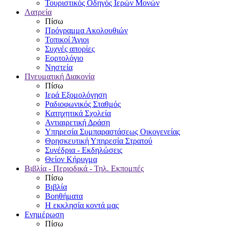
Τουριστικός Οδηγός Ιερών Μονών
Λατρεία
Πίσω
Πρόγραμμα Ακολουθιών
Τοπικοί Άγιοι
Συχνές απορίες
Εορτολόγιο
Νηστεία
Πνευματική Διακονία
Πίσω
Ιερά Εξομολόγηση
Ραδιοφωνικός Σταθμός
Κατηχητικά Σχολεία
Αντιαιρετική Δράση
Υπηρεσία Συμπαραστάσεως Οικογενείας
Θρησκευτική Υπηρεσία Στρατού
Συνέδρια - Εκδηλώσεις
Θείον Κήρυγμα
Βιβλία - Περιοδικά - Τηλ. Εκπομπές
Πίσω
Βιβλία
Βοηθήματα
Η εκκλησία κοντά μας
Ενημέρωση
Πίσω