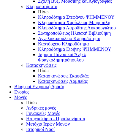
Σχολή Βυζ. Μουσικής και Αγιογραφίας
Κληροδοτήματα
Πίσω
Κληροδότημα Στεφάνου ΨΗΜΜΕΝΟΥ
Κληροδότημα Χαρίκλειας Μπιρμπίλη
Κληροδότημα Αφροδίτης Λυκουργιώτου
Σωτηροπούλειος Ηλειακή Βιβλιοθήκη
Αγγελακοπούλειο Κληροδότημα
Καστόρχειο Κληροδότημα
Κληροδότημα Ειρήνης ΨΗΜΜΕΝΟΥ
Ίδρυμα Πάνου καί Άνζελ
Φραγκοδημητρόπουλου
Κατασκηνώσεις
Πίσω
Κατασκηνώσεις Σκαφιδιάς
Κατασκηνώσεις Λαμπείας
Blogspot Ενοριακή Δράση
Ενορίες
Μονές
Πίσω
Ανδρικές μονές
Γυναικείες Μονές
Ησυχαστήρια - Προσκυνήματα
Μετόχια Ιερών Μονών
Ιστορικοί Ναοί