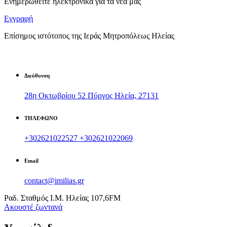
Ενημερωθείτε ηλεκτρονικά για τα νέα μας
Εγγραφή
Επίσημος ιστότοπος της Ιεράς Μητροπόλεως Ηλείας
Διεύθυνση
28η Οκτωβρίου 52 Πύργος Ηλεία, 27131
ΤΗΛΕΦΩΝΟ
+302621022527
+302621022069
Email
contact@imilias.gr
Ραδ. Σταθμός Ι.Μ. Ηλείας 107,6FM
Aκουστέ ζωντανά