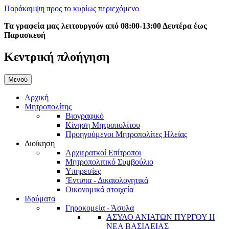
Παράκαμψη προς το κυρίως περιεχόμενο
Τα γραφεία μας λειτουργούν από 08:00-13:00 Δευτέρα έως
Παρασκευή
Κεντρική πλοήγηση
Μενού
Αρχική
Μητροπολίτης
Βιογραφικό
Κίνηση Μητροπολίτου
Προηγούμενοι Μητροπολίτες Ηλείας
Διοίκηση
Αρχιερατκοί Επίτροποι
Μητροπολιτικό Συμβούλιο
Υπηρεσίες
'Έντυπα - Δικαιολογητικά
Οικονομικά στοιχεία
Ιδρύματα
Γηροκομεία - Άσυλα
ΑΣΥΛΟ ΑΝΙΑΤΩΝ ΠΥΡΓΟΥ Η
ΝΕΑ ΒΑΣΙΛΕΙΑΣ