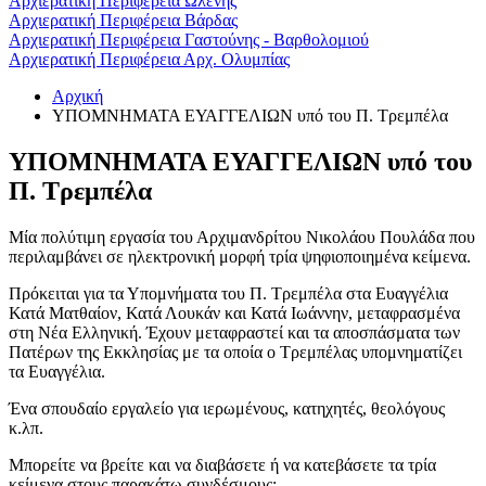
Αρχιερατική Περιφέρεια Ωλένης
Αρχιερατική Περιφέρεια Βάρδας
Αρχιερατική Περιφέρεια Γαστούνης - Βαρθολομιού
Αρχιερατική Περιφέρεια Αρχ. Ολυμπίας
Αρχική
ΥΠΟΜΝΗΜΑΤΑ ΕΥΑΓΓΕΛΙΩΝ υπό του Π. Τρεμπέλα
ΥΠΟΜΝΗΜΑΤΑ ΕΥΑΓΓΕΛΙΩΝ υπό του
Π. Τρεμπέλα
Μία πολύτιμη εργασία του Αρχιμανδρίτου Νικολάου Πουλάδα που
περιλαμβάνει σε ηλεκτρονική μορφή τρία ψηφιοποιημένα κείμενα.
Πρόκειται για τα Υπομνήματα του Π. Τρεμπέλα στα Ευαγγέλια
Κατά Ματθαίον, Κατά Λουκάν και Κατά Ιωάννην, μεταφρασμένα
στη Νέα Ελληνική. Έχουν μεταφραστεί και τα αποσπάσματα των
Πατέρων της Εκκλησίας με τα οποία ο Τρεμπέλας υπομνηματίζει
τα Ευαγγέλια.
Ένα σπουδαίο εργαλείο για ιερωμένους, κατηχητές, θεολόγους
κ.λπ.
Μπορείτε να βρείτε και να διαβάσετε ή να κατεβάσετε τα τρία
κείμενα στους παρακάτω συνδέσμους: