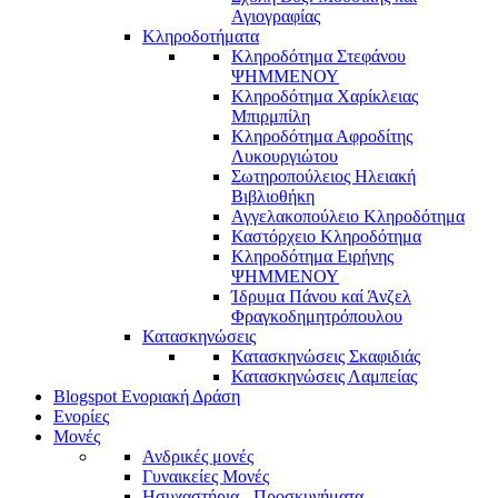
Αγιογραφίας
Κληροδοτήματα
Κληροδότημα Στεφάνου
ΨΗΜΜΕΝΟΥ
Κληροδότημα Χαρίκλειας
Μπιρμπίλη
Κληροδότημα Αφροδίτης
Λυκουργιώτου
Σωτηροπούλειος Ηλειακή
Βιβλιοθήκη
Αγγελακοπούλειο Κληροδότημα
Καστόρχειο Κληροδότημα
Κληροδότημα Ειρήνης
ΨΗΜΜΕΝΟΥ
Ίδρυμα Πάνου καί Άνζελ
Φραγκοδημητρόπουλου
Κατασκηνώσεις
Κατασκηνώσεις Σκαφιδιάς
Κατασκηνώσεις Λαμπείας
Blogspot Ενοριακή Δράση
Ενορίες
Μονές
Ανδρικές μονές
Γυναικείες Μονές
Ησυχαστήρια - Προσκυνήματα