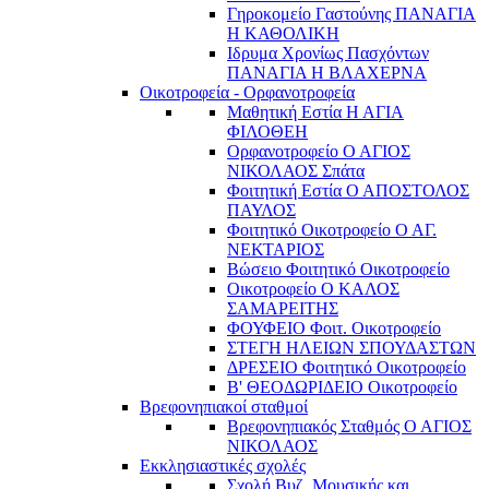
Γηροκομείο Γαστούνης ΠΑΝΑΓΙΑ
Η ΚΑΘΟΛΙΚΗ
Ιδρυμα Χρονίως Πασχόντων
ΠΑΝΑΓΙΑ Η ΒΛΑΧΕΡΝΑ
Οικοτροφεία - Ορφανοτροφεία
Μαθητική Εστία Η ΑΓΙΑ
ΦΙΛΟΘΕΗ
Ορφανοτροφείο Ο ΑΓΙΟΣ
ΝΙΚΟΛΑΟΣ Σπάτα
Φοιτητική Εστία Ο ΑΠΟΣΤΟΛΟΣ
ΠΑΥΛΟΣ
Φοιτητικό Οικοτροφείο Ο ΑΓ.
ΝΕΚΤΑΡΙΟΣ
Βώσειο Φοιτητικό Οικοτροφείο
Οικοτροφείο Ο ΚΑΛΟΣ
ΣΑΜΑΡΕΙΤΗΣ
ΦΟΥΦΕΙΟ Φοιτ. Οικοτροφείο
ΣΤΕΓΗ ΗΛΕΙΩΝ ΣΠΟΥΔΑΣΤΩΝ
ΔΡΕΣΕΙΟ Φοιτητικό Οικοτροφείο
Β' ΘΕΟΔΩΡΙΔΕΙΟ Οικοτροφείο
Βρεφονηπιακοί σταθμοί
Βρεφονηπιακός Σταθμός Ο ΑΓΙΟΣ
ΝΙΚΟΛΑΟΣ
Εκκλησιαστικές σχολές
Σχολή Βυζ. Μουσικής και