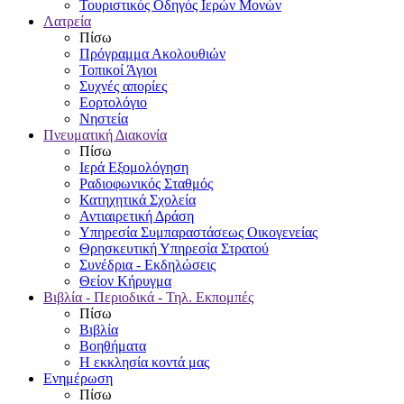
Τουριστικός Οδηγός Ιερών Μονών
Λατρεία
Πίσω
Πρόγραμμα Ακολουθιών
Τοπικοί Άγιοι
Συχνές απορίες
Εορτολόγιο
Νηστεία
Πνευματική Διακονία
Πίσω
Ιερά Εξομολόγηση
Ραδιοφωνικός Σταθμός
Κατηχητικά Σχολεία
Αντιαιρετική Δράση
Υπηρεσία Συμπαραστάσεως Οικογενείας
Θρησκευτική Υπηρεσία Στρατού
Συνέδρια - Εκδηλώσεις
Θείον Κήρυγμα
Βιβλία - Περιοδικά - Τηλ. Εκπομπές
Πίσω
Βιβλία
Βοηθήματα
Η εκκλησία κοντά μας
Ενημέρωση
Πίσω