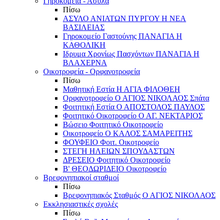
Γηροκομεία - Άσυλα
Πίσω
ΑΣΥΛΟ ΑΝΙΑΤΩΝ ΠΥΡΓΟΥ Η ΝΕΑ
ΒΑΣΙΛΕΙΑΣ
Γηροκομείο Γαστούνης ΠΑΝΑΓΙΑ Η
ΚΑΘΟΛΙΚΗ
Ιδρυμα Χρονίως Πασχόντων ΠΑΝΑΓΙΑ Η
ΒΛΑΧΕΡΝΑ
Οικοτροφεία - Ορφανοτροφεία
Πίσω
Μαθητική Εστία Η ΑΓΙΑ ΦΙΛΟΘΕΗ
Ορφανοτροφείο Ο ΑΓΙΟΣ ΝΙΚΟΛΑΟΣ Σπάτα
Φοιτητική Εστία Ο ΑΠΟΣΤΟΛΟΣ ΠΑΥΛΟΣ
Φοιτητικό Οικοτροφείο Ο ΑΓ. ΝΕΚΤΑΡΙΟΣ
Βώσειο Φοιτητικό Οικοτροφείο
Οικοτροφείο Ο ΚΑΛΟΣ ΣΑΜΑΡΕΙΤΗΣ
ΦΟΥΦΕΙΟ Φοιτ. Οικοτροφείο
ΣΤΕΓΗ ΗΛΕΙΩΝ ΣΠΟΥΔΑΣΤΩΝ
ΔΡΕΣΕΙΟ Φοιτητικό Οικοτροφείο
Β' ΘΕΟΔΩΡΙΔΕΙΟ Οικοτροφείο
Βρεφονηπιακοί σταθμοί
Πίσω
Βρεφονηπιακός Σταθμός Ο ΑΓΙΟΣ ΝΙΚΟΛΑΟΣ
Εκκλησιαστικές σχολές
Πίσω