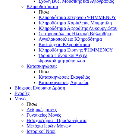
Σχολή Βυζ. Μουσικής και Αγιογραφίας
Κληροδοτήματα
Πίσω
Κληροδότημα Στεφάνου ΨΗΜΜΕΝΟΥ
Κληροδότημα Χαρίκλειας Μπιρμπίλη
Κληροδότημα Αφροδίτης Λυκουργιώτου
Σωτηροπούλειος Ηλειακή Βιβλιοθήκη
Αγγελακοπούλειο Κληροδότημα
Καστόρχειο Κληροδότημα
Κληροδότημα Ειρήνης ΨΗΜΜΕΝΟΥ
Ίδρυμα Πάνου καί Άνζελ
Φραγκοδημητρόπουλου
Κατασκηνώσεις
Πίσω
Κατασκηνώσεις Σκαφιδιάς
Κατασκηνώσεις Λαμπείας
Blogspot Ενοριακή Δράση
Ενορίες
Μονές
Πίσω
Ανδρικές μονές
Γυναικείες Μονές
Ησυχαστήρια - Προσκυνήματα
Μετόχια Ιερών Μονών
Ιστορικοί Ναοί