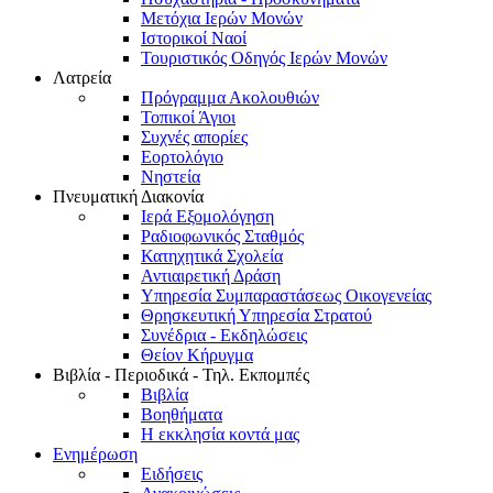
Μετόχια Ιερών Μονών
Ιστορικοί Ναοί
Τουριστικός Οδηγός Ιερών Μονών
Λατρεία
Πρόγραμμα Ακολουθιών
Τοπικοί Άγιοι
Συχνές απορίες
Εορτολόγιο
Νηστεία
Πνευματική Διακονία
Ιερά Εξομολόγηση
Ραδιοφωνικός Σταθμός
Κατηχητικά Σχολεία
Αντιαιρετική Δράση
Υπηρεσία Συμπαραστάσεως Οικογενείας
Θρησκευτική Υπηρεσία Στρατού
Συνέδρια - Εκδηλώσεις
Θείον Κήρυγμα
Βιβλία - Περιοδικά - Τηλ. Εκπομπές
Βιβλία
Βοηθήματα
Η εκκλησία κοντά μας
Ενημέρωση
Ειδήσεις