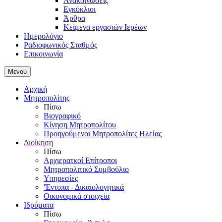
Ανακοινώσεις
Εγκύκλιοι
Άρθρα
Κείμενα εργασιών Ιερέων
Ημερολόγιο
Ραδιοφωνικός Σταθμός
Επικοινωνία
Μενού
Αρχική
Μητροπολίτης
Πίσω
Βιογραφικό
Κίνηση Μητροπολίτου
Προηγούμενοι Μητροπολίτες Ηλείας
Διοίκηση
Πίσω
Αρχιερατκοί Επίτροποι
Μητροπολιτικό Συμβούλιο
Υπηρεσίες
'Έντυπα - Δικαιολογητικά
Οικονομικά στοιχεία
Ιδρύματα
Πίσω