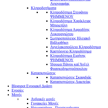
Αγιογραφίας
Κληροδοτήματα
Κληροδότημα Στεφάνου
ΨΗΜΜΕΝΟΥ
Κληροδότημα Χαρίκλειας
Μπιρμπίλη
Κληροδότημα Αφροδίτης
Λυκουργιώτου
Σωτηροπούλειος Ηλειακή
Βιβλιοθήκη
Αγγελακοπούλειο Κληροδότημα
Καστόρχειο Κληροδότημα
Κληροδότημα Ειρήνης
ΨΗΜΜΕΝΟΥ
Ίδρυμα Πάνου καί Άνζελ
Φραγκοδημητρόπουλου
Κατασκηνώσεις
Κατασκηνώσεις Σκαφιδιάς
Κατασκηνώσεις Λαμπείας
Blogspot Ενοριακή Δράση
Ενορίες
Μονές
Ανδρικές μονές
Γυναικείες Μονές
Ησυχαστήρια - Προσκυνήματα