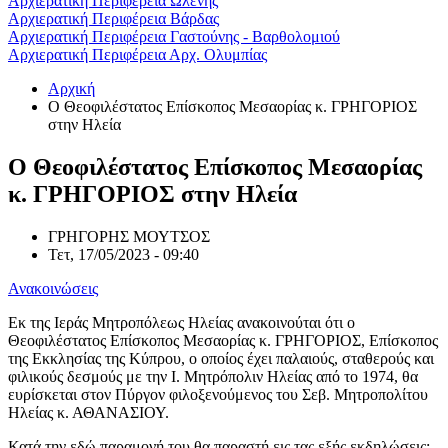
Αρχιερατική Περιφέρεια Ωλένης
Αρχιερατική Περιφέρεια Βάρδας
Αρχιερατική Περιφέρεια Γαστούνης - Βαρθολομιού
Αρχιερατική Περιφέρεια Αρχ. Ολυμπίας
Αρχική
Ο Θεοφιλέστατος Επίσκοπος Μεσαορίας κ. ΓΡΗΓΟΡΙΟΣ
στην Ηλεία
Ο Θεοφιλέστατος Επίσκοπος Μεσαορίας
κ. ΓΡΗΓΟΡΙΟΣ στην Ηλεία
ΓΡΗΓΟΡΗΣ ΜΟΥΤΣΟΣ
Τετ, 17/05/2023 - 09:40
Ανακοινώσεις
Εκ της Ιεράς Μητροπόλεως Ηλείας ανακοινούται ότι ο
Θεοφιλέστατος Επίσκοπος Μεσαορίας κ. ΓΡΗΓΟΡΙΟΣ, Επίσκοπος
της Εκκλησίας της Κύπρου, ο οποίος έχει παλαιούς, σταθερούς και
φιλικούς δεσμούς με την Ι. Μητρόπολιν Ηλείας από το 1974, θα
ευρίσκεται στον Πύργον φιλοξενούμενος του Σεβ. Μητροπολίτου
Ηλείας κ. ΑΘΑΝΑΣΙΟΥ.
Κατά την εδώ παραμονή του θα παραστή εις τας εξής εκδηλώσεις: