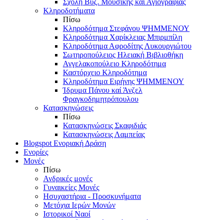
Σχολή Βυζ. Μουσικής και Αγιογραφίας
Κληροδοτήματα
Πίσω
Κληροδότημα Στεφάνου ΨΗΜΜΕΝΟΥ
Κληροδότημα Χαρίκλειας Μπιρμπίλη
Κληροδότημα Αφροδίτης Λυκουργιώτου
Σωτηροπούλειος Ηλειακή Βιβλιοθήκη
Αγγελακοπούλειο Κληροδότημα
Καστόρχειο Κληροδότημα
Κληροδότημα Ειρήνης ΨΗΜΜΕΝΟΥ
Ίδρυμα Πάνου καί Άνζελ
Φραγκοδημητρόπουλου
Κατασκηνώσεις
Πίσω
Κατασκηνώσεις Σκαφιδιάς
Κατασκηνώσεις Λαμπείας
Blogspot Ενοριακή Δράση
Ενορίες
Μονές
Πίσω
Ανδρικές μονές
Γυναικείες Μονές
Ησυχαστήρια - Προσκυνήματα
Μετόχια Ιερών Μονών
Ιστορικοί Ναοί