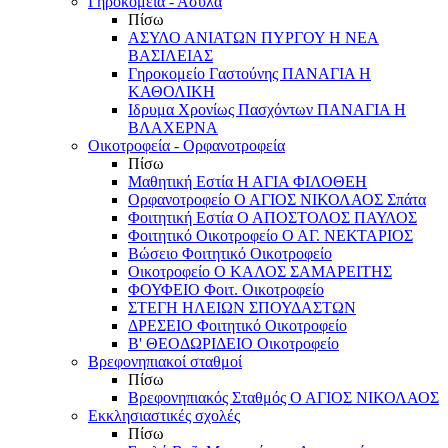
Γηροκομεία - Άσυλα
Πίσω
ΑΣΥΛΟ ΑΝΙΑΤΩΝ ΠΥΡΓΟΥ Η ΝΕΑ
ΒΑΣΙΛΕΙΑΣ
Γηροκομείο Γαστούνης ΠΑΝΑΓΙΑ Η
ΚΑΘΟΛΙΚΗ
Ιδρυμα Χρονίως Πασχόντων ΠΑΝΑΓΙΑ Η
ΒΛΑΧΕΡΝΑ
Οικοτροφεία - Ορφανοτροφεία
Πίσω
Μαθητική Εστία Η ΑΓΙΑ ΦΙΛΟΘΕΗ
Ορφανοτροφείο Ο ΑΓΙΟΣ ΝΙΚΟΛΑΟΣ Σπάτα
Φοιτητική Εστία Ο ΑΠΟΣΤΟΛΟΣ ΠΑΥΛΟΣ
Φοιτητικό Οικοτροφείο Ο ΑΓ. ΝΕΚΤΑΡΙΟΣ
Βώσειο Φοιτητικό Οικοτροφείο
Οικοτροφείο Ο ΚΑΛΟΣ ΣΑΜΑΡΕΙΤΗΣ
ΦΟΥΦΕΙΟ Φοιτ. Οικοτροφείο
ΣΤΕΓΗ ΗΛΕΙΩΝ ΣΠΟΥΔΑΣΤΩΝ
ΔΡΕΣΕΙΟ Φοιτητικό Οικοτροφείο
Β' ΘΕΟΔΩΡΙΔΕΙΟ Οικοτροφείο
Βρεφονηπιακοί σταθμοί
Πίσω
Βρεφονηπιακός Σταθμός Ο ΑΓΙΟΣ ΝΙΚΟΛΑΟΣ
Εκκλησιαστικές σχολές
Πίσω