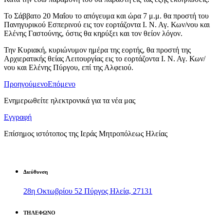
Το Σάββατο 20 Μαΐου το απόγευμα και ώρα 7 μ.μ. θα προστή του
Πανηγυρικού Εσπερινού εις τον εορτάζοντα Ι. Ν. Αγ. Κων/νου και
Ελένης Γαστούνης, όστις θα κηρύξει και τον θείον λόγον.
Την Κυριακή, κυριώνυμον ημέρα της εορτής, θα προστή της
Αρχιερατικής θείας Λειτουργίας εις το εορτάζοντα Ι. Ν. Αγ. Κων/
νου και Ελένης Πύργου, επί της Αλφειού.
Προηγούμενο
Επόμενο
Ενημερωθείτε ηλεκτρονικά για τα νέα μας
Εγγραφή
Επίσημος ιστότοπος της Ιεράς Μητροπόλεως Ηλείας
Διεύθυνση
28η Οκτωβρίου 52 Πύργος Ηλεία, 27131
ΤΗΛΕΦΩΝΟ