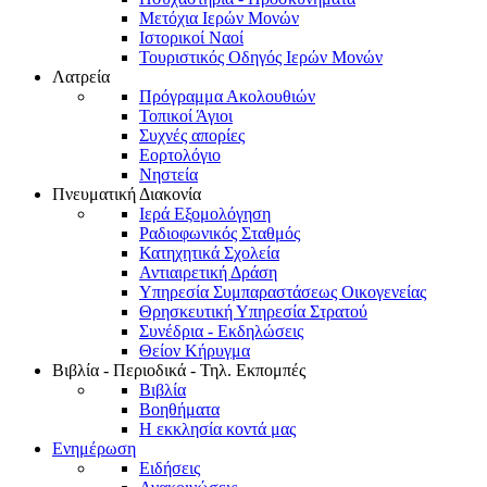
Μετόχια Ιερών Μονών
Ιστορικοί Ναοί
Τουριστικός Οδηγός Ιερών Μονών
Λατρεία
Πρόγραμμα Ακολουθιών
Τοπικοί Άγιοι
Συχνές απορίες
Εορτολόγιο
Νηστεία
Πνευματική Διακονία
Ιερά Εξομολόγηση
Ραδιοφωνικός Σταθμός
Κατηχητικά Σχολεία
Αντιαιρετική Δράση
Υπηρεσία Συμπαραστάσεως Οικογενείας
Θρησκευτική Υπηρεσία Στρατού
Συνέδρια - Εκδηλώσεις
Θείον Κήρυγμα
Βιβλία - Περιοδικά - Τηλ. Εκπομπές
Βιβλία
Βοηθήματα
Η εκκλησία κοντά μας
Ενημέρωση
Ειδήσεις