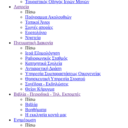
Τουριστικός Οδηγός Ιερών Μονών
Λατρεία
Πίσω
Πρόγραμμα Ακολουθιών
Τοπικοί Άγιοι
Συχνές απορίες
Εορτολόγιο
Νηστεία
Πνευματική Διακονία
Πίσω
Ιερά Εξομολόγηση
Ραδιοφωνικός Σταθμός
Κατηχητικά Σχολεία
Αντιαιρετική Δράση
Υπηρεσία Συμπαραστάσεως Οικογενείας
Θρησκευτική Υπηρεσία Στρατού
Συνέδρια - Εκδηλώσεις
Θείον Κήρυγμα
Βιβλία - Περιοδικά - Τηλ. Εκπομπές
Πίσω
Βιβλία
Βοηθήματα
Η εκκλησία κοντά μας
Ενημέρωση
Πίσω