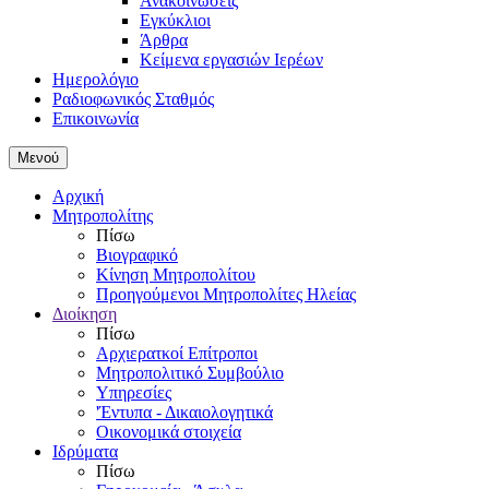
Ανακοινώσεις
Εγκύκλιοι
Άρθρα
Κείμενα εργασιών Ιερέων
Ημερολόγιο
Ραδιοφωνικός Σταθμός
Επικοινωνία
Μενού
Αρχική
Μητροπολίτης
Πίσω
Βιογραφικό
Κίνηση Μητροπολίτου
Προηγούμενοι Μητροπολίτες Ηλείας
Διοίκηση
Πίσω
Αρχιερατκοί Επίτροποι
Μητροπολιτικό Συμβούλιο
Υπηρεσίες
'Έντυπα - Δικαιολογητικά
Οικονομικά στοιχεία
Ιδρύματα
Πίσω