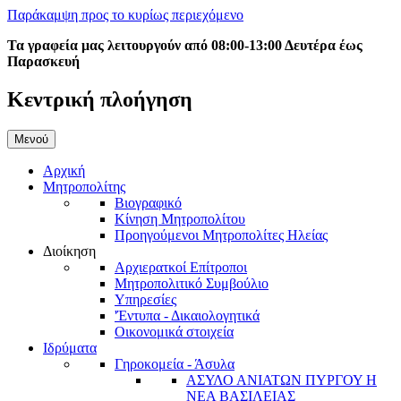
Παράκαμψη προς το κυρίως περιεχόμενο
Τα γραφεία μας λειτουργούν από 08:00-13:00 Δευτέρα έως
Παρασκευή
Κεντρική πλοήγηση
Μενού
Αρχική
Μητροπολίτης
Βιογραφικό
Κίνηση Μητροπολίτου
Προηγούμενοι Μητροπολίτες Ηλείας
Διοίκηση
Αρχιερατκοί Επίτροποι
Μητροπολιτικό Συμβούλιο
Υπηρεσίες
'Έντυπα - Δικαιολογητικά
Οικονομικά στοιχεία
Ιδρύματα
Γηροκομεία - Άσυλα
ΑΣΥΛΟ ΑΝΙΑΤΩΝ ΠΥΡΓΟΥ Η
ΝΕΑ ΒΑΣΙΛΕΙΑΣ