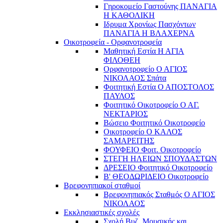
Γηροκομείο Γαστούνης ΠΑΝΑΓΙΑ
Η ΚΑΘΟΛΙΚΗ
Ιδρυμα Χρονίως Πασχόντων
ΠΑΝΑΓΙΑ Η ΒΛΑΧΕΡΝΑ
Οικοτροφεία - Ορφανοτροφεία
Μαθητική Εστία Η ΑΓΙΑ
ΦΙΛΟΘΕΗ
Ορφανοτροφείο Ο ΑΓΙΟΣ
ΝΙΚΟΛΑΟΣ Σπάτα
Φοιτητική Εστία Ο ΑΠΟΣΤΟΛΟΣ
ΠΑΥΛΟΣ
Φοιτητικό Οικοτροφείο Ο ΑΓ.
ΝΕΚΤΑΡΙΟΣ
Βώσειο Φοιτητικό Οικοτροφείο
Οικοτροφείο Ο ΚΑΛΟΣ
ΣΑΜΑΡΕΙΤΗΣ
ΦΟΥΦΕΙΟ Φοιτ. Οικοτροφείο
ΣΤΕΓΗ ΗΛΕΙΩΝ ΣΠΟΥΔΑΣΤΩΝ
ΔΡΕΣΕΙΟ Φοιτητικό Οικοτροφείο
Β' ΘΕΟΔΩΡΙΔΕΙΟ Οικοτροφείο
Βρεφονηπιακοί σταθμοί
Βρεφονηπιακός Σταθμός Ο ΑΓΙΟΣ
ΝΙΚΟΛΑΟΣ
Εκκλησιαστικές σχολές
Σχολή Βυζ. Μουσικής και