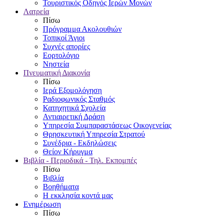
Τουριστικός Οδηγός Ιερών Μονών
Λατρεία
Πίσω
Πρόγραμμα Ακολουθιών
Τοπικοί Άγιοι
Συχνές απορίες
Εορτολόγιο
Νηστεία
Πνευματική Διακονία
Πίσω
Ιερά Εξομολόγηση
Ραδιοφωνικός Σταθμός
Κατηχητικά Σχολεία
Αντιαιρετική Δράση
Υπηρεσία Συμπαραστάσεως Οικογενείας
Θρησκευτική Υπηρεσία Στρατού
Συνέδρια - Εκδηλώσεις
Θείον Κήρυγμα
Βιβλία - Περιοδικά - Τηλ. Εκπομπές
Πίσω
Βιβλία
Βοηθήματα
Η εκκλησία κοντά μας
Ενημέρωση
Πίσω