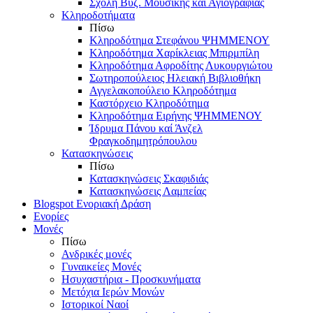
Σχολή Βυζ. Μουσικής και Αγιογραφίας
Κληροδοτήματα
Πίσω
Κληροδότημα Στεφάνου ΨΗΜΜΕΝΟΥ
Κληροδότημα Χαρίκλειας Μπιρμπίλη
Κληροδότημα Αφροδίτης Λυκουργιώτου
Σωτηροπούλειος Ηλειακή Βιβλιοθήκη
Αγγελακοπούλειο Κληροδότημα
Καστόρχειο Κληροδότημα
Κληροδότημα Ειρήνης ΨΗΜΜΕΝΟΥ
Ίδρυμα Πάνου καί Άνζελ
Φραγκοδημητρόπουλου
Κατασκηνώσεις
Πίσω
Κατασκηνώσεις Σκαφιδιάς
Κατασκηνώσεις Λαμπείας
Blogspot Ενοριακή Δράση
Ενορίες
Μονές
Πίσω
Ανδρικές μονές
Γυναικείες Μονές
Ησυχαστήρια - Προσκυνήματα
Μετόχια Ιερών Μονών
Ιστορικοί Ναοί