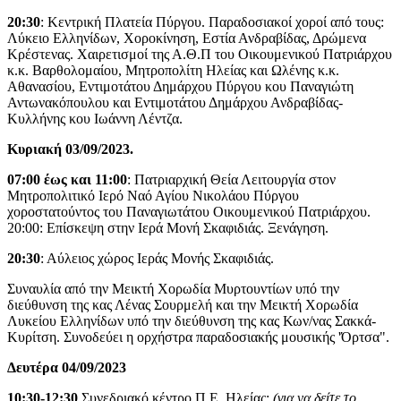
20:30
: Κεντρική Πλατεία Πύργου. Παραδοσιακοί χοροί από τους:
Λύκειο Ελληνίδων, Χοροκίνηση, Εστία Ανδραβίδας, Δρώμενα
Κρέστενας. Χαιρετισμοί της Α.Θ.Π του Οικουμενικού Πατριάρχου
κ.κ. Βαρθολομαίου, Μητροπολίτη Ηλείας και Ωλένης κ.κ.
Αθανασίου, Εντιμοτάτου Δημάρχου Πύργου κου Παναγιώτη
Αντωνακόπουλου και Εντιμοτάτου Δημάρχου Ανδραβίδας-
Κυλλήνης κου Ιωάννη Λέντζα.
Κυριακή 03/09/2023.
07:00 έως και 11:00
: Πατριαρχική Θεία Λειτουργία στον
Μητροπολιτικό Ιερό Ναό Αγίου Νικολάου Πύργου
χοροστατούντος του Παναγιωτάτου Οικουμενικού Πατριάρχου.
20:00: Επίσκεψη στην Ιερά Μονή Σκαφιδιάς. Ξενάγηση.
20:30
: Αύλειος χώρος Ιεράς Μονής Σκαφιδιάς.
Συναυλία από την Μεικτή Χορωδία Μυρτουντίων υπό την
διεύθυνση της κας Λένας Σουρμελή και την Μεικτή Χορωδία
Λυκείου Ελληνίδων υπό την διεύθυνση της κας Κων/νας Σακκά-
Κυρίτση. Συνοδεύει η ορχήστρα παραδοσιακής μουσικής 'Όρτσα".
Δευτέρα 04/09/2023
10:30-12:30
Συνεδριακό κέντρο Π.Ε. Ηλείας:
(για να δείτε το