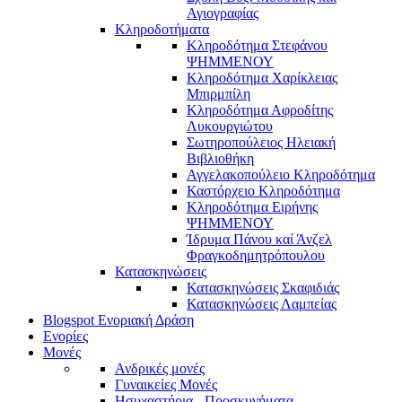
Αγιογραφίας
Κληροδοτήματα
Κληροδότημα Στεφάνου
ΨΗΜΜΕΝΟΥ
Κληροδότημα Χαρίκλειας
Μπιρμπίλη
Κληροδότημα Αφροδίτης
Λυκουργιώτου
Σωτηροπούλειος Ηλειακή
Βιβλιοθήκη
Αγγελακοπούλειο Κληροδότημα
Καστόρχειο Κληροδότημα
Κληροδότημα Ειρήνης
ΨΗΜΜΕΝΟΥ
Ίδρυμα Πάνου καί Άνζελ
Φραγκοδημητρόπουλου
Κατασκηνώσεις
Κατασκηνώσεις Σκαφιδιάς
Κατασκηνώσεις Λαμπείας
Blogspot Ενοριακή Δράση
Ενορίες
Μονές
Ανδρικές μονές
Γυναικείες Μονές
Ησυχαστήρια - Προσκυνήματα