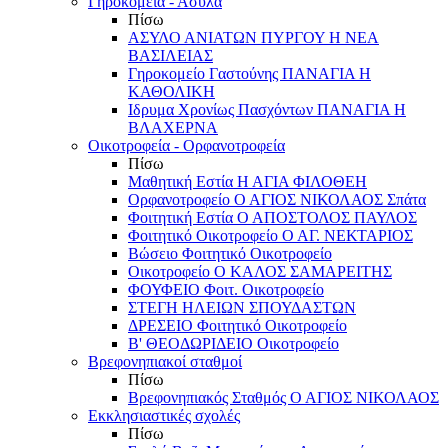
Γηροκομεία - Άσυλα
Πίσω
ΑΣΥΛΟ ΑΝΙΑΤΩΝ ΠΥΡΓΟΥ Η ΝΕΑ
ΒΑΣΙΛΕΙΑΣ
Γηροκομείο Γαστούνης ΠΑΝΑΓΙΑ Η
ΚΑΘΟΛΙΚΗ
Ιδρυμα Χρονίως Πασχόντων ΠΑΝΑΓΙΑ Η
ΒΛΑΧΕΡΝΑ
Οικοτροφεία - Ορφανοτροφεία
Πίσω
Μαθητική Εστία Η ΑΓΙΑ ΦΙΛΟΘΕΗ
Ορφανοτροφείο Ο ΑΓΙΟΣ ΝΙΚΟΛΑΟΣ Σπάτα
Φοιτητική Εστία Ο ΑΠΟΣΤΟΛΟΣ ΠΑΥΛΟΣ
Φοιτητικό Οικοτροφείο Ο ΑΓ. ΝΕΚΤΑΡΙΟΣ
Βώσειο Φοιτητικό Οικοτροφείο
Οικοτροφείο Ο ΚΑΛΟΣ ΣΑΜΑΡΕΙΤΗΣ
ΦΟΥΦΕΙΟ Φοιτ. Οικοτροφείο
ΣΤΕΓΗ ΗΛΕΙΩΝ ΣΠΟΥΔΑΣΤΩΝ
ΔΡΕΣΕΙΟ Φοιτητικό Οικοτροφείο
Β' ΘΕΟΔΩΡΙΔΕΙΟ Οικοτροφείο
Βρεφονηπιακοί σταθμοί
Πίσω
Βρεφονηπιακός Σταθμός Ο ΑΓΙΟΣ ΝΙΚΟΛΑΟΣ
Εκκλησιαστικές σχολές
Πίσω