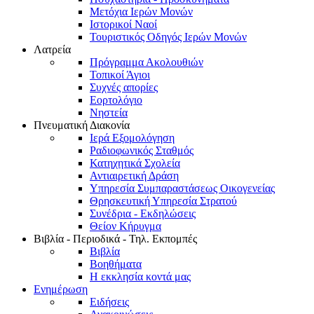
Μετόχια Ιερών Μονών
Ιστορικοί Ναοί
Τουριστικός Οδηγός Ιερών Μονών
Λατρεία
Πρόγραμμα Ακολουθιών
Τοπικοί Άγιοι
Συχνές απορίες
Εορτολόγιο
Νηστεία
Πνευματική Διακονία
Ιερά Εξομολόγηση
Ραδιοφωνικός Σταθμός
Κατηχητικά Σχολεία
Αντιαιρετική Δράση
Υπηρεσία Συμπαραστάσεως Οικογενείας
Θρησκευτική Υπηρεσία Στρατού
Συνέδρια - Εκδηλώσεις
Θείον Κήρυγμα
Βιβλία - Περιοδικά - Τηλ. Εκπομπές
Βιβλία
Βοηθήματα
Η εκκλησία κοντά μας
Ενημέρωση
Ειδήσεις