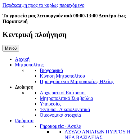
Παράκαμψη προς το κυρίως περιεχόμενο
Τα γραφεία μας λειτουργούν από 08:00-13:00 Δευτέρα έως
Παρασκευή
Κεντρική πλοήγηση
Μενού
Αρχική
Μητροπολίτης
Βιογραφικό
Κίνηση Μητροπολίτου
Προηγούμενοι Μητροπολίτες Ηλείας
Διοίκηση
Αρχιερατκοί Επίτροποι
Μητροπολιτικό Συμβούλιο
Υπηρεσίες
'Έντυπα - Δικαιολογητικά
Οικονομικά στοιχεία
Ιδρύματα
Γηροκομεία - Άσυλα
ΑΣΥΛΟ ΑΝΙΑΤΩΝ ΠΥΡΓΟΥ Η
ΝΕΑ ΒΑΣΙΛΕΙΑΣ