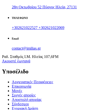
28η Οκτωβρίου 52 Πύργος Ηλεία, 27131
ΤΗΛΕΦΩΝΟ
+302621022527
+302621022069
Email
contact@imilias.gr
Ραδ. Σταθμός Ι.Μ. Ηλείας 107,6FM
Aκουστέ ζωντανά
Υποσέλιδο
Αρχιερατικές Περιφέρειες
Επικοινωνία
Μονές
Συχνές απορίες
Αποστολή απορίας
Σύνδεσμοι
Ενοριακή Δράση