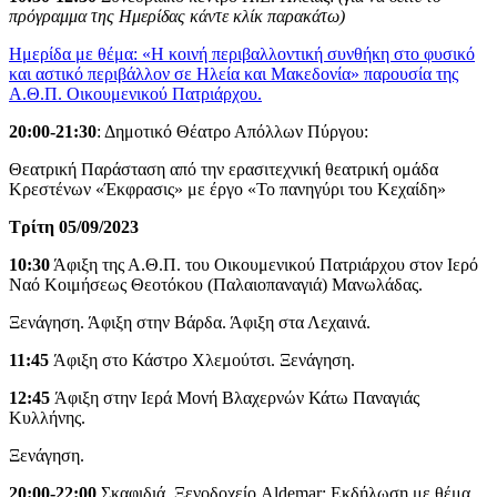
πρόγραμμα της Ημερίδας κάντε κλίκ παρακάτω)
Ημερίδα με θέμα: «Η κοινή περιβαλλοντική συνθήκη στο φυσικό
και αστικό περιβάλλον σε Ηλεία και Μακεδονία» παρουσία της
Α.Θ.Π. Οικουμενικού Πατριάρχου.
20:00-21:30
: Δημοτικό Θέατρο Απόλλων Πύργου:
Θεατρική Παράσταση από την ερασιτεχνική θεατρική ομάδα
Κρεστένων «Έκφρασις» με έργο «Το πανηγύρι του Κεχαίδη»
Τρίτη 05/09/2023
10:30
Άφιξη της Α.Θ.Π. του Οικουμενικού Πατριάρχου στον Ιερό
Ναό Κοιμήσεως Θεοτόκου (Παλαιοπαναγιά) Μανωλάδας.
Ξενάγηση. Άφιξη στην Βάρδα. Άφιξη στα Λεχαινά.
11:45
Άφιξη στο Κάστρο Χλεμούτσι. Ξενάγηση.
12:45
Άφιξη στην Ιερά Μονή Βλαχερνών Κάτω Παναγιάς
Κυλλήνης.
Ξενάγηση.
20:00-22:00
Σκαφιδιά. Ξενοδοχείο Aldemar: Εκδήλωση με θέμα