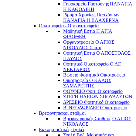
Γηροκομείο Γαστούνης ΠΑΝΑΓΙΑ
Η ΚΑΘΟΛΙΚΗ
Ιδρυμα Χρονίως Πασχόντων
ΠΑΝΑΓΙΑ Η ΒΛΑΧΕΡΝΑ
Οικοτροφεία - Ορφανοτροφεία
Μαθητική Εστία Η ΑΓΙΑ
ΦΙΛΟΘΕΗ
Ορφανοτροφείο Ο ΑΓΙΟΣ
ΝΙΚΟΛΑΟΣ Σπάτα
Φοιτητική Εστία Ο ΑΠΟΣΤΟΛΟΣ
ΠΑΥΛΟΣ
Φοιτητικό Οικοτροφείο Ο ΑΓ.
ΝΕΚΤΑΡΙΟΣ
Βώσειο Φοιτητικό Οικοτροφείο
Οικοτροφείο Ο ΚΑΛΟΣ
ΣΑΜΑΡΕΙΤΗΣ
ΦΟΥΦΕΙΟ Φοιτ. Οικοτροφείο
ΣΤΕΓΗ ΗΛΕΙΩΝ ΣΠΟΥΔΑΣΤΩΝ
ΔΡΕΣΕΙΟ Φοιτητικό Οικοτροφείο
Β' ΘΕΟΔΩΡΙΔΕΙΟ Οικοτροφείο
Βρεφονηπιακοί σταθμοί
Βρεφονηπιακός Σταθμός Ο ΑΓΙΟΣ
ΝΙΚΟΛΑΟΣ
Εκκλησιαστικές σχολές
Σχολή Βυζ. Μουσικής και