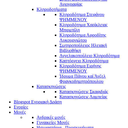
Αγιογραφίας
Κληροδοτήματα
Κληροδότημα Στεφάνου
ΨΗΜΜΕΝΟΥ
Κληροδότημα Χαρίκλειας
Μπιρμπίλη
Κληροδότημα Αφροδίτης
Λυκουργιώτου
Σωτηροπούλειος Ηλειακή
Βιβλιοθήκη
Αγγελακοπούλειο Κληροδότημα
Καστόρχειο Κληροδότημα
Κληροδότημα Ειρήνης
ΨΗΜΜΕΝΟΥ
Ίδρυμα Πάνου καί Άνζελ
Φραγκοδημητρόπουλου
Κατασκηνώσεις
Κατασκηνώσεις Σκαφιδιάς
Κατασκηνώσεις Λαμπείας
Blogspot Ενοριακή Δράση
Ενορίες
Μονές
Ανδρικές μονές
Γυναικείες Μονές
Ησυχαστήρια - Προσκυνήματα