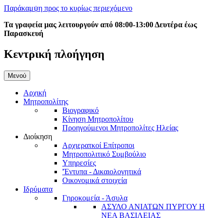
Παράκαμψη προς το κυρίως περιεχόμενο
Τα γραφεία μας λειτουργούν από 08:00-13:00 Δευτέρα έως
Παρασκευή
Κεντρική πλοήγηση
Μενού
Αρχική
Μητροπολίτης
Βιογραφικό
Κίνηση Μητροπολίτου
Προηγούμενοι Μητροπολίτες Ηλείας
Διοίκηση
Αρχιερατκοί Επίτροποι
Μητροπολιτικό Συμβούλιο
Υπηρεσίες
'Έντυπα - Δικαιολογητικά
Οικονομικά στοιχεία
Ιδρύματα
Γηροκομεία - Άσυλα
ΑΣΥΛΟ ΑΝΙΑΤΩΝ ΠΥΡΓΟΥ Η
ΝΕΑ ΒΑΣΙΛΕΙΑΣ