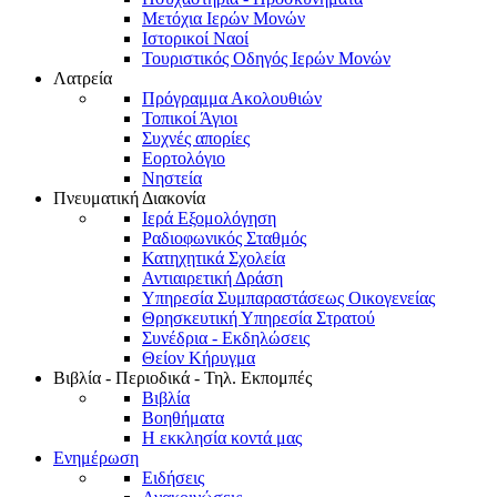
Μετόχια Ιερών Μονών
Ιστορικοί Ναοί
Τουριστικός Οδηγός Ιερών Μονών
Λατρεία
Πρόγραμμα Ακολουθιών
Τοπικοί Άγιοι
Συχνές απορίες
Εορτολόγιο
Νηστεία
Πνευματική Διακονία
Ιερά Εξομολόγηση
Ραδιοφωνικός Σταθμός
Κατηχητικά Σχολεία
Αντιαιρετική Δράση
Υπηρεσία Συμπαραστάσεως Οικογενείας
Θρησκευτική Υπηρεσία Στρατού
Συνέδρια - Εκδηλώσεις
Θείον Κήρυγμα
Βιβλία - Περιοδικά - Τηλ. Εκπομπές
Βιβλία
Βοηθήματα
Η εκκλησία κοντά μας
Ενημέρωση
Ειδήσεις