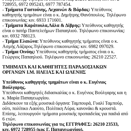
728955, 6972 095243, 6977 787454.
-
Τμήματα Γαστούνης, Λεχαινών & Βάρδας:
Υπεύθυνος
καθηγητής τμημάτων είναι ο κ. Δημήτρης Θανόπουλος. Τηλέφωνο
επικοινωνίας: κιν. 6933 171601.
-
Τμήματα Καράτουλα,Λάλα & Δίβρης:
Υπεύθυνος καθηγητής
είναι ο πατήρ Παντελεήμων Παπαηλιού. Τηλέφωνο επικοινωνίας:
κιν. 6932 788123.
-
Τμήμα Ελαιώνα
: Υπεύθυνος καθηγητής τμήματος είναι ο κ.
Ασμής Λάζαρος.Τηλέφωνο επικοινωνίας: κιν. 6982 097029.
-
Τμήμα Οινόης:
Υπεύθυνος καθηγητής τμήματος είναι ο κ.
Γεώργιος Παπαηλιού. Τηλέφωνο επικοινωνίας: 26210 22527.
ΤΜΗΜΑΤΑ ΚΑΙ ΚΑΘΗΓΗΤΕΣ ΠΑΡΑΔΟΣΙΑΚΩΝ
ΟΡΓΑΝΩΝ Ι.Μ. ΗΛΕΙΑΣ ΚΑΙ ΩΛΕΝΗΣ
Υπεύθυνος καθηγητής τμημάτων είναι ο κ. Ευγένιος
Βούλγαρης.
Υπεύθυνοι καθηγητές διδασκαλίας ο κ. Ευγένιος Βούλγαρης και η
κ. Μαρία Παπαγεωργίου.
Διδάσκουν τα εξής μουσικά όργανα: Ταμπουρά, Γυαλί Ταμπούρ,
ούτι, πολίτικο Λαούτο, Πολίτικη Λύρα, κανονάκι & κρουστά.
Επίσης, λειτουργούν τμήματα μουσικής προπαιδείας για παιδιά από
6 ετών.
Τηλέφωνο επικοινωνίας για τις ΕΓΓΡΑΦΕΣ: 26210 23533,
κιν. 6972 728955 (κος Γ. Παπαγεωργίου).