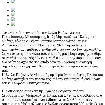
Τον εναρκτήριο αγιασμό στην Σχολή Βυζαντινής και
Παραδοσιακής Μουσικής της Ιεράς Μητροπόλεως Ηλείας και
Ωλένης, τέλεσε ο Σεβασμιώτατος Μητροπολίτης μας κ.κ.
Αθανάσιος, την Τρίτη 5 Νοεμβρίου 2024, παρουσία των
καθηγητών, των μαθητών, μαθητριών και των γονέων της σχολής..
Στην σύντομη προσλαλιά του, ο Σεπτός μας Ποιμενάρχης, στάθηκε
στην αξία της σχολής, τόνισε την αξία της και την παρομοίασε σαν
ένα δεύτερο σχολείο στο οποίο όταν του δώσουμε ιδιαίτερη
σημασία, προσοχή τότε θα μας ωφελήσει πραγματικά στην ζωή
μας.
Η Σχολή Βυζαντινής Μουσικής της Ιεράς Μητροπόλεως Ηλείας και
Ωλένης συνεχίζει την πορεία της υπό την καλλιτεχνική διεύθυνση
του κ. Γεώργιου Παπαγεωργίου.
Η ελπιδοφόρα συνέχεια της Σχολής ενισχύεται από τον
Σεβασμιώτατο Μητροπολίτη Ηλείας και Ωλένης, κ.κ. Αθανάσιο, ο
οποίος πάντα υποστήριζε και ενθάρρυνε τη Σχολή. Επιπλέον,
σήμερα στο Μαθητολόγιο της Σχολής εγγράφονται 300 μαθητές και