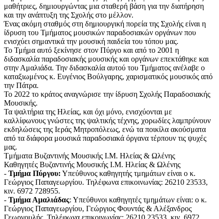
μαθήτριες, δημιουργώντας μια σταθερή βάση για την διατήρηση
και την ανάπτυξη της Σχολής στο μέλλον.
Ένας ακόμη σταθμός στη δημιουργική πορεία της Σχολής είναι η
ίδρυση του Τμήματος μουσικών παραδοσιακών οργάνων που
ενισχύει σημαντικά την μουσική παιδεία του τόπου μας.
Το Τμήμα αυτό ξεκίνησε στον Πύργο και από το 2001 η
διδασκαλία παραδοσιακής μουσικής και οργάνων επεκτάθηκε και
στην Αμαλιάδα. Την διδασκαλία αυτού του Τμήματος ανέλαβε ο
καταξιωμένος κ. Ευγένιος Βούλγαρης, χαρισματικός μουσικός από
την Πάτρα.
Το 2022 το κράτος αναγνώρισε την ίδρυση Σχολής Παραδοσιακής
Μουσικής.
Τα ψαλτήρια της Ηλείας, και όχι μόνο, ενισχύονται με
καλλίφωνους γνώστες της ψαλτικής τέχνης, χορωδίες λαμπρύνουν
εκδηλώσεις της Ιεράς Μητροπόλεως, ενώ τα ποικίλα ακούσματα
από τα διάφορα μουσικά παραδοσιακά όργανα τέρπουν τις ψυχές
μας.
Tμήματα Βυζαντινής Μουσικής Ι.Μ. Ηλείας & Ωλένης
Καθηγητές Βυζαντινής Μουσικής Ι.Μ. Ηλείας & Ωλένης
-
Τμήμα Πύργου:
Υπεύθυνος καθηγητής τμημάτων είναι ο κ.
Γεώργιος Παπαγεωργίου. Τηλέφωνα επικοινωνίας: 26210 23533,
κιν. 6972 728955.
-
Τμήμα Αμαλιάδας
: Υπεύθυνοι καθηγητές τμημάτων είναι: ο κ.
Γεώργιος Παπαγεωργίου, Γεώργιος Φουντάς & Αλέξανδρος
Γεωργουλής. Τηλέφωνα επικοινωνίας: 26210 23533, κιν. 6972