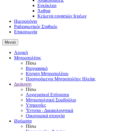
Ανακοινώσεις
Εγκύκλιοι
Άρθρα
Κείμενα εργασιών Ιερέων
Ημερολόγιο
Ραδιοφωνικός Σταθμός
Επικοινωνία
Μενού
Αρχική
Μητροπολίτης
Πίσω
Βιογραφικό
Κίνηση Μητροπολίτου
Προηγούμενοι Μητροπολίτες Ηλείας
Διοίκηση
Πίσω
Αρχιερατκοί Επίτροποι
Μητροπολιτικό Συμβούλιο
Υπηρεσίες
'Έντυπα - Δικαιολογητικά
Οικονομικά στοιχεία
Ιδρύματα
Πίσω