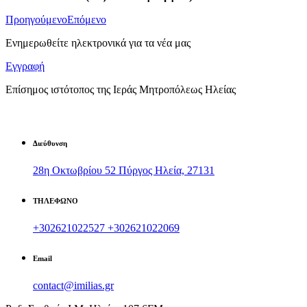
Προηγούμενο
Επόμενο
Ενημερωθείτε ηλεκτρονικά για τα νέα μας
Εγγραφή
Επίσημος ιστότοπος της Ιεράς Μητροπόλεως Ηλείας
Διεύθυνση
28η Οκτωβρίου 52 Πύργος Ηλεία, 27131
ΤΗΛΕΦΩΝΟ
+302621022527
+302621022069
Email
contact@imilias.gr