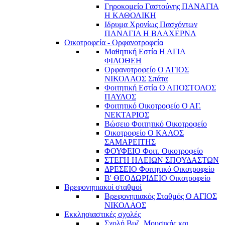
Γηροκομείο Γαστούνης ΠΑΝΑΓΙΑ
Η ΚΑΘΟΛΙΚΗ
Ιδρυμα Χρονίως Πασχόντων
ΠΑΝΑΓΙΑ Η ΒΛΑΧΕΡΝΑ
Οικοτροφεία - Ορφανοτροφεία
Μαθητική Εστία Η ΑΓΙΑ
ΦΙΛΟΘΕΗ
Ορφανοτροφείο Ο ΑΓΙΟΣ
ΝΙΚΟΛΑΟΣ Σπάτα
Φοιτητική Εστία Ο ΑΠΟΣΤΟΛΟΣ
ΠΑΥΛΟΣ
Φοιτητικό Οικοτροφείο Ο ΑΓ.
ΝΕΚΤΑΡΙΟΣ
Βώσειο Φοιτητικό Οικοτροφείο
Οικοτροφείο Ο ΚΑΛΟΣ
ΣΑΜΑΡΕΙΤΗΣ
ΦΟΥΦΕΙΟ Φοιτ. Οικοτροφείο
ΣΤΕΓΗ ΗΛΕΙΩΝ ΣΠΟΥΔΑΣΤΩΝ
ΔΡΕΣΕΙΟ Φοιτητικό Οικοτροφείο
Β' ΘΕΟΔΩΡΙΔΕΙΟ Οικοτροφείο
Βρεφονηπιακοί σταθμοί
Βρεφονηπιακός Σταθμός Ο ΑΓΙΟΣ
ΝΙΚΟΛΑΟΣ
Εκκλησιαστικές σχολές
Σχολή Βυζ. Μουσικής και