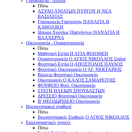
Γηροκομεία - Άσυλα
Πίσω
ΑΣΥΛΟ ΑΝΙΑΤΩΝ ΠΥΡΓΟΥ Η ΝΕΑ
ΒΑΣΙΛΕΙΑΣ
Γηροκομείο Γαστούνης ΠΑΝΑΓΙΑ Η
ΚΑΘΟΛΙΚΗ
Ιδρυμα Χρονίως Πασχόντων ΠΑΝΑΓΙΑ Η
ΒΛΑΧΕΡΝΑ
Οικοτροφεία - Ορφανοτροφεία
Πίσω
Μαθητική Εστία Η ΑΓΙΑ ΦΙΛΟΘΕΗ
Ορφανοτροφείο Ο ΑΓΙΟΣ ΝΙΚΟΛΑΟΣ Σπάτα
Φοιτητική Εστία Ο ΑΠΟΣΤΟΛΟΣ ΠΑΥΛΟΣ
Φοιτητικό Οικοτροφείο Ο ΑΓ. ΝΕΚΤΑΡΙΟΣ
Βώσειο Φοιτητικό Οικοτροφείο
Οικοτροφείο Ο ΚΑΛΟΣ ΣΑΜΑΡΕΙΤΗΣ
ΦΟΥΦΕΙΟ Φοιτ. Οικοτροφείο
ΣΤΕΓΗ ΗΛΕΙΩΝ ΣΠΟΥΔΑΣΤΩΝ
ΔΡΕΣΕΙΟ Φοιτητικό Οικοτροφείο
Β' ΘΕΟΔΩΡΙΔΕΙΟ Οικοτροφείο
Βρεφονηπιακοί σταθμοί
Πίσω
Βρεφονηπιακός Σταθμός Ο ΑΓΙΟΣ ΝΙΚΟΛΑΟΣ
Εκκλησιαστικές σχολές
Πίσω