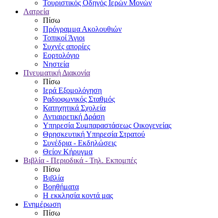
Τουριστικός Οδηγός Ιερών Μονών
Λατρεία
Πίσω
Πρόγραμμα Ακολουθιών
Τοπικοί Άγιοι
Συχνές απορίες
Εορτολόγιο
Νηστεία
Πνευματική Διακονία
Πίσω
Ιερά Εξομολόγηση
Ραδιοφωνικός Σταθμός
Κατηχητικά Σχολεία
Αντιαιρετική Δράση
Υπηρεσία Συμπαραστάσεως Οικογενείας
Θρησκευτική Υπηρεσία Στρατού
Συνέδρια - Εκδηλώσεις
Θείον Κήρυγμα
Βιβλία - Περιοδικά - Τηλ. Εκπομπές
Πίσω
Βιβλία
Βοηθήματα
Η εκκλησία κοντά μας
Ενημέρωση
Πίσω