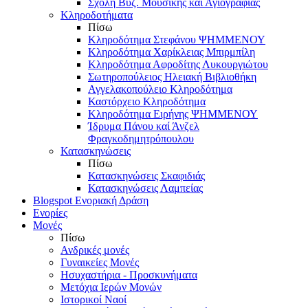
Σχολή Βυζ. Μουσικής και Αγιογραφίας
Κληροδοτήματα
Πίσω
Κληροδότημα Στεφάνου ΨΗΜΜΕΝΟΥ
Κληροδότημα Χαρίκλειας Μπιρμπίλη
Κληροδότημα Αφροδίτης Λυκουργιώτου
Σωτηροπούλειος Ηλειακή Βιβλιοθήκη
Αγγελακοπούλειο Κληροδότημα
Καστόρχειο Κληροδότημα
Κληροδότημα Ειρήνης ΨΗΜΜΕΝΟΥ
Ίδρυμα Πάνου καί Άνζελ
Φραγκοδημητρόπουλου
Κατασκηνώσεις
Πίσω
Κατασκηνώσεις Σκαφιδιάς
Κατασκηνώσεις Λαμπείας
Blogspot Ενοριακή Δράση
Ενορίες
Μονές
Πίσω
Ανδρικές μονές
Γυναικείες Μονές
Ησυχαστήρια - Προσκυνήματα
Μετόχια Ιερών Μονών
Ιστορικοί Ναοί