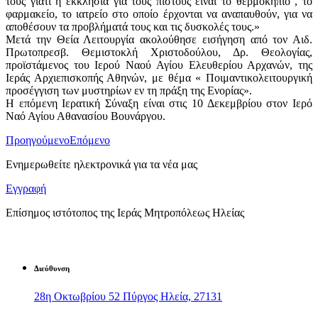
τους γιατί η εκκλησιά για τους πιστούς είναι το θερμοκήπιο , το
φαρμακείο, το ιατρείο στο οποίο έρχονται να αναπαυθούν, για να
αποθέσουν τα προβλήματά τους και τις δυσκολές τους.»
Μετά την Θεία Λειτουργία ακολούθησε εισήγηση από τον Αιδ.
Πρωτοπρεσβ. Θεμιστοκλή Χριστοδούλου, Δρ. Θεολογίας,
προϊστάμενος του Ιερού Ναού Αγίου Ελευθερίου Αρχανών, της
Ιεράς Αρχιεπισκοπής Αθηνών, με θέμα « Ποιμαντικολειτουργική
προσέγγιση των μυστηρίων εν τη πράξη της Ενορίας».
Η επόμενη Ιερατική Σύναξη είναι στις 10 Δεκεμβρίου στον Ιερό
Ναό Αγίου Αθανασίου Βουνάργου.
Προηγούμενο
Επόμενο
Ενημερωθείτε ηλεκτρονικά για τα νέα μας
Εγγραφή
Επίσημος ιστότοπος της Ιεράς Μητροπόλεως Ηλείας
Διεύθυνση
28η Οκτωβρίου 52 Πύργος Ηλεία, 27131