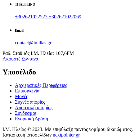
ΤΗΛΕΦΩΝΟ
+302621022527
+302621022069
Email
contact@imilias.gr
Ραδ. Σταθμός Ι.Μ. Ηλείας 107,6FM
Aκουστέ ζωντανά
Υποσέλιδο
Αρχιερατικές Περιφέρειες
Επικοινωνία
Μονές
Συχνές απορίες
Αποστολή απορίας
Σύνδεσμοι
Ενοριακή Δράση
Ι.Μ. Ηλείας © 2023. Με επιφύλαξη παντός νομίμου δικαιώματος.
Κατασκευή ιστοσελίδων
nextpointer.gr