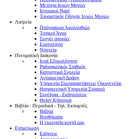
Μετόχια Ιερών Μονών
Ιστορικοί Ναοί
Τουριστικός Οδηγός Ιερών Μονών
Λατρεία
Πρόγραμμα Ακολουθιών
Τοπικοί Άγιοι
Συχνές απορίες
Εορτολόγιο
Νηστεία
Πνευματική Διακονία
Ιερά Εξομολόγηση
Ραδιοφωνικός Σταθμός
Κατηχητικά Σχολεία
Αντιαιρετική Δράση
Υπηρεσία Συμπαραστάσεως Οικογενείας
Θρησκευτική Υπηρεσία Στρατού
Συνέδρια - Εκδηλώσεις
Θείον Κήρυγμα
Βιβλία - Περιοδικά - Τηλ. Εκπομπές
Βιβλία
Βοηθήματα
Η εκκλησία κοντά μας
Ενημέρωση
Ειδήσεις