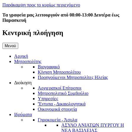
Παράκαμψη προς το κυρίως περιεχόμενο
Τα γραφεία μας λειτουργούν από 08:00-13:00 Δευτέρα έως
Παρασκευή
Κεντρική πλοήγηση
Μενού
Αρχική
Μητροπολίτης
Βιογραφικό
Κίνηση Μητροπολίτου
Προηγούμενοι Μητροπολίτες Ηλείας
Διοίκηση
Αρχιερατκοί Επίτροποι
Μητροπολιτικό Συμβούλιο
Υπηρεσίες
'Έντυπα - Δικαιολογητικά
Οικονομικά στοιχεία
Ιδρύματα
Γηροκομεία - Άσυλα
ΑΣΥΛΟ ΑΝΙΑΤΩΝ ΠΥΡΓΟΥ Η
ΝΕΑ ΒΑΣΙΛΕΙΑΣ