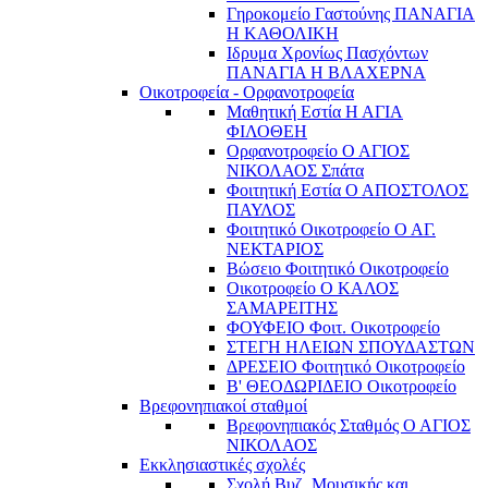
Γηροκομείο Γαστούνης ΠΑΝΑΓΙΑ
Η ΚΑΘΟΛΙΚΗ
Ιδρυμα Χρονίως Πασχόντων
ΠΑΝΑΓΙΑ Η ΒΛΑΧΕΡΝΑ
Οικοτροφεία - Ορφανοτροφεία
Μαθητική Εστία Η ΑΓΙΑ
ΦΙΛΟΘΕΗ
Ορφανοτροφείο Ο ΑΓΙΟΣ
ΝΙΚΟΛΑΟΣ Σπάτα
Φοιτητική Εστία Ο ΑΠΟΣΤΟΛΟΣ
ΠΑΥΛΟΣ
Φοιτητικό Οικοτροφείο Ο ΑΓ.
ΝΕΚΤΑΡΙΟΣ
Βώσειο Φοιτητικό Οικοτροφείο
Οικοτροφείο Ο ΚΑΛΟΣ
ΣΑΜΑΡΕΙΤΗΣ
ΦΟΥΦΕΙΟ Φοιτ. Οικοτροφείο
ΣΤΕΓΗ ΗΛΕΙΩΝ ΣΠΟΥΔΑΣΤΩΝ
ΔΡΕΣΕΙΟ Φοιτητικό Οικοτροφείο
Β' ΘΕΟΔΩΡΙΔΕΙΟ Οικοτροφείο
Βρεφονηπιακοί σταθμοί
Βρεφονηπιακός Σταθμός Ο ΑΓΙΟΣ
ΝΙΚΟΛΑΟΣ
Εκκλησιαστικές σχολές
Σχολή Βυζ. Μουσικής και