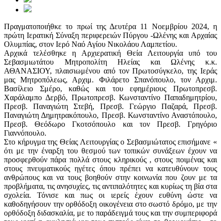
Πραγματοποιήθκε το πρωί της Δευτέρα 11 Νοεμβρίου 2024, η
πρώτη Ιερατική Σύναξη περιφερειών Πύργου -Ωλένης και Αρχαίας
Ολυμπίας, στον Ιερό Ναό Αγίου Νικολάου Λαμπετίου.
Αρχικά τελέσθηκε η Αρχιερατική Θεία Λειτουργία υπό του
Σεβασμιωτάτου Μητροπολίτη Ηλείας και Ωλένης κ.κ.
ΑΘΑΝΑΣΙΟΥ, πλαισιωμένου από τον Πρωτοσύγκελο, της Ιεράς
μας Μητροπόλεως, Αρχιμ. Φιλάρετο Σπανόπουλο, τον Αρχιμ.
Βασίλειο Σμέρο, καθώς και του εφημέριους Πρωτοπρεσβ.
Χαράλαμπο Δερβό, Πρωτοπρεσβ. Κωνσταντίνο Παπαδημητρίου,
Πρεσβ. Παναγιώτη Στεβή, Πρεσβ. Γεώργιο Παζαρά, Πρεσβ.
Παναγιώτη Δημητρακόπουλο, Πρεσβ. Κωνσταντίνο Αναστόπουλο,
Πρεσβ. Θεόδωρο Γκοτσόπουλο και τον Πρεσβ. Γρηγόριο
Γιαννόπουλο.
Στο κήρυγμα της Θείας Λειτουργίας ο Σεβασμιώτατος επισήμανε «
ότι με την έναρξη του θεσμού των τοπικών συνάξεων έχουν να
προσφερθούν πάρα πολλά στους κληρικούς , στους ποιμένας και
στους πνευματικούς ηγέτες όπου πρέπει να κατευθύνουν τους
ανθρώπους και να τους βοηθούν στην κοινωνία που ζουν με τα
προβλήματα, τις ανησυχίες, τις αντιπαλότητες και κυρίως τη βία στα
σχολεία. Τόνισε και πως οι ιερείς έχουν ευθύνη ώστε να
καθοδηγήσουν την ορθόδοξη οικογένεια στο σωστό δρόμο, με την
ορθόδοξη διδασκαλία, με το παράδειγμά τους και την συμπεριφορά