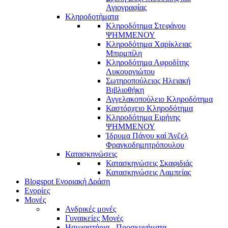
Αγιογραφίας
Κληροδοτήματα
Κληροδότημα Στεφάνου
ΨΗΜΜΕΝΟΥ
Κληροδότημα Χαρίκλειας
Μπιρμπίλη
Κληροδότημα Αφροδίτης
Λυκουργιώτου
Σωτηροπούλειος Ηλειακή
Βιβλιοθήκη
Αγγελακοπούλειο Κληροδότημα
Καστόρχειο Κληροδότημα
Κληροδότημα Ειρήνης
ΨΗΜΜΕΝΟΥ
Ίδρυμα Πάνου καί Άνζελ
Φραγκοδημητρόπουλου
Κατασκηνώσεις
Κατασκηνώσεις Σκαφιδιάς
Κατασκηνώσεις Λαμπείας
Blogspot Ενοριακή Δράση
Ενορίες
Μονές
Ανδρικές μονές
Γυναικείες Μονές
Ησυχαστήρια - Προσκυνήματα