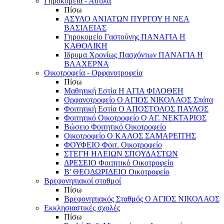
Γηροκομεία - Άσυλα
Πίσω
ΑΣΥΛΟ ΑΝΙΑΤΩΝ ΠΥΡΓΟΥ Η ΝΕΑ
ΒΑΣΙΛΕΙΑΣ
Γηροκομείο Γαστούνης ΠΑΝΑΓΙΑ Η
ΚΑΘΟΛΙΚΗ
Ιδρυμα Χρονίως Πασχόντων ΠΑΝΑΓΙΑ Η
ΒΛΑΧΕΡΝΑ
Οικοτροφεία - Ορφανοτροφεία
Πίσω
Μαθητική Εστία Η ΑΓΙΑ ΦΙΛΟΘΕΗ
Ορφανοτροφείο Ο ΑΓΙΟΣ ΝΙΚΟΛΑΟΣ Σπάτα
Φοιτητική Εστία Ο ΑΠΟΣΤΟΛΟΣ ΠΑΥΛΟΣ
Φοιτητικό Οικοτροφείο Ο ΑΓ. ΝΕΚΤΑΡΙΟΣ
Βώσειο Φοιτητικό Οικοτροφείο
Οικοτροφείο Ο ΚΑΛΟΣ ΣΑΜΑΡΕΙΤΗΣ
ΦΟΥΦΕΙΟ Φοιτ. Οικοτροφείο
ΣΤΕΓΗ ΗΛΕΙΩΝ ΣΠΟΥΔΑΣΤΩΝ
ΔΡΕΣΕΙΟ Φοιτητικό Οικοτροφείο
Β' ΘΕΟΔΩΡΙΔΕΙΟ Οικοτροφείο
Βρεφονηπιακοί σταθμοί
Πίσω
Βρεφονηπιακός Σταθμός Ο ΑΓΙΟΣ ΝΙΚΟΛΑΟΣ
Εκκλησιαστικές σχολές
Πίσω