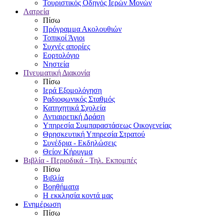
Τουριστικός Οδηγός Ιερών Μονών
Λατρεία
Πίσω
Πρόγραμμα Ακολουθιών
Τοπικοί Άγιοι
Συχνές απορίες
Εορτολόγιο
Νηστεία
Πνευματική Διακονία
Πίσω
Ιερά Εξομολόγηση
Ραδιοφωνικός Σταθμός
Κατηχητικά Σχολεία
Αντιαιρετική Δράση
Υπηρεσία Συμπαραστάσεως Οικογενείας
Θρησκευτική Υπηρεσία Στρατού
Συνέδρια - Εκδηλώσεις
Θείον Κήρυγμα
Βιβλία - Περιοδικά - Τηλ. Εκπομπές
Πίσω
Βιβλία
Βοηθήματα
Η εκκλησία κοντά μας
Ενημέρωση
Πίσω