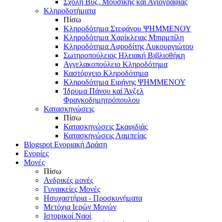
Σχολή Βυζ. Μουσικής και Αγιογραφίας
Κληροδοτήματα
Πίσω
Κληροδότημα Στεφάνου ΨΗΜΜΕΝΟΥ
Κληροδότημα Χαρίκλειας Μπιρμπίλη
Κληροδότημα Αφροδίτης Λυκουργιώτου
Σωτηροπούλειος Ηλειακή Βιβλιοθήκη
Αγγελακοπούλειο Κληροδότημα
Καστόρχειο Κληροδότημα
Κληροδότημα Ειρήνης ΨΗΜΜΕΝΟΥ
Ίδρυμα Πάνου καί Άνζελ
Φραγκοδημητρόπουλου
Κατασκηνώσεις
Πίσω
Κατασκηνώσεις Σκαφιδιάς
Κατασκηνώσεις Λαμπείας
Blogspot Ενοριακή Δράση
Ενορίες
Μονές
Πίσω
Ανδρικές μονές
Γυναικείες Μονές
Ησυχαστήρια - Προσκυνήματα
Μετόχια Ιερών Μονών
Ιστορικοί Ναοί