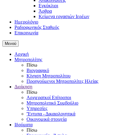
Ανακοινώσεις
Εγκύκλιοι
Άρθρα
Κείμενα εργασιών Ιερέων
Ημερολόγιο
Ραδιοφωνικός Σταθμός
Επικοινωνία
Μενού
Αρχική
Μητροπολίτης
Πίσω
Βιογραφικό
Κίνηση Μητροπολίτου
Προηγούμενοι Μητροπολίτες Ηλείας
Διοίκηση
Πίσω
Αρχιερατκοί Επίτροποι
Μητροπολιτικό Συμβούλιο
Υπηρεσίες
'Έντυπα - Δικαιολογητικά
Οικονομικά στοιχεία
Ιδρύματα
Πίσω