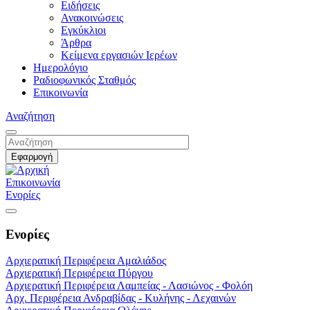
Ειδήσεις
Ανακοινώσεις
Εγκύκλιοι
Άρθρα
Κείμενα εργασιών Ιερέων
Ημερολόγιο
Ραδιοφωνικός Σταθμός
Επικοινωνία
Αναζήτηση
Επικοινωνία
Ενορίες
Ενορίες
Αρχιερατική Περιφέρεια Αμαλιάδος
Αρχιερατική Περιφέρεια Πύργου
Αρχιερατική Περιφέρεια Λαμπείας - Λασιώνος - Φολόη
Αρχ. Περιφέρεια Ανδραβίδας - Κυλήνης - Λεχαινών