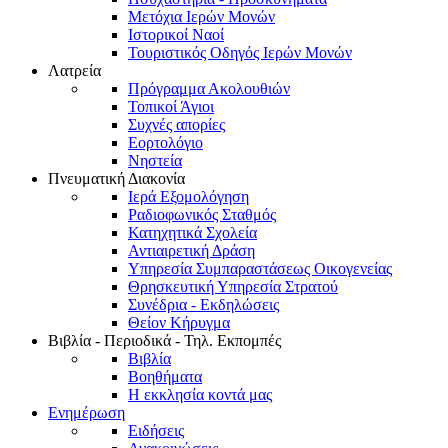
Μετόχια Ιερών Μονών
Ιστορικοί Ναοί
Τουριστικός Οδηγός Ιερών Μονών
Λατρεία
Πρόγραμμα Ακολουθιών
Τοπικοί Άγιοι
Συχνές απορίες
Εορτολόγιο
Νηστεία
Πνευματική Διακονία
Ιερά Εξομολόγηση
Ραδιοφωνικός Σταθμός
Κατηχητικά Σχολεία
Αντιαιρετική Δράση
Υπηρεσία Συμπαραστάσεως Οικογενείας
Θρησκευτική Υπηρεσία Στρατού
Συνέδρια - Εκδηλώσεις
Θείον Κήρυγμα
Βιβλία - Περιοδικά - Τηλ. Εκπομπές
Βιβλία
Βοηθήματα
Η εκκλησία κοντά μας
Ενημέρωση
Ειδήσεις