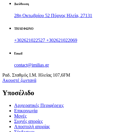
Διεύθυνση
28η Οκτωβρίου 52 Πύργος Ηλεία, 27131
ΤΗΛΕΦΩΝΟ
+302621022527
+302621022069
Email
contact@imilias.gr
Ραδ. Σταθμός Ι.Μ. Ηλείας 107,6FM
Aκουστέ ζωντανά
Υποσέλιδο
Αρχιερατικές Περιφέρειες
Επικοινωνία
Μονές
Συχνές απορίες
Αποστολή απορίας
Σύνδεσμοι