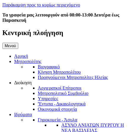
Παράκαμψη προς το κυρίως περιεχόμενο
Τα γραφεία μας λειτουργούν από 08:00-13:00 Δευτέρα έως
Παρασκευή
Κεντρική πλοήγηση
Μενού
Αρχική
Μητροπολίτης
Βιογραφικό
Κίνηση Μητροπολίτου
Προηγούμενοι Μητροπολίτες Ηλείας
Διοίκηση
Αρχιερατκοί Επίτροποι
Μητροπολιτικό Συμβούλιο
Υπηρεσίες
'Έντυπα - Δικαιολογητικά
Οικονομικά στοιχεία
Ιδρύματα
Γηροκομεία - Άσυλα
ΑΣΥΛΟ ΑΝΙΑΤΩΝ ΠΥΡΓΟΥ Η
ΝΕΑ ΒΑΣΙΛΕΙΑΣ