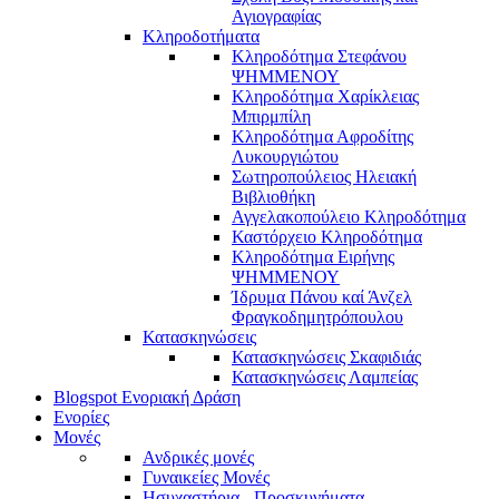
Αγιογραφίας
Κληροδοτήματα
Κληροδότημα Στεφάνου
ΨΗΜΜΕΝΟΥ
Κληροδότημα Χαρίκλειας
Μπιρμπίλη
Κληροδότημα Αφροδίτης
Λυκουργιώτου
Σωτηροπούλειος Ηλειακή
Βιβλιοθήκη
Αγγελακοπούλειο Κληροδότημα
Καστόρχειο Κληροδότημα
Κληροδότημα Ειρήνης
ΨΗΜΜΕΝΟΥ
Ίδρυμα Πάνου καί Άνζελ
Φραγκοδημητρόπουλου
Κατασκηνώσεις
Κατασκηνώσεις Σκαφιδιάς
Κατασκηνώσεις Λαμπείας
Blogspot Ενοριακή Δράση
Ενορίες
Μονές
Ανδρικές μονές
Γυναικείες Μονές
Ησυχαστήρια - Προσκυνήματα