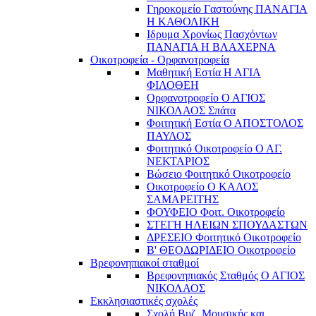
Γηροκομείο Γαστούνης ΠΑΝΑΓΙΑ
Η ΚΑΘΟΛΙΚΗ
Ιδρυμα Χρονίως Πασχόντων
ΠΑΝΑΓΙΑ Η ΒΛΑΧΕΡΝΑ
Οικοτροφεία - Ορφανοτροφεία
Μαθητική Εστία Η ΑΓΙΑ
ΦΙΛΟΘΕΗ
Ορφανοτροφείο Ο ΑΓΙΟΣ
ΝΙΚΟΛΑΟΣ Σπάτα
Φοιτητική Εστία Ο ΑΠΟΣΤΟΛΟΣ
ΠΑΥΛΟΣ
Φοιτητικό Οικοτροφείο Ο ΑΓ.
ΝΕΚΤΑΡΙΟΣ
Βώσειο Φοιτητικό Οικοτροφείο
Οικοτροφείο Ο ΚΑΛΟΣ
ΣΑΜΑΡΕΙΤΗΣ
ΦΟΥΦΕΙΟ Φοιτ. Οικοτροφείο
ΣΤΕΓΗ ΗΛΕΙΩΝ ΣΠΟΥΔΑΣΤΩΝ
ΔΡΕΣΕΙΟ Φοιτητικό Οικοτροφείο
Β' ΘΕΟΔΩΡΙΔΕΙΟ Οικοτροφείο
Βρεφονηπιακοί σταθμοί
Βρεφονηπιακός Σταθμός Ο ΑΓΙΟΣ
ΝΙΚΟΛΑΟΣ
Εκκλησιαστικές σχολές
Σχολή Βυζ. Μουσικής και