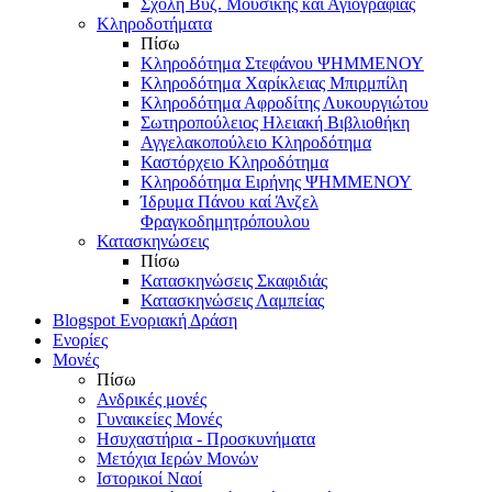
Σχολή Βυζ. Μουσικής και Αγιογραφίας
Κληροδοτήματα
Πίσω
Κληροδότημα Στεφάνου ΨΗΜΜΕΝΟΥ
Κληροδότημα Χαρίκλειας Μπιρμπίλη
Κληροδότημα Αφροδίτης Λυκουργιώτου
Σωτηροπούλειος Ηλειακή Βιβλιοθήκη
Αγγελακοπούλειο Κληροδότημα
Καστόρχειο Κληροδότημα
Κληροδότημα Ειρήνης ΨΗΜΜΕΝΟΥ
Ίδρυμα Πάνου καί Άνζελ
Φραγκοδημητρόπουλου
Κατασκηνώσεις
Πίσω
Κατασκηνώσεις Σκαφιδιάς
Κατασκηνώσεις Λαμπείας
Blogspot Ενοριακή Δράση
Ενορίες
Μονές
Πίσω
Ανδρικές μονές
Γυναικείες Μονές
Ησυχαστήρια - Προσκυνήματα
Μετόχια Ιερών Μονών
Ιστορικοί Ναοί