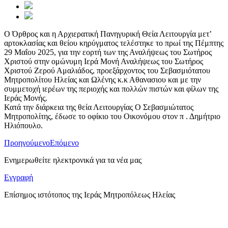
Ο Όρθρος και η Αρχιερατική Πανηγυρική Θεία Λειτουργία μετ’
αρτοκλασίας και θείου κηρύγματος τελέστηκε το πρωί της Πέμπτης
29 Μαΐου 2025, για την εορτή των της Αναλήψεως του Σωτήρος
Χριστού στην ομώνυμη Ιερά Μονή Αναλήψεως του Σωτήρος
Χριστού Ζερού Αμαλιάδος, προεξάρχοντος του Σεβασμιότατου
Μητροπολίτου Ηλείας και Ωλένης κ.κ Αθανασιου και με την
συμμετοχή ιερέων της περιοχής και πολλών πιστών και φίλων της
Ιεράς Μονής.
Κατά την διάρκεια της θεία Λειτουργίας Ο Σεβασμιώτατος
Μητροπολίτης, έδωσε το οφίκιο του Οικονόμου στον π . Δημήτριο
Ηλιόπουλο.
Προηγούμενο
Επόμενο
Ενημερωθείτε ηλεκτρονικά για τα νέα μας
Εγγραφή
Επίσημος ιστότοπος της Ιεράς Μητροπόλεως Ηλείας