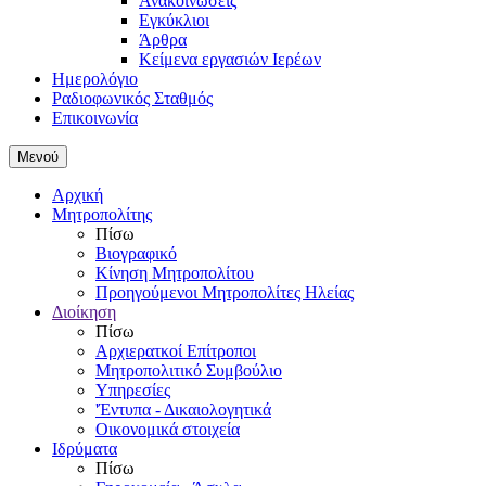
Ανακοινώσεις
Εγκύκλιοι
Άρθρα
Κείμενα εργασιών Ιερέων
Ημερολόγιο
Ραδιοφωνικός Σταθμός
Επικοινωνία
Μενού
Αρχική
Μητροπολίτης
Πίσω
Βιογραφικό
Κίνηση Μητροπολίτου
Προηγούμενοι Μητροπολίτες Ηλείας
Διοίκηση
Πίσω
Αρχιερατκοί Επίτροποι
Μητροπολιτικό Συμβούλιο
Υπηρεσίες
'Έντυπα - Δικαιολογητικά
Οικονομικά στοιχεία
Ιδρύματα
Πίσω