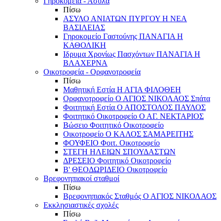
Γηροκομεία - Άσυλα
Πίσω
ΑΣΥΛΟ ΑΝΙΑΤΩΝ ΠΥΡΓΟΥ Η ΝΕΑ
ΒΑΣΙΛΕΙΑΣ
Γηροκομείο Γαστούνης ΠΑΝΑΓΙΑ Η
ΚΑΘΟΛΙΚΗ
Ιδρυμα Χρονίως Πασχόντων ΠΑΝΑΓΙΑ Η
ΒΛΑΧΕΡΝΑ
Οικοτροφεία - Ορφανοτροφεία
Πίσω
Μαθητική Εστία Η ΑΓΙΑ ΦΙΛΟΘΕΗ
Ορφανοτροφείο Ο ΑΓΙΟΣ ΝΙΚΟΛΑΟΣ Σπάτα
Φοιτητική Εστία Ο ΑΠΟΣΤΟΛΟΣ ΠΑΥΛΟΣ
Φοιτητικό Οικοτροφείο Ο ΑΓ. ΝΕΚΤΑΡΙΟΣ
Βώσειο Φοιτητικό Οικοτροφείο
Οικοτροφείο Ο ΚΑΛΟΣ ΣΑΜΑΡΕΙΤΗΣ
ΦΟΥΦΕΙΟ Φοιτ. Οικοτροφείο
ΣΤΕΓΗ ΗΛΕΙΩΝ ΣΠΟΥΔΑΣΤΩΝ
ΔΡΕΣΕΙΟ Φοιτητικό Οικοτροφείο
Β' ΘΕΟΔΩΡΙΔΕΙΟ Οικοτροφείο
Βρεφονηπιακοί σταθμοί
Πίσω
Βρεφονηπιακός Σταθμός Ο ΑΓΙΟΣ ΝΙΚΟΛΑΟΣ
Εκκλησιαστικές σχολές
Πίσω