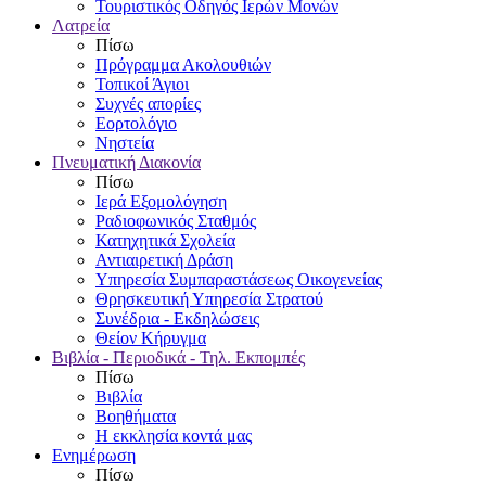
Τουριστικός Οδηγός Ιερών Μονών
Λατρεία
Πίσω
Πρόγραμμα Ακολουθιών
Τοπικοί Άγιοι
Συχνές απορίες
Εορτολόγιο
Νηστεία
Πνευματική Διακονία
Πίσω
Ιερά Εξομολόγηση
Ραδιοφωνικός Σταθμός
Κατηχητικά Σχολεία
Αντιαιρετική Δράση
Υπηρεσία Συμπαραστάσεως Οικογενείας
Θρησκευτική Υπηρεσία Στρατού
Συνέδρια - Εκδηλώσεις
Θείον Κήρυγμα
Βιβλία - Περιοδικά - Τηλ. Εκπομπές
Πίσω
Βιβλία
Βοηθήματα
Η εκκλησία κοντά μας
Ενημέρωση
Πίσω