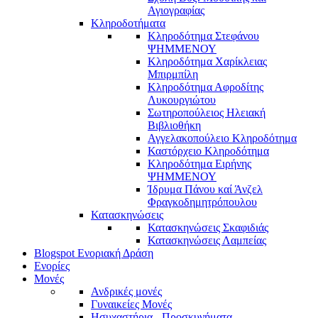
Αγιογραφίας
Κληροδοτήματα
Κληροδότημα Στεφάνου
ΨΗΜΜΕΝΟΥ
Κληροδότημα Χαρίκλειας
Μπιρμπίλη
Κληροδότημα Αφροδίτης
Λυκουργιώτου
Σωτηροπούλειος Ηλειακή
Βιβλιοθήκη
Αγγελακοπούλειο Κληροδότημα
Καστόρχειο Κληροδότημα
Κληροδότημα Ειρήνης
ΨΗΜΜΕΝΟΥ
Ίδρυμα Πάνου καί Άνζελ
Φραγκοδημητρόπουλου
Κατασκηνώσεις
Κατασκηνώσεις Σκαφιδιάς
Κατασκηνώσεις Λαμπείας
Blogspot Ενοριακή Δράση
Ενορίες
Μονές
Ανδρικές μονές
Γυναικείες Μονές
Ησυχαστήρια - Προσκυνήματα