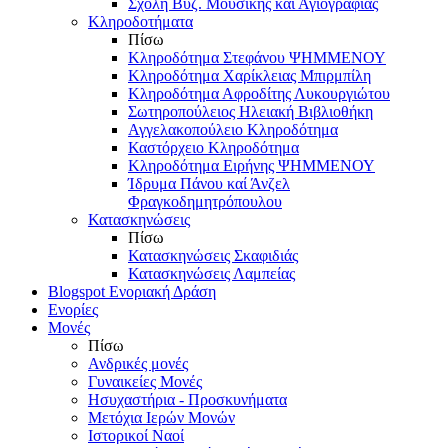
Σχολή Βυζ. Μουσικής και Αγιογραφίας
Κληροδοτήματα
Πίσω
Κληροδότημα Στεφάνου ΨΗΜΜΕΝΟΥ
Κληροδότημα Χαρίκλειας Μπιρμπίλη
Κληροδότημα Αφροδίτης Λυκουργιώτου
Σωτηροπούλειος Ηλειακή Βιβλιοθήκη
Αγγελακοπούλειο Κληροδότημα
Καστόρχειο Κληροδότημα
Κληροδότημα Ειρήνης ΨΗΜΜΕΝΟΥ
Ίδρυμα Πάνου καί Άνζελ
Φραγκοδημητρόπουλου
Κατασκηνώσεις
Πίσω
Κατασκηνώσεις Σκαφιδιάς
Κατασκηνώσεις Λαμπείας
Blogspot Ενοριακή Δράση
Ενορίες
Μονές
Πίσω
Ανδρικές μονές
Γυναικείες Μονές
Ησυχαστήρια - Προσκυνήματα
Μετόχια Ιερών Μονών
Ιστορικοί Ναοί