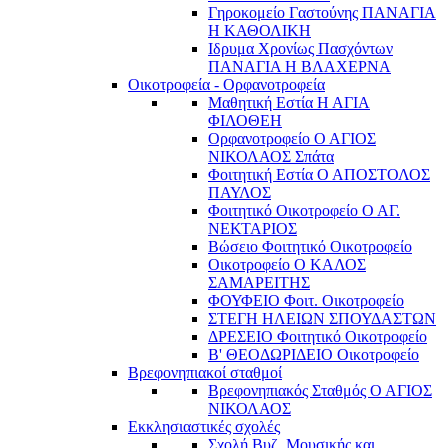
Γηροκομείο Γαστούνης ΠΑΝΑΓΙΑ
Η ΚΑΘΟΛΙΚΗ
Ιδρυμα Χρονίως Πασχόντων
ΠΑΝΑΓΙΑ Η ΒΛΑΧΕΡΝΑ
Οικοτροφεία - Ορφανοτροφεία
Μαθητική Εστία Η ΑΓΙΑ
ΦΙΛΟΘΕΗ
Ορφανοτροφείο Ο ΑΓΙΟΣ
ΝΙΚΟΛΑΟΣ Σπάτα
Φοιτητική Εστία Ο ΑΠΟΣΤΟΛΟΣ
ΠΑΥΛΟΣ
Φοιτητικό Οικοτροφείο Ο ΑΓ.
ΝΕΚΤΑΡΙΟΣ
Βώσειο Φοιτητικό Οικοτροφείο
Οικοτροφείο Ο ΚΑΛΟΣ
ΣΑΜΑΡΕΙΤΗΣ
ΦΟΥΦΕΙΟ Φοιτ. Οικοτροφείο
ΣΤΕΓΗ ΗΛΕΙΩΝ ΣΠΟΥΔΑΣΤΩΝ
ΔΡΕΣΕΙΟ Φοιτητικό Οικοτροφείο
Β' ΘΕΟΔΩΡΙΔΕΙΟ Οικοτροφείο
Βρεφονηπιακοί σταθμοί
Βρεφονηπιακός Σταθμός Ο ΑΓΙΟΣ
ΝΙΚΟΛΑΟΣ
Εκκλησιαστικές σχολές
Σχολή Βυζ. Μουσικής και