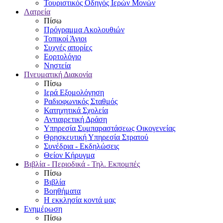
Τουριστικός Οδηγός Ιερών Μονών
Λατρεία
Πίσω
Πρόγραμμα Ακολουθιών
Τοπικοί Άγιοι
Συχνές απορίες
Εορτολόγιο
Νηστεία
Πνευματική Διακονία
Πίσω
Ιερά Εξομολόγηση
Ραδιοφωνικός Σταθμός
Κατηχητικά Σχολεία
Αντιαιρετική Δράση
Υπηρεσία Συμπαραστάσεως Οικογενείας
Θρησκευτική Υπηρεσία Στρατού
Συνέδρια - Εκδηλώσεις
Θείον Κήρυγμα
Βιβλία - Περιοδικά - Τηλ. Εκπομπές
Πίσω
Βιβλία
Βοηθήματα
Η εκκλησία κοντά μας
Ενημέρωση
Πίσω