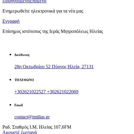
Προηγούμενο
Επόμενο
Ενημερωθείτε ηλεκτρονικά για τα νέα μας
Εγγραφή
Επίσημος ιστότοπος της Ιεράς Μητροπόλεως Ηλείας
Διεύθυνση
28η Οκτωβρίου 52 Πύργος Ηλεία, 27131
ΤΗΛΕΦΩΝΟ
+302621022527
+302621022069
Email
contact@imilias.gr
Ραδ. Σταθμός Ι.Μ. Ηλείας 107,6FM
Aκουστέ ζωντανά