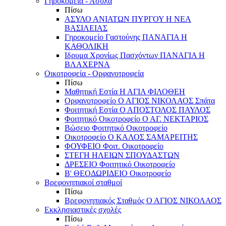
Γηροκομεία - Άσυλα
Πίσω
ΑΣΥΛΟ ΑΝΙΑΤΩΝ ΠΥΡΓΟΥ Η ΝΕΑ
ΒΑΣΙΛΕΙΑΣ
Γηροκομείο Γαστούνης ΠΑΝΑΓΙΑ Η
ΚΑΘΟΛΙΚΗ
Ιδρυμα Χρονίως Πασχόντων ΠΑΝΑΓΙΑ Η
ΒΛΑΧΕΡΝΑ
Οικοτροφεία - Ορφανοτροφεία
Πίσω
Μαθητική Εστία Η ΑΓΙΑ ΦΙΛΟΘΕΗ
Ορφανοτροφείο Ο ΑΓΙΟΣ ΝΙΚΟΛΑΟΣ Σπάτα
Φοιτητική Εστία Ο ΑΠΟΣΤΟΛΟΣ ΠΑΥΛΟΣ
Φοιτητικό Οικοτροφείο Ο ΑΓ. ΝΕΚΤΑΡΙΟΣ
Βώσειο Φοιτητικό Οικοτροφείο
Οικοτροφείο Ο ΚΑΛΟΣ ΣΑΜΑΡΕΙΤΗΣ
ΦΟΥΦΕΙΟ Φοιτ. Οικοτροφείο
ΣΤΕΓΗ ΗΛΕΙΩΝ ΣΠΟΥΔΑΣΤΩΝ
ΔΡΕΣΕΙΟ Φοιτητικό Οικοτροφείο
Β' ΘΕΟΔΩΡΙΔΕΙΟ Οικοτροφείο
Βρεφονηπιακοί σταθμοί
Πίσω
Βρεφονηπιακός Σταθμός Ο ΑΓΙΟΣ ΝΙΚΟΛΑΟΣ
Εκκλησιαστικές σχολές
Πίσω