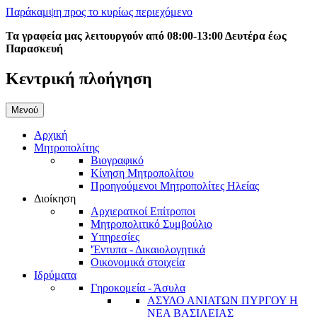
Παράκαμψη προς το κυρίως περιεχόμενο
Τα γραφεία μας λειτουργούν από 08:00-13:00 Δευτέρα έως
Παρασκευή
Κεντρική πλοήγηση
Μενού
Αρχική
Μητροπολίτης
Βιογραφικό
Κίνηση Μητροπολίτου
Προηγούμενοι Μητροπολίτες Ηλείας
Διοίκηση
Αρχιερατκοί Επίτροποι
Μητροπολιτικό Συμβούλιο
Υπηρεσίες
'Έντυπα - Δικαιολογητικά
Οικονομικά στοιχεία
Ιδρύματα
Γηροκομεία - Άσυλα
ΑΣΥΛΟ ΑΝΙΑΤΩΝ ΠΥΡΓΟΥ Η
ΝΕΑ ΒΑΣΙΛΕΙΑΣ