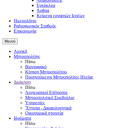
Ανακοινώσεις
Εγκύκλιοι
Άρθρα
Κείμενα εργασιών Ιερέων
Ημερολόγιο
Ραδιοφωνικός Σταθμός
Επικοινωνία
Μενού
Αρχική
Μητροπολίτης
Πίσω
Βιογραφικό
Κίνηση Μητροπολίτου
Προηγούμενοι Μητροπολίτες Ηλείας
Διοίκηση
Πίσω
Αρχιερατκοί Επίτροποι
Μητροπολιτικό Συμβούλιο
Υπηρεσίες
'Έντυπα - Δικαιολογητικά
Οικονομικά στοιχεία
Ιδρύματα
Πίσω