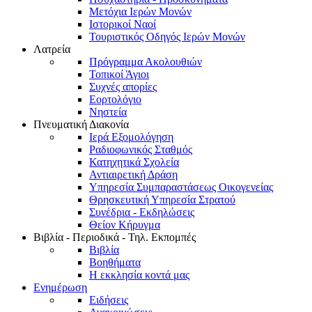
Μετόχια Ιερών Μονών
Ιστορικοί Ναοί
Τουριστικός Οδηγός Ιερών Μονών
Λατρεία
Πρόγραμμα Ακολουθιών
Τοπικοί Άγιοι
Συχνές απορίες
Εορτολόγιο
Νηστεία
Πνευματική Διακονία
Ιερά Εξομολόγηση
Ραδιοφωνικός Σταθμός
Κατηχητικά Σχολεία
Αντιαιρετική Δράση
Υπηρεσία Συμπαραστάσεως Οικογενείας
Θρησκευτική Υπηρεσία Στρατού
Συνέδρια - Εκδηλώσεις
Θείον Κήρυγμα
Βιβλία - Περιοδικά - Τηλ. Εκπομπές
Βιβλία
Βοηθήματα
Η εκκλησία κοντά μας
Ενημέρωση
Ειδήσεις