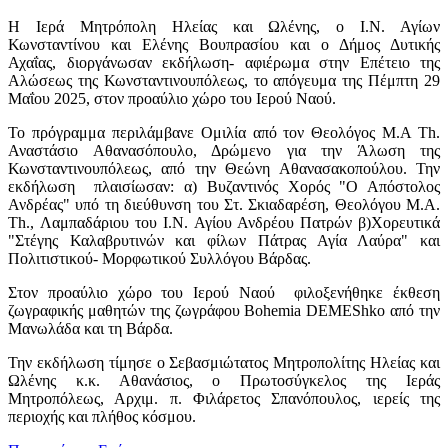
Η Ιερά Μητρόπολη Ηλείας και Ωλένης, ο Ι.Ν. Αγίων
Κωνσταντίνου και Ελένης Βουπρασίου και ο Δήμος Δυτικής
Αχαΐας, διοργάνωσαν εκδήλωση- αφιέρωμα στην Επέτειο της
Αλώσεως της Κωνσταντινουπόλεως, το απόγευμα της Πέμπτη 29
Μαΐου 2025, στον προαύλιο χώρο του Ιερού Ναού.
Το πρόγραμμα περιλάμβανε Ομιλία από τον Θεολόγος Μ.Α Τh.
Αναστάσιο Αθανασόπουλο, Δρώμενο για την Άλωση της
Κωνσταντινουπόλεως, από την Θεώνη Αθανασακοπούλου. Την
εκδήλωση πλαισίωσαν: α) Βυζαντινός Χορός "Ο Απόστολος
Ανδρέας" υπό τη διεύθυνση του Στ. Σκιαδαρέση, Θεολόγου Μ.Α.
Τh., Λαμπαδάριου του Ι.Ν. Αγίου Ανδρέου Πατρών β)Χορευτικά
"Στέγης Καλαβρυτινών και φίλων Πάτρας Αγία Λαύρα" και
Πολιτιστικού- Μορφωτικού Συλλόγου Βάρδας.
Στον προαύλιο χώρο του Ιερού Ναού φιλοξενήθηκε έκθεση
ζωγραφικής μαθητών της ζωγράφου Bohemia DEMEShko από την
Μανωλάδα και τη Βάρδα.
Την εκδήλωση τίμησε ο Σεβασμιώτατος Μητροπολίτης Ηλείας και
Ωλένης κ.κ. Αθανάσιος, ο Πρωτοσύγκελος της Ιεράς
Μητροπόλεως, Αρχιμ. π. Φιλάρετος Σπανόπουλος, ιερείς της
περιοχής και πλήθος κόσμου.