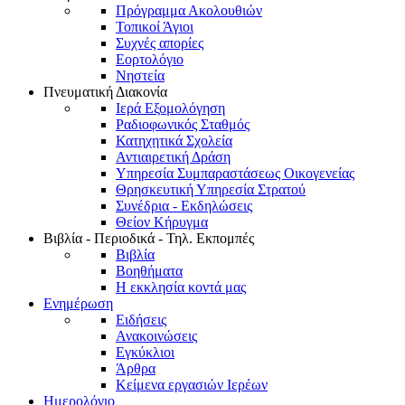
Πρόγραμμα Ακολουθιών
Τοπικοί Άγιοι
Συχνές απορίες
Εορτολόγιο
Νηστεία
Πνευματική Διακονία
Ιερά Εξομολόγηση
Ραδιοφωνικός Σταθμός
Κατηχητικά Σχολεία
Αντιαιρετική Δράση
Υπηρεσία Συμπαραστάσεως Οικογενείας
Θρησκευτική Υπηρεσία Στρατού
Συνέδρια - Εκδηλώσεις
Θείον Κήρυγμα
Βιβλία - Περιοδικά - Τηλ. Εκπομπές
Βιβλία
Βοηθήματα
Η εκκλησία κοντά μας
Ενημέρωση
Ειδήσεις
Ανακοινώσεις
Εγκύκλιοι
Άρθρα
Κείμενα εργασιών Ιερέων
Ημερολόγιο