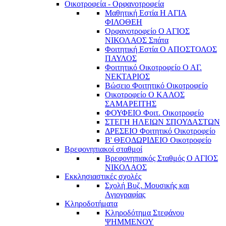
Οικοτροφεία - Ορφανοτροφεία
Μαθητική Εστία Η ΑΓΙΑ
ΦΙΛΟΘΕΗ
Ορφανοτροφείο Ο ΑΓΙΟΣ
ΝΙΚΟΛΑΟΣ Σπάτα
Φοιτητική Εστία Ο ΑΠΟΣΤΟΛΟΣ
ΠΑΥΛΟΣ
Φοιτητικό Οικοτροφείο Ο ΑΓ.
ΝΕΚΤΑΡΙΟΣ
Βώσειο Φοιτητικό Οικοτροφείο
Οικοτροφείο Ο ΚΑΛΟΣ
ΣΑΜΑΡΕΙΤΗΣ
ΦΟΥΦΕΙΟ Φοιτ. Οικοτροφείο
ΣΤΕΓΗ ΗΛΕΙΩΝ ΣΠΟΥΔΑΣΤΩΝ
ΔΡΕΣΕΙΟ Φοιτητικό Οικοτροφείο
Β' ΘΕΟΔΩΡΙΔΕΙΟ Οικοτροφείο
Βρεφονηπιακοί σταθμοί
Βρεφονηπιακός Σταθμός Ο ΑΓΙΟΣ
ΝΙΚΟΛΑΟΣ
Εκκλησιαστικές σχολές
Σχολή Βυζ. Μουσικής και
Αγιογραφίας
Κληροδοτήματα
Κληροδότημα Στεφάνου
ΨΗΜΜΕΝΟΥ