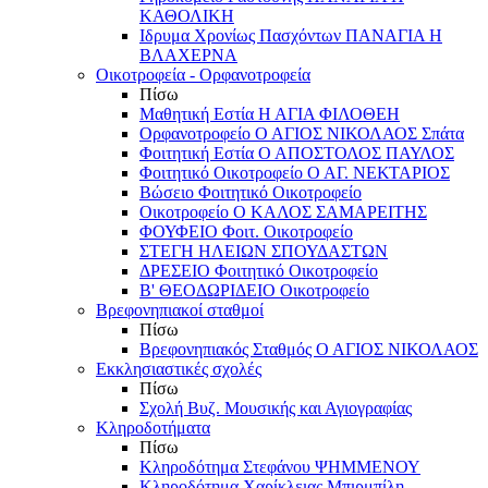
ΚΑΘΟΛΙΚΗ
Ιδρυμα Χρονίως Πασχόντων ΠΑΝΑΓΙΑ Η
ΒΛΑΧΕΡΝΑ
Οικοτροφεία - Ορφανοτροφεία
Πίσω
Μαθητική Εστία Η ΑΓΙΑ ΦΙΛΟΘΕΗ
Ορφανοτροφείο Ο ΑΓΙΟΣ ΝΙΚΟΛΑΟΣ Σπάτα
Φοιτητική Εστία Ο ΑΠΟΣΤΟΛΟΣ ΠΑΥΛΟΣ
Φοιτητικό Οικοτροφείο Ο ΑΓ. ΝΕΚΤΑΡΙΟΣ
Βώσειο Φοιτητικό Οικοτροφείο
Οικοτροφείο Ο ΚΑΛΟΣ ΣΑΜΑΡΕΙΤΗΣ
ΦΟΥΦΕΙΟ Φοιτ. Οικοτροφείο
ΣΤΕΓΗ ΗΛΕΙΩΝ ΣΠΟΥΔΑΣΤΩΝ
ΔΡΕΣΕΙΟ Φοιτητικό Οικοτροφείο
Β' ΘΕΟΔΩΡΙΔΕΙΟ Οικοτροφείο
Βρεφονηπιακοί σταθμοί
Πίσω
Βρεφονηπιακός Σταθμός Ο ΑΓΙΟΣ ΝΙΚΟΛΑΟΣ
Εκκλησιαστικές σχολές
Πίσω
Σχολή Βυζ. Μουσικής και Αγιογραφίας
Κληροδοτήματα
Πίσω
Κληροδότημα Στεφάνου ΨΗΜΜΕΝΟΥ
Κληροδότημα Χαρίκλειας Μπιρμπίλη