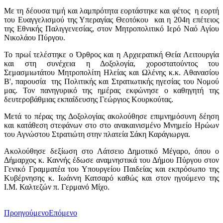
Με τη δέουσα τιμή και λαμπρότητα εορτάστηκε και φέτος η εορτή
του Ευαγγελισμού της Υπεραγίας Θεοτόκου και η 204η επέτειος
της Εθνικής Παλιγγενεσίας, στον Μητροπολιτικό Ιερό Ναό Αγίου
Νικολάου Πύργου.
Το πρωί τελέστηκε ο Όρθρος και η Αρχιερατική Θεία Λειτουργία
και στη συνέχεια η Δοξολογία, χοροστατούντος του
Σεμασμιωτάτου Μητροπολίτη Ηλείας και Ωλένης κ.κ. Αθανασίου
Β', παρουσία της Πολιτικής και Στρατιωτικής ηγεσίας του Νομού
μας. Τον πανηγυρικό της ημέρας εκφώνησε ο καθηγητή της
δευτεροβάθμιας εκπαίδευσης Γεώργιος Κουρκούτας.
Μετά το πέρας της Δοξολογίας ακολούθησε επιμνημόσυνη δέηση
και κατάθεση στεφάνων στο στο ανακαινισμένο Μνημείο Ηρώων
του Αγνώστου Στρατιώτη στην πλατεία Σάκη Καράγιωργα.
Ακολούθησε δεξίωση στο Λάτσειο Δημοτικό Μέγαρο, όπου ο
Δήμαρχος κ. Καννής έδωσε αναμνηστικά του Δήμου Πύργου στον
Γενικό Γραμματέα του Υπουργείου Παιδείας και εκπρόσωπο της
Κυβέρνησης κ. Ιωάννη Κατσαρό καθώς και στον ηγούμενο της
Ι.Μ. Καλτεζών π. Γερμανό Μίχο.
Προηγούμενο
Επόμενο