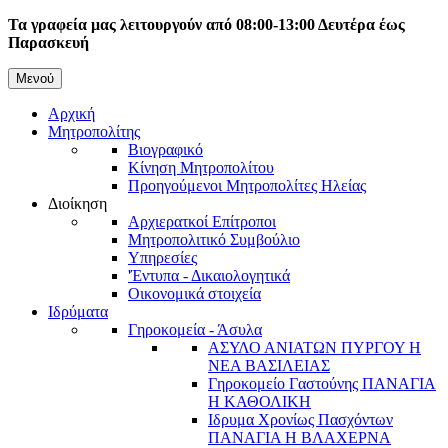
Παράκαμψη
Τα γραφεία μας λειτουργούν από 08:00-13:00 Δευτέρα έως
προς
Παρασκευή
το
κυρίως
Μενού
Κεντρική
περιεχόμενο
Αρχική
πλοήγηση
Μητροπολίτης
Βιογραφικό
Κίνηση Μητροπολίτου
Προηγούμενοι Μητροπολίτες Ηλείας
Διοίκηση
Αρχιερατκοί Επίτροποι
Μητροπολιτικό Συμβούλιο
Υπηρεσίες
'Έντυπα - Δικαιολογητικά
Οικονομικά στοιχεία
Ιδρύματα
Γηροκομεία - Άσυλα
ΑΣΥΛΟ ΑΝΙΑΤΩΝ ΠΥΡΓΟΥ Η
ΝΕΑ ΒΑΣΙΛΕΙΑΣ
Γηροκομείο Γαστούνης ΠΑΝΑΓΙΑ
Η ΚΑΘΟΛΙΚΗ
Ιδρυμα Χρονίως Πασχόντων
ΠΑΝΑΓΙΑ Η ΒΛΑΧΕΡΝΑ