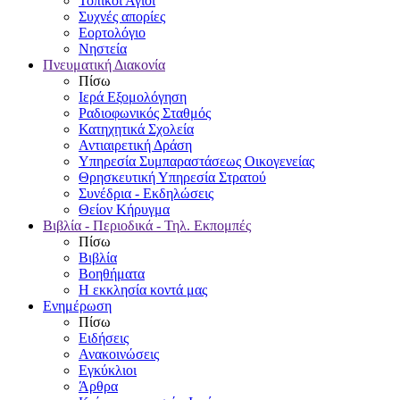
Τοπικοί Άγιοι
Συχνές απορίες
Εορτολόγιο
Νηστεία
Πνευματική Διακονία
Πίσω
Ιερά Εξομολόγηση
Ραδιοφωνικός Σταθμός
Κατηχητικά Σχολεία
Αντιαιρετική Δράση
Υπηρεσία Συμπαραστάσεως Οικογενείας
Θρησκευτική Υπηρεσία Στρατού
Συνέδρια - Εκδηλώσεις
Θείον Κήρυγμα
Βιβλία - Περιοδικά - Τηλ. Εκπομπές
Πίσω
Βιβλία
Βοηθήματα
Η εκκλησία κοντά μας
Ενημέρωση
Πίσω
Ειδήσεις
Ανακοινώσεις
Εγκύκλιοι
Άρθρα