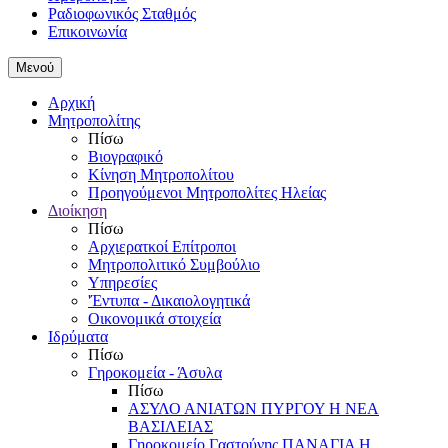
Ραδιοφωνικός Σταθμός
Επικοινωνία
Μενού
Αρχική
Μητροπολίτης
Πίσω
Βιογραφικό
Κίνηση Μητροπολίτου
Προηγούμενοι Μητροπολίτες Ηλείας
Διοίκηση
Πίσω
Αρχιερατκοί Επίτροποι
Μητροπολιτικό Συμβούλιο
Υπηρεσίες
'Έντυπα - Δικαιολογητικά
Οικονομικά στοιχεία
Ιδρύματα
Πίσω
Γηροκομεία - Άσυλα
Πίσω
ΑΣΥΛΟ ΑΝΙΑΤΩΝ ΠΥΡΓΟΥ Η ΝΕΑ
ΒΑΣΙΛΕΙΑΣ
Γηροκομείο Γαστούνης ΠΑΝΑΓΙΑ Η