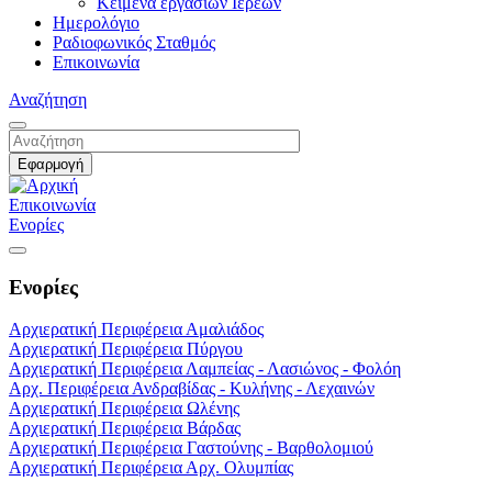
Κείμενα εργασιών Ιερέων
Ημερολόγιο
Ραδιοφωνικός Σταθμός
Επικοινωνία
Αναζήτηση
Επικοινωνία
Ενορίες
Ενορίες
Αρχιερατική Περιφέρεια Αμαλιάδος
Αρχιερατική Περιφέρεια Πύργου
Αρχιερατική Περιφέρεια Λαμπείας - Λασιώνος - Φολόη
Αρχ. Περιφέρεια Ανδραβίδας - Κυλήνης - Λεχαινών
Αρχιερατική Περιφέρεια Ωλένης
Αρχιερατική Περιφέρεια Βάρδας
Αρχιερατική Περιφέρεια Γαστούνης - Βαρθολομιού
Αρχιερατική Περιφέρεια Αρχ. Ολυμπίας