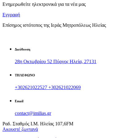
Ενημερωθείτε ηλεκτρονικά για τα νέα μας
Εγγραφή
Επίσημος ιστότοπος της Ιεράς Μητροπόλεως Ηλείας
Διεύθυνση
28η Οκτωβρίου 52 Πύργος Ηλεία, 27131
ΤΗΛΕΦΩΝΟ
+302621022527
+302621022069
Email
contact@imilias.gr
Ραδ. Σταθμός Ι.Μ. Ηλείας 107,6FM
Aκουστέ ζωντανά