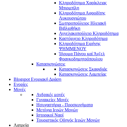
Κληροδότημα Χαρίκλειας
Μπιρμπίλη
Κληροδότημα Αφροδίτης
Λυκουργιώτου
Σωτηροπούλειος Ηλειακή
Βιβλιοθήκη
Αγγελακοπούλειο Κληροδότημα
Καστόρχειο Κληροδότημα
Κληροδότημα Ειρήνης
ΨΗΜΜΕΝΟΥ
Ίδρυμα Πάνου καί Άνζελ
Φραγκοδημητρόπουλου
Κατασκηνώσεις
Κατασκηνώσεις Σκαφιδιάς
Κατασκηνώσεις Λαμπείας
Blogspot Ενοριακή Δράση
Ενορίες
Μονές
Ανδρικές μονές
Γυναικείες Μονές
Ησυχαστήρια - Προσκυνήματα
Μετόχια Ιερών Μονών
Ιστορικοί Ναοί
Τουριστικός Οδηγός Ιερών Μονών
Λατρεία