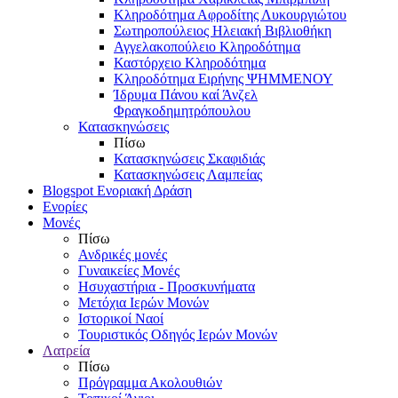
Κληροδότημα Αφροδίτης Λυκουργιώτου
Σωτηροπούλειος Ηλειακή Βιβλιοθήκη
Αγγελακοπούλειο Κληροδότημα
Καστόρχειο Κληροδότημα
Κληροδότημα Ειρήνης ΨΗΜΜΕΝΟΥ
Ίδρυμα Πάνου καί Άνζελ
Φραγκοδημητρόπουλου
Κατασκηνώσεις
Πίσω
Κατασκηνώσεις Σκαφιδιάς
Κατασκηνώσεις Λαμπείας
Blogspot Ενοριακή Δράση
Ενορίες
Μονές
Πίσω
Ανδρικές μονές
Γυναικείες Μονές
Ησυχαστήρια - Προσκυνήματα
Μετόχια Ιερών Μονών
Ιστορικοί Ναοί
Τουριστικός Οδηγός Ιερών Μονών
Λατρεία
Πίσω
Πρόγραμμα Ακολουθιών