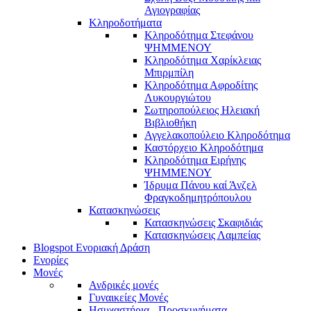
Αγιογραφίας
Κληροδοτήματα
Κληροδότημα Στεφάνου
ΨΗΜΜΕΝΟΥ
Κληροδότημα Χαρίκλειας
Μπιρμπίλη
Κληροδότημα Αφροδίτης
Λυκουργιώτου
Σωτηροπούλειος Ηλειακή
Βιβλιοθήκη
Αγγελακοπούλειο Κληροδότημα
Καστόρχειο Κληροδότημα
Κληροδότημα Ειρήνης
ΨΗΜΜΕΝΟΥ
Ίδρυμα Πάνου καί Άνζελ
Φραγκοδημητρόπουλου
Κατασκηνώσεις
Κατασκηνώσεις Σκαφιδιάς
Κατασκηνώσεις Λαμπείας
Blogspot Ενοριακή Δράση
Ενορίες
Μονές
Ανδρικές μονές
Γυναικείες Μονές
Ησυχαστήρια - Προσκυνήματα