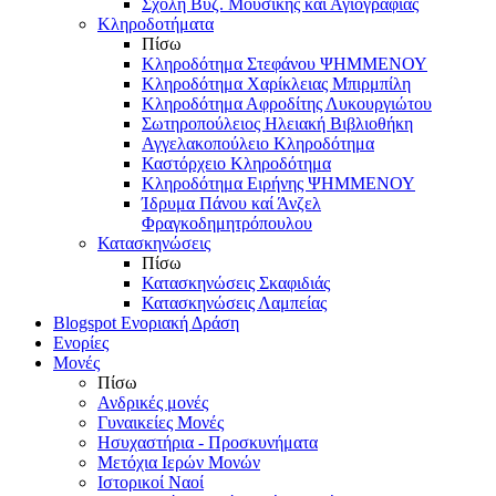
Σχολή Βυζ. Μουσικής και Αγιογραφίας
Κληροδοτήματα
Πίσω
Κληροδότημα Στεφάνου ΨΗΜΜΕΝΟΥ
Κληροδότημα Χαρίκλειας Μπιρμπίλη
Κληροδότημα Αφροδίτης Λυκουργιώτου
Σωτηροπούλειος Ηλειακή Βιβλιοθήκη
Αγγελακοπούλειο Κληροδότημα
Καστόρχειο Κληροδότημα
Κληροδότημα Ειρήνης ΨΗΜΜΕΝΟΥ
Ίδρυμα Πάνου καί Άνζελ
Φραγκοδημητρόπουλου
Κατασκηνώσεις
Πίσω
Κατασκηνώσεις Σκαφιδιάς
Κατασκηνώσεις Λαμπείας
Blogspot Ενοριακή Δράση
Ενορίες
Μονές
Πίσω
Ανδρικές μονές
Γυναικείες Μονές
Ησυχαστήρια - Προσκυνήματα
Μετόχια Ιερών Μονών
Ιστορικοί Ναοί