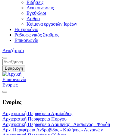
Ειδήσεις
Ανακοινώσεις
Εγκύκλιοι
Άρθρα
Κείμενα εργασιών Ιερέων
Ημερολόγιο
Ραδιοφωνικός Σταθμός
Επικοινωνία
Αναζήτηση
Επικοινωνία
Ενορίες
Ενορίες
Αρχιερατική Περιφέρεια Αμαλιάδος
Αρχιερατική Περιφέρεια Πύργου
Αρχιερατική Περιφέρεια Λαμπείας - Λασιώνος - Φολόη
Αρχ. Περιφέρεια Ανδραβίδας - Κυλήνης - Λεχαινών