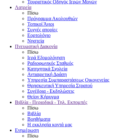
Τουριστικός Οδηγός Ιερών Μονών
Λατρεία
Πίσω
Πρόγραμμα Ακολουθιών
Τοπικοί Άγιοι
Συχνές απορίες
Εορτολόγιο
Νηστεία
Πνευματική Διακονία
Πίσω
Ιερά Εξομολόγηση
Ραδιοφωνικός Σταθμός
Κατηχητικά Σχολεία
Αντιαιρετική Δράση
Υπηρεσία Συμπαραστάσεως Οικογενείας
Θρησκευτική Υπηρεσία Στρατού
Συνέδρια - Εκδηλώσεις
Θείον Κήρυγμα
Βιβλία - Περιοδικά - Τηλ. Εκπομπές
Πίσω
Βιβλία
Βοηθήματα
Η εκκλησία κοντά μας
Ενημέρωση
Πίσω