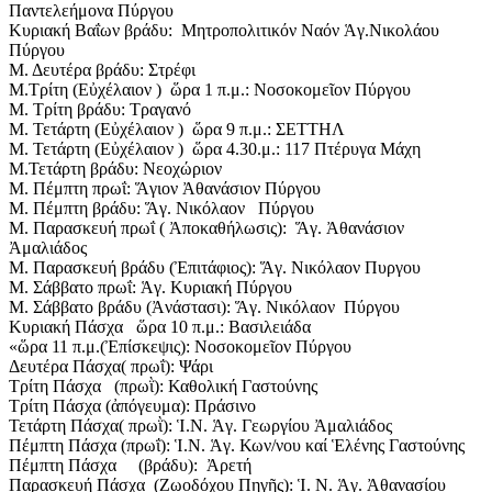
Παντελεήμονα Πύργου
Κυριακή Βαΐων βράδυ: Μητροπολιτικόν Ναόν Ἁγ.Νικολάου
Πύργου
Μ. Δευτέρα βράδυ: Στρέφι
Μ.Τρίτη (Εὐχέλαιον ) ὥρα 1 π.μ.: Νοσοκομεῖον Πύργου
Μ. Τρίτη βράδυ: Τραγανό
Μ. Τετάρτη (Εὐχέλαιον ) ὥρα 9 π.μ.: ΣΕΤΤΗΛ
Μ. Τετάρτη (Εὐχέλαιον ) ὥρα 4.30.μ.: 117 Πτέρυγα Μάχη
Μ.Τετάρτη βράδυ: Νεοχώριον
Μ. Πέμπτη πρωΐ: Ἅγιον Ἀθανάσιον Πύργου
Μ. Πέμπτη βράδυ: Ἅγ. Νικόλαον Πύργου
Μ. Παρασκευή πρωΐ ( Ἀποκαθήλωσις): Ἅγ. Ἀθανάσιον
Ἀμαλιάδος
Μ. Παρασκευή βράδυ (Ἐπιτάφιος): Ἅγ. Νικόλαον Πυργου
Μ. Σάββατο πρωΐ: Ἁγ. Κυριακή Πύργου
Μ. Σάββατο βράδυ (Ἀνάστασι): Ἅγ. Νικόλαον Πύργου
Κυριακή Πάσχα ὥρα 10 π.μ.: Βασιλειάδα
«ὥρα 11 π.μ.(Ἐπίσκεψις): Νοσοκομεῖον Πύργου
Δευτέρα Πάσχα( πρωΐ): Ψάρι
Τρίτη Πάσχα (πρωῒ): Καθολική Γαστούνης
Τρίτη Πάσχα (ἀπόγευμα): Πράσινο
Τετάρτη Πάσχα( πρωῒ): Ἱ.Ν. Ἁγ. Γεωργίου Ἀμαλιάδος
Πέμπτη Πάσχα (πρωΐ): Ἱ.Ν. Ἁγ. Κων/νου καί Ἑλένης Γαστούνης
Πέμπτη Πάσχα (βράδυ): Ἀρετή
Παρασκευή Πάσχα (Ζωοδόχου Πηγῆς): Ἱ. Ν. Ἁγ. Ἀθανασίου