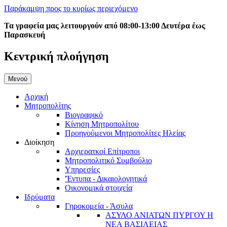
Παράκαμψη προς το κυρίως περιεχόμενο
Τα γραφεία μας λειτουργούν από 08:00-13:00 Δευτέρα έως
Παρασκευή
Κεντρική πλοήγηση
Μενού
Αρχική
Μητροπολίτης
Βιογραφικό
Κίνηση Μητροπολίτου
Προηγούμενοι Μητροπολίτες Ηλείας
Διοίκηση
Αρχιερατκοί Επίτροποι
Μητροπολιτικό Συμβούλιο
Υπηρεσίες
'Έντυπα - Δικαιολογητικά
Οικονομικά στοιχεία
Ιδρύματα
Γηροκομεία - Άσυλα
ΑΣΥΛΟ ΑΝΙΑΤΩΝ ΠΥΡΓΟΥ Η
ΝΕΑ ΒΑΣΙΛΕΙΑΣ