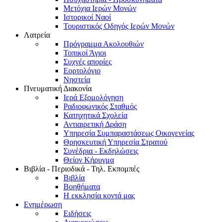
Μετόχια Ιερών Μονών
Ιστορικοί Ναοί
Τουριστικός Οδηγός Ιερών Μονών
Λατρεία
Πρόγραμμα Ακολουθιών
Τοπικοί Άγιοι
Συχνές απορίες
Εορτολόγιο
Νηστεία
Πνευματική Διακονία
Ιερά Εξομολόγηση
Ραδιοφωνικός Σταθμός
Κατηχητικά Σχολεία
Αντιαιρετική Δράση
Υπηρεσία Συμπαραστάσεως Οικογενείας
Θρησκευτική Υπηρεσία Στρατού
Συνέδρια - Εκδηλώσεις
Θείον Κήρυγμα
Βιβλία - Περιοδικά - Τηλ. Εκπομπές
Βιβλία
Βοηθήματα
Η εκκλησία κοντά μας
Ενημέρωση
Ειδήσεις