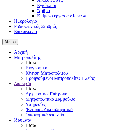
Ανακοινώσεις
Εγκύκλιοι
Άρθρα
Κείμενα εργασιών Ιερέων
Ημερολόγιο
Ραδιοφωνικός Σταθμός
Επικοινωνία
Μενού
Αρχική
Μητροπολίτης
Πίσω
Βιογραφικό
Κίνηση Μητροπολίτου
Προηγούμενοι Μητροπολίτες Ηλείας
Διοίκηση
Πίσω
Αρχιερατκοί Επίτροποι
Μητροπολιτικό Συμβούλιο
Υπηρεσίες
'Έντυπα - Δικαιολογητικά
Οικονομικά στοιχεία
Ιδρύματα
Πίσω