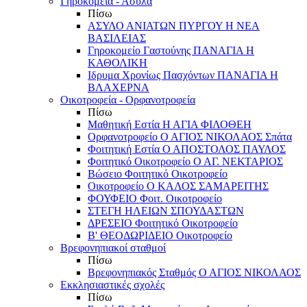
Γηροκομεία - Άσυλα
Πίσω
ΑΣΥΛΟ ΑΝΙΑΤΩΝ ΠΥΡΓΟΥ Η ΝΕΑ
ΒΑΣΙΛΕΙΑΣ
Γηροκομείο Γαστούνης ΠΑΝΑΓΙΑ Η
ΚΑΘΟΛΙΚΗ
Ιδρυμα Χρονίως Πασχόντων ΠΑΝΑΓΙΑ Η
ΒΛΑΧΕΡΝΑ
Οικοτροφεία - Ορφανοτροφεία
Πίσω
Μαθητική Εστία Η ΑΓΙΑ ΦΙΛΟΘΕΗ
Ορφανοτροφείο Ο ΑΓΙΟΣ ΝΙΚΟΛΑΟΣ Σπάτα
Φοιτητική Εστία Ο ΑΠΟΣΤΟΛΟΣ ΠΑΥΛΟΣ
Φοιτητικό Οικοτροφείο Ο ΑΓ. ΝΕΚΤΑΡΙΟΣ
Βώσειο Φοιτητικό Οικοτροφείο
Οικοτροφείο Ο ΚΑΛΟΣ ΣΑΜΑΡΕΙΤΗΣ
ΦΟΥΦΕΙΟ Φοιτ. Οικοτροφείο
ΣΤΕΓΗ ΗΛΕΙΩΝ ΣΠΟΥΔΑΣΤΩΝ
ΔΡΕΣΕΙΟ Φοιτητικό Οικοτροφείο
Β' ΘΕΟΔΩΡΙΔΕΙΟ Οικοτροφείο
Βρεφονηπιακοί σταθμοί
Πίσω
Βρεφονηπιακός Σταθμός Ο ΑΓΙΟΣ ΝΙΚΟΛΑΟΣ
Εκκλησιαστικές σχολές
Πίσω