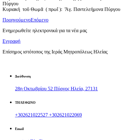
Πύργου
Κυριακή τοῦ Θωμᾶ ( πρωΐ ): Ἅγ. Παντελεήμονα Πύργου
Προηγούμενο
Επόμενο
Ενημερωθείτε ηλεκτρονικά για τα νέα μας
Εγγραφή
Επίσημος ιστότοπος της Ιεράς Μητροπόλεως Ηλείας
Διεύθυνση
28η Οκτωβρίου 52 Πύργος Ηλεία, 27131
ΤΗΛΕΦΩΝΟ
+302621022527
+302621022069
Email