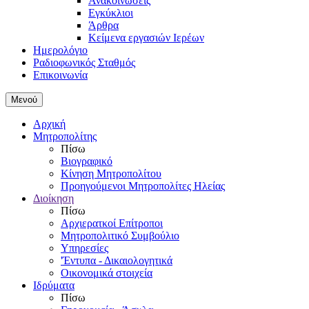
Ανακοινώσεις
Εγκύκλιοι
Άρθρα
Κείμενα εργασιών Ιερέων
Ημερολόγιο
Ραδιοφωνικός Σταθμός
Επικοινωνία
Μενού
Αρχική
Μητροπολίτης
Πίσω
Βιογραφικό
Κίνηση Μητροπολίτου
Προηγούμενοι Μητροπολίτες Ηλείας
Διοίκηση
Πίσω
Αρχιερατκοί Επίτροποι
Μητροπολιτικό Συμβούλιο
Υπηρεσίες
'Έντυπα - Δικαιολογητικά
Οικονομικά στοιχεία
Ιδρύματα
Πίσω