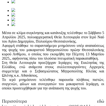
Μέσα σε κλίμα συγκίνησης και κατάνυξης τελέσθηκε το Σάββατο 5
Απριλίου 2025, πολυαρχιερατική Θεία Λειτουργία στον Ιερό Ναό
του Αγίου Δημητρίου, Πολιούχου Θεσσαλονίκης.
Αφορμή στάθηκε το σαρανταήμερο μνημόσυνο υπέρ αναπαύσεως
της ψυχής του μακαριστού Μητροπολίτου πρώην Θεσσαλονίκης
κυρού Ανθίμου, ο οποίος που εκοιμήθη την Πέμπτη 13 Μαρτίου
2025,, αφήνοντας πίσω του πλούσια πνευματική παρακαταθήκη.
Στη Θεία Λειτουργία προεξήρχαν Ιεράρχες της Εκκλησίας της
Ελλάδος, ενώ ανάμεσα στους συλλειτουργούντες Αρχιερείς
συμμετείχε και ο Σεβασμιώτατος Μητροπολίτης Ηλείας και
Ωλένης κ.κ. Αθανάσιος.
Το ιερό μνημόσυνο τελέσθηκε παρουσία πλήθους πιστών,
συγγενών, φίλων και συνεργατών του μακαριστού Ιεράρχη, οι
οποίοι προσευχήθηκαν για την ανάπαυση της ψυχής του.
Περισσότερα εδώ