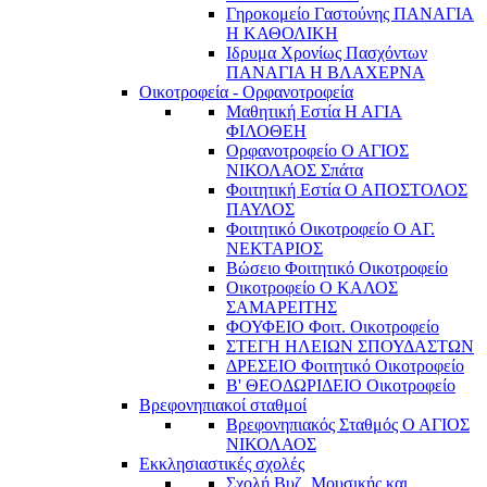
Γηροκομείο Γαστούνης ΠΑΝΑΓΙΑ
Η ΚΑΘΟΛΙΚΗ
Ιδρυμα Χρονίως Πασχόντων
ΠΑΝΑΓΙΑ Η ΒΛΑΧΕΡΝΑ
Οικοτροφεία - Ορφανοτροφεία
Μαθητική Εστία Η ΑΓΙΑ
ΦΙΛΟΘΕΗ
Ορφανοτροφείο Ο ΑΓΙΟΣ
ΝΙΚΟΛΑΟΣ Σπάτα
Φοιτητική Εστία Ο ΑΠΟΣΤΟΛΟΣ
ΠΑΥΛΟΣ
Φοιτητικό Οικοτροφείο Ο ΑΓ.
ΝΕΚΤΑΡΙΟΣ
Βώσειο Φοιτητικό Οικοτροφείο
Οικοτροφείο Ο ΚΑΛΟΣ
ΣΑΜΑΡΕΙΤΗΣ
ΦΟΥΦΕΙΟ Φοιτ. Οικοτροφείο
ΣΤΕΓΗ ΗΛΕΙΩΝ ΣΠΟΥΔΑΣΤΩΝ
ΔΡΕΣΕΙΟ Φοιτητικό Οικοτροφείο
Β' ΘΕΟΔΩΡΙΔΕΙΟ Οικοτροφείο
Βρεφονηπιακοί σταθμοί
Βρεφονηπιακός Σταθμός Ο ΑΓΙΟΣ
ΝΙΚΟΛΑΟΣ
Εκκλησιαστικές σχολές
Σχολή Βυζ. Μουσικής και