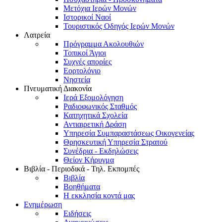
Μετόχια Ιερών Μονών
Ιστορικοί Ναοί
Τουριστικός Οδηγός Ιερών Μονών
Λατρεία
Πρόγραμμα Ακολουθιών
Τοπικοί Άγιοι
Συχνές απορίες
Εορτολόγιο
Νηστεία
Πνευματική Διακονία
Ιερά Εξομολόγηση
Ραδιοφωνικός Σταθμός
Κατηχητικά Σχολεία
Αντιαιρετική Δράση
Υπηρεσία Συμπαραστάσεως Οικογενείας
Θρησκευτική Υπηρεσία Στρατού
Συνέδρια - Εκδηλώσεις
Θείον Κήρυγμα
Βιβλία - Περιοδικά - Τηλ. Εκπομπές
Βιβλία
Βοηθήματα
Η εκκλησία κοντά μας
Ενημέρωση
Ειδήσεις