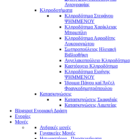
Αγιογραφίας
Κληροδοτήματα
Κληροδότημα Στεφάνου
ΨΗΜΜΕΝΟΥ
Κληροδότημα Χαρίκλειας
Μπιρμπίλη
Κληροδότημα Αφροδίτης
Λυκουργιώτου
Σωτηροπούλειος Ηλειακή
Βιβλιοθήκη
Αγγελακοπούλειο Κληροδότημα
Καστόρχειο Κληροδότημα
Κληροδότημα Ειρήνης
ΨΗΜΜΕΝΟΥ
Ίδρυμα Πάνου καί Άνζελ
Φραγκοδημητρόπουλου
Κατασκηνώσεις
Κατασκηνώσεις Σκαφιδιάς
Κατασκηνώσεις Λαμπείας
Blogspot Ενοριακή Δράση
Ενορίες
Μονές
Ανδρικές μονές
Γυναικείες Μονές
Ησυχαστήρια - Προσκυνήματα