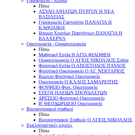
Γηροκομεία - Άσυλα
Πίσω
ΑΣΥΛΟ ΑΝΙΑΤΩΝ ΠΥΡΓΟΥ Η ΝΕΑ
ΒΑΣΙΛΕΙΑΣ
Γηροκομείο Γαστούνης ΠΑΝΑΓΙΑ Η
ΚΑΘΟΛΙΚΗ
Ιδρυμα Χρονίως Πασχόντων ΠΑΝΑΓΙΑ Η
ΒΛΑΧΕΡΝΑ
Οικοτροφεία - Ορφανοτροφεία
Πίσω
Μαθητική Εστία Η ΑΓΙΑ ΦΙΛΟΘΕΗ
Ορφανοτροφείο Ο ΑΓΙΟΣ ΝΙΚΟΛΑΟΣ Σπάτα
Φοιτητική Εστία Ο ΑΠΟΣΤΟΛΟΣ ΠΑΥΛΟΣ
Φοιτητικό Οικοτροφείο Ο ΑΓ. ΝΕΚΤΑΡΙΟΣ
Βώσειο Φοιτητικό Οικοτροφείο
Οικοτροφείο Ο ΚΑΛΟΣ ΣΑΜΑΡΕΙΤΗΣ
ΦΟΥΦΕΙΟ Φοιτ. Οικοτροφείο
ΣΤΕΓΗ ΗΛΕΙΩΝ ΣΠΟΥΔΑΣΤΩΝ
ΔΡΕΣΕΙΟ Φοιτητικό Οικοτροφείο
Β' ΘΕΟΔΩΡΙΔΕΙΟ Οικοτροφείο
Βρεφονηπιακοί σταθμοί
Πίσω
Βρεφονηπιακός Σταθμός Ο ΑΓΙΟΣ ΝΙΚΟΛΑΟΣ
Εκκλησιαστικές σχολές
Πίσω