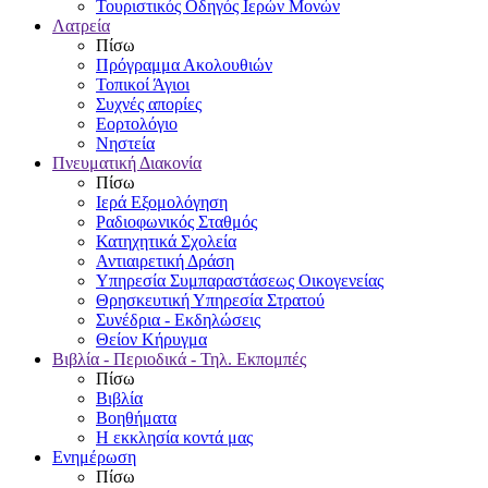
Τουριστικός Οδηγός Ιερών Μονών
Λατρεία
Πίσω
Πρόγραμμα Ακολουθιών
Τοπικοί Άγιοι
Συχνές απορίες
Εορτολόγιο
Νηστεία
Πνευματική Διακονία
Πίσω
Ιερά Εξομολόγηση
Ραδιοφωνικός Σταθμός
Κατηχητικά Σχολεία
Αντιαιρετική Δράση
Υπηρεσία Συμπαραστάσεως Οικογενείας
Θρησκευτική Υπηρεσία Στρατού
Συνέδρια - Εκδηλώσεις
Θείον Κήρυγμα
Βιβλία - Περιοδικά - Τηλ. Εκπομπές
Πίσω
Βιβλία
Βοηθήματα
Η εκκλησία κοντά μας
Ενημέρωση
Πίσω