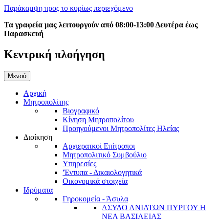
Παράκαμψη προς το κυρίως περιεχόμενο
Τα γραφεία μας λειτουργούν από 08:00-13:00 Δευτέρα έως
Παρασκευή
Κεντρική πλοήγηση
Μενού
Αρχική
Μητροπολίτης
Βιογραφικό
Κίνηση Μητροπολίτου
Προηγούμενοι Μητροπολίτες Ηλείας
Διοίκηση
Αρχιερατκοί Επίτροποι
Μητροπολιτικό Συμβούλιο
Υπηρεσίες
'Έντυπα - Δικαιολογητικά
Οικονομικά στοιχεία
Ιδρύματα
Γηροκομεία - Άσυλα
ΑΣΥΛΟ ΑΝΙΑΤΩΝ ΠΥΡΓΟΥ Η
ΝΕΑ ΒΑΣΙΛΕΙΑΣ