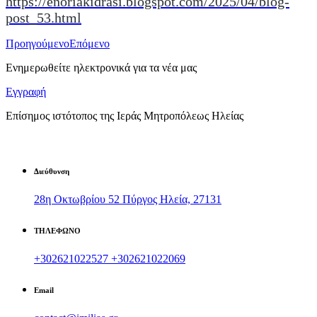
https://enoriakidrasi.blogspot.com/2025/04/blog-
post_53.html
Προηγούμενο
Επόμενο
Ενημερωθείτε ηλεκτρονικά για τα νέα μας
Εγγραφή
Επίσημος ιστότοπος της Ιεράς Μητροπόλεως Ηλείας
Διεύθυνση
28η Οκτωβρίου 52 Πύργος Ηλεία, 27131
ΤΗΛΕΦΩΝΟ
+302621022527
+302621022069
Email