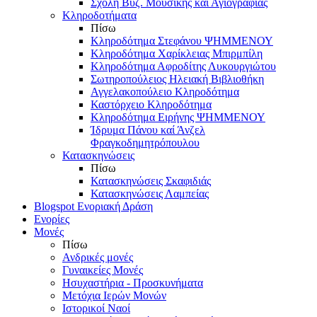
Σχολή Βυζ. Μουσικής και Αγιογραφίας
Κληροδοτήματα
Πίσω
Κληροδότημα Στεφάνου ΨΗΜΜΕΝΟΥ
Κληροδότημα Χαρίκλειας Μπιρμπίλη
Κληροδότημα Αφροδίτης Λυκουργιώτου
Σωτηροπούλειος Ηλειακή Βιβλιοθήκη
Αγγελακοπούλειο Κληροδότημα
Καστόρχειο Κληροδότημα
Κληροδότημα Ειρήνης ΨΗΜΜΕΝΟΥ
Ίδρυμα Πάνου καί Άνζελ
Φραγκοδημητρόπουλου
Κατασκηνώσεις
Πίσω
Κατασκηνώσεις Σκαφιδιάς
Κατασκηνώσεις Λαμπείας
Blogspot Ενοριακή Δράση
Ενορίες
Μονές
Πίσω
Ανδρικές μονές
Γυναικείες Μονές
Ησυχαστήρια - Προσκυνήματα
Μετόχια Ιερών Μονών
Ιστορικοί Ναοί