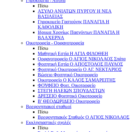
Γηροκομεία - Άσυλα
Πίσω
ΑΣΥΛΟ ΑΝΙΑΤΩΝ ΠΥΡΓΟΥ Η ΝΕΑ
ΒΑΣΙΛΕΙΑΣ
Γηροκομείο Γαστούνης ΠΑΝΑΓΙΑ Η
ΚΑΘΟΛΙΚΗ
Ιδρυμα Χρονίως Πασχόντων ΠΑΝΑΓΙΑ Η
ΒΛΑΧΕΡΝΑ
Οικοτροφεία - Ορφανοτροφεία
Πίσω
Μαθητική Εστία Η ΑΓΙΑ ΦΙΛΟΘΕΗ
Ορφανοτροφείο Ο ΑΓΙΟΣ ΝΙΚΟΛΑΟΣ Σπάτα
Φοιτητική Εστία Ο ΑΠΟΣΤΟΛΟΣ ΠΑΥΛΟΣ
Φοιτητικό Οικοτροφείο Ο ΑΓ. ΝΕΚΤΑΡΙΟΣ
Βώσειο Φοιτητικό Οικοτροφείο
Οικοτροφείο Ο ΚΑΛΟΣ ΣΑΜΑΡΕΙΤΗΣ
ΦΟΥΦΕΙΟ Φοιτ. Οικοτροφείο
ΣΤΕΓΗ ΗΛΕΙΩΝ ΣΠΟΥΔΑΣΤΩΝ
ΔΡΕΣΕΙΟ Φοιτητικό Οικοτροφείο
Β' ΘΕΟΔΩΡΙΔΕΙΟ Οικοτροφείο
Βρεφονηπιακοί σταθμοί
Πίσω
Βρεφονηπιακός Σταθμός Ο ΑΓΙΟΣ ΝΙΚΟΛΑΟΣ
Εκκλησιαστικές σχολές
Πίσω