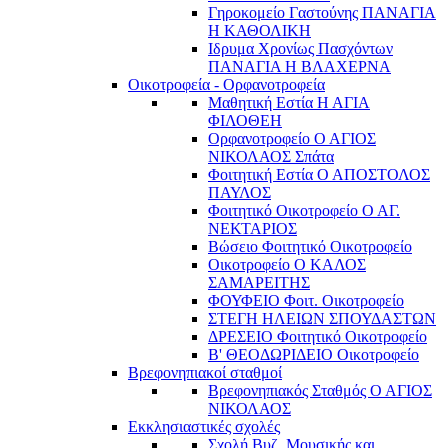
Γηροκομείο Γαστούνης ΠΑΝΑΓΙΑ
Η ΚΑΘΟΛΙΚΗ
Ιδρυμα Χρονίως Πασχόντων
ΠΑΝΑΓΙΑ Η ΒΛΑΧΕΡΝΑ
Οικοτροφεία - Ορφανοτροφεία
Μαθητική Εστία Η ΑΓΙΑ
ΦΙΛΟΘΕΗ
Ορφανοτροφείο Ο ΑΓΙΟΣ
ΝΙΚΟΛΑΟΣ Σπάτα
Φοιτητική Εστία Ο ΑΠΟΣΤΟΛΟΣ
ΠΑΥΛΟΣ
Φοιτητικό Οικοτροφείο Ο ΑΓ.
ΝΕΚΤΑΡΙΟΣ
Βώσειο Φοιτητικό Οικοτροφείο
Οικοτροφείο Ο ΚΑΛΟΣ
ΣΑΜΑΡΕΙΤΗΣ
ΦΟΥΦΕΙΟ Φοιτ. Οικοτροφείο
ΣΤΕΓΗ ΗΛΕΙΩΝ ΣΠΟΥΔΑΣΤΩΝ
ΔΡΕΣΕΙΟ Φοιτητικό Οικοτροφείο
Β' ΘΕΟΔΩΡΙΔΕΙΟ Οικοτροφείο
Βρεφονηπιακοί σταθμοί
Βρεφονηπιακός Σταθμός Ο ΑΓΙΟΣ
ΝΙΚΟΛΑΟΣ
Εκκλησιαστικές σχολές
Σχολή Βυζ. Μουσικής και