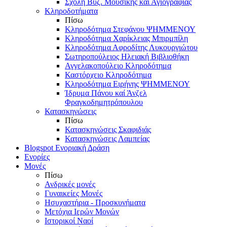
Σχολή Βυζ. Μουσικής και Αγιογραφίας
Κληροδοτήματα
Πίσω
Κληροδότημα Στεφάνου ΨΗΜΜΕΝΟΥ
Κληροδότημα Χαρίκλειας Μπιρμπίλη
Κληροδότημα Αφροδίτης Λυκουργιώτου
Σωτηροπούλειος Ηλειακή Βιβλιοθήκη
Αγγελακοπούλειο Κληροδότημα
Καστόρχειο Κληροδότημα
Κληροδότημα Ειρήνης ΨΗΜΜΕΝΟΥ
Ίδρυμα Πάνου καί Άνζελ
Φραγκοδημητρόπουλου
Κατασκηνώσεις
Πίσω
Κατασκηνώσεις Σκαφιδιάς
Κατασκηνώσεις Λαμπείας
Blogspot Ενοριακή Δράση
Ενορίες
Μονές
Πίσω
Ανδρικές μονές
Γυναικείες Μονές
Ησυχαστήρια - Προσκυνήματα
Μετόχια Ιερών Μονών
Ιστορικοί Ναοί