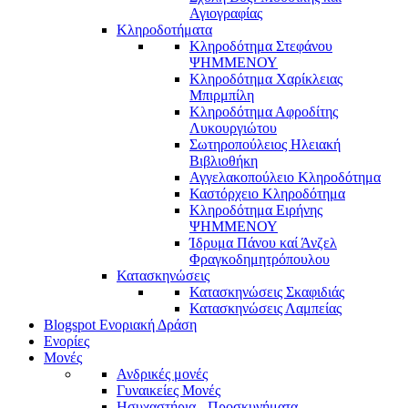
Αγιογραφίας
Κληροδοτήματα
Κληροδότημα Στεφάνου
ΨΗΜΜΕΝΟΥ
Κληροδότημα Χαρίκλειας
Μπιρμπίλη
Κληροδότημα Αφροδίτης
Λυκουργιώτου
Σωτηροπούλειος Ηλειακή
Βιβλιοθήκη
Αγγελακοπούλειο Κληροδότημα
Καστόρχειο Κληροδότημα
Κληροδότημα Ειρήνης
ΨΗΜΜΕΝΟΥ
Ίδρυμα Πάνου καί Άνζελ
Φραγκοδημητρόπουλου
Κατασκηνώσεις
Κατασκηνώσεις Σκαφιδιάς
Κατασκηνώσεις Λαμπείας
Blogspot Ενοριακή Δράση
Ενορίες
Μονές
Ανδρικές μονές
Γυναικείες Μονές
Ησυχαστήρια - Προσκυνήματα