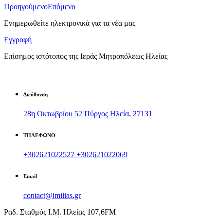
Προηγούμενο
Επόμενο
Ενημερωθείτε ηλεκτρονικά για τα νέα μας
Εγγραφή
Επίσημος ιστότοπος της Ιεράς Μητροπόλεως Ηλείας
Διεύθυνση
28η Οκτωβρίου 52 Πύργος Ηλεία, 27131
ΤΗΛΕΦΩΝΟ
+302621022527
+302621022069
Email
contact@imilias.gr
Ραδ. Σταθμός Ι.Μ. Ηλείας 107,6FM