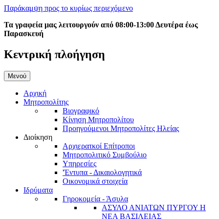
Παράκαμψη προς το κυρίως περιεχόμενο
Τα γραφεία μας λειτουργούν από 08:00-13:00 Δευτέρα έως
Παρασκευή
Κεντρική πλοήγηση
Μενού
Αρχική
Μητροπολίτης
Βιογραφικό
Κίνηση Μητροπολίτου
Προηγούμενοι Μητροπολίτες Ηλείας
Διοίκηση
Αρχιερατκοί Επίτροποι
Μητροπολιτικό Συμβούλιο
Υπηρεσίες
'Έντυπα - Δικαιολογητικά
Οικονομικά στοιχεία
Ιδρύματα
Γηροκομεία - Άσυλα
ΑΣΥΛΟ ΑΝΙΑΤΩΝ ΠΥΡΓΟΥ Η
ΝΕΑ ΒΑΣΙΛΕΙΑΣ