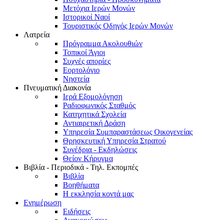
Μετόχια Ιερών Μονών
Ιστορικοί Ναοί
Τουριστικός Οδηγός Ιερών Μονών
Λατρεία
Πρόγραμμα Ακολουθιών
Τοπικοί Άγιοι
Συχνές απορίες
Εορτολόγιο
Νηστεία
Πνευματική Διακονία
Ιερά Εξομολόγηση
Ραδιοφωνικός Σταθμός
Κατηχητικά Σχολεία
Αντιαιρετική Δράση
Υπηρεσία Συμπαραστάσεως Οικογενείας
Θρησκευτική Υπηρεσία Στρατού
Συνέδρια - Εκδηλώσεις
Θείον Κήρυγμα
Βιβλία - Περιοδικά - Τηλ. Εκπομπές
Βιβλία
Βοηθήματα
Η εκκλησία κοντά μας
Ενημέρωση
Ειδήσεις