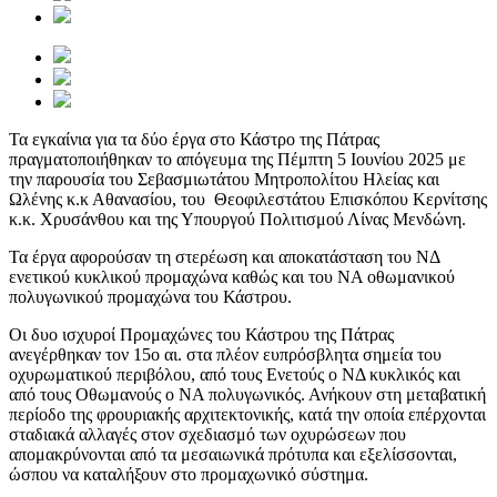
Τα εγκαίνια για τα δύο έργα στο Κάστρο της Πάτρας
πραγματοποιήθηκαν το απόγευμα της Πέμπτη 5 Ιουνίου 2025 με
την παρουσία του Σεβασμιωτάτου Μητροπολίτου Ηλείας και
Ωλένης κ.κ Αθανασίου, του Θεοφιλεστάτου Επισκόπου Κερνίτσης
κ.κ. Χρυσάνθου και της Υπουργού Πολιτισμού Λίνας Μενδώνη.
Τα έργα αφορούσαν τη στερέωση και αποκατάσταση του ΝΔ
ενετικού κυκλικού προμαχώνα καθώς και του ΝΑ οθωμανικού
πολυγωνικού προμαχώνα του Κάστρου.
Οι δυο ισχυροί Προμαχώνες του Κάστρου της Πάτρας
ανεγέρθηκαν τον 15ο αι. στα πλέον ευπρόσβλητα σημεία του
οχυρωματικού περιβόλου, από τους Ενετούς ο ΝΔ κυκλικός και
από τους Οθωμανούς ο ΝΑ πολυγωνικός. Ανήκουν στη μεταβατική
περίοδο της φρουριακής αρχιτεκτονικής, κατά την οποία επέρχονται
σταδιακά αλλαγές στον σχεδιασμό των οχυρώσεων που
απομακρύνονται από τα μεσαιωνικά πρότυπα και εξελίσσονται,
ώσπου να καταλήξουν στο προμαχωνικό σύστημα.