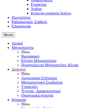
Ανακοινώσεις
Εγκύκλιοι
Άρθρα
Κείμενα εργασιών Ιερέων
Ημερολόγιο
Ραδιοφωνικός Σταθμός
Επικοινωνία
Μενού
Αρχική
Μητροπολίτης
Πίσω
Βιογραφικό
Κίνηση Μητροπολίτου
Προηγούμενοι Μητροπολίτες Ηλείας
Διοίκηση
Πίσω
Αρχιερατκοί Επίτροποι
Μητροπολιτικό Συμβούλιο
Υπηρεσίες
'Έντυπα - Δικαιολογητικά
Οικονομικά στοιχεία
Ιδρύματα
Πίσω