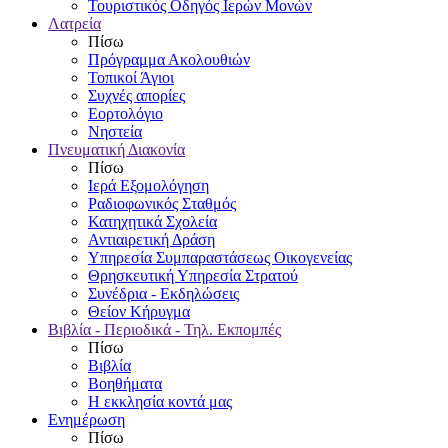
Τουριστικός Οδηγός Ιερών Μονών
Λατρεία
Πίσω
Πρόγραμμα Ακολουθιών
Τοπικοί Άγιοι
Συχνές απορίες
Εορτολόγιο
Νηστεία
Πνευματική Διακονία
Πίσω
Ιερά Εξομολόγηση
Ραδιοφωνικός Σταθμός
Κατηχητικά Σχολεία
Αντιαιρετική Δράση
Υπηρεσία Συμπαραστάσεως Οικογενείας
Θρησκευτική Υπηρεσία Στρατού
Συνέδρια - Εκδηλώσεις
Θείον Κήρυγμα
Βιβλία - Περιοδικά - Τηλ. Εκπομπές
Πίσω
Βιβλία
Βοηθήματα
Η εκκλησία κοντά μας
Ενημέρωση
Πίσω