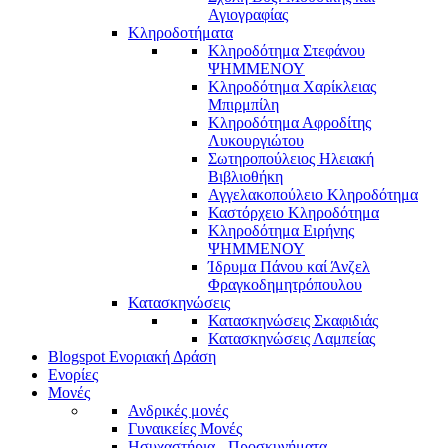
Αγιογραφίας
Κληροδοτήματα
Κληροδότημα Στεφάνου
ΨΗΜΜΕΝΟΥ
Κληροδότημα Χαρίκλειας
Μπιρμπίλη
Κληροδότημα Αφροδίτης
Λυκουργιώτου
Σωτηροπούλειος Ηλειακή
Βιβλιοθήκη
Αγγελακοπούλειο Κληροδότημα
Καστόρχειο Κληροδότημα
Κληροδότημα Ειρήνης
ΨΗΜΜΕΝΟΥ
Ίδρυμα Πάνου καί Άνζελ
Φραγκοδημητρόπουλου
Κατασκηνώσεις
Κατασκηνώσεις Σκαφιδιάς
Κατασκηνώσεις Λαμπείας
Blogspot Ενοριακή Δράση
Ενορίες
Μονές
Ανδρικές μονές
Γυναικείες Μονές
Ησυχαστήρια - Προσκυνήματα