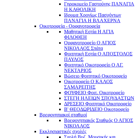
Γηροκομείο Γαστούνης ΠΑΝΑΓΙΑ
Η ΚΑΘΟΛΙΚΗ
Ιδρυμα Χρονίως Πασχόντων
ΠΑΝΑΓΙΑ Η ΒΛΑΧΕΡΝΑ
Οικοτροφεία - Ορφανοτροφεία
Μαθητική Εστία Η ΑΓΙΑ
ΦΙΛΟΘΕΗ
Ορφανοτροφείο Ο ΑΓΙΟΣ
ΝΙΚΟΛΑΟΣ Σπάτα
Φοιτητική Εστία Ο ΑΠΟΣΤΟΛΟΣ
ΠΑΥΛΟΣ
Φοιτητικό Οικοτροφείο Ο ΑΓ.
ΝΕΚΤΑΡΙΟΣ
Βώσειο Φοιτητικό Οικοτροφείο
Οικοτροφείο Ο ΚΑΛΟΣ
ΣΑΜΑΡΕΙΤΗΣ
ΦΟΥΦΕΙΟ Φοιτ. Οικοτροφείο
ΣΤΕΓΗ ΗΛΕΙΩΝ ΣΠΟΥΔΑΣΤΩΝ
ΔΡΕΣΕΙΟ Φοιτητικό Οικοτροφείο
Β' ΘΕΟΔΩΡΙΔΕΙΟ Οικοτροφείο
Βρεφονηπιακοί σταθμοί
Βρεφονηπιακός Σταθμός Ο ΑΓΙΟΣ
ΝΙΚΟΛΑΟΣ
Εκκλησιαστικές σχολές
Σχολή Βυζ. Μουσικής και