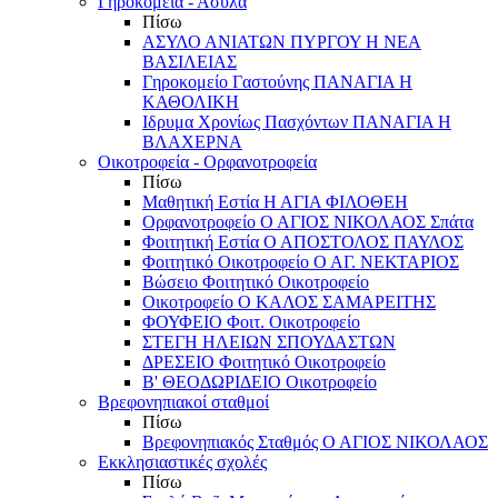
Γηροκομεία - Άσυλα
Πίσω
ΑΣΥΛΟ ΑΝΙΑΤΩΝ ΠΥΡΓΟΥ Η ΝΕΑ
ΒΑΣΙΛΕΙΑΣ
Γηροκομείο Γαστούνης ΠΑΝΑΓΙΑ Η
ΚΑΘΟΛΙΚΗ
Ιδρυμα Χρονίως Πασχόντων ΠΑΝΑΓΙΑ Η
ΒΛΑΧΕΡΝΑ
Οικοτροφεία - Ορφανοτροφεία
Πίσω
Μαθητική Εστία Η ΑΓΙΑ ΦΙΛΟΘΕΗ
Ορφανοτροφείο Ο ΑΓΙΟΣ ΝΙΚΟΛΑΟΣ Σπάτα
Φοιτητική Εστία Ο ΑΠΟΣΤΟΛΟΣ ΠΑΥΛΟΣ
Φοιτητικό Οικοτροφείο Ο ΑΓ. ΝΕΚΤΑΡΙΟΣ
Βώσειο Φοιτητικό Οικοτροφείο
Οικοτροφείο Ο ΚΑΛΟΣ ΣΑΜΑΡΕΙΤΗΣ
ΦΟΥΦΕΙΟ Φοιτ. Οικοτροφείο
ΣΤΕΓΗ ΗΛΕΙΩΝ ΣΠΟΥΔΑΣΤΩΝ
ΔΡΕΣΕΙΟ Φοιτητικό Οικοτροφείο
Β' ΘΕΟΔΩΡΙΔΕΙΟ Οικοτροφείο
Βρεφονηπιακοί σταθμοί
Πίσω
Βρεφονηπιακός Σταθμός Ο ΑΓΙΟΣ ΝΙΚΟΛΑΟΣ
Εκκλησιαστικές σχολές
Πίσω