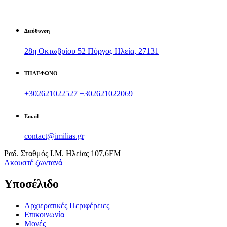
Διεύθυνση
28η Οκτωβρίου 52 Πύργος Ηλεία, 27131
ΤΗΛΕΦΩΝΟ
+302621022527
+302621022069
Email
contact@imilias.gr
Ραδ. Σταθμός Ι.Μ. Ηλείας 107,6FM
Aκουστέ ζωντανά
Υποσέλιδο
Αρχιερατικές Περιφέρειες
Επικοινωνία
Μονές