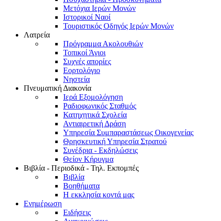
Μετόχια Ιερών Μονών
Ιστορικοί Ναοί
Τουριστικός Οδηγός Ιερών Μονών
Λατρεία
Πρόγραμμα Ακολουθιών
Τοπικοί Άγιοι
Συχνές απορίες
Εορτολόγιο
Νηστεία
Πνευματική Διακονία
Ιερά Εξομολόγηση
Ραδιοφωνικός Σταθμός
Κατηχητικά Σχολεία
Αντιαιρετική Δράση
Υπηρεσία Συμπαραστάσεως Οικογενείας
Θρησκευτική Υπηρεσία Στρατού
Συνέδρια - Εκδηλώσεις
Θείον Κήρυγμα
Βιβλία - Περιοδικά - Τηλ. Εκπομπές
Βιβλία
Βοηθήματα
Η εκκλησία κοντά μας
Ενημέρωση
Ειδήσεις