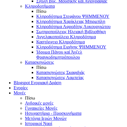
Σχολή Βυζ. Μουσικής και Αγιογραφίας
Κληροδοτήματα
Πίσω
Κληροδότημα Στεφάνου ΨΗΜΜΕΝΟΥ
Κληροδότημα Χαρίκλειας Μπιρμπίλη
Κληροδότημα Αφροδίτης Λυκουργιώτου
Σωτηροπούλειος Ηλειακή Βιβλιοθήκη
Αγγελακοπούλειο Κληροδότημα
Καστόρχειο Κληροδότημα
Κληροδότημα Ειρήνης ΨΗΜΜΕΝΟΥ
Ίδρυμα Πάνου καί Άνζελ
Φραγκοδημητρόπουλου
Κατασκηνώσεις
Πίσω
Κατασκηνώσεις Σκαφιδιάς
Κατασκηνώσεις Λαμπείας
Blogspot Ενοριακή Δράση
Ενορίες
Μονές
Πίσω
Ανδρικές μονές
Γυναικείες Μονές
Ησυχαστήρια - Προσκυνήματα
Μετόχια Ιερών Μονών
Ιστορικοί Ναοί