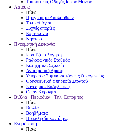
Τουριστικός Οδηγός Ιερών Μονών
Λατρεία
Πίσω
Πρόγραμμα Ακολουθιών
Τοπικοί Άγιοι
Συχνές απορίες
Εορτολόγιο
Νηστεία
Πνευματική Διακονία
Πίσω
Ιερά Εξομολόγηση
Ραδιοφωνικός Σταθμός
Κατηχητικά Σχολεία
Αντιαιρετική Δράση
Υπηρεσία Συμπαραστάσεως Οικογενείας
Θρησκευτική Υπηρεσία Στρατού
Συνέδρια - Εκδηλώσεις
Θείον Κήρυγμα
Βιβλία - Περιοδικά - Τηλ. Εκπομπές
Πίσω
Βιβλία
Βοηθήματα
Η εκκλησία κοντά μας
Ενημέρωση
Πίσω