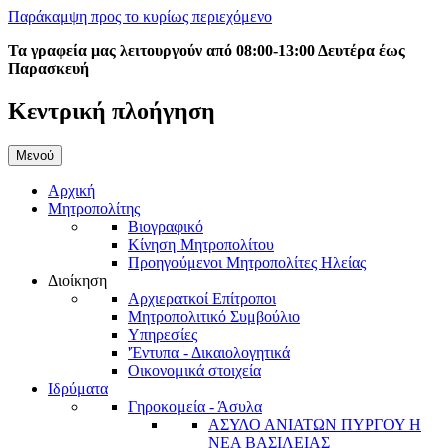
Παράκαμψη προς το κυρίως περιεχόμενο
Τα γραφεία μας λειτουργούν από 08:00-13:00 Δευτέρα έως
Παρασκευή
Κεντρική πλοήγηση
Μενού
Αρχική
Μητροπολίτης
Βιογραφικό
Κίνηση Μητροπολίτου
Προηγούμενοι Μητροπολίτες Ηλείας
Διοίκηση
Αρχιερατκοί Επίτροποι
Μητροπολιτικό Συμβούλιο
Υπηρεσίες
'Έντυπα - Δικαιολογητικά
Οικονομικά στοιχεία
Ιδρύματα
Γηροκομεία - Άσυλα
ΑΣΥΛΟ ΑΝΙΑΤΩΝ ΠΥΡΓΟΥ Η
ΝΕΑ ΒΑΣΙΛΕΙΑΣ