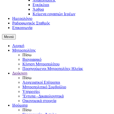
Ανακοινώσεις
Εγκύκλιοι
Άρθρα
Κείμενα εργασιών Ιερέων
Ημερολόγιο
Ραδιοφωνικός Σταθμός
Επικοινωνία
Μενού
Αρχική
Μητροπολίτης
Πίσω
Βιογραφικό
Κίνηση Μητροπολίτου
Προηγούμενοι Μητροπολίτες Ηλείας
Διοίκηση
Πίσω
Αρχιερατκοί Επίτροποι
Μητροπολιτικό Συμβούλιο
Υπηρεσίες
'Έντυπα - Δικαιολογητικά
Οικονομικά στοιχεία
Ιδρύματα
Πίσω