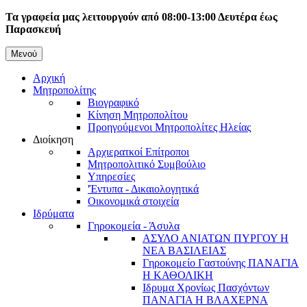
Παράκαμψη
Τα γραφεία μας λειτουργούν από 08:00-13:00 Δευτέρα έως
προς
Παρασκευή
το
κυρίως
Μενού
Κεντρική
περιεχόμενο
Αρχική
πλοήγηση
Μητροπολίτης
Βιογραφικό
Κίνηση Μητροπολίτου
Προηγούμενοι Μητροπολίτες Ηλείας
Διοίκηση
Αρχιερατκοί Επίτροποι
Μητροπολιτικό Συμβούλιο
Υπηρεσίες
'Έντυπα - Δικαιολογητικά
Οικονομικά στοιχεία
Ιδρύματα
Γηροκομεία - Άσυλα
ΑΣΥΛΟ ΑΝΙΑΤΩΝ ΠΥΡΓΟΥ Η
ΝΕΑ ΒΑΣΙΛΕΙΑΣ
Γηροκομείο Γαστούνης ΠΑΝΑΓΙΑ
Η ΚΑΘΟΛΙΚΗ
Ιδρυμα Χρονίως Πασχόντων
ΠΑΝΑΓΙΑ Η ΒΛΑΧΕΡΝΑ