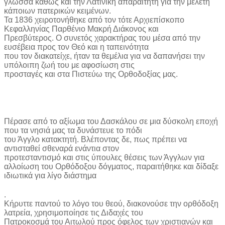
γλώσσα καθώς και την Λατινική απαραίτητη για την μελέτη
κάποιων πατερικών κειμένων.
Τα 1836 χειροτονήθηκε από τον τότε Αρχιεπίσκοπο
Κεφαλληνίας Παρθένιο Μακρή Διάκονος και
Πρεσβύτερος. Ο συνετός χαρακτήρας του μέσα από την
ευσέβεια προς τον Θεό και η ταπεινότητα
που τον διακατείχε, ήταν τα θεμέλια για να δαπανήσει την
υπόλοιπη ζωή του με αφοσίωση στις
προσταγές και στα Πιστεύω της Ορθοδοξίας μας.
Πέρασε από το αξίωμα του Δασκάλου σε μια δύσκολη εποχή
που τα νησιά μας τα δυνάστευε το πόδι
του Άγγλο κατακτητή. Βλέποντας δε, πως πρέπει να
αντισταθεί σθεναρά ενάντια στον
προτεσταντισμό και στις ύπουλες θέσεις των Άγγλων για
αλλοίωση του Ορθόδοξου δόγματος, παραιτήθηκε και δίδαξε
ιδιωτικά για λίγο διάστημα
.
Κήρυττε παντού το λόγο του θεού, διακονούσε την ορθόδοξη
λατρεία, χρησιμοποίησε τις Διδαχές του
Πατροκοσμά του Αιτωλού προς όφελος των χριστιανών και