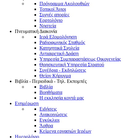
Πρόγραμμα Ακολουθιών
Τοπικοί Άγιοι
Συχνές απορίες
Εορτολόγιο
Νηστεία
Πνευματική Διακονία
Ιερά Εξομολόγηση
Ραδιοφωνικός Σταθμός
Κατηχητικά Σχολεία
Αντιαιρετική Δράση
Υπηρεσία Συμπαραστάσεως Οικογενείας
Θρησκευτική Υπηρεσία Στρατού
Συνέδρια - Εκδηλώσεις
Θείον Κήρυγμα
Βιβλία - Περιοδικά - Τηλ. Εκπομπές
Βιβλία
Βοηθήματα
Η εκκλησία κοντά μας
Ενημέρωση
Ειδήσεις
Ανακοινώσεις
Εγκύκλιοι
Άρθρα
Κείμενα εργασιών Ιερέων
Ημερολόγιο