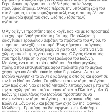
Γερουλάνου πράγμα που ο εξάδελφός του Ιωάννης
προθύμως έπραξε. Ο Άγιος πέρασε την υπόλοιπη ζωή του
στο δωμάτιο, το επονομαζόμενο κελί, έως ότου παρέδωσε
την μακαρία ψυχή του στον Θεό που τόσο πολύ
αγάπησε.
Ο Άγιος έγινε προστάτης της οικογένειας και με το προφητικό
του χάρισμα βοήθησε όλα τα μέλη της. Παράλληλα, η
οικογένεια Γερουλάνου σεβόταν το πρόσωπο του Αγίου, το
τίμησε και συνεχίζει να το τιμά. Έως σήμερα ο απόγονος
Γεώργιος Ι. Γερουλάνος μεριμνά για το κελί, ώστε να είναι
χώρος επισκέψιμος για τους πιστούς. Ο Άγιος είναι αυτός
που προέβλεψε ότι ο γιος του ξαδέλφου του Ιωάννη,
Μαρίνος, ένα από τα τρία παιδιά του, θα γίνει μεγάλος,
πράγμα που επαληθεύτηκε αφού πρόκειται για το μεγάλο
χειρουργό και Ακαδημαϊκό Μαρίνο Γερουλάνο. Από τον
Μαρίνο γεννήθηκε το 1904 ο Ιωάννης ο οποίος και φρόντισε
τον Ιερό Ναό του Αγίου Σπυρίδωνα και τον τάφο του Αγίου.
Στον Ιερό αυτό Ναό ο Παπά Μπασιάς λειτουργούσε μετά από
την αποχώρησή του από το μοναστήρι στο Πλατύ Αιγιαλό. Ο
Ιωάννης Γερουλάνος του Μαρίνου προσπάθησε να
ανακαινίσει τον τάφο του Αγίου μετά την ανακομιδή των
Ιερών Λειψάνων του και βάση των σχεδίων της Ιωάννας
Μελιδώνη – Γρυπάρη τον διαμόρφωσε σε καλαίσθητο