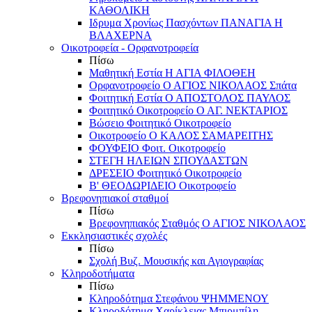
ΚΑΘΟΛΙΚΗ
Ιδρυμα Χρονίως Πασχόντων ΠΑΝΑΓΙΑ Η
ΒΛΑΧΕΡΝΑ
Οικοτροφεία - Ορφανοτροφεία
Πίσω
Μαθητική Εστία Η ΑΓΙΑ ΦΙΛΟΘΕΗ
Ορφανοτροφείο Ο ΑΓΙΟΣ ΝΙΚΟΛΑΟΣ Σπάτα
Φοιτητική Εστία Ο ΑΠΟΣΤΟΛΟΣ ΠΑΥΛΟΣ
Φοιτητικό Οικοτροφείο Ο ΑΓ. ΝΕΚΤΑΡΙΟΣ
Βώσειο Φοιτητικό Οικοτροφείο
Οικοτροφείο Ο ΚΑΛΟΣ ΣΑΜΑΡΕΙΤΗΣ
ΦΟΥΦΕΙΟ Φοιτ. Οικοτροφείο
ΣΤΕΓΗ ΗΛΕΙΩΝ ΣΠΟΥΔΑΣΤΩΝ
ΔΡΕΣΕΙΟ Φοιτητικό Οικοτροφείο
Β' ΘΕΟΔΩΡΙΔΕΙΟ Οικοτροφείο
Βρεφονηπιακοί σταθμοί
Πίσω
Βρεφονηπιακός Σταθμός Ο ΑΓΙΟΣ ΝΙΚΟΛΑΟΣ
Εκκλησιαστικές σχολές
Πίσω
Σχολή Βυζ. Μουσικής και Αγιογραφίας
Κληροδοτήματα
Πίσω
Κληροδότημα Στεφάνου ΨΗΜΜΕΝΟΥ
Κληροδότημα Χαρίκλειας Μπιρμπίλη