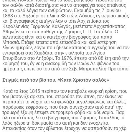
τον σαλόν κατά διαστήματα για να αποφεύγει τους επαίνους
και τα καλά λόγια των ανθρώπων. Εκοιμήθη τις 7 Ιουνίου
1888 στο Ληξούρι σε ηλικία 88 ετών. Λόγους εγκωμιαστικούς
και βιογραφικούς απήγγειλαν ο τότε Αρχιεπίσκοπος
Κεφαλληνίας Γερμανός Καλλιγάς, μετέπειτα Αρχιεπίσκοπος
Αθηνών και ο τότε καθηγητής Ζήσιμος Γ. Π. Τυπάλδο. Ο
τελευταίος είναι και ο κατεξοχήν βιογράφος του παπά
Μπασιά. Ετάφη έπειτα από επεισόδιο και καθυστέρηση
λίγων ημερών, λόγω που ήθελε κάποιος συγγενής του να τον
ενταφιάσει στα Χαυδάτα, στην εκκλησία του Αγίου
Σπυρίδωνα στο Ληξούρι. Το 1976, έπειτα από 88 έτη από την
κοίμησή του, έγινε η ανακομιδή των Ιερών Λειψάνων του,
ημέρα της επετείου του από τον Σεβ. Μητροπολίτη Προκόπιο.
Στιγμές από τον βίο του. «Κατά Χριστόν σαλός»
Κατά το έτος 1845 περίπου τον κατέβαλε νευρική κρίση, που
τον βασάνιζε αρκετά, του στερούσε τον ύπνο, τον έκανε να
περπατάει τη νύχτα και να φωνάζει μεγαλοφώνως και άλλες
παρόμοιες εκφράσεις, που όταν συνερχόταν από αυτή την
τρομερή έξαψη έπεφτε σε τρομερό φόβο και αδυναμία. Παρ’
όλα αυτά όπως λέει ο βιογράφος του Ζήσιμος Τυπάλδος, ο
λαός ήξερε τη δοκιμασία του αυτή και δεν ενοχλείτο.
Απεναντίας όταν τον έβλεπαν έτρεχαν να ασπασθούν το χέρι