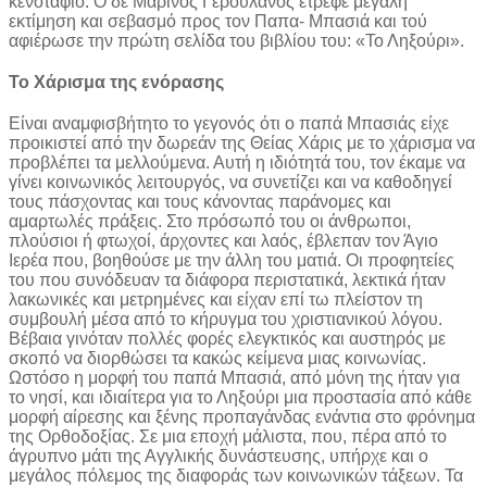
κενοτάφιο. Ο δε Μαρίνος Γερουλάνος έτρεφε μεγάλη
εκτίμηση και σεβασμό προς τον Παπα- Μπασιά και τού
αφιέρωσε την πρώτη σελίδα του βιβλίου του: «Το Ληξούρι».
Το Χάρισμα της ενόρασης
Είναι αναμφισβήτητο το γεγονός ότι ο παπά Μπασιάς είχε
προικιστεί από την δωρεάν της Θείας Χάρις με το χάρισμα να
προβλέπει τα μελλούμενα. Αυτή η ιδιότητά του, τον έκαμε να
γίνει κοινωνικός λειτουργός, να συνετίζει και να καθοδηγεί
τους πάσχοντας και τους κάνοντας παράνομες και
αμαρτωλές πράξεις. Στο πρόσωπό του οι άνθρωποι,
πλούσιοι ή φτωχοί, άρχοντες και λαός, έβλεπαν τον Άγιο
Ιερέα που, βοηθούσε με την άλλη του ματιά. Οι προφητείες
του που συνόδευαν τα διάφορα περιστατικά, λεκτικά ήταν
λακωνικές και μετρημένες και είχαν επί τω πλείστον τη
συμβουλή μέσα από το κήρυγμα του χριστιανικού λόγου.
Βέβαια γινόταν πολλές φορές ελεγκτικός και αυστηρός με
σκοπό να διορθώσει τα κακώς κείμενα μιας κοινωνίας.
Ωστόσο η μορφή του παπά Μπασιά, από μόνη της ήταν για
το νησί, και ιδιαίτερα για το Ληξούρι μια προστασία από κάθε
μορφή αίρεσης και ξένης προπαγάνδας ενάντια στο φρόνημα
της Ορθοδοξίας. Σε μια εποχή μάλιστα, που, πέρα από το
άγρυπνο μάτι της Αγγλικής δυνάστευσης, υπήρχε και ο
μεγάλος πόλεμος της διαφοράς των κοινωνικών τάξεων. Τα