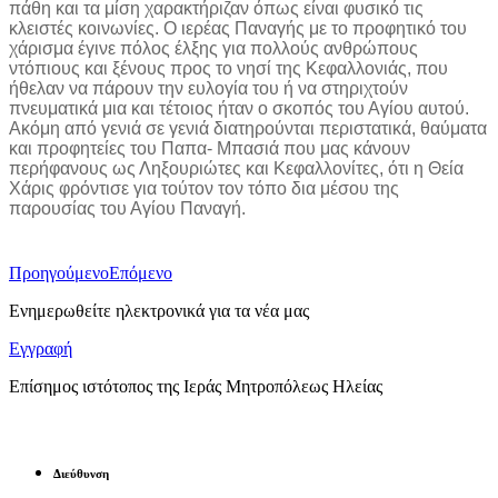
πάθη και τα μίση χαρακτήριζαν όπως είναι φυσικό τις
κλειστές κοινωνίες. Ο ιερέας Παναγής με το προφητικό του
χάρισμα έγινε πόλος έλξης για πολλούς ανθρώπους
ντόπιους και ξένους προς το νησί της Κεφαλλονιάς, που
ήθελαν να πάρουν την ευλογία του ή να στηριχτούν
πνευματικά μια και τέτοιος ήταν ο σκοπός του Αγίου αυτού.
Ακόμη από γενιά σε γενιά διατηρούνται περιστατικά, θαύματα
και προφητείες του Παπα- Μπασιά που μας κάνουν
περήφανους ως Ληξουριώτες και Κεφαλλονίτες, ότι η Θεία
Χάρις φρόντισε για τούτον τον τόπο δια μέσου της
παρουσίας του Αγίου Παναγή.
Προηγούμενο
Επόμενο
Ενημερωθείτε ηλεκτρονικά για τα νέα μας
Εγγραφή
Επίσημος ιστότοπος της Ιεράς Μητροπόλεως Ηλείας
Διεύθυνση