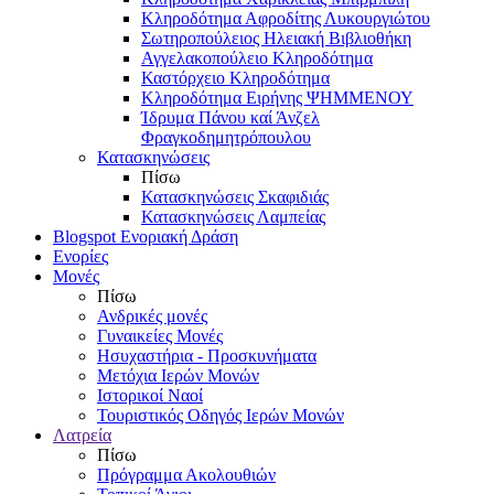
Κληροδότημα Αφροδίτης Λυκουργιώτου
Σωτηροπούλειος Ηλειακή Βιβλιοθήκη
Αγγελακοπούλειο Κληροδότημα
Καστόρχειο Κληροδότημα
Κληροδότημα Ειρήνης ΨΗΜΜΕΝΟΥ
Ίδρυμα Πάνου καί Άνζελ
Φραγκοδημητρόπουλου
Κατασκηνώσεις
Πίσω
Κατασκηνώσεις Σκαφιδιάς
Κατασκηνώσεις Λαμπείας
Blogspot Ενοριακή Δράση
Ενορίες
Μονές
Πίσω
Ανδρικές μονές
Γυναικείες Μονές
Ησυχαστήρια - Προσκυνήματα
Μετόχια Ιερών Μονών
Ιστορικοί Ναοί
Τουριστικός Οδηγός Ιερών Μονών
Λατρεία
Πίσω
Πρόγραμμα Ακολουθιών