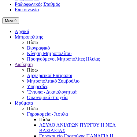
Ραδιοφωνικός Σταθμός
Επικοινωνία
Μενού
Αρχική
Μητροπολίτης
Πίσω
Βιογραφικό
Κίνηση Μητροπολίτου
Προηγούμενοι Μητροπολίτες Ηλείας
Διοίκηση
Πίσω
Αρχιερατκοί Επίτροποι
Μητροπολιτικό Συμβούλιο
Υπηρεσίες
'Έντυπα - Δικαιολογητικά
Οικονομικά στοιχεία
Ιδρύματα
Πίσω
Γηροκομεία - Άσυλα
Πίσω
ΑΣΥΛΟ ΑΝΙΑΤΩΝ ΠΥΡΓΟΥ Η ΝΕΑ
ΒΑΣΙΛΕΙΑΣ
Γηροκομείο Γαστούνης ΠΑΝΑΓΙΑ Η