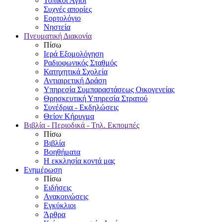
Τοπικοί Άγιοι
Συχνές απορίες
Εορτολόγιο
Νηστεία
Πνευματική Διακονία
Πίσω
Ιερά Εξομολόγηση
Ραδιοφωνικός Σταθμός
Κατηχητικά Σχολεία
Αντιαιρετική Δράση
Υπηρεσία Συμπαραστάσεως Οικογενείας
Θρησκευτική Υπηρεσία Στρατού
Συνέδρια - Εκδηλώσεις
Θείον Κήρυγμα
Βιβλία - Περιοδικά - Τηλ. Εκπομπές
Πίσω
Βιβλία
Βοηθήματα
Η εκκλησία κοντά μας
Ενημέρωση
Πίσω
Ειδήσεις
Ανακοινώσεις
Εγκύκλιοι
Άρθρα