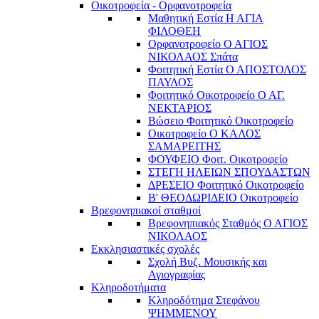
Οικοτροφεία - Ορφανοτροφεία
Μαθητική Εστία Η ΑΓΙΑ
ΦΙΛΟΘΕΗ
Ορφανοτροφείο Ο ΑΓΙΟΣ
ΝΙΚΟΛΑΟΣ Σπάτα
Φοιτητική Εστία Ο ΑΠΟΣΤΟΛΟΣ
ΠΑΥΛΟΣ
Φοιτητικό Οικοτροφείο Ο ΑΓ.
ΝΕΚΤΑΡΙΟΣ
Βώσειο Φοιτητικό Οικοτροφείο
Οικοτροφείο Ο ΚΑΛΟΣ
ΣΑΜΑΡΕΙΤΗΣ
ΦΟΥΦΕΙΟ Φοιτ. Οικοτροφείο
ΣΤΕΓΗ ΗΛΕΙΩΝ ΣΠΟΥΔΑΣΤΩΝ
ΔΡΕΣΕΙΟ Φοιτητικό Οικοτροφείο
Β' ΘΕΟΔΩΡΙΔΕΙΟ Οικοτροφείο
Βρεφονηπιακοί σταθμοί
Βρεφονηπιακός Σταθμός Ο ΑΓΙΟΣ
ΝΙΚΟΛΑΟΣ
Εκκλησιαστικές σχολές
Σχολή Βυζ. Μουσικής και
Αγιογραφίας
Κληροδοτήματα
Κληροδότημα Στεφάνου
ΨΗΜΜΕΝΟΥ