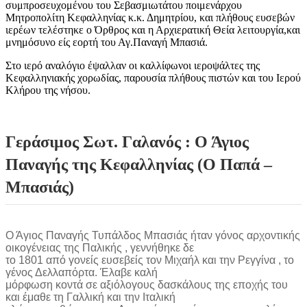
συμπροσευχομένου του Σεβασμιωτάτου ποιμενάρχου
Μητροπολίτη Κεφαλληνίας κ.κ. Δημητρίου, και πλήθους ευσεβών
ιερέων τελέστηκε ο Όρθρος και η Αρχιερατική Θεία λειτουργία,και
μνημόσυνο είς εορτή του Αγ.Παναγή Μπασιά.
Στο ιερό αναλόγιο έψαλλαν οι καλλίφωνοι ιεροψάλτες της
Κεφαλληνιακής χορωδίας, παρουσία πλήθους πιστών και του Ιερού
Κλήρου της νήσου.
Γεράσιμος Σωτ. Γαλανός : Ο Άγιος
Παναγής της Κεφαλληνίας (Ο Παπά –
Μπασιάς)
Ο Άγιος Παναγής Τυπάλδος Μπασιάς ήταν γόνος αρχοντικής
οικογένειας της Παλικής , γεννήθηκε δε
το 1801 από γονείς ευσεβείς τον Μιχαήλ και την Ρεγγίνα , το
γένος Δελλαπόρτα. Έλαβε καλή
μόρφωση κοντά σε αξιόλογους δασκάλους της εποχής του
και έμαθε τη Γαλλική και την Ιταλική