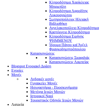
Κληροδότημα Χαρίκλειας
Μπιρμπίλη
Κληροδότημα Αφροδίτης
Λυκουργιώτου
Σωτηροπούλειος Ηλειακή
Βιβλιοθήκη
Αγγελακοπούλειο Κληροδότημα
Καστόρχειο Κληροδότημα
Κληροδότημα Ειρήνης
ΨΗΜΜΕΝΟΥ
Ίδρυμα Πάνου καί Άνζελ
Φραγκοδημητρόπουλου
Κατασκηνώσεις
Κατασκηνώσεις Σκαφιδιάς
Κατασκηνώσεις Λαμπείας
Blogspot Ενοριακή Δράση
Ενορίες
Μονές
Ανδρικές μονές
Γυναικείες Μονές
Ησυχαστήρια - Προσκυνήματα
Μετόχια Ιερών Μονών
Ιστορικοί Ναοί
Τουριστικός Οδηγός Ιερών Μονών
Λατρεία