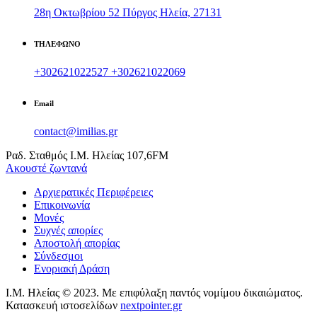
28η Οκτωβρίου 52 Πύργος Ηλεία, 27131
ΤΗΛΕΦΩΝΟ
+302621022527
+302621022069
Email
contact@imilias.gr
Ραδ. Σταθμός Ι.Μ. Ηλείας 107,6FM
Aκουστέ ζωντανά
Αρχιερατικές Περιφέρειες
Επικοινωνία
Υποσέλιδο
Μονές
Συχνές απορίες
Αποστολή απορίας
Σύνδεσμοι
Ενοριακή Δράση
Ι.Μ. Ηλείας © 2023. Με επιφύλαξη παντός νομίμου δικαιώματος.
Κατασκευή ιστοσελίδων
nextpointer.gr