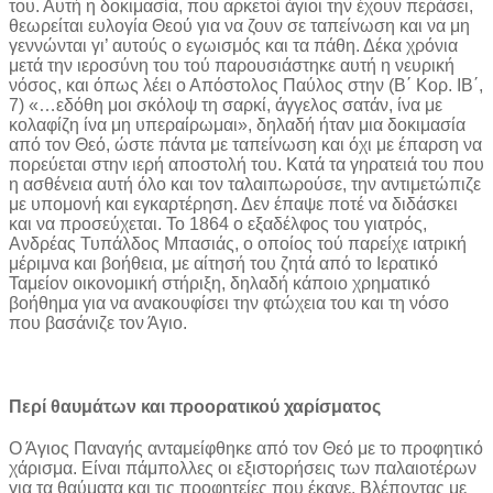
του. Αυτή η δοκιμασία, που αρκετοί άγιοι την έχουν περάσει,
θεωρείται ευλογία Θεού για να ζουν σε ταπείνωση και να μη
γεννώνται γι’ αυτούς ο εγωισμός και τα πάθη. Δέκα χρόνια
μετά την ιεροσύνη του τού παρουσιάστηκε αυτή η νευρική
νόσος, και όπως λέει ο Απόστολος Παύλος στην (Β΄ Κορ. ΙΒ΄,
7) «…εδόθη μοι σκόλοψ τη σαρκί, άγγελος σατάν, ίνα με
κολαφίζη ίνα μη υπεραίρωμαι», δηλαδή ήταν μια δοκιμασία
από τον Θεό, ώστε πάντα με ταπείνωση και όχι με έπαρση να
πορεύεται στην ιερή αποστολή του. Κατά τα γηρατειά του που
η ασθένεια αυτή όλο και τον ταλαιπωρούσε, την αντιμετώπιζε
με υπομονή και εγκαρτέρηση. Δεν έπαψε ποτέ να διδάσκει
και να προσεύχεται. Το 1864 ο εξαδέλφος του γιατρός,
Ανδρέας Τυπάλδος Μπασιάς, ο οποίος τού παρείχε ιατρική
μέριμνα και βοήθεια, με αίτησή του ζητά από το Ιερατικό
Ταμείον οικονομική στήριξη, δηλαδή κάποιο χρηματικό
βοήθημα για να ανακουφίσει την φτώχεια του και τη νόσο
που βασάνιζε τον Άγιο.
Περί θαυμάτων και προορατικού χαρίσματος
Ο Άγιος Παναγής ανταμείφθηκε από τον Θεό με το προφητικό
χάρισμα. Είναι πάμπολλες οι εξιστορήσεις των παλαιοτέρων
για τα θαύματα και τις προφητείες που έκανε. Βλέποντας με