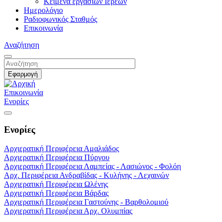
Κείμενα εργασιών Ιερέων
Ημερολόγιο
Ραδιοφωνικός Σταθμός
Επικοινωνία
Αναζήτηση
Επικοινωνία
Ενορίες
Ενορίες
Αρχιερατική Περιφέρεια Αμαλιάδος
Αρχιερατική Περιφέρεια Πύργου
Αρχιερατική Περιφέρεια Λαμπείας - Λασιώνος - Φολόη
Αρχ. Περιφέρεια Ανδραβίδας - Κυλήνης - Λεχαινών
Αρχιερατική Περιφέρεια Ωλένης
Αρχιερατική Περιφέρεια Βάρδας
Αρχιερατική Περιφέρεια Γαστούνης - Βαρθολομιού
Αρχιερατική Περιφέρεια Αρχ. Ολυμπίας