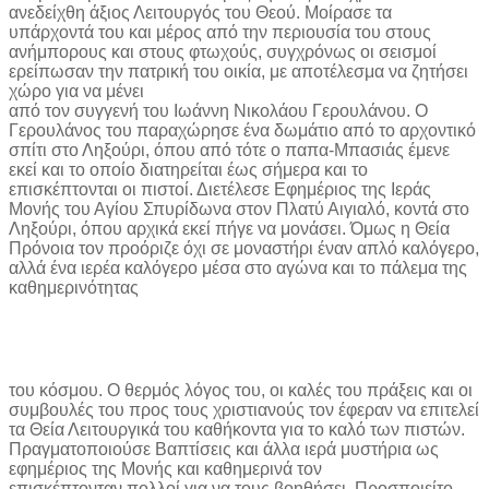
ανεδείχθη άξιος Λειτουργός του Θεού. Μοίρασε τα
υπάρχοντά του και μέρος από την περιουσία του στους
ανήμπορους και στους φτωχούς, συγχρόνως οι σεισμοί
ερείπωσαν την πατρική του οικία, με αποτέλεσμα να ζητήσει
χώρο για να μένει
από τον συγγενή του Ιωάννη Νικολάου Γερουλάνου. Ο
Γερουλάνος του παραχώρησε ένα δωμάτιο από το αρχοντικό
σπίτι στο Ληξούρι, όπου από τότε ο παπα-Μπασιάς έμενε
εκεί και το οποίο διατηρείται έως σήμερα και το
επισκέπτονται οι πιστοί. Διετέλεσε Εφημέριος της Ιεράς
Μονής του Αγίου Σπυρίδωνα στον Πλατύ Αιγιαλό, κοντά στο
Ληξούρι, όπου αρχικά εκεί πήγε να μονάσει. Όμως η Θεία
Πρόνοια τον προόριζε όχι σε μοναστήρι έναν απλό καλόγερο,
αλλά ένα ιερέα καλόγερο μέσα στο αγώνα και το πάλεμα της
καθημερινότητας
του κόσμου. Ο θερμός λόγος του, οι καλές του πράξεις και οι
συμβουλές του προς τους χριστιανούς τον έφεραν να επιτελεί
τα Θεία Λειτουργικά του καθήκοντα για το καλό των πιστών.
Πραγματοποιούσε Βαπτίσεις και άλλα ιερά μυστήρια ως
εφημέριος της Μονής και καθημερινά τον
επισκέπτονταν πολλοί για να τους βοηθήσει. Προσποιείτο