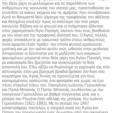
την Θεία χάρη τα μελλούμενα και τα παρελθόντα των
ανθρώπων της κοινωνίας του νησιού μας, προσπαθούσε να
συνετίσει τα κακώς κείμενα και τις αμαρτίες που συνεβαίνανε.
Αυτό το θαυμαστό θείο χάρισμα της προφητείας του αθέλητα
και θελημένα συνέτιζε προς το καλύτερο την τότε μικρή
κοινωνία. Βέβαια και οι φτωχοί και οι ανήμποροι έβλεπαν
στον χαρισματικόν Άγιο Παναγή, εκείνον που τους βοηθούσε
με τον λόγο και την προφητική ιδιότητά του. Ο Άγιος πολλές
φορές αποκάλυπτε με λακωνικό τρόπο στους ανθρώπους
ποια αμαρτία είχαν πράξει- την οποία φυσικά κρατούσαν
μυστική-και με τον τρόπο αυτόν τούς ωθούσε στην μετάνοια.
Απορούσαν οι δύσπιστοι για τη μηδένιση των καιρικών
φαινομένων μπροστά στην θεία χάρη του Αγίου Παναγή, που
με κακοκαιρία δεν βρεχόταν και αναγνώριζαν τη θεία
αποστολή του. Εδώ αξίζει να θυμίσουμε τη μαρτυρία της τότε
αστυνομίας όταν μια βροχερή βραδιά βρήκαν τον Άγιο στο
κοιμητήριο της Αγίας Άννας να προσεύχεται για τους
κεκοιμημένους κρατώντας ένα φαναράκι και χωρίς να έχει
πέσει σταγόνα πάνω του. Οικογένεια Ιωάννου Γερουλάνου
και Παπά Μπασιάς Ο Παπα- Μπασιάς συνδέονταν με την
οικογένεια Γερουλάνου με βαθμό συγγενείας μιας και η
μητέρα του Ρεγγίνα ήταν αδελφή της μητέρας του Ιωάννη
Γερουλάνου (1821-1892). Με το σεισμό του 1867
καταστράφηκε παντελώς η πατρική οικία του Άγίου και
ζήτησε την παραχώρηση ενός δωματίου από την οικογένεια