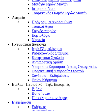
Μετόχια Ιερών Μονών
Ιστορικοί Ναοί
Τουριστικός Οδηγός Ιερών Μονών
Λατρεία
Πρόγραμμα Ακολουθιών
Τοπικοί Άγιοι
Συχνές απορίες
Εορτολόγιο
Νηστεία
Πνευματική Διακονία
Ιερά Εξομολόγηση
Ραδιοφωνικός Σταθμός
Κατηχητικά Σχολεία
Αντιαιρετική Δράση
Υπηρεσία Συμπαραστάσεως Οικογενείας
Θρησκευτική Υπηρεσία Στρατού
Συνέδρια - Εκδηλώσεις
Θείον Κήρυγμα
Βιβλία - Περιοδικά - Τηλ. Εκπομπές
Βιβλία
Βοηθήματα
Η εκκλησία κοντά μας
Ενημέρωση
Ειδήσεις