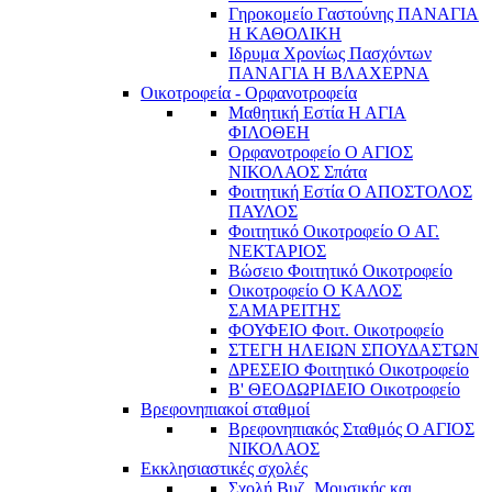
Γηροκομείο Γαστούνης ΠΑΝΑΓΙΑ
Η ΚΑΘΟΛΙΚΗ
Ιδρυμα Χρονίως Πασχόντων
ΠΑΝΑΓΙΑ Η ΒΛΑΧΕΡΝΑ
Οικοτροφεία - Ορφανοτροφεία
Μαθητική Εστία Η ΑΓΙΑ
ΦΙΛΟΘΕΗ
Ορφανοτροφείο Ο ΑΓΙΟΣ
ΝΙΚΟΛΑΟΣ Σπάτα
Φοιτητική Εστία Ο ΑΠΟΣΤΟΛΟΣ
ΠΑΥΛΟΣ
Φοιτητικό Οικοτροφείο Ο ΑΓ.
ΝΕΚΤΑΡΙΟΣ
Βώσειο Φοιτητικό Οικοτροφείο
Οικοτροφείο Ο ΚΑΛΟΣ
ΣΑΜΑΡΕΙΤΗΣ
ΦΟΥΦΕΙΟ Φοιτ. Οικοτροφείο
ΣΤΕΓΗ ΗΛΕΙΩΝ ΣΠΟΥΔΑΣΤΩΝ
ΔΡΕΣΕΙΟ Φοιτητικό Οικοτροφείο
Β' ΘΕΟΔΩΡΙΔΕΙΟ Οικοτροφείο
Βρεφονηπιακοί σταθμοί
Βρεφονηπιακός Σταθμός Ο ΑΓΙΟΣ
ΝΙΚΟΛΑΟΣ
Εκκλησιαστικές σχολές
Σχολή Βυζ. Μουσικής και