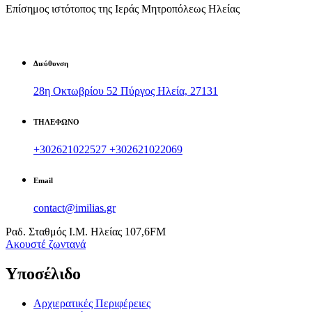
Επίσημος ιστότοπος της Ιεράς Μητροπόλεως Ηλείας
Διεύθυνση
28η Οκτωβρίου 52 Πύργος Ηλεία, 27131
ΤΗΛΕΦΩΝΟ
+302621022527
+302621022069
Email
contact@imilias.gr
Ραδ. Σταθμός Ι.Μ. Ηλείας 107,6FM
Aκουστέ ζωντανά
Υποσέλιδο
Αρχιερατικές Περιφέρειες