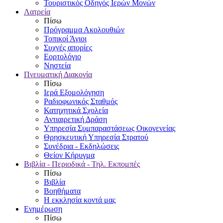
Τουριστικός Οδηγός Ιερών Μονών
Λατρεία
Πίσω
Πρόγραμμα Ακολουθιών
Τοπικοί Άγιοι
Συχνές απορίες
Εορτολόγιο
Νηστεία
Πνευματική Διακονία
Πίσω
Ιερά Εξομολόγηση
Ραδιοφωνικός Σταθμός
Κατηχητικά Σχολεία
Αντιαιρετική Δράση
Υπηρεσία Συμπαραστάσεως Οικογενείας
Θρησκευτική Υπηρεσία Στρατού
Συνέδρια - Εκδηλώσεις
Θείον Κήρυγμα
Βιβλία - Περιοδικά - Τηλ. Εκπομπές
Πίσω
Βιβλία
Βοηθήματα
Η εκκλησία κοντά μας
Ενημέρωση
Πίσω