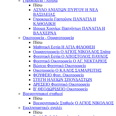
Γηροκομεία - Άσυλα
Πίσω
ΑΣΥΛΟ ΑΝΙΑΤΩΝ ΠΥΡΓΟΥ Η ΝΕΑ
ΒΑΣΙΛΕΙΑΣ
Γηροκομείο Γαστούνης ΠΑΝΑΓΙΑ Η
ΚΑΘΟΛΙΚΗ
Ιδρυμα Χρονίως Πασχόντων ΠΑΝΑΓΙΑ Η
ΒΛΑΧΕΡΝΑ
Οικοτροφεία - Ορφανοτροφεία
Πίσω
Μαθητική Εστία Η ΑΓΙΑ ΦΙΛΟΘΕΗ
Ορφανοτροφείο Ο ΑΓΙΟΣ ΝΙΚΟΛΑΟΣ Σπάτα
Φοιτητική Εστία Ο ΑΠΟΣΤΟΛΟΣ ΠΑΥΛΟΣ
Φοιτητικό Οικοτροφείο Ο ΑΓ. ΝΕΚΤΑΡΙΟΣ
Βώσειο Φοιτητικό Οικοτροφείο
Οικοτροφείο Ο ΚΑΛΟΣ ΣΑΜΑΡΕΙΤΗΣ
ΦΟΥΦΕΙΟ Φοιτ. Οικοτροφείο
ΣΤΕΓΗ ΗΛΕΙΩΝ ΣΠΟΥΔΑΣΤΩΝ
ΔΡΕΣΕΙΟ Φοιτητικό Οικοτροφείο
Β' ΘΕΟΔΩΡΙΔΕΙΟ Οικοτροφείο
Βρεφονηπιακοί σταθμοί
Πίσω
Βρεφονηπιακός Σταθμός Ο ΑΓΙΟΣ ΝΙΚΟΛΑΟΣ
Εκκλησιαστικές σχολές
Πίσω