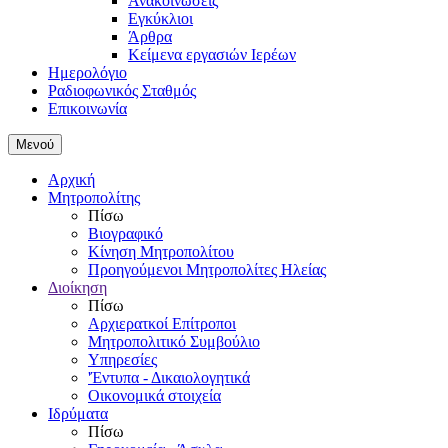
Ανακοινώσεις
Εγκύκλιοι
Άρθρα
Κείμενα εργασιών Ιερέων
Ημερολόγιο
Ραδιοφωνικός Σταθμός
Επικοινωνία
Μενού
Αρχική
Μητροπολίτης
Πίσω
Βιογραφικό
Κίνηση Μητροπολίτου
Προηγούμενοι Μητροπολίτες Ηλείας
Διοίκηση
Πίσω
Αρχιερατκοί Επίτροποι
Μητροπολιτικό Συμβούλιο
Υπηρεσίες
'Έντυπα - Δικαιολογητικά
Οικονομικά στοιχεία
Ιδρύματα
Πίσω