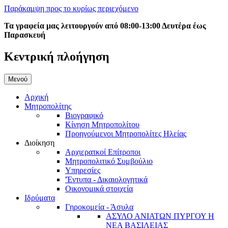
Παράκαμψη προς το κυρίως περιεχόμενο
Τα γραφεία μας λειτουργούν από 08:00-13:00 Δευτέρα έως
Παρασκευή
Κεντρική πλοήγηση
Μενού
Αρχική
Μητροπολίτης
Βιογραφικό
Κίνηση Μητροπολίτου
Προηγούμενοι Μητροπολίτες Ηλείας
Διοίκηση
Αρχιερατκοί Επίτροποι
Μητροπολιτικό Συμβούλιο
Υπηρεσίες
'Έντυπα - Δικαιολογητικά
Οικονομικά στοιχεία
Ιδρύματα
Γηροκομεία - Άσυλα
ΑΣΥΛΟ ΑΝΙΑΤΩΝ ΠΥΡΓΟΥ Η
ΝΕΑ ΒΑΣΙΛΕΙΑΣ