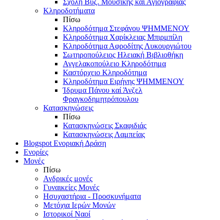
Σχολή Βυζ. Μουσικής και Αγιογραφίας
Κληροδοτήματα
Πίσω
Κληροδότημα Στεφάνου ΨΗΜΜΕΝΟΥ
Κληροδότημα Χαρίκλειας Μπιρμπίλη
Κληροδότημα Αφροδίτης Λυκουργιώτου
Σωτηροπούλειος Ηλειακή Βιβλιοθήκη
Αγγελακοπούλειο Κληροδότημα
Καστόρχειο Κληροδότημα
Κληροδότημα Ειρήνης ΨΗΜΜΕΝΟΥ
Ίδρυμα Πάνου καί Άνζελ
Φραγκοδημητρόπουλου
Κατασκηνώσεις
Πίσω
Κατασκηνώσεις Σκαφιδιάς
Κατασκηνώσεις Λαμπείας
Blogspot Ενοριακή Δράση
Ενορίες
Μονές
Πίσω
Ανδρικές μονές
Γυναικείες Μονές
Ησυχαστήρια - Προσκυνήματα
Μετόχια Ιερών Μονών
Ιστορικοί Ναοί