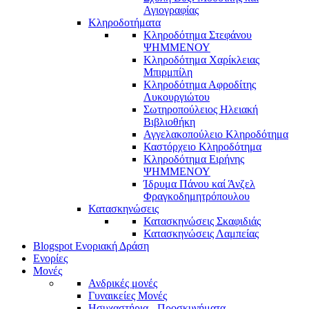
Αγιογραφίας
Κληροδοτήματα
Κληροδότημα Στεφάνου
ΨΗΜΜΕΝΟΥ
Κληροδότημα Χαρίκλειας
Μπιρμπίλη
Κληροδότημα Αφροδίτης
Λυκουργιώτου
Σωτηροπούλειος Ηλειακή
Βιβλιοθήκη
Αγγελακοπούλειο Κληροδότημα
Καστόρχειο Κληροδότημα
Κληροδότημα Ειρήνης
ΨΗΜΜΕΝΟΥ
Ίδρυμα Πάνου καί Άνζελ
Φραγκοδημητρόπουλου
Κατασκηνώσεις
Κατασκηνώσεις Σκαφιδιάς
Κατασκηνώσεις Λαμπείας
Blogspot Ενοριακή Δράση
Ενορίες
Μονές
Ανδρικές μονές
Γυναικείες Μονές
Ησυχαστήρια - Προσκυνήματα