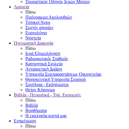
Τουριστικός Οδηγός Ιερών Μονών
Λατρεία
Πίσω
Πρόγραμμα Ακολουθιών
Τοπικοί Άγιοι
Συχνές απορίες
Εορτολόγιο
Νηστεία
Πνευματική Διακονία
Πίσω
Ιερά Εξομολόγηση
Ραδιοφωνικός Σταθμός
Κατηχητικά Σχολεία
Αντιαιρετική Δράση
Υπηρεσία Συμπαραστάσεως Οικογενείας
Θρησκευτική Υπηρεσία Στρατού
Συνέδρια - Εκδηλώσεις
Θείον Κήρυγμα
Βιβλία - Περιοδικά - Τηλ. Εκπομπές
Πίσω
Βιβλία
Βοηθήματα
Η εκκλησία κοντά μας
Ενημέρωση
Πίσω