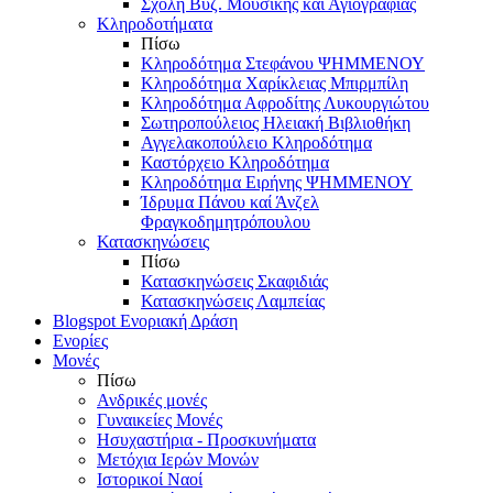
Σχολή Βυζ. Μουσικής και Αγιογραφίας
Κληροδοτήματα
Πίσω
Κληροδότημα Στεφάνου ΨΗΜΜΕΝΟΥ
Κληροδότημα Χαρίκλειας Μπιρμπίλη
Κληροδότημα Αφροδίτης Λυκουργιώτου
Σωτηροπούλειος Ηλειακή Βιβλιοθήκη
Αγγελακοπούλειο Κληροδότημα
Καστόρχειο Κληροδότημα
Κληροδότημα Ειρήνης ΨΗΜΜΕΝΟΥ
Ίδρυμα Πάνου καί Άνζελ
Φραγκοδημητρόπουλου
Κατασκηνώσεις
Πίσω
Κατασκηνώσεις Σκαφιδιάς
Κατασκηνώσεις Λαμπείας
Blogspot Ενοριακή Δράση
Ενορίες
Μονές
Πίσω
Ανδρικές μονές
Γυναικείες Μονές
Ησυχαστήρια - Προσκυνήματα
Μετόχια Ιερών Μονών
Ιστορικοί Ναοί