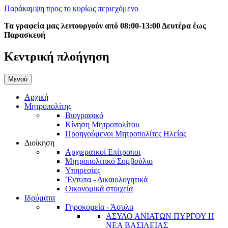
Παράκαμψη προς το κυρίως περιεχόμενο
Τα γραφεία μας λειτουργούν από 08:00-13:00 Δευτέρα έως
Παρασκευή
Κεντρική πλοήγηση
Μενού
Αρχική
Μητροπολίτης
Βιογραφικό
Κίνηση Μητροπολίτου
Προηγούμενοι Μητροπολίτες Ηλείας
Διοίκηση
Αρχιερατκοί Επίτροποι
Μητροπολιτικό Συμβούλιο
Υπηρεσίες
'Έντυπα - Δικαιολογητικά
Οικονομικά στοιχεία
Ιδρύματα
Γηροκομεία - Άσυλα
ΑΣΥΛΟ ΑΝΙΑΤΩΝ ΠΥΡΓΟΥ Η
ΝΕΑ ΒΑΣΙΛΕΙΑΣ