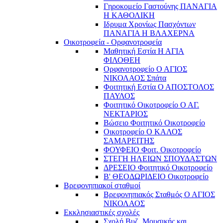
Γηροκομείο Γαστούνης ΠΑΝΑΓΙΑ
Η ΚΑΘΟΛΙΚΗ
Ιδρυμα Χρονίως Πασχόντων
ΠΑΝΑΓΙΑ Η ΒΛΑΧΕΡΝΑ
Οικοτροφεία - Ορφανοτροφεία
Μαθητική Εστία Η ΑΓΙΑ
ΦΙΛΟΘΕΗ
Ορφανοτροφείο Ο ΑΓΙΟΣ
ΝΙΚΟΛΑΟΣ Σπάτα
Φοιτητική Εστία Ο ΑΠΟΣΤΟΛΟΣ
ΠΑΥΛΟΣ
Φοιτητικό Οικοτροφείο Ο ΑΓ.
ΝΕΚΤΑΡΙΟΣ
Βώσειο Φοιτητικό Οικοτροφείο
Οικοτροφείο Ο ΚΑΛΟΣ
ΣΑΜΑΡΕΙΤΗΣ
ΦΟΥΦΕΙΟ Φοιτ. Οικοτροφείο
ΣΤΕΓΗ ΗΛΕΙΩΝ ΣΠΟΥΔΑΣΤΩΝ
ΔΡΕΣΕΙΟ Φοιτητικό Οικοτροφείο
Β' ΘΕΟΔΩΡΙΔΕΙΟ Οικοτροφείο
Βρεφονηπιακοί σταθμοί
Βρεφονηπιακός Σταθμός Ο ΑΓΙΟΣ
ΝΙΚΟΛΑΟΣ
Εκκλησιαστικές σχολές
Σχολή Βυζ. Μουσικής και