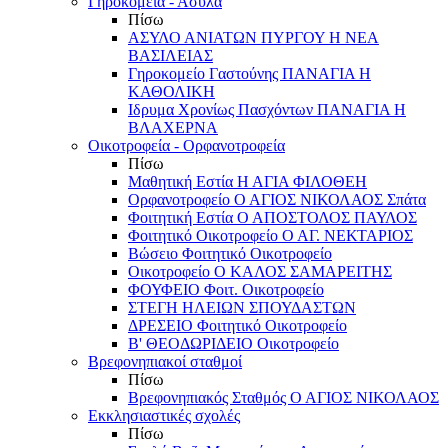
Γηροκομεία - Άσυλα
Πίσω
ΑΣΥΛΟ ΑΝΙΑΤΩΝ ΠΥΡΓΟΥ Η ΝΕΑ
ΒΑΣΙΛΕΙΑΣ
Γηροκομείο Γαστούνης ΠΑΝΑΓΙΑ Η
ΚΑΘΟΛΙΚΗ
Ιδρυμα Χρονίως Πασχόντων ΠΑΝΑΓΙΑ Η
ΒΛΑΧΕΡΝΑ
Οικοτροφεία - Ορφανοτροφεία
Πίσω
Μαθητική Εστία Η ΑΓΙΑ ΦΙΛΟΘΕΗ
Ορφανοτροφείο Ο ΑΓΙΟΣ ΝΙΚΟΛΑΟΣ Σπάτα
Φοιτητική Εστία Ο ΑΠΟΣΤΟΛΟΣ ΠΑΥΛΟΣ
Φοιτητικό Οικοτροφείο Ο ΑΓ. ΝΕΚΤΑΡΙΟΣ
Βώσειο Φοιτητικό Οικοτροφείο
Οικοτροφείο Ο ΚΑΛΟΣ ΣΑΜΑΡΕΙΤΗΣ
ΦΟΥΦΕΙΟ Φοιτ. Οικοτροφείο
ΣΤΕΓΗ ΗΛΕΙΩΝ ΣΠΟΥΔΑΣΤΩΝ
ΔΡΕΣΕΙΟ Φοιτητικό Οικοτροφείο
Β' ΘΕΟΔΩΡΙΔΕΙΟ Οικοτροφείο
Βρεφονηπιακοί σταθμοί
Πίσω
Βρεφονηπιακός Σταθμός Ο ΑΓΙΟΣ ΝΙΚΟΛΑΟΣ
Εκκλησιαστικές σχολές
Πίσω