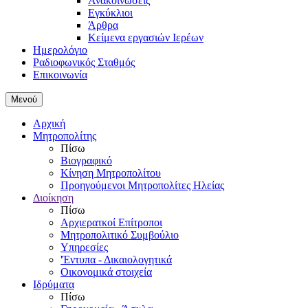
Ανακοινώσεις
Εγκύκλιοι
Άρθρα
Κείμενα εργασιών Ιερέων
Ημερολόγιο
Ραδιοφωνικός Σταθμός
Επικοινωνία
Μενού
Αρχική
Μητροπολίτης
Πίσω
Βιογραφικό
Κίνηση Μητροπολίτου
Προηγούμενοι Μητροπολίτες Ηλείας
Διοίκηση
Πίσω
Αρχιερατκοί Επίτροποι
Μητροπολιτικό Συμβούλιο
Υπηρεσίες
'Έντυπα - Δικαιολογητικά
Οικονομικά στοιχεία
Ιδρύματα
Πίσω