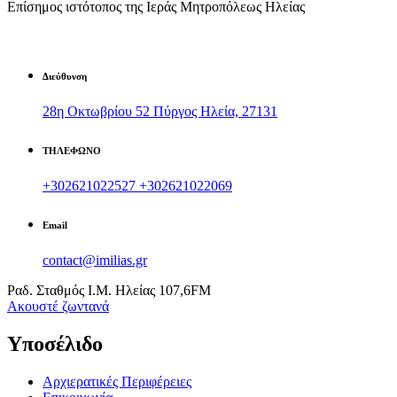
Επίσημος ιστότοπος της Ιεράς Μητροπόλεως Ηλείας
Διεύθυνση
28η Οκτωβρίου 52 Πύργος Ηλεία, 27131
ΤΗΛΕΦΩΝΟ
+302621022527
+302621022069
Email
contact@imilias.gr
Ραδ. Σταθμός Ι.Μ. Ηλείας 107,6FM
Aκουστέ ζωντανά
Υποσέλιδο
Αρχιερατικές Περιφέρειες