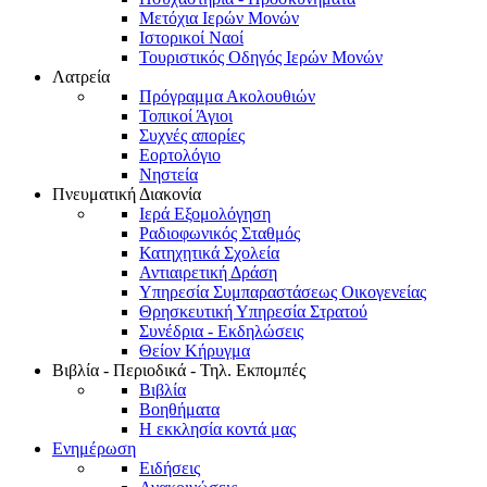
Μετόχια Ιερών Μονών
Ιστορικοί Ναοί
Τουριστικός Οδηγός Ιερών Μονών
Λατρεία
Πρόγραμμα Ακολουθιών
Τοπικοί Άγιοι
Συχνές απορίες
Εορτολόγιο
Νηστεία
Πνευματική Διακονία
Ιερά Εξομολόγηση
Ραδιοφωνικός Σταθμός
Κατηχητικά Σχολεία
Αντιαιρετική Δράση
Υπηρεσία Συμπαραστάσεως Οικογενείας
Θρησκευτική Υπηρεσία Στρατού
Συνέδρια - Εκδηλώσεις
Θείον Κήρυγμα
Βιβλία - Περιοδικά - Τηλ. Εκπομπές
Βιβλία
Βοηθήματα
Η εκκλησία κοντά μας
Ενημέρωση
Ειδήσεις