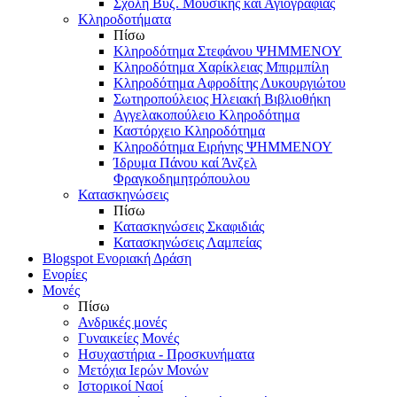
Σχολή Βυζ. Μουσικής και Αγιογραφίας
Κληροδοτήματα
Πίσω
Κληροδότημα Στεφάνου ΨΗΜΜΕΝΟΥ
Κληροδότημα Χαρίκλειας Μπιρμπίλη
Κληροδότημα Αφροδίτης Λυκουργιώτου
Σωτηροπούλειος Ηλειακή Βιβλιοθήκη
Αγγελακοπούλειο Κληροδότημα
Καστόρχειο Κληροδότημα
Κληροδότημα Ειρήνης ΨΗΜΜΕΝΟΥ
Ίδρυμα Πάνου καί Άνζελ
Φραγκοδημητρόπουλου
Κατασκηνώσεις
Πίσω
Κατασκηνώσεις Σκαφιδιάς
Κατασκηνώσεις Λαμπείας
Blogspot Ενοριακή Δράση
Ενορίες
Μονές
Πίσω
Ανδρικές μονές
Γυναικείες Μονές
Ησυχαστήρια - Προσκυνήματα
Μετόχια Ιερών Μονών
Ιστορικοί Ναοί