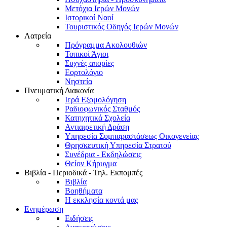
Μετόχια Ιερών Μονών
Ιστορικοί Ναοί
Τουριστικός Οδηγός Ιερών Μονών
Λατρεία
Πρόγραμμα Ακολουθιών
Τοπικοί Άγιοι
Συχνές απορίες
Εορτολόγιο
Νηστεία
Πνευματική Διακονία
Ιερά Εξομολόγηση
Ραδιοφωνικός Σταθμός
Κατηχητικά Σχολεία
Αντιαιρετική Δράση
Υπηρεσία Συμπαραστάσεως Οικογενείας
Θρησκευτική Υπηρεσία Στρατού
Συνέδρια - Εκδηλώσεις
Θείον Κήρυγμα
Βιβλία - Περιοδικά - Τηλ. Εκπομπές
Βιβλία
Βοηθήματα
Η εκκλησία κοντά μας
Ενημέρωση
Ειδήσεις