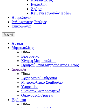
Ανακοινώσεις
Εγκύκλιοι
Άρθρα
Κείμενα εργασιών Ιερέων
Ημερολόγιο
Ραδιοφωνικός Σταθμός
Επικοινωνία
Μενού
Αρχική
Μητροπολίτης
Πίσω
Βιογραφικό
Κίνηση Μητροπολίτου
Προηγούμενοι Μητροπολίτες Ηλείας
Διοίκηση
Πίσω
Αρχιερατκοί Επίτροποι
Μητροπολιτικό Συμβούλιο
Υπηρεσίες
'Έντυπα - Δικαιολογητικά
Οικονομικά στοιχεία
Ιδρύματα
Πίσω