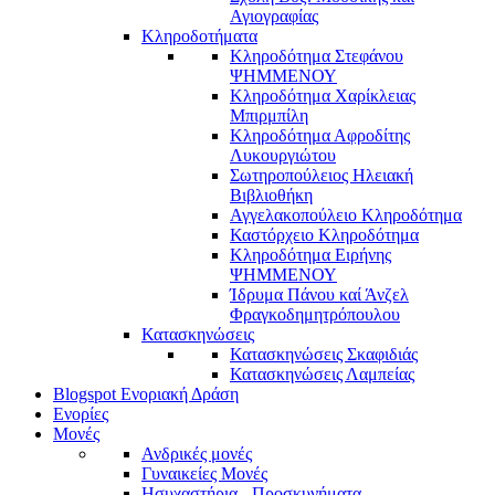
Αγιογραφίας
Κληροδοτήματα
Κληροδότημα Στεφάνου
ΨΗΜΜΕΝΟΥ
Κληροδότημα Χαρίκλειας
Μπιρμπίλη
Κληροδότημα Αφροδίτης
Λυκουργιώτου
Σωτηροπούλειος Ηλειακή
Βιβλιοθήκη
Αγγελακοπούλειο Κληροδότημα
Καστόρχειο Κληροδότημα
Κληροδότημα Ειρήνης
ΨΗΜΜΕΝΟΥ
Ίδρυμα Πάνου καί Άνζελ
Φραγκοδημητρόπουλου
Κατασκηνώσεις
Κατασκηνώσεις Σκαφιδιάς
Κατασκηνώσεις Λαμπείας
Blogspot Ενοριακή Δράση
Ενορίες
Μονές
Ανδρικές μονές
Γυναικείες Μονές
Ησυχαστήρια - Προσκυνήματα