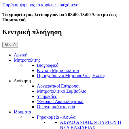
Παράκαμψη προς το κυρίως περιεχόμενο
Τα γραφεία μας λειτουργούν από 08:00-13:00 Δευτέρα έως
Παρασκευή
Κεντρική πλοήγηση
Μενού
Αρχική
Μητροπολίτης
Βιογραφικό
Κίνηση Μητροπολίτου
Προηγούμενοι Μητροπολίτες Ηλείας
Διοίκηση
Αρχιερατκοί Επίτροποι
Μητροπολιτικό Συμβούλιο
Υπηρεσίες
'Έντυπα - Δικαιολογητικά
Οικονομικά στοιχεία
Ιδρύματα
Γηροκομεία - Άσυλα
ΑΣΥΛΟ ΑΝΙΑΤΩΝ ΠΥΡΓΟΥ Η
ΝΕΑ ΒΑΣΙΛΕΙΑΣ