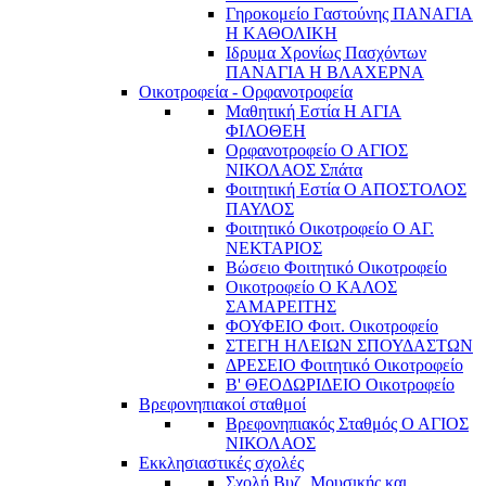
Γηροκομείο Γαστούνης ΠΑΝΑΓΙΑ
Η ΚΑΘΟΛΙΚΗ
Ιδρυμα Χρονίως Πασχόντων
ΠΑΝΑΓΙΑ Η ΒΛΑΧΕΡΝΑ
Οικοτροφεία - Ορφανοτροφεία
Μαθητική Εστία Η ΑΓΙΑ
ΦΙΛΟΘΕΗ
Ορφανοτροφείο Ο ΑΓΙΟΣ
ΝΙΚΟΛΑΟΣ Σπάτα
Φοιτητική Εστία Ο ΑΠΟΣΤΟΛΟΣ
ΠΑΥΛΟΣ
Φοιτητικό Οικοτροφείο Ο ΑΓ.
ΝΕΚΤΑΡΙΟΣ
Βώσειο Φοιτητικό Οικοτροφείο
Οικοτροφείο Ο ΚΑΛΟΣ
ΣΑΜΑΡΕΙΤΗΣ
ΦΟΥΦΕΙΟ Φοιτ. Οικοτροφείο
ΣΤΕΓΗ ΗΛΕΙΩΝ ΣΠΟΥΔΑΣΤΩΝ
ΔΡΕΣΕΙΟ Φοιτητικό Οικοτροφείο
Β' ΘΕΟΔΩΡΙΔΕΙΟ Οικοτροφείο
Βρεφονηπιακοί σταθμοί
Βρεφονηπιακός Σταθμός Ο ΑΓΙΟΣ
ΝΙΚΟΛΑΟΣ
Εκκλησιαστικές σχολές
Σχολή Βυζ. Μουσικής και