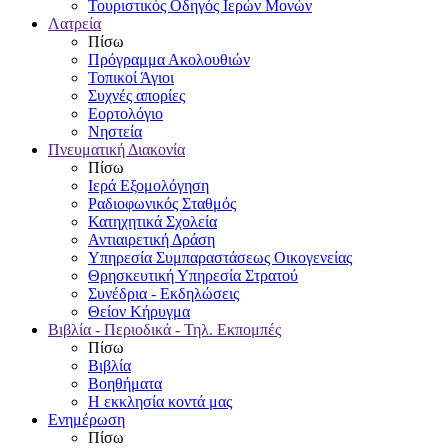
Τουριστικός Οδηγός Ιερών Μονών
Λατρεία
Πίσω
Πρόγραμμα Ακολουθιών
Τοπικοί Άγιοι
Συχνές απορίες
Εορτολόγιο
Νηστεία
Πνευματική Διακονία
Πίσω
Ιερά Εξομολόγηση
Ραδιοφωνικός Σταθμός
Κατηχητικά Σχολεία
Αντιαιρετική Δράση
Υπηρεσία Συμπαραστάσεως Οικογενείας
Θρησκευτική Υπηρεσία Στρατού
Συνέδρια - Εκδηλώσεις
Θείον Κήρυγμα
Βιβλία - Περιοδικά - Τηλ. Εκπομπές
Πίσω
Βιβλία
Βοηθήματα
Η εκκλησία κοντά μας
Ενημέρωση
Πίσω