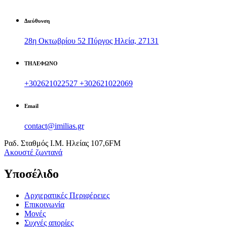
Διεύθυνση
28η Οκτωβρίου 52 Πύργος Ηλεία, 27131
ΤΗΛΕΦΩΝΟ
+302621022527
+302621022069
Email
contact@imilias.gr
Ραδ. Σταθμός Ι.Μ. Ηλείας 107,6FM
Aκουστέ ζωντανά
Υποσέλιδο
Αρχιερατικές Περιφέρειες
Επικοινωνία
Μονές
Συχνές απορίες