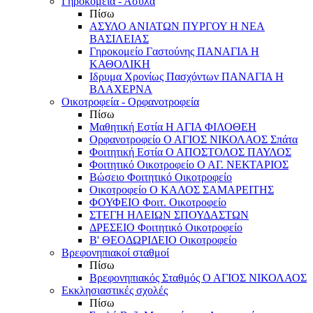
Γηροκομεία - Άσυλα
Πίσω
ΑΣΥΛΟ ΑΝΙΑΤΩΝ ΠΥΡΓΟΥ Η ΝΕΑ
ΒΑΣΙΛΕΙΑΣ
Γηροκομείο Γαστούνης ΠΑΝΑΓΙΑ Η
ΚΑΘΟΛΙΚΗ
Ιδρυμα Χρονίως Πασχόντων ΠΑΝΑΓΙΑ Η
ΒΛΑΧΕΡΝΑ
Οικοτροφεία - Ορφανοτροφεία
Πίσω
Μαθητική Εστία Η ΑΓΙΑ ΦΙΛΟΘΕΗ
Ορφανοτροφείο Ο ΑΓΙΟΣ ΝΙΚΟΛΑΟΣ Σπάτα
Φοιτητική Εστία Ο ΑΠΟΣΤΟΛΟΣ ΠΑΥΛΟΣ
Φοιτητικό Οικοτροφείο Ο ΑΓ. ΝΕΚΤΑΡΙΟΣ
Βώσειο Φοιτητικό Οικοτροφείο
Οικοτροφείο Ο ΚΑΛΟΣ ΣΑΜΑΡΕΙΤΗΣ
ΦΟΥΦΕΙΟ Φοιτ. Οικοτροφείο
ΣΤΕΓΗ ΗΛΕΙΩΝ ΣΠΟΥΔΑΣΤΩΝ
ΔΡΕΣΕΙΟ Φοιτητικό Οικοτροφείο
Β' ΘΕΟΔΩΡΙΔΕΙΟ Οικοτροφείο
Βρεφονηπιακοί σταθμοί
Πίσω
Βρεφονηπιακός Σταθμός Ο ΑΓΙΟΣ ΝΙΚΟΛΑΟΣ
Εκκλησιαστικές σχολές
Πίσω