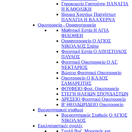
Γηροκομείο Γαστούνης ΠΑΝΑΓΙΑ
Η ΚΑΘΟΛΙΚΗ
Ιδρυμα Χρονίως Πασχόντων
ΠΑΝΑΓΙΑ Η ΒΛΑΧΕΡΝΑ
Οικοτροφεία - Ορφανοτροφεία
Μαθητική Εστία Η ΑΓΙΑ
ΦΙΛΟΘΕΗ
Ορφανοτροφείο Ο ΑΓΙΟΣ
ΝΙΚΟΛΑΟΣ Σπάτα
Φοιτητική Εστία Ο ΑΠΟΣΤΟΛΟΣ
ΠΑΥΛΟΣ
Φοιτητικό Οικοτροφείο Ο ΑΓ.
ΝΕΚΤΑΡΙΟΣ
Βώσειο Φοιτητικό Οικοτροφείο
Οικοτροφείο Ο ΚΑΛΟΣ
ΣΑΜΑΡΕΙΤΗΣ
ΦΟΥΦΕΙΟ Φοιτ. Οικοτροφείο
ΣΤΕΓΗ ΗΛΕΙΩΝ ΣΠΟΥΔΑΣΤΩΝ
ΔΡΕΣΕΙΟ Φοιτητικό Οικοτροφείο
Β' ΘΕΟΔΩΡΙΔΕΙΟ Οικοτροφείο
Βρεφονηπιακοί σταθμοί
Βρεφονηπιακός Σταθμός Ο ΑΓΙΟΣ
ΝΙΚΟΛΑΟΣ
Εκκλησιαστικές σχολές
Σχολή Βυζ. Μουσικής και