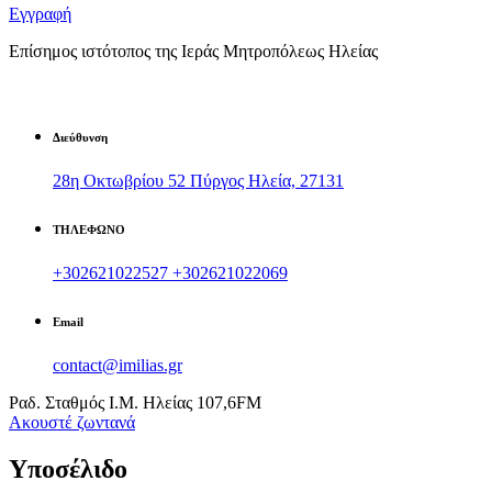
Εγγραφή
Επίσημος ιστότοπος της Ιεράς Μητροπόλεως Ηλείας
Διεύθυνση
28η Οκτωβρίου 52 Πύργος Ηλεία, 27131
ΤΗΛΕΦΩΝΟ
+302621022527
+302621022069
Email
contact@imilias.gr
Ραδ. Σταθμός Ι.Μ. Ηλείας 107,6FM
Aκουστέ ζωντανά
Υποσέλιδο