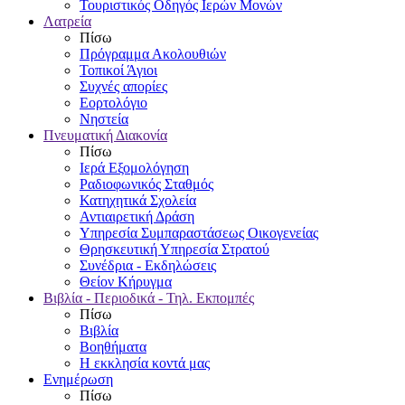
Τουριστικός Οδηγός Ιερών Μονών
Λατρεία
Πίσω
Πρόγραμμα Ακολουθιών
Τοπικοί Άγιοι
Συχνές απορίες
Εορτολόγιο
Νηστεία
Πνευματική Διακονία
Πίσω
Ιερά Εξομολόγηση
Ραδιοφωνικός Σταθμός
Κατηχητικά Σχολεία
Αντιαιρετική Δράση
Υπηρεσία Συμπαραστάσεως Οικογενείας
Θρησκευτική Υπηρεσία Στρατού
Συνέδρια - Εκδηλώσεις
Θείον Κήρυγμα
Βιβλία - Περιοδικά - Τηλ. Εκπομπές
Πίσω
Βιβλία
Βοηθήματα
Η εκκλησία κοντά μας
Ενημέρωση
Πίσω