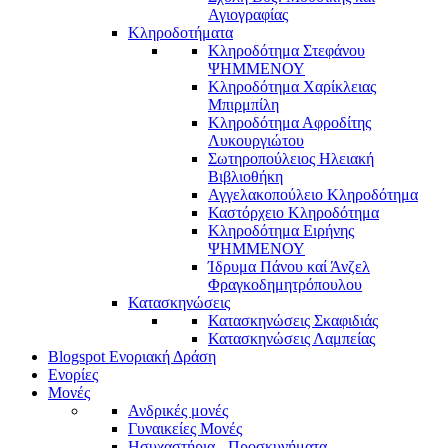
Αγιογραφίας
Κληροδοτήματα
Κληροδότημα Στεφάνου
ΨΗΜΜΕΝΟΥ
Κληροδότημα Χαρίκλειας
Μπιρμπίλη
Κληροδότημα Αφροδίτης
Λυκουργιώτου
Σωτηροπούλειος Ηλειακή
Βιβλιοθήκη
Αγγελακοπούλειο Κληροδότημα
Καστόρχειο Κληροδότημα
Κληροδότημα Ειρήνης
ΨΗΜΜΕΝΟΥ
Ίδρυμα Πάνου καί Άνζελ
Φραγκοδημητρόπουλου
Κατασκηνώσεις
Κατασκηνώσεις Σκαφιδιάς
Κατασκηνώσεις Λαμπείας
Blogspot Ενοριακή Δράση
Ενορίες
Μονές
Ανδρικές μονές
Γυναικείες Μονές
Ησυχαστήρια - Προσκυνήματα