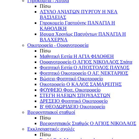
Γηροκομεία - Άσυλα
Πίσω
ΑΣΥΛΟ ΑΝΙΑΤΩΝ ΠΥΡΓΟΥ Η ΝΕΑ
ΒΑΣΙΛΕΙΑΣ
Γηροκομείο Γαστούνης ΠΑΝΑΓΙΑ Η
ΚΑΘΟΛΙΚΗ
Ιδρυμα Χρονίως Πασχόντων ΠΑΝΑΓΙΑ Η
ΒΛΑΧΕΡΝΑ
Οικοτροφεία - Ορφανοτροφεία
Πίσω
Μαθητική Εστία Η ΑΓΙΑ ΦΙΛΟΘΕΗ
Ορφανοτροφείο Ο ΑΓΙΟΣ ΝΙΚΟΛΑΟΣ Σπάτα
Φοιτητική Εστία Ο ΑΠΟΣΤΟΛΟΣ ΠΑΥΛΟΣ
Φοιτητικό Οικοτροφείο Ο ΑΓ. ΝΕΚΤΑΡΙΟΣ
Βώσειο Φοιτητικό Οικοτροφείο
Οικοτροφείο Ο ΚΑΛΟΣ ΣΑΜΑΡΕΙΤΗΣ
ΦΟΥΦΕΙΟ Φοιτ. Οικοτροφείο
ΣΤΕΓΗ ΗΛΕΙΩΝ ΣΠΟΥΔΑΣΤΩΝ
ΔΡΕΣΕΙΟ Φοιτητικό Οικοτροφείο
Β' ΘΕΟΔΩΡΙΔΕΙΟ Οικοτροφείο
Βρεφονηπιακοί σταθμοί
Πίσω
Βρεφονηπιακός Σταθμός Ο ΑΓΙΟΣ ΝΙΚΟΛΑΟΣ
Εκκλησιαστικές σχολές
Πίσω