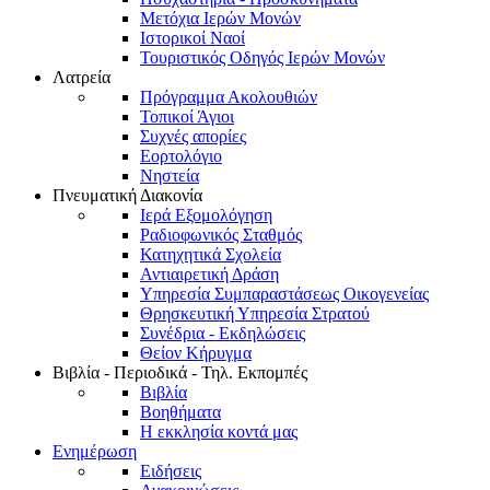
Μετόχια Ιερών Μονών
Ιστορικοί Ναοί
Τουριστικός Οδηγός Ιερών Μονών
Λατρεία
Πρόγραμμα Ακολουθιών
Τοπικοί Άγιοι
Συχνές απορίες
Εορτολόγιο
Νηστεία
Πνευματική Διακονία
Ιερά Εξομολόγηση
Ραδιοφωνικός Σταθμός
Κατηχητικά Σχολεία
Αντιαιρετική Δράση
Υπηρεσία Συμπαραστάσεως Οικογενείας
Θρησκευτική Υπηρεσία Στρατού
Συνέδρια - Εκδηλώσεις
Θείον Κήρυγμα
Βιβλία - Περιοδικά - Τηλ. Εκπομπές
Βιβλία
Βοηθήματα
Η εκκλησία κοντά μας
Ενημέρωση
Ειδήσεις