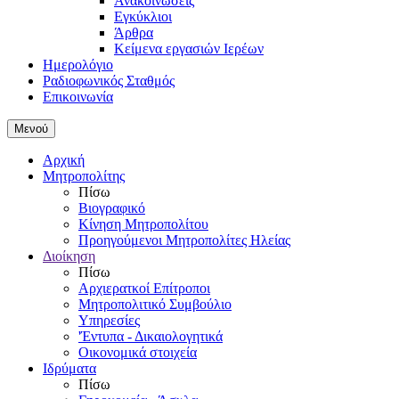
Ανακοινώσεις
Εγκύκλιοι
Άρθρα
Κείμενα εργασιών Ιερέων
Ημερολόγιο
Ραδιοφωνικός Σταθμός
Επικοινωνία
Μενού
Αρχική
Μητροπολίτης
Πίσω
Βιογραφικό
Κίνηση Μητροπολίτου
Προηγούμενοι Μητροπολίτες Ηλείας
Διοίκηση
Πίσω
Αρχιερατκοί Επίτροποι
Μητροπολιτικό Συμβούλιο
Υπηρεσίες
'Έντυπα - Δικαιολογητικά
Οικονομικά στοιχεία
Ιδρύματα
Πίσω