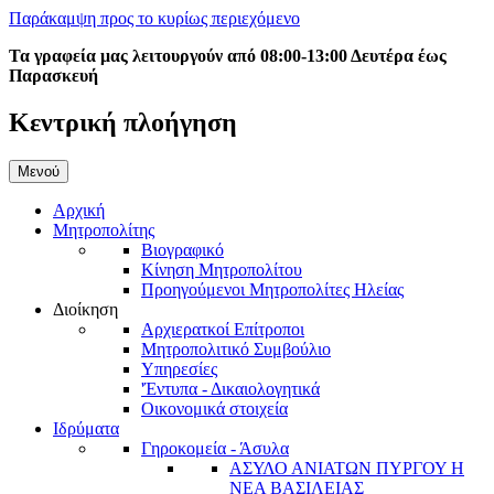
Παράκαμψη προς το κυρίως περιεχόμενο
Τα γραφεία μας λειτουργούν από 08:00-13:00 Δευτέρα έως
Παρασκευή
Κεντρική πλοήγηση
Μενού
Αρχική
Μητροπολίτης
Βιογραφικό
Κίνηση Μητροπολίτου
Προηγούμενοι Μητροπολίτες Ηλείας
Διοίκηση
Αρχιερατκοί Επίτροποι
Μητροπολιτικό Συμβούλιο
Υπηρεσίες
'Έντυπα - Δικαιολογητικά
Οικονομικά στοιχεία
Ιδρύματα
Γηροκομεία - Άσυλα
ΑΣΥΛΟ ΑΝΙΑΤΩΝ ΠΥΡΓΟΥ Η
ΝΕΑ ΒΑΣΙΛΕΙΑΣ