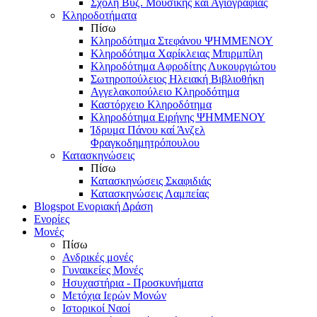
Σχολή Βυζ. Μουσικής και Αγιογραφίας
Κληροδοτήματα
Πίσω
Κληροδότημα Στεφάνου ΨΗΜΜΕΝΟΥ
Κληροδότημα Χαρίκλειας Μπιρμπίλη
Κληροδότημα Αφροδίτης Λυκουργιώτου
Σωτηροπούλειος Ηλειακή Βιβλιοθήκη
Αγγελακοπούλειο Κληροδότημα
Καστόρχειο Κληροδότημα
Κληροδότημα Ειρήνης ΨΗΜΜΕΝΟΥ
Ίδρυμα Πάνου καί Άνζελ
Φραγκοδημητρόπουλου
Κατασκηνώσεις
Πίσω
Κατασκηνώσεις Σκαφιδιάς
Κατασκηνώσεις Λαμπείας
Blogspot Ενοριακή Δράση
Ενορίες
Μονές
Πίσω
Ανδρικές μονές
Γυναικείες Μονές
Ησυχαστήρια - Προσκυνήματα
Μετόχια Ιερών Μονών
Ιστορικοί Ναοί