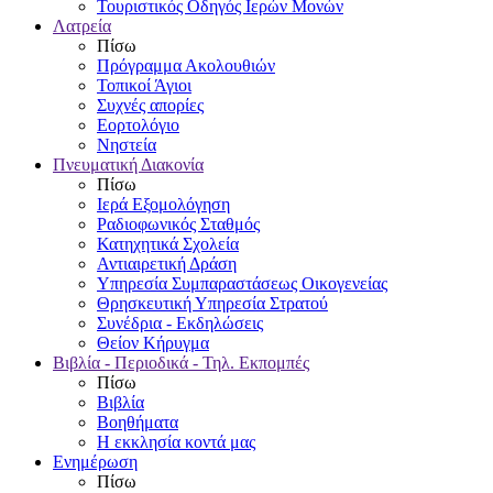
Τουριστικός Οδηγός Ιερών Μονών
Λατρεία
Πίσω
Πρόγραμμα Ακολουθιών
Τοπικοί Άγιοι
Συχνές απορίες
Εορτολόγιο
Νηστεία
Πνευματική Διακονία
Πίσω
Ιερά Εξομολόγηση
Ραδιοφωνικός Σταθμός
Κατηχητικά Σχολεία
Αντιαιρετική Δράση
Υπηρεσία Συμπαραστάσεως Οικογενείας
Θρησκευτική Υπηρεσία Στρατού
Συνέδρια - Εκδηλώσεις
Θείον Κήρυγμα
Βιβλία - Περιοδικά - Τηλ. Εκπομπές
Πίσω
Βιβλία
Βοηθήματα
Η εκκλησία κοντά μας
Ενημέρωση
Πίσω