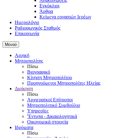
Ανακοινώσεις
Εγκύκλιοι
Άρθρα
Κείμενα εργασιών Ιερέων
Ημερολόγιο
Ραδιοφωνικός Σταθμός
Επικοινωνία
Μενού
Αρχική
Μητροπολίτης
Πίσω
Βιογραφικό
Κίνηση Μητροπολίτου
Προηγούμενοι Μητροπολίτες Ηλείας
Διοίκηση
Πίσω
Αρχιερατκοί Επίτροποι
Μητροπολιτικό Συμβούλιο
Υπηρεσίες
'Έντυπα - Δικαιολογητικά
Οικονομικά στοιχεία
Ιδρύματα
Πίσω