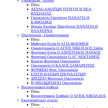
Γηροκομεία - Άσυλα
Πίσω
ΑΣΥΛΟ ΑΝΙΑΤΩΝ ΠΥΡΓΟΥ Η ΝΕΑ
ΒΑΣΙΛΕΙΑΣ
Γηροκομείο Γαστούνης ΠΑΝΑΓΙΑ Η
ΚΑΘΟΛΙΚΗ
Ιδρυμα Χρονίως Πασχόντων ΠΑΝΑΓΙΑ Η
ΒΛΑΧΕΡΝΑ
Οικοτροφεία - Ορφανοτροφεία
Πίσω
Μαθητική Εστία Η ΑΓΙΑ ΦΙΛΟΘΕΗ
Ορφανοτροφείο Ο ΑΓΙΟΣ ΝΙΚΟΛΑΟΣ Σπάτα
Φοιτητική Εστία Ο ΑΠΟΣΤΟΛΟΣ ΠΑΥΛΟΣ
Φοιτητικό Οικοτροφείο Ο ΑΓ. ΝΕΚΤΑΡΙΟΣ
Βώσειο Φοιτητικό Οικοτροφείο
Οικοτροφείο Ο ΚΑΛΟΣ ΣΑΜΑΡΕΙΤΗΣ
ΦΟΥΦΕΙΟ Φοιτ. Οικοτροφείο
ΣΤΕΓΗ ΗΛΕΙΩΝ ΣΠΟΥΔΑΣΤΩΝ
ΔΡΕΣΕΙΟ Φοιτητικό Οικοτροφείο
Β' ΘΕΟΔΩΡΙΔΕΙΟ Οικοτροφείο
Βρεφονηπιακοί σταθμοί
Πίσω
Βρεφονηπιακός Σταθμός Ο ΑΓΙΟΣ ΝΙΚΟΛΑΟΣ
Εκκλησιαστικές σχολές
Πίσω