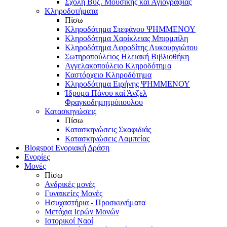
Σχολή Βυζ. Μουσικής και Αγιογραφίας
Κληροδοτήματα
Πίσω
Κληροδότημα Στεφάνου ΨΗΜΜΕΝΟΥ
Κληροδότημα Χαρίκλειας Μπιρμπίλη
Κληροδότημα Αφροδίτης Λυκουργιώτου
Σωτηροπούλειος Ηλειακή Βιβλιοθήκη
Αγγελακοπούλειο Κληροδότημα
Καστόρχειο Κληροδότημα
Κληροδότημα Ειρήνης ΨΗΜΜΕΝΟΥ
Ίδρυμα Πάνου καί Άνζελ
Φραγκοδημητρόπουλου
Κατασκηνώσεις
Πίσω
Κατασκηνώσεις Σκαφιδιάς
Κατασκηνώσεις Λαμπείας
Blogspot Ενοριακή Δράση
Ενορίες
Μονές
Πίσω
Ανδρικές μονές
Γυναικείες Μονές
Ησυχαστήρια - Προσκυνήματα
Μετόχια Ιερών Μονών
Ιστορικοί Ναοί