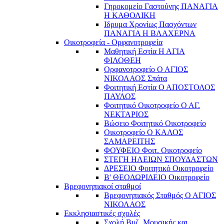
Γηροκομείο Γαστούνης ΠΑΝΑΓΙΑ
Η ΚΑΘΟΛΙΚΗ
Ιδρυμα Χρονίως Πασχόντων
ΠΑΝΑΓΙΑ Η ΒΛΑΧΕΡΝΑ
Οικοτροφεία - Ορφανοτροφεία
Μαθητική Εστία Η ΑΓΙΑ
ΦΙΛΟΘΕΗ
Ορφανοτροφείο Ο ΑΓΙΟΣ
ΝΙΚΟΛΑΟΣ Σπάτα
Φοιτητική Εστία Ο ΑΠΟΣΤΟΛΟΣ
ΠΑΥΛΟΣ
Φοιτητικό Οικοτροφείο Ο ΑΓ.
ΝΕΚΤΑΡΙΟΣ
Βώσειο Φοιτητικό Οικοτροφείο
Οικοτροφείο Ο ΚΑΛΟΣ
ΣΑΜΑΡΕΙΤΗΣ
ΦΟΥΦΕΙΟ Φοιτ. Οικοτροφείο
ΣΤΕΓΗ ΗΛΕΙΩΝ ΣΠΟΥΔΑΣΤΩΝ
ΔΡΕΣΕΙΟ Φοιτητικό Οικοτροφείο
Β' ΘΕΟΔΩΡΙΔΕΙΟ Οικοτροφείο
Βρεφονηπιακοί σταθμοί
Βρεφονηπιακός Σταθμός Ο ΑΓΙΟΣ
ΝΙΚΟΛΑΟΣ
Εκκλησιαστικές σχολές
Σχολή Βυζ. Μουσικής και