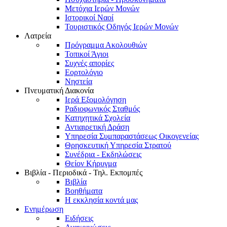
Μετόχια Ιερών Μονών
Ιστορικοί Ναοί
Τουριστικός Οδηγός Ιερών Μονών
Λατρεία
Πρόγραμμα Ακολουθιών
Τοπικοί Άγιοι
Συχνές απορίες
Εορτολόγιο
Νηστεία
Πνευματική Διακονία
Ιερά Εξομολόγηση
Ραδιοφωνικός Σταθμός
Κατηχητικά Σχολεία
Αντιαιρετική Δράση
Υπηρεσία Συμπαραστάσεως Οικογενείας
Θρησκευτική Υπηρεσία Στρατού
Συνέδρια - Εκδηλώσεις
Θείον Κήρυγμα
Βιβλία - Περιοδικά - Τηλ. Εκπομπές
Βιβλία
Βοηθήματα
Η εκκλησία κοντά μας
Ενημέρωση
Ειδήσεις