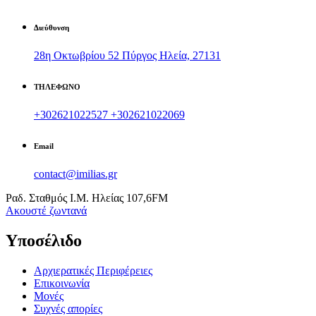
Διεύθυνση
28η Οκτωβρίου 52 Πύργος Ηλεία, 27131
ΤΗΛΕΦΩΝΟ
+302621022527
+302621022069
Email
contact@imilias.gr
Ραδ. Σταθμός Ι.Μ. Ηλείας 107,6FM
Aκουστέ ζωντανά
Υποσέλιδο
Αρχιερατικές Περιφέρειες
Επικοινωνία
Μονές
Συχνές απορίες