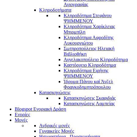
Αγιογραφίας
Κληροδοτήματα
Κληροδότημα Στεφάνου
ΨΗΜΜΕΝΟΥ
Κληροδότημα Χαρίκλειας
Μπιρμπίλη
Κληροδότημα Αφροδίτης
Λυκουργιώτου
Σωτηροπούλειος Ηλειακή
Βιβλιοθήκη
Αγγελακοπούλειο Κληροδότημα
Καστόρχειο Κληροδότημα
Κληροδότημα Ειρήνης
ΨΗΜΜΕΝΟΥ
Ίδρυμα Πάνου καί Άνζελ
Φραγκοδημητρόπουλου
Κατασκηνώσεις
Κατασκηνώσεις Σκαφιδιάς
Κατασκηνώσεις Λαμπείας
Blogspot Ενοριακή Δράση
Ενορίες
Μονές
Ανδρικές μονές
Γυναικείες Μονές
Ησυχαστήρια - Προσκυνήματα