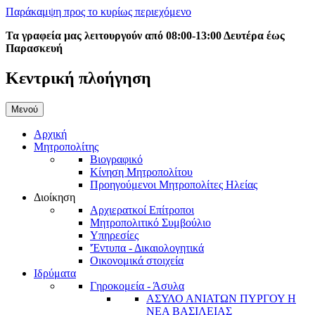
Παράκαμψη προς το κυρίως περιεχόμενο
Τα γραφεία μας λειτουργούν από 08:00-13:00 Δευτέρα έως
Παρασκευή
Κεντρική πλοήγηση
Μενού
Αρχική
Μητροπολίτης
Βιογραφικό
Κίνηση Μητροπολίτου
Προηγούμενοι Μητροπολίτες Ηλείας
Διοίκηση
Αρχιερατκοί Επίτροποι
Μητροπολιτικό Συμβούλιο
Υπηρεσίες
'Έντυπα - Δικαιολογητικά
Οικονομικά στοιχεία
Ιδρύματα
Γηροκομεία - Άσυλα
ΑΣΥΛΟ ΑΝΙΑΤΩΝ ΠΥΡΓΟΥ Η
ΝΕΑ ΒΑΣΙΛΕΙΑΣ