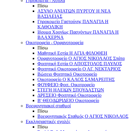
Γηροκομεία - Άσυλα
Πίσω
ΑΣΥΛΟ ΑΝΙΑΤΩΝ ΠΥΡΓΟΥ Η ΝΕΑ
ΒΑΣΙΛΕΙΑΣ
Γηροκομείο Γαστούνης ΠΑΝΑΓΙΑ Η
ΚΑΘΟΛΙΚΗ
Ιδρυμα Χρονίως Πασχόντων ΠΑΝΑΓΙΑ Η
ΒΛΑΧΕΡΝΑ
Οικοτροφεία - Ορφανοτροφεία
Πίσω
Μαθητική Εστία Η ΑΓΙΑ ΦΙΛΟΘΕΗ
Ορφανοτροφείο Ο ΑΓΙΟΣ ΝΙΚΟΛΑΟΣ Σπάτα
Φοιτητική Εστία Ο ΑΠΟΣΤΟΛΟΣ ΠΑΥΛΟΣ
Φοιτητικό Οικοτροφείο Ο ΑΓ. ΝΕΚΤΑΡΙΟΣ
Βώσειο Φοιτητικό Οικοτροφείο
Οικοτροφείο Ο ΚΑΛΟΣ ΣΑΜΑΡΕΙΤΗΣ
ΦΟΥΦΕΙΟ Φοιτ. Οικοτροφείο
ΣΤΕΓΗ ΗΛΕΙΩΝ ΣΠΟΥΔΑΣΤΩΝ
ΔΡΕΣΕΙΟ Φοιτητικό Οικοτροφείο
Β' ΘΕΟΔΩΡΙΔΕΙΟ Οικοτροφείο
Βρεφονηπιακοί σταθμοί
Πίσω
Βρεφονηπιακός Σταθμός Ο ΑΓΙΟΣ ΝΙΚΟΛΑΟΣ
Εκκλησιαστικές σχολές
Πίσω