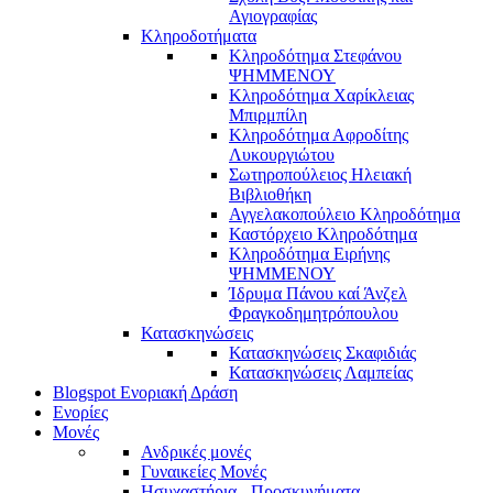
Αγιογραφίας
Κληροδοτήματα
Κληροδότημα Στεφάνου
ΨΗΜΜΕΝΟΥ
Κληροδότημα Χαρίκλειας
Μπιρμπίλη
Κληροδότημα Αφροδίτης
Λυκουργιώτου
Σωτηροπούλειος Ηλειακή
Βιβλιοθήκη
Αγγελακοπούλειο Κληροδότημα
Καστόρχειο Κληροδότημα
Κληροδότημα Ειρήνης
ΨΗΜΜΕΝΟΥ
Ίδρυμα Πάνου καί Άνζελ
Φραγκοδημητρόπουλου
Κατασκηνώσεις
Κατασκηνώσεις Σκαφιδιάς
Κατασκηνώσεις Λαμπείας
Blogspot Ενοριακή Δράση
Ενορίες
Μονές
Ανδρικές μονές
Γυναικείες Μονές
Ησυχαστήρια - Προσκυνήματα