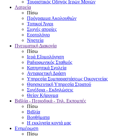
Τουριστικός Οδηγός Ιερών Μονών
Λατρεία
Πίσω
Πρόγραμμα Ακολουθιών
Τοπικοί Άγιοι
Συχνές απορίες
Εορτολόγιο
Νηστεία
Πνευματική Διακονία
Πίσω
Ιερά Εξομολόγηση
Ραδιοφωνικός Σταθμός
Κατηχητικά Σχολεία
Αντιαιρετική Δράση
Υπηρεσία Συμπαραστάσεως Οικογενείας
Θρησκευτική Υπηρεσία Στρατού
Συνέδρια - Εκδηλώσεις
Θείον Κήρυγμα
Βιβλία - Περιοδικά - Τηλ. Εκπομπές
Πίσω
Βιβλία
Βοηθήματα
Η εκκλησία κοντά μας
Ενημέρωση
Πίσω