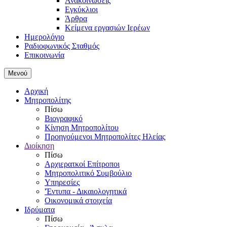
Ανακοινώσεις
Εγκύκλιοι
Άρθρα
Κείμενα εργασιών Ιερέων
Ημερολόγιο
Ραδιοφωνικός Σταθμός
Επικοινωνία
Μενού
Αρχική
Μητροπολίτης
Πίσω
Βιογραφικό
Κίνηση Μητροπολίτου
Προηγούμενοι Μητροπολίτες Ηλείας
Διοίκηση
Πίσω
Αρχιερατκοί Επίτροποι
Μητροπολιτικό Συμβούλιο
Υπηρεσίες
'Έντυπα - Δικαιολογητικά
Οικονομικά στοιχεία
Ιδρύματα
Πίσω