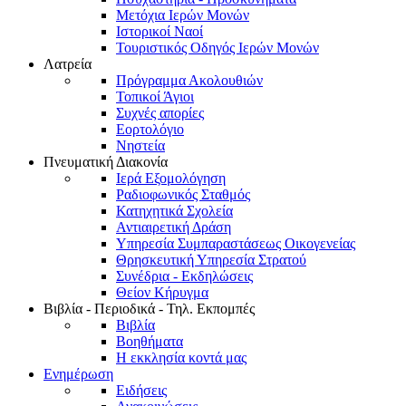
Μετόχια Ιερών Μονών
Ιστορικοί Ναοί
Τουριστικός Οδηγός Ιερών Μονών
Λατρεία
Πρόγραμμα Ακολουθιών
Τοπικοί Άγιοι
Συχνές απορίες
Εορτολόγιο
Νηστεία
Πνευματική Διακονία
Ιερά Εξομολόγηση
Ραδιοφωνικός Σταθμός
Κατηχητικά Σχολεία
Αντιαιρετική Δράση
Υπηρεσία Συμπαραστάσεως Οικογενείας
Θρησκευτική Υπηρεσία Στρατού
Συνέδρια - Εκδηλώσεις
Θείον Κήρυγμα
Βιβλία - Περιοδικά - Τηλ. Εκπομπές
Βιβλία
Βοηθήματα
Η εκκλησία κοντά μας
Ενημέρωση
Ειδήσεις