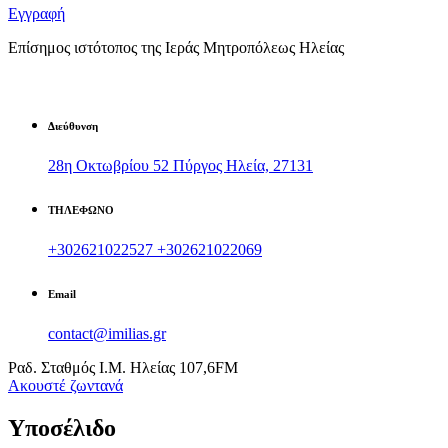
Εγγραφή
Επίσημος ιστότοπος της Ιεράς Μητροπόλεως Ηλείας
Διεύθυνση
28η Οκτωβρίου 52 Πύργος Ηλεία, 27131
ΤΗΛΕΦΩΝΟ
+302621022527
+302621022069
Email
contact@imilias.gr
Ραδ. Σταθμός Ι.Μ. Ηλείας 107,6FM
Aκουστέ ζωντανά
Υποσέλιδο