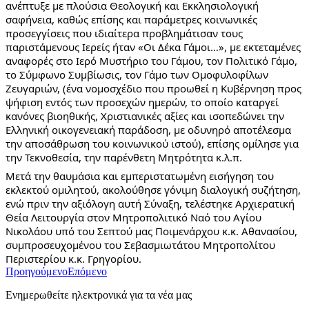
ανέπτυξε με πλούσια Θεολογική και Εκκλησιολογική
σαφήνεια, καθώς επίσης και παράμετρες κοινωνικές
προσεγγίσεις που ιδιαίτερα προβλημάτισαν τους
παριστάμενους Ιερείς ήταν «Οι Δέκα Γάμοι…», με εκτεταμένες
αναφορές στο Ιερό Μυστήριο του Γάμου, τον Πολιτικό Γάμο,
το Σύμφωνο Συμβίωσις, τον Γάμο των Ομοφυλοφίλων
Ζευγαριών, (ένα νομοσχέδιο που προωθεί η Κυβέρνηση προς
ψήφιση εντός των προσεχών ημερών, το οποίο καταργεί
κανόνες βιοηθικής, Χριστιανικές αξίες και ισοπεδώνει την
Ελληνική οικογενειακή παράδοση, με οδυνηρό αποτέλεσμα
την αποσάθρωση του κοινωνικού ιστού), επίσης ομίλησε για
την Τεκνοθεσία, την παρένθετη Μητρότητα κ.λ.π.
Μετά την θαυμάσια και εμπεριστατωμένη εισήγηση του
εκλεκτού ομιλητού, ακολούθησε γόνιμη διαλογική συζήτηση,
ενώ πριν την αξιόλογη αυτή Σύναξη, τελέστηκε Αρχιερατική
Θεία Λειτουργία στον Μητροπολιτικό Ναό του Αγίου
Νικολάου υπό του Σεπτού μας Ποιμενάρχου κ.κ. Αθανασίου,
συμπροσευχομένου του Σεβασμιωτάτου Μητροπολίτου
Περιστερίου κ.κ. Γρηγορίου.
Προηγούμενο
Επόμενο
Ενημερωθείτε ηλεκτρονικά για τα νέα μας