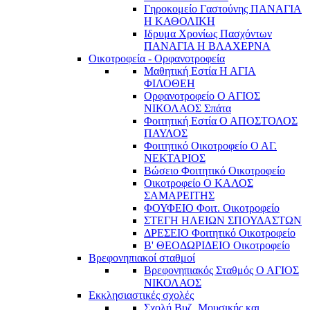
Γηροκομείο Γαστούνης ΠΑΝΑΓΙΑ
Η ΚΑΘΟΛΙΚΗ
Ιδρυμα Χρονίως Πασχόντων
ΠΑΝΑΓΙΑ Η ΒΛΑΧΕΡΝΑ
Οικοτροφεία - Ορφανοτροφεία
Μαθητική Εστία Η ΑΓΙΑ
ΦΙΛΟΘΕΗ
Ορφανοτροφείο Ο ΑΓΙΟΣ
ΝΙΚΟΛΑΟΣ Σπάτα
Φοιτητική Εστία Ο ΑΠΟΣΤΟΛΟΣ
ΠΑΥΛΟΣ
Φοιτητικό Οικοτροφείο Ο ΑΓ.
ΝΕΚΤΑΡΙΟΣ
Βώσειο Φοιτητικό Οικοτροφείο
Οικοτροφείο Ο ΚΑΛΟΣ
ΣΑΜΑΡΕΙΤΗΣ
ΦΟΥΦΕΙΟ Φοιτ. Οικοτροφείο
ΣΤΕΓΗ ΗΛΕΙΩΝ ΣΠΟΥΔΑΣΤΩΝ
ΔΡΕΣΕΙΟ Φοιτητικό Οικοτροφείο
Β' ΘΕΟΔΩΡΙΔΕΙΟ Οικοτροφείο
Βρεφονηπιακοί σταθμοί
Βρεφονηπιακός Σταθμός Ο ΑΓΙΟΣ
ΝΙΚΟΛΑΟΣ
Εκκλησιαστικές σχολές
Σχολή Βυζ. Μουσικής και