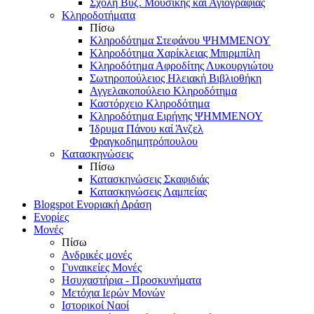
Σχολή Βυζ. Μουσικής και Αγιογραφίας
Κληροδοτήματα
Πίσω
Κληροδότημα Στεφάνου ΨΗΜΜΕΝΟΥ
Κληροδότημα Χαρίκλειας Μπιρμπίλη
Κληροδότημα Αφροδίτης Λυκουργιώτου
Σωτηροπούλειος Ηλειακή Βιβλιοθήκη
Αγγελακοπούλειο Κληροδότημα
Καστόρχειο Κληροδότημα
Κληροδότημα Ειρήνης ΨΗΜΜΕΝΟΥ
Ίδρυμα Πάνου καί Άνζελ
Φραγκοδημητρόπουλου
Κατασκηνώσεις
Πίσω
Κατασκηνώσεις Σκαφιδιάς
Κατασκηνώσεις Λαμπείας
Blogspot Ενοριακή Δράση
Ενορίες
Μονές
Πίσω
Ανδρικές μονές
Γυναικείες Μονές
Ησυχαστήρια - Προσκυνήματα
Μετόχια Ιερών Μονών
Ιστορικοί Ναοί