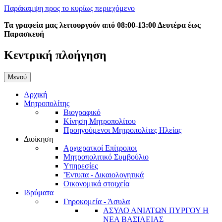
Παράκαμψη προς το κυρίως περιεχόμενο
Τα γραφεία μας λειτουργούν από 08:00-13:00 Δευτέρα έως
Παρασκευή
Κεντρική πλοήγηση
Μενού
Αρχική
Μητροπολίτης
Βιογραφικό
Κίνηση Μητροπολίτου
Προηγούμενοι Μητροπολίτες Ηλείας
Διοίκηση
Αρχιερατκοί Επίτροποι
Μητροπολιτικό Συμβούλιο
Υπηρεσίες
'Έντυπα - Δικαιολογητικά
Οικονομικά στοιχεία
Ιδρύματα
Γηροκομεία - Άσυλα
ΑΣΥΛΟ ΑΝΙΑΤΩΝ ΠΥΡΓΟΥ Η
ΝΕΑ ΒΑΣΙΛΕΙΑΣ