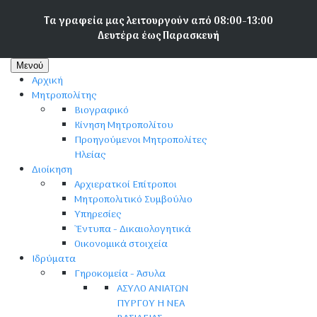
Παράκαμψη
Τα γραφεία μας λειτουργούν από 08:00-13:00
προς
Δευτέρα έως Παρασκευή
το
κυρίως
Κεντρική
περιεχόμενο
Μενού
Αρχική
πλοήγηση
Μητροπολίτης
Βιογραφικό
Κίνηση Μητροπολίτου
Προηγούμενοι Μητροπολίτες
Ηλείας
Διοίκηση
Αρχιερατκοί Επίτροποι
Μητροπολιτικό Συμβούλιο
Υπηρεσίες
'Έντυπα - Δικαιολογητικά
Οικονομικά στοιχεία
Ιδρύματα
Γηροκομεία - Άσυλα
ΑΣΥΛΟ ΑΝΙΑΤΩΝ
ΠΥΡΓΟΥ Η ΝΕΑ