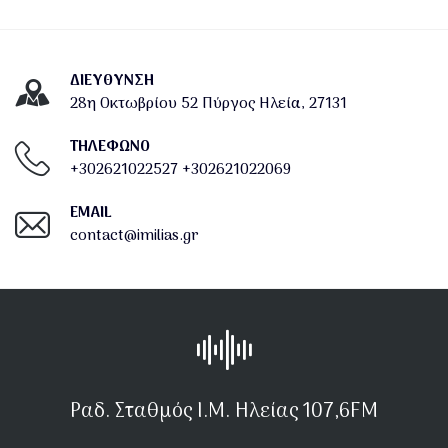
ΔΙΕΎΘΥΝΣΗ
28η Οκτωβρίου 52 Πύργος Ηλεία, 27131
ΤΗΛΕΦΩΝΟ
+302621022527
+302621022069
EMAIL
contact@imilias.gr
Ραδ. Σταθμός Ι.Μ. Ηλείας 107,6FM