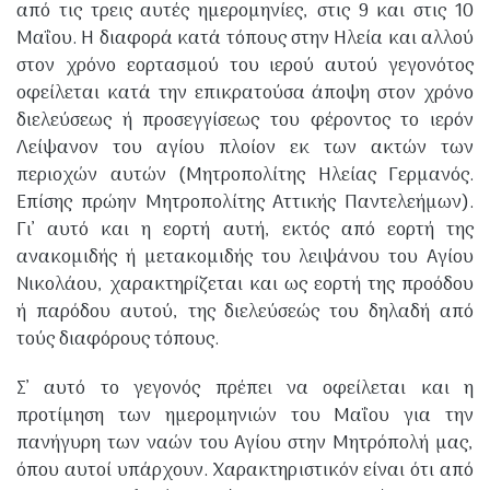
από τις τρεις αυτές ημερομηνίες, στις 9 και στις 10
Μαΐου. Η διαφορά κατά τόπους στην Ηλεία και αλλού
στον χρόνο εορτασμού του ιερού αυτού γεγονότος
οφείλεται κατά την επικρατούσα άποψη στον χρόνο
διελεύσεως ή προσεγγίσεως του φέροντος το ιερόν
Λείψανον του αγίου πλοίον εκ των ακτών των
περιοχών αυτών (Μητροπολίτης Ηλείας Γερμανός.
Επίσης πρώην Μητροπολίτης Αττικής Παντελεήμων).
Γι’ αυτό και η εορτή αυτή, εκτός από εορτή της
ανακομιδής ή μετακομιδής του λειψάνου του Αγίου
Νικολάου, χαρακτηρίζεται και ως εορτή της προό­δου
ή παρόδου αυτού, της διελεύσεώς του δηλαδή από
τούς διαφόρους τόπους.
Σ’ αυτό το γεγονός πρέπει να οφείλεται και η
προτίμηση των ημερομηνιών του Μαΐου για την
πανήγυρη των ναών του Αγίου στην Μητρόπολή μας,
όπου αυτοί υπάρχουν. Χαρακτηριστικόν είναι ότι από