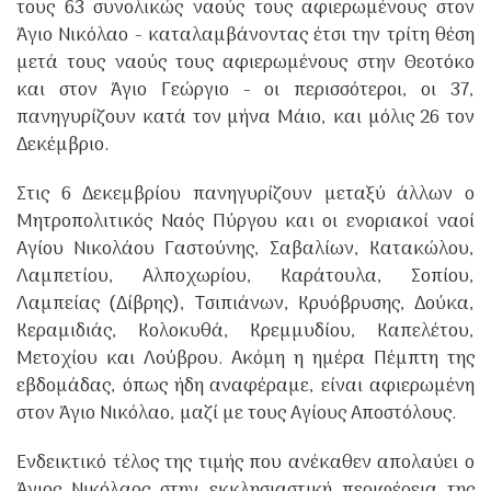
τους 63 συνο­λικώς ναούς τους αφιερωμένους στον
Άγιο Νικόλαο - καταλαμβάνοντας έτσι την τρίτη θέση
μετά τους ναούς τους αφιερωμένους στην Θεοτόκο
και στον Άγιο Γεώργιο - οι περισσότεροι, οι 37,
πανηγυρίζουν κατά τον μήνα Μάιο, και μόλις 26 τον
Δεκέμβριο.
Στις 6 Δεκεμβρίου πανηγυρίζουν μεταξύ άλλων ο
Μητροπολιτικός Ναός Πύργου και οι ενοριακοί ναοί
Αγίου Νικολάου Γαστούνης, Σαβαλίων, Κατακώλου,
Λαμπετίου, Αλποχωρίου, Καράτουλα, Σοπίου,
Λαμπείας (Δίβρης), Τσιπιάνων, Κρυόβρυσης, Δούκα,
Κεραμιδιάς, Κολοκυθά, Κρεμμυδίου, Καπελέτου,
Μετοχίου και Λούβρου. Ακόμη η ημέρα Πέμπτη της
εβδομάδας, όπως ήδη αναφέραμε, είναι αφιερωμένη
στον Άγιο Νικόλαο, μαζί με τους Αγίους Αποστόλους.
Ενδεικτικό τέλος της τιμής που ανέκαθεν απολαύει ο