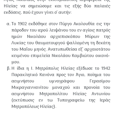
Άγιος Νικόλαος στην εκκλησιαστική περιφέρεια της
Ηλείας να σημειώσομε και τις εξής δύο παλαιές
εκδόσεις, πού έχουν γίνει σ’ αυτήν:
Το 1902 εκδόθηκε στον Πύργο Ακολουθία εις την
πάροδον του ιερού λειψάνου του εν αγίοις πατρός
ημών Νικολάου αρχιεπισκόπου Μύρων της
Λυκίας του θαυματουργού ψαλλομένη τη δεκάτη
του Μαΐου μηνός. Ανατυπωθείσα εξ’ αρχαιοτάτου
κειμένου επιμελεία Νικολάου Καμβιώτου οικονό­
μου.
Η ίδια η Ι. Μητρόπολις Ηλείας εξέδωσε το 1942
Παρακλητικό Κανόνα προς τον Άγιο, ποίημα του
αειμνήστου υμνογράφου Γερασίμου
Μικραγιαννανίτου μοναχού και προνοία του
αειμνήστου Μητροπολίτου Ηλείας Αντω­νίου
(εκτύπωσις εν τω Τυπογραφείω της Ιεράς
Μητροπόλεως Ηλείας).