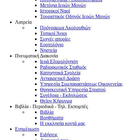
Μετόχια Ιερών Μονών
Ιστορικοί Ναοί
Τουριστικός Οδηγός Ιερών Μονών
Λατρεία
Πρόγραμμα Ακολουθιών
Τοπικοί Άγιοι
Συχνές απορίες
Εορτολόγιο
Νηστεία
Πνευματική Διακονία
Ιερά Εξομολόγηση
Ραδιοφωνικός Σταθμός
Κατηχητικά Σχολεία
Αντιαιρετική Δράση
Υπηρεσία Συμπαραστάσεως Οικογενείας
Θρησκευτική Υπηρεσία Στρατού
Συνέδρια - Εκδηλώσεις
Θείον Κήρυγμα
Βιβλία - Περιοδικά - Τηλ. Εκπομπές
Βιβλία
Βοηθήματα
Η εκκλησία κοντά μας
Ενημέρωση
Ειδήσεις