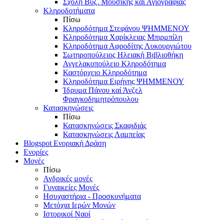
Σχολή Βυζ. Μουσικής και Αγιογραφίας
Κληροδοτήματα
Πίσω
Κληροδότημα Στεφάνου ΨΗΜΜΕΝΟΥ
Κληροδότημα Χαρίκλειας Μπιρμπίλη
Κληροδότημα Αφροδίτης Λυκουργιώτου
Σωτηροπούλειος Ηλειακή Βιβλιοθήκη
Αγγελακοπούλειο Κληροδότημα
Καστόρχειο Κληροδότημα
Κληροδότημα Ειρήνης ΨΗΜΜΕΝΟΥ
Ίδρυμα Πάνου καί Άνζελ
Φραγκοδημητρόπουλου
Κατασκηνώσεις
Πίσω
Κατασκηνώσεις Σκαφιδιάς
Κατασκηνώσεις Λαμπείας
Blogspot Ενοριακή Δράση
Ενορίες
Μονές
Πίσω
Ανδρικές μονές
Γυναικείες Μονές
Ησυχαστήρια - Προσκυνήματα
Μετόχια Ιερών Μονών
Ιστορικοί Ναοί