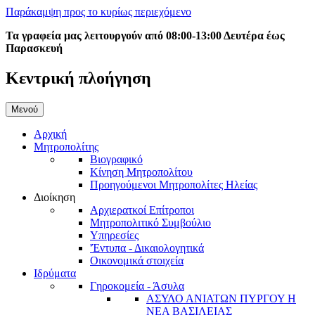
Παράκαμψη προς το κυρίως περιεχόμενο
Τα γραφεία μας λειτουργούν από 08:00-13:00 Δευτέρα έως
Παρασκευή
Κεντρική πλοήγηση
Μενού
Αρχική
Μητροπολίτης
Βιογραφικό
Κίνηση Μητροπολίτου
Προηγούμενοι Μητροπολίτες Ηλείας
Διοίκηση
Αρχιερατκοί Επίτροποι
Μητροπολιτικό Συμβούλιο
Υπηρεσίες
'Έντυπα - Δικαιολογητικά
Οικονομικά στοιχεία
Ιδρύματα
Γηροκομεία - Άσυλα
ΑΣΥΛΟ ΑΝΙΑΤΩΝ ΠΥΡΓΟΥ Η
ΝΕΑ ΒΑΣΙΛΕΙΑΣ