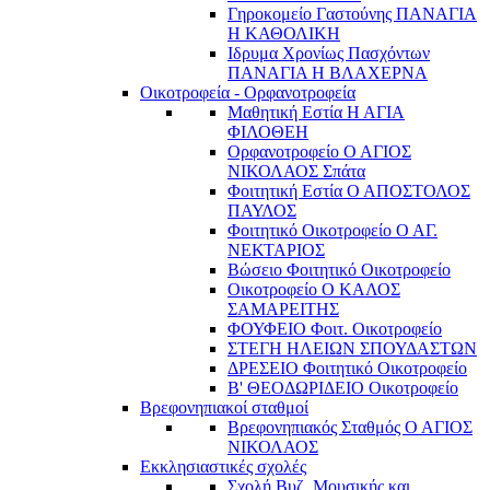
Γηροκομείο Γαστούνης ΠΑΝΑΓΙΑ
Η ΚΑΘΟΛΙΚΗ
Ιδρυμα Χρονίως Πασχόντων
ΠΑΝΑΓΙΑ Η ΒΛΑΧΕΡΝΑ
Οικοτροφεία - Ορφανοτροφεία
Μαθητική Εστία Η ΑΓΙΑ
ΦΙΛΟΘΕΗ
Ορφανοτροφείο Ο ΑΓΙΟΣ
ΝΙΚΟΛΑΟΣ Σπάτα
Φοιτητική Εστία Ο ΑΠΟΣΤΟΛΟΣ
ΠΑΥΛΟΣ
Φοιτητικό Οικοτροφείο Ο ΑΓ.
ΝΕΚΤΑΡΙΟΣ
Βώσειο Φοιτητικό Οικοτροφείο
Οικοτροφείο Ο ΚΑΛΟΣ
ΣΑΜΑΡΕΙΤΗΣ
ΦΟΥΦΕΙΟ Φοιτ. Οικοτροφείο
ΣΤΕΓΗ ΗΛΕΙΩΝ ΣΠΟΥΔΑΣΤΩΝ
ΔΡΕΣΕΙΟ Φοιτητικό Οικοτροφείο
Β' ΘΕΟΔΩΡΙΔΕΙΟ Οικοτροφείο
Βρεφονηπιακοί σταθμοί
Βρεφονηπιακός Σταθμός Ο ΑΓΙΟΣ
ΝΙΚΟΛΑΟΣ
Εκκλησιαστικές σχολές
Σχολή Βυζ. Μουσικής και