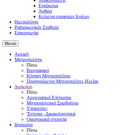
Ανακοινώσεις
Εγκύκλιοι
Άρθρα
Κείμενα εργασιών Ιερέων
Ημερολόγιο
Ραδιοφωνικός Σταθμός
Επικοινωνία
Μενού
Αρχική
Μητροπολίτης
Πίσω
Βιογραφικό
Κίνηση Μητροπολίτου
Προηγούμενοι Μητροπολίτες Ηλείας
Διοίκηση
Πίσω
Αρχιερατκοί Επίτροποι
Μητροπολιτικό Συμβούλιο
Υπηρεσίες
'Έντυπα - Δικαιολογητικά
Οικονομικά στοιχεία
Ιδρύματα
Πίσω