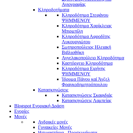
Αγιογραφίας
Κληροδοτήματα
Κληροδότημα Στεφάνου
ΨΗΜΜΕΝΟΥ
Κληροδότημα Χαρίκλειας
Μπιρμπίλη
Κληροδότημα Αφροδίτης
Λυκουργιώτου
Σωτηροπούλειος Ηλειακή
Βιβλιοθήκη
Αγγελακοπούλειο Κληροδότημα
Καστόρχειο Κληροδότημα
Κληροδότημα Ειρήνης
ΨΗΜΜΕΝΟΥ
Ίδρυμα Πάνου καί Άνζελ
Φραγκοδημητρόπουλου
Κατασκηνώσεις
Κατασκηνώσεις Σκαφιδιάς
Κατασκηνώσεις Λαμπείας
Blogspot Ενοριακή Δράση
Ενορίες
Μονές
Ανδρικές μονές
Γυναικείες Μονές
Ησυχαστήρια - Προσκυνήματα