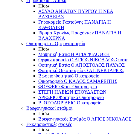
Γηροκομεία - Άσυλα
Πίσω
ΑΣΥΛΟ ΑΝΙΑΤΩΝ ΠΥΡΓΟΥ Η ΝΕΑ
ΒΑΣΙΛΕΙΑΣ
Γηροκομείο Γαστούνης ΠΑΝΑΓΙΑ Η
ΚΑΘΟΛΙΚΗ
Ιδρυμα Χρονίως Πασχόντων ΠΑΝΑΓΙΑ Η
ΒΛΑΧΕΡΝΑ
Οικοτροφεία - Ορφανοτροφεία
Πίσω
Μαθητική Εστία Η ΑΓΙΑ ΦΙΛΟΘΕΗ
Ορφανοτροφείο Ο ΑΓΙΟΣ ΝΙΚΟΛΑΟΣ Σπάτα
Φοιτητική Εστία Ο ΑΠΟΣΤΟΛΟΣ ΠΑΥΛΟΣ
Φοιτητικό Οικοτροφείο Ο ΑΓ. ΝΕΚΤΑΡΙΟΣ
Βώσειο Φοιτητικό Οικοτροφείο
Οικοτροφείο Ο ΚΑΛΟΣ ΣΑΜΑΡΕΙΤΗΣ
ΦΟΥΦΕΙΟ Φοιτ. Οικοτροφείο
ΣΤΕΓΗ ΗΛΕΙΩΝ ΣΠΟΥΔΑΣΤΩΝ
ΔΡΕΣΕΙΟ Φοιτητικό Οικοτροφείο
Β' ΘΕΟΔΩΡΙΔΕΙΟ Οικοτροφείο
Βρεφονηπιακοί σταθμοί
Πίσω
Βρεφονηπιακός Σταθμός Ο ΑΓΙΟΣ ΝΙΚΟΛΑΟΣ
Εκκλησιαστικές σχολές
Πίσω