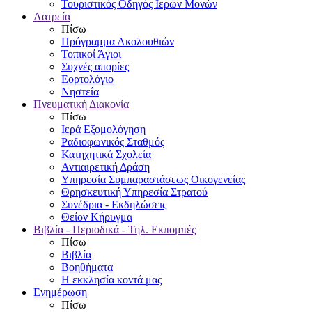
Τουριστικός Οδηγός Ιερών Μονών
Λατρεία
Πίσω
Πρόγραμμα Ακολουθιών
Τοπικοί Άγιοι
Συχνές απορίες
Εορτολόγιο
Νηστεία
Πνευματική Διακονία
Πίσω
Ιερά Εξομολόγηση
Ραδιοφωνικός Σταθμός
Κατηχητικά Σχολεία
Αντιαιρετική Δράση
Υπηρεσία Συμπαραστάσεως Οικογενείας
Θρησκευτική Υπηρεσία Στρατού
Συνέδρια - Εκδηλώσεις
Θείον Κήρυγμα
Βιβλία - Περιοδικά - Τηλ. Εκπομπές
Πίσω
Βιβλία
Βοηθήματα
Η εκκλησία κοντά μας
Ενημέρωση
Πίσω