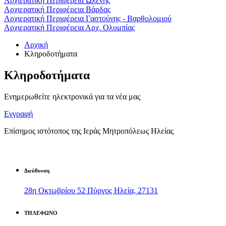
Αρχιερατική Περιφέρεια Ωλένης
Αρχιερατική Περιφέρεια Βάρδας
Αρχιερατική Περιφέρεια Γαστούνης - Βαρθολομιού
Αρχιερατική Περιφέρεια Αρχ. Ολυμπίας
Αρχική
Κληροδοτήματα
Κληροδοτήματα
Ενημερωθείτε ηλεκτρονικά για τα νέα μας
Εγγραφή
Επίσημος ιστότοπος της Ιεράς Μητροπόλεως Ηλείας
Διεύθυνση
28η Οκτωβρίου 52 Πύργος Ηλεία, 27131
ΤΗΛΕΦΩΝΟ