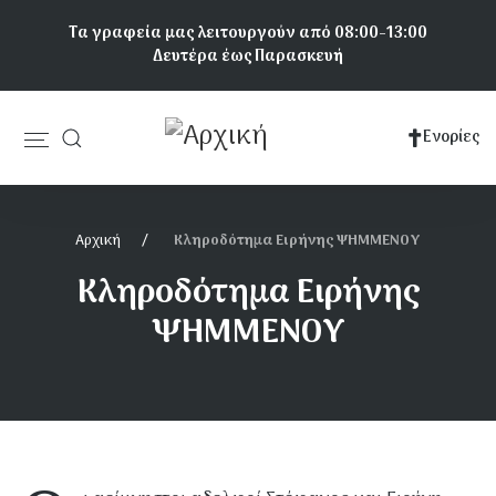
Παράκαμψη
Τα γραφεία μας λειτουργούν από 08:00-13:00
προς
Δευτέρα έως Παρασκευή
το
κυρίως
περιεχόμενο
Ενορίες
Κεντρική
πλοήγηση
Αρχική
Κληροδότημα Ειρήνης ΨΗΜΜΕΝΟΥ
Κληροδότημα Ειρήνης
ΨΗΜΜΕΝΟΥ