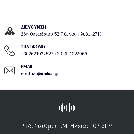
ΔΙΕΎΘΥΝΣΗ
28η Οκτωβρίου 52 Πύργος Ηλεία, 27131
ΤΗΛΕΦΩΝΟ
+302621022527
+302621022069
EMAIL
contact@imilias.gr
Ραδ. Σταθμός Ι.Μ. Ηλείας 107,6FM