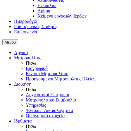
Ανακοινώσεις
Εγκύκλιοι
Άρθρα
Κείμενα εργασιών Ιερέων
Ημερολόγιο
Ραδιοφωνικός Σταθμός
Επικοινωνία
Μενού
Αρχική
Μητροπολίτης
Πίσω
Βιογραφικό
Κίνηση Μητροπολίτου
Προηγούμενοι Μητροπολίτες Ηλείας
Διοίκηση
Πίσω
Αρχιερατκοί Επίτροποι
Μητροπολιτικό Συμβούλιο
Υπηρεσίες
'Έντυπα - Δικαιολογητικά
Οικονομικά στοιχεία
Ιδρύματα
Πίσω