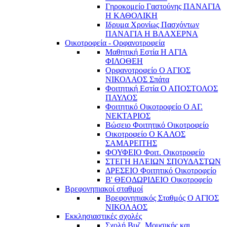
Γηροκομείο Γαστούνης ΠΑΝΑΓΙΑ
Η ΚΑΘΟΛΙΚΗ
Ιδρυμα Χρονίως Πασχόντων
ΠΑΝΑΓΙΑ Η ΒΛΑΧΕΡΝΑ
Οικοτροφεία - Ορφανοτροφεία
Μαθητική Εστία Η ΑΓΙΑ
ΦΙΛΟΘΕΗ
Ορφανοτροφείο Ο ΑΓΙΟΣ
ΝΙΚΟΛΑΟΣ Σπάτα
Φοιτητική Εστία Ο ΑΠΟΣΤΟΛΟΣ
ΠΑΥΛΟΣ
Φοιτητικό Οικοτροφείο Ο ΑΓ.
ΝΕΚΤΑΡΙΟΣ
Βώσειο Φοιτητικό Οικοτροφείο
Οικοτροφείο Ο ΚΑΛΟΣ
ΣΑΜΑΡΕΙΤΗΣ
ΦΟΥΦΕΙΟ Φοιτ. Οικοτροφείο
ΣΤΕΓΗ ΗΛΕΙΩΝ ΣΠΟΥΔΑΣΤΩΝ
ΔΡΕΣΕΙΟ Φοιτητικό Οικοτροφείο
Β' ΘΕΟΔΩΡΙΔΕΙΟ Οικοτροφείο
Βρεφονηπιακοί σταθμοί
Βρεφονηπιακός Σταθμός Ο ΑΓΙΟΣ
ΝΙΚΟΛΑΟΣ
Εκκλησιαστικές σχολές
Σχολή Βυζ. Μουσικής και