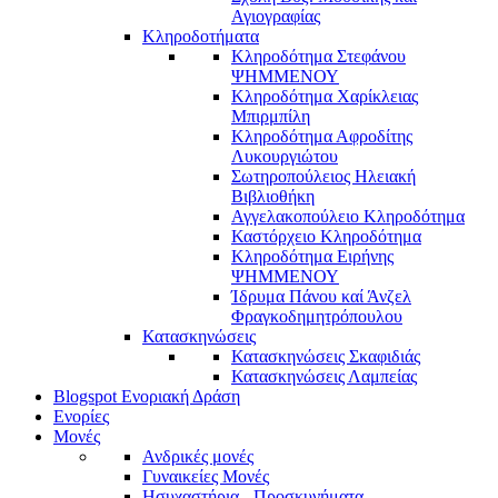
Αγιογραφίας
Κληροδοτήματα
Κληροδότημα Στεφάνου
ΨΗΜΜΕΝΟΥ
Κληροδότημα Χαρίκλειας
Μπιρμπίλη
Κληροδότημα Αφροδίτης
Λυκουργιώτου
Σωτηροπούλειος Ηλειακή
Βιβλιοθήκη
Αγγελακοπούλειο Κληροδότημα
Καστόρχειο Κληροδότημα
Κληροδότημα Ειρήνης
ΨΗΜΜΕΝΟΥ
Ίδρυμα Πάνου καί Άνζελ
Φραγκοδημητρόπουλου
Κατασκηνώσεις
Κατασκηνώσεις Σκαφιδιάς
Κατασκηνώσεις Λαμπείας
Blogspot Ενοριακή Δράση
Ενορίες
Μονές
Ανδρικές μονές
Γυναικείες Μονές
Ησυχαστήρια - Προσκυνήματα