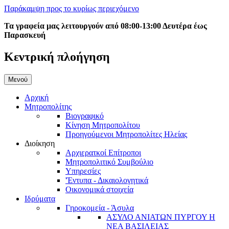
Παράκαμψη προς το κυρίως περιεχόμενο
Τα γραφεία μας λειτουργούν από 08:00-13:00 Δευτέρα έως
Παρασκευή
Κεντρική πλοήγηση
Μενού
Αρχική
Μητροπολίτης
Βιογραφικό
Κίνηση Μητροπολίτου
Προηγούμενοι Μητροπολίτες Ηλείας
Διοίκηση
Αρχιερατκοί Επίτροποι
Μητροπολιτικό Συμβούλιο
Υπηρεσίες
'Έντυπα - Δικαιολογητικά
Οικονομικά στοιχεία
Ιδρύματα
Γηροκομεία - Άσυλα
ΑΣΥΛΟ ΑΝΙΑΤΩΝ ΠΥΡΓΟΥ Η
ΝΕΑ ΒΑΣΙΛΕΙΑΣ