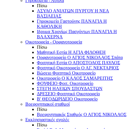
Γηροκομεία - Άσυλα
Πίσω
ΑΣΥΛΟ ΑΝΙΑΤΩΝ ΠΥΡΓΟΥ Η ΝΕΑ
ΒΑΣΙΛΕΙΑΣ
Γηροκομείο Γαστούνης ΠΑΝΑΓΙΑ Η
ΚΑΘΟΛΙΚΗ
Ιδρυμα Χρονίως Πασχόντων ΠΑΝΑΓΙΑ Η
ΒΛΑΧΕΡΝΑ
Οικοτροφεία - Ορφανοτροφεία
Πίσω
Μαθητική Εστία Η ΑΓΙΑ ΦΙΛΟΘΕΗ
Ορφανοτροφείο Ο ΑΓΙΟΣ ΝΙΚΟΛΑΟΣ Σπάτα
Φοιτητική Εστία Ο ΑΠΟΣΤΟΛΟΣ ΠΑΥΛΟΣ
Φοιτητικό Οικοτροφείο Ο ΑΓ. ΝΕΚΤΑΡΙΟΣ
Βώσειο Φοιτητικό Οικοτροφείο
Οικοτροφείο Ο ΚΑΛΟΣ ΣΑΜΑΡΕΙΤΗΣ
ΦΟΥΦΕΙΟ Φοιτ. Οικοτροφείο
ΣΤΕΓΗ ΗΛΕΙΩΝ ΣΠΟΥΔΑΣΤΩΝ
ΔΡΕΣΕΙΟ Φοιτητικό Οικοτροφείο
Β' ΘΕΟΔΩΡΙΔΕΙΟ Οικοτροφείο
Βρεφονηπιακοί σταθμοί
Πίσω
Βρεφονηπιακός Σταθμός Ο ΑΓΙΟΣ ΝΙΚΟΛΑΟΣ
Εκκλησιαστικές σχολές
Πίσω