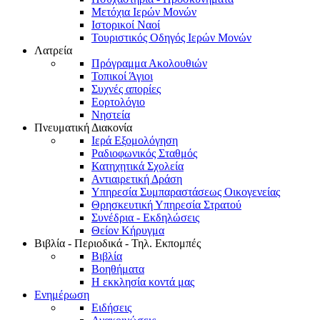
Μετόχια Ιερών Μονών
Ιστορικοί Ναοί
Τουριστικός Οδηγός Ιερών Μονών
Λατρεία
Πρόγραμμα Ακολουθιών
Τοπικοί Άγιοι
Συχνές απορίες
Εορτολόγιο
Νηστεία
Πνευματική Διακονία
Ιερά Εξομολόγηση
Ραδιοφωνικός Σταθμός
Κατηχητικά Σχολεία
Αντιαιρετική Δράση
Υπηρεσία Συμπαραστάσεως Οικογενείας
Θρησκευτική Υπηρεσία Στρατού
Συνέδρια - Εκδηλώσεις
Θείον Κήρυγμα
Βιβλία - Περιοδικά - Τηλ. Εκπομπές
Βιβλία
Βοηθήματα
Η εκκλησία κοντά μας
Ενημέρωση
Ειδήσεις