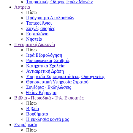
Τουριστικός Οδηγός Ιερών Μονών
Λατρεία
Πίσω
Πρόγραμμα Ακολουθιών
Τοπικοί Άγιοι
Συχνές απορίες
Εορτολόγιο
Νηστεία
Πνευματική Διακονία
Πίσω
Ιερά Εξομολόγηση
Ραδιοφωνικός Σταθμός
Κατηχητικά Σχολεία
Αντιαιρετική Δράση
Υπηρεσία Συμπαραστάσεως Οικογενείας
Θρησκευτική Υπηρεσία Στρατού
Συνέδρια - Εκδηλώσεις
Θείον Κήρυγμα
Βιβλία - Περιοδικά - Τηλ. Εκπομπές
Πίσω
Βιβλία
Βοηθήματα
Η εκκλησία κοντά μας
Ενημέρωση
Πίσω