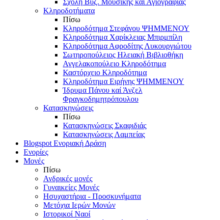
Σχολή Βυζ. Μουσικής και Αγιογραφίας
Κληροδοτήματα
Πίσω
Κληροδότημα Στεφάνου ΨΗΜΜΕΝΟΥ
Κληροδότημα Χαρίκλειας Μπιρμπίλη
Κληροδότημα Αφροδίτης Λυκουργιώτου
Σωτηροπούλειος Ηλειακή Βιβλιοθήκη
Αγγελακοπούλειο Κληροδότημα
Καστόρχειο Κληροδότημα
Κληροδότημα Ειρήνης ΨΗΜΜΕΝΟΥ
Ίδρυμα Πάνου καί Άνζελ
Φραγκοδημητρόπουλου
Κατασκηνώσεις
Πίσω
Κατασκηνώσεις Σκαφιδιάς
Κατασκηνώσεις Λαμπείας
Blogspot Ενοριακή Δράση
Ενορίες
Μονές
Πίσω
Ανδρικές μονές
Γυναικείες Μονές
Ησυχαστήρια - Προσκυνήματα
Μετόχια Ιερών Μονών
Ιστορικοί Ναοί