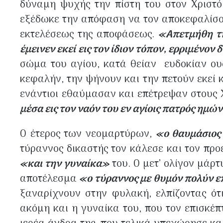
δύναμη ψυχής την πίστη του στον Χριστ
εξέδωκε την απόφαση να τον αποκεφαλίσ
εκτελέσεως της αποφάσεως.
«Απετμήθη τη
έμεινεν εκεί εις τον ίδιον τόπον, ερριμένον
σώμα του αγίου, κατά θείαν ευδοκίαν ουδ
κεφαλήν, την ψήνουν και την πετούν εκεί 
ενάντιοι εθαύμασαν και επέτρεψαν στους 
μέσα εις τον ναόν του εν αγίοις πατρός ημ
Ο έτερος των νεομαρτύρων,
«ο θαυμάσιος
τύραννος δικαστής τον κάλεσε και τον πρ
«και την γυναίκα»
του. Ο μετ’ ολίγον μάρτυ
αποτέλεσμα
«ο τύραννος με θυμόν πολύν επ
ξαναρίχνουν στην φυλακή, ελπίζοντας ότι
ακόμη και η γυναίκα του, που τον επισκέ