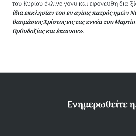
του Κυρίου έκλινε γόνυ και εφονεύθη δια ξ
ίδια εκκλησίαν του εν αγίοις πατρός ημών Ν
θαυμάσιος Χρίστος εις τας εννέα του Μαρτίου
Ορθοδοξίας και έπαινον»
.
Ενημερωθείτε η