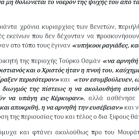
να μη θολώνεται το νοερόν της ψυχής του από τ
ριάντα χρόνια κυριαρχίας των Βενετών, περιήλ
ές εκείνων που δεν δέχονταν να προσκυνήσουν 
αν στο τόπο τους έγιναν
«υπήκοοι ραγιάδες, κα
οικητή της περιοχής Τούρκο Οσμάν
«να αρνηθή 
ιστιανός και ο Χριστός ήταν η πνοή του, καύχημ
ίραξεν περισότερον»
και
«τον εσυμβούλευεν, ω
διωγμός της πίστεως η να ακολουθήση αυτόν 
ύν να υπάγη εις Κέρκυραν»
, αλλά ασθένησε 
αι αποκριθή, η να αρνηθή την ευσέβειαν»
και ν
η της περιουσίας του και τέλος ο δια ξίφους θά
δόμυχα και φτάνει ακολούθως προ του Μουρ