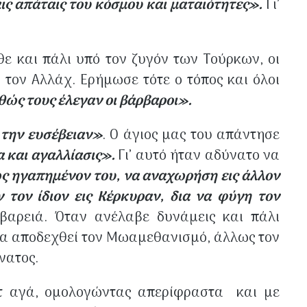
αις απάταις του κόσμου και ματαιότητες».
Γι’
θε και πάλι υπό τον ζυγόν των Τούρκων, οι
τον Αλλάχ. Ερήμωσε τότε ο τόπος και όλοι
θώς τους έλεγαν οι βάρβαροι».
την ευσέβειαν»
. Ο άγιος μας του απάντησε
α και αγαλλίασις».
Γι’ αυτό ήταν αδύνατο να
ς ηγαπημένον του, να αναχωρήση εις άλλον
τον ίδιον εις Κέρκυραν, δια να φύγη τον
βαρειά. Όταν ανέλαβε δυνάμεις και πάλι
α αποδεχθεί τον Μωαμεθανισμό, άλλως τον
νατος.
άτ αγά, ομολογώντας απερίφραστα και με