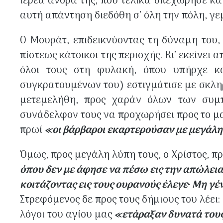
ιερέα άνδρα της, που τελικά υπεχώρησε κα
αυτή απάντηση διεδόθη σ’ όλη την πόλη, γ
Ο Μουράτ, επιδεικνύοντας τη δύναμη του,
πίστεως κάτοικοι της περιοχής. Κι’ εκείνε
όλοι τους στη φυλακή, όπου υπήρχε κ
συγκρατουμένων του) εστιγμάτισε με σκληρ
μετεμελήθη, προς χαράν όλων των συμπ
συνάδελφον τους να προχωρήσει προς το μα
πρωί
«οι βάρβαροι εκαρτερούσαν με μεγάλη
Όμως, προς μεγάλη λύπη τους, ο Χρίστος, π
όπου δεν με άφησε να πέσω εις την απώλειαν
κοιτάζοντας εις τους ουρανούς έλεγε∙ Μη γέ
Στρεφόμενος δε προς τους δήμιους του λέει:
λόγοι του αγίου μας
«ετάραξαν δυνατά τους