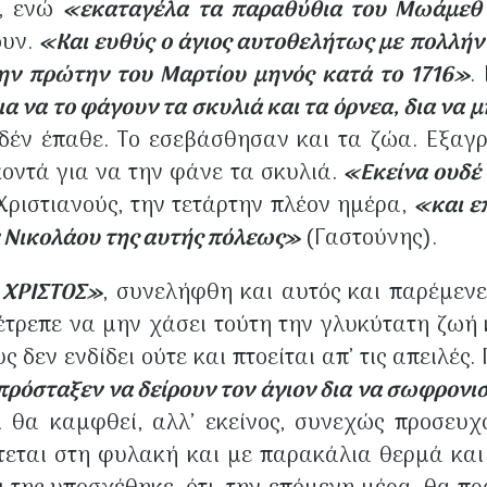
ό, ενώ
«εκαταγέλα τα παραθύθια του Μωάμεθ 
ουν.
«Και ευθύς ο άγιος αυτοθελήτως με πολλή
ν πρώτην του Μαρτίου μηνός κατά το 1716»
.
 δια να το φάγουν τα σκυλιά και τα όρνεα, δια να
έν έπαθε. Το εσεβάσθησαν και τα ζώα. Εξαγρ
κοντά για να την φάνε τα σκυλιά.
«Εκείνα ουδέ
Χριστιανούς, την τετάρτην πλέον ημέρα,
«και ε
ών Νικολάου της αυτής πόλεως»
(Γαστούνης).
 ΧΡΙΣΤΟΣ»
, συνελήφθη και αυτός και παρέμενε
οέτρεπε να μην χάσει τούτη την γλυκύτατη ζωή
ς δεν ενδίδει ούτε και πτοείται απ’ τις απειλές
ρόσταξεν να δείρουν τον άγιον δια να σωφρονισ
 θα καμφθεί, αλλ’ εκείνος, συνεχώς προσευχ
πτεται στη φυλακή και με παρακάλια θερμά και