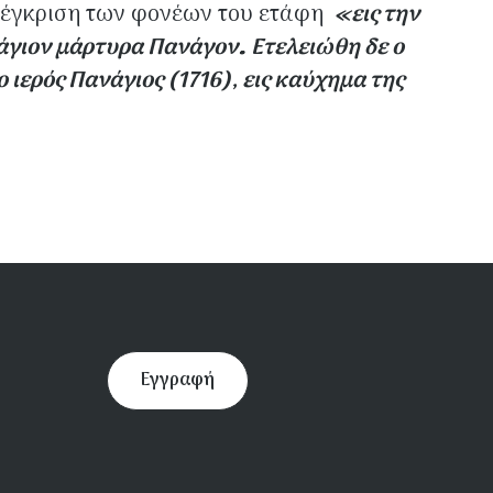
Με έγκριση των φονέων του ετάφη
«εις την
 άγιον μάρτυρα Πανάγον… Ετελειώθη δε ο
 ιερός Πανάγιος (1716), εις καύχημα της
Εγγραφή