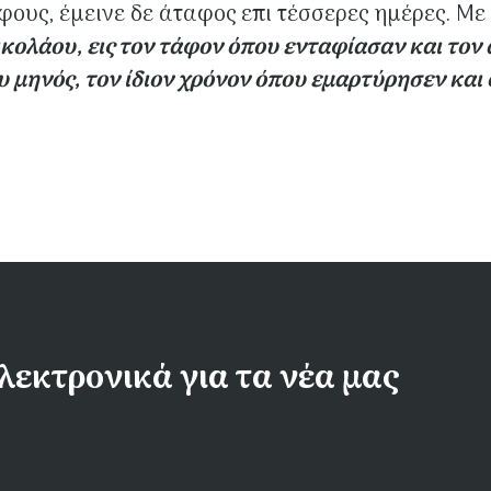
ίφους, έμεινε δε άταφος επι τέσσερες ημέρες. 
ικολάου, εις τον τάφον όπου ενταφίασαν και τον
 μηνός, τον ίδιον χρόνον όπου εμαρτύρησεν και ο
λεκτρονικά για τα νέα μας