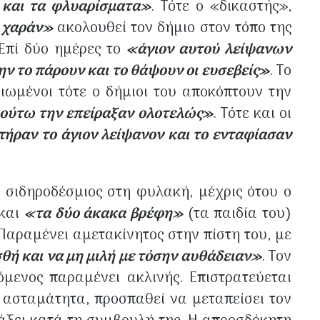
και τα φλυαρίσματα»
. Τότε ο «δικαστής»,
ν χαράν»
ακολουθεί τον δήμιο στον τόπο της
 Επί δύο ημέρες το
«άγιον αυτού λείψανων
 μην το πάρουν και το θάψουν οι ευσεβείς»
. Το
ιωμένοι τότε ο δήμιοι του αποκόπτουν την
 ούτω την επείραξαν ολοτελώς»
. Τότε και οι
πήραν το άγιον λείψανον και το ενταφίασαν
 σιδηροδέσμιος στη φυλακή, μέχρις ότου ο
 και
«τα δύο άκακα βρέφη»
(τα παιδία του)
. Παραμένει αμετακίνητος στην πίστη του, με
θή και να μη μιλή με τόσην αυθάδειαν»
. Τον
όμενος παραμένει ακλινής. Επιστρατεύεται
 ασταμάτητα, προσπαθεί να μεταπείσει τον