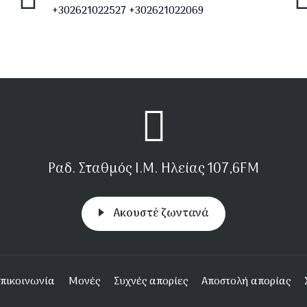
+302621022527
+302621022069
Ραδ. Σταθμός Ι.Μ. Ηλείας 107,6FM
Aκουστέ ζωντανά
πικοινωνία
Μονές
Συχνές απορίες
Αποστολή απορίας