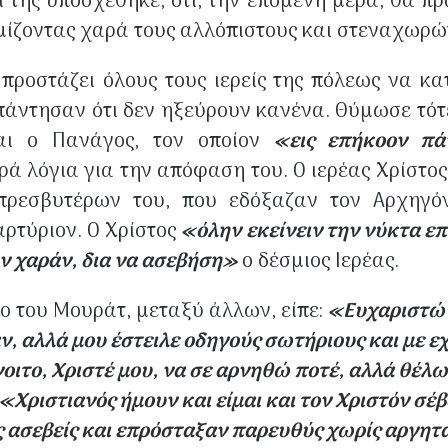
ι της υποσχέθηκε, ότι, την επόμενη μέρα, θα π
εμίζοντας χαρά τους αλλόπιστους και στεναχωρών
 προστάζει όλους τους ιερείς της πόλεως να 
ι απάντησαν ότι δεν ηξεύρουν κανένα. Θύμωσε τό
αι ο Πανάγος, τον οποίον
«εις επήκοον πά
ά λόγια για την απόφαση του. Ο ιερέας Χρίστο
ρεσβυτέρων του, που εδόξαζαν τον Αρχηγόν
ρτύριον. Ο Χρίστος
«όλην εκείνειν την νύκτα ε
ν χαράν, δια να ασεβήση»
ο δέσμιος Ιερέας.
ρο του Μουράτ, μεταξύ άλλων, είπε:
«Ευχαριστώ τ
, αλλά μου έστειλε οδηγούς σωτήριους και με εχ
νοιτο, Χριστέ μου, να σε αρνηθώ ποτέ, αλλά θέλ
«Χριστιανός ήμουν και είμαι και τον Χριστόν σέ
 ασεβείς και επρόσταξαν παρευθύς χωρίς αργητ