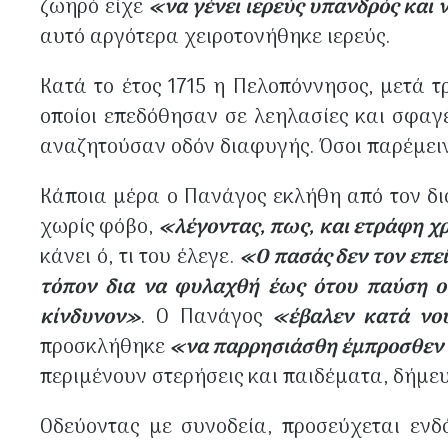
ζωηρό είχε
«να γένει ιερεύς υπανδρός και 
αυτό αργότερα χειροτονήθηκε ιερεύς.
Κατά το έτος 1715 η Πελοπόννησος, μετά τ
οποίοι επεδόθησαν σε λεηλασίες και σφαγ
αναζητούσαν οδόν διαφυγής. Όσοι παρέμειν
Κάποια μέρα ο Πανάγος εκλήθη από τον δι
χωρίς φόβο,
«λέγοντας, πως, και ετράφη χρ
κάνει ό, τι του έλεγε.
«Ο πασάς δεν τον επε
τόπον δια να φυλαχθή έως ότου παύση ο 
κίνδυνον»
. Ο Πανάγος
«έβαλεν κατά νο
προσκλήθηκε
«να παρρησιάσθη έμπροσθεν κ
περιμένουν στερήσεις και παιδέματα, δήμευσ
Οδεύοντας με συνοδεία, προσεύχεται εν