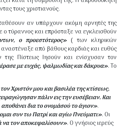
ράξει κατά τη συμβουλή της. Η απροσδόκητη
τας τους χριστιανούς.
καταθέσουν αν υπάρχουν ακόμη αρνητές της
τε ο τύραννος και επρόσταξε να εγκλεισθούν
ντων, ο προεστότερος»
( των κληρικών
ς αναστέναξε από βάθους καρδιάς και ευθύς
 της Πίστεως Ιησούν και ενίσχυσαν τον
πέρασε με ευχάς, ψαλμωδίας και δάκρυα»
. Το
ον Χριστόν μου και βασιλέα της κτίσεως,
ειραγώγησαν πάλιν εις την ευσέβειαν. Και
ω αποθάνει δια το ονομάσού το άγιον»
.
βομαι συν τω Πατρί και αγίω Πνεύματι»
. Οι
ά να τον αποκεφαλίσουν»
. Ο γνήσιος ιερεύς