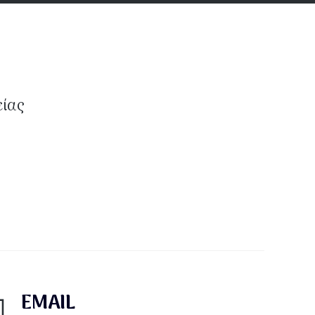
είας
EMAIL