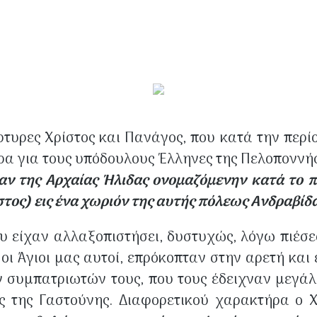
ρτυρες Χρίστος και Πανάγος, που κατά την περί
ρα για τους υπόδουλους Έλληνες της Πελοπονν
ραν της Αρχαίας Ήλιδας ονομαζόμενην κατά το 
στος) εις ένα χωριόν της αυτής πόλεως Ανδραβίδ
ου είχαν αλλαξοπιστήσει, δυστυχώς, λόγω πιέ
 οι Άγιοι μας αυτοί, επρόκοπταν στην αρετή και
ων συμπατριωτών τους, που τους έδειχναν μεγά
ός της Γαστούνης. Διαφορετικού χαρακτήρα ο Χ