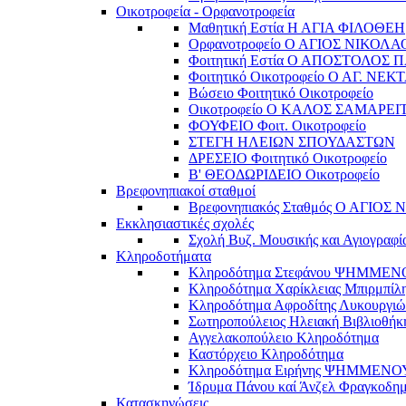
Οικοτροφεία - Ορφανοτροφεία
Μαθητική Εστία Η ΑΓΙΑ ΦΙΛΟΘΕΗ
Ορφανοτροφείο Ο ΑΓΙΟΣ ΝΙΚΟΛΑ
Φοιτητική Εστία Ο ΑΠΟΣΤΟΛΟΣ 
Φοιτητικό Οικοτροφείο Ο ΑΓ. ΝΕΚ
Βώσειο Φοιτητικό Οικοτροφείο
Οικοτροφείο Ο ΚΑΛΟΣ ΣΑΜΑΡΕΙ
ΦΟΥΦΕΙΟ Φοιτ. Οικοτροφείο
ΣΤΕΓΗ ΗΛΕΙΩΝ ΣΠΟΥΔΑΣΤΩΝ
ΔΡΕΣΕΙΟ Φοιτητικό Οικοτροφείο
Β' ΘΕΟΔΩΡΙΔΕΙΟ Οικοτροφείο
Βρεφονηπιακοί σταθμοί
Βρεφονηπιακός Σταθμός Ο ΑΓΙΟΣ
Εκκλησιαστικές σχολές
Σχολή Βυζ. Μουσικής και Αγιογραφί
Κληροδοτήματα
Κληροδότημα Στεφάνου ΨΗΜΜΕ
Κληροδότημα Χαρίκλειας Μπιρμπίλ
Κληροδότημα Αφροδίτης Λυκουργιώ
Σωτηροπούλειος Ηλειακή Βιβλιοθήκ
Αγγελακοπούλειο Κληροδότημα
Καστόρχειο Κληροδότημα
Κληροδότημα Ειρήνης ΨΗΜΜΕΝΟ
Ίδρυμα Πάνου καί Άνζελ Φραγκοδη
Κατασκηνώσεις