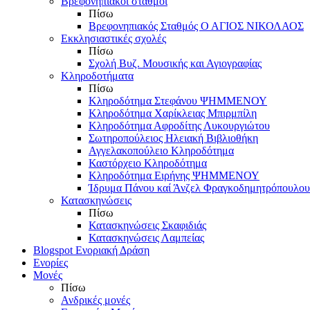
Βρεφονηπιακοί σταθμοί
Πίσω
Βρεφονηπιακός Σταθμός Ο ΑΓΙΟΣ ΝΙΚΟΛΑΟΣ
Εκκλησιαστικές σχολές
Πίσω
Σχολή Βυζ. Μουσικής και Αγιογραφίας
Κληροδοτήματα
Πίσω
Κληροδότημα Στεφάνου ΨΗΜΜΕΝΟΥ
Κληροδότημα Χαρίκλειας Μπιρμπίλη
Κληροδότημα Αφροδίτης Λυκουργιώτου
Σωτηροπούλειος Ηλειακή Βιβλιοθήκη
Αγγελακοπούλειο Κληροδότημα
Καστόρχειο Κληροδότημα
Κληροδότημα Ειρήνης ΨΗΜΜΕΝΟΥ
Ίδρυμα Πάνου καί Άνζελ Φραγκοδημητρόπουλου
Κατασκηνώσεις
Πίσω
Κατασκηνώσεις Σκαφιδιάς
Κατασκηνώσεις Λαμπείας
Blogspot Ενοριακή Δράση
Ενορίες
Μονές
Πίσω
Ανδρικές μονές