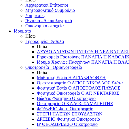
Αρχιερατκοί Επίτροποι
Μητροπολιτικό Συμβούλιο
Υπηρεσίες
'Έντυπα - Δικαιολογητικά
Οικονομικά στοιχεία
Ιδρύματα
Πίσω
Γηροκομεία - Άσυλα
Πίσω
ΑΣΥΛΟ ΑΝΙΑΤΩΝ ΠΥΡΓΟΥ Η ΝΕΑ ΒΑΣΙΛΕ
Γηροκομείο Γαστούνης ΠΑΝΑΓΙΑ Η ΚΑΘΟΛΙ
Ιδρυμα Χρονίως Πασχόντων ΠΑΝΑΓΙΑ Η Β
Οικοτροφεία - Ορφανοτροφεία
Πίσω
Μαθητική Εστία Η ΑΓΙΑ ΦΙΛΟΘΕΗ
Ορφανοτροφείο Ο ΑΓΙΟΣ ΝΙΚΟΛΑΟΣ Σπάτα
Φοιτητική Εστία Ο ΑΠΟΣΤΟΛΟΣ ΠΑΥΛΟΣ
Φοιτητικό Οικοτροφείο Ο ΑΓ. ΝΕΚΤΑΡΙΟΣ
Βώσειο Φοιτητικό Οικοτροφείο
Οικοτροφείο Ο ΚΑΛΟΣ ΣΑΜΑΡΕΙΤΗΣ
ΦΟΥΦΕΙΟ Φοιτ. Οικοτροφείο
ΣΤΕΓΗ ΗΛΕΙΩΝ ΣΠΟΥΔΑΣΤΩΝ
ΔΡΕΣΕΙΟ Φοιτητικό Οικοτροφείο
Β' ΘΕΟΔΩΡΙΔΕΙΟ Οικοτροφείο