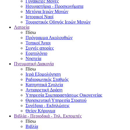
Γυναικείες Μονές
Ησυχαστήρια - Προσκυνήματα
Μετόχια Ιερών Μονών
Ιστορικοί Ναοί
Τουριστικός Οδηγός Ιερών Μονών
Λατρεία
Πίσω
Πρόγραμμα Ακολουθιών
Τοπικοί Άγιοι
Συχνές απορίες
Εορτολόγιο
Νηστεία
Πνευματική Διακονία
Πίσω
Ιερά Εξομολόγηση
Ραδιοφωνικός Σταθμός
Κατηχητικά Σχολεία
Αντιαιρετική Δράση
Υπηρεσία Συμπαραστάσεως Οικογενείας
Θρησκευτική Υπηρεσία Στρατού
Συνέδρια - Εκδηλώσεις
Θείον Κήρυγμα
Βιβλία - Περιοδικά - Τηλ. Εκπομπές
Πίσω
Βιβλία