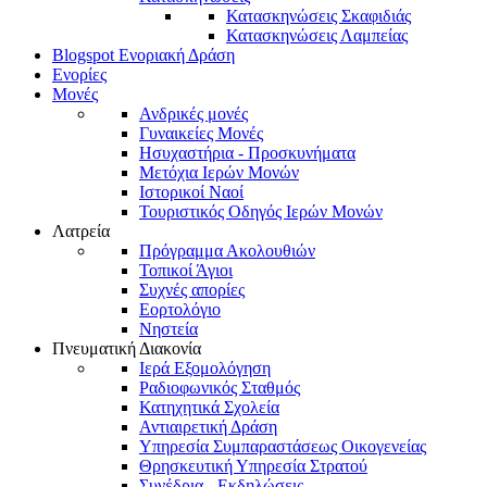
Κατασκηνώσεις Σκαφιδιάς
Κατασκηνώσεις Λαμπείας
Blogspot Ενοριακή Δράση
Ενορίες
Μονές
Ανδρικές μονές
Γυναικείες Μονές
Ησυχαστήρια - Προσκυνήματα
Μετόχια Ιερών Μονών
Ιστορικοί Ναοί
Τουριστικός Οδηγός Ιερών Μονών
Λατρεία
Πρόγραμμα Ακολουθιών
Τοπικοί Άγιοι
Συχνές απορίες
Εορτολόγιο
Νηστεία
Πνευματική Διακονία
Ιερά Εξομολόγηση
Ραδιοφωνικός Σταθμός
Κατηχητικά Σχολεία
Αντιαιρετική Δράση
Υπηρεσία Συμπαραστάσεως Οικογενείας
Θρησκευτική Υπηρεσία Στρατού
Συνέδρια - Εκδηλώσεις