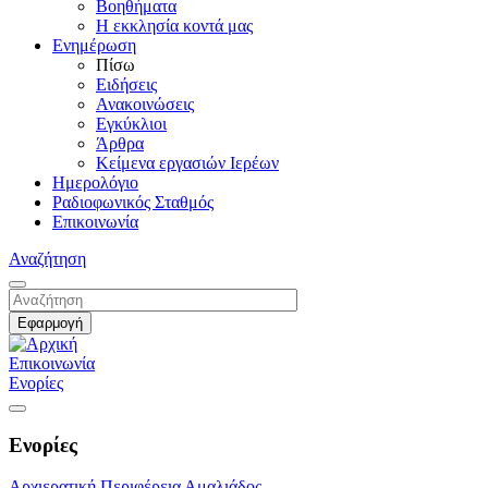
Βοηθήματα
Η εκκλησία κοντά μας
Ενημέρωση
Πίσω
Ειδήσεις
Ανακοινώσεις
Εγκύκλιοι
Άρθρα
Κείμενα εργασιών Ιερέων
Ημερολόγιο
Ραδιοφωνικός Σταθμός
Επικοινωνία
Αναζήτηση
Επικοινωνία
Ενορίες
Ενορίες
Αρχιερατική Περιφέρεια Αμαλιάδος