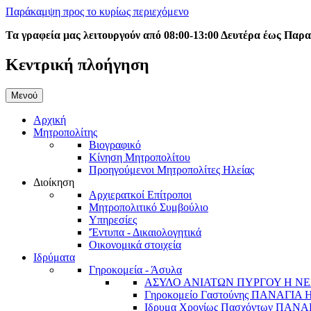
Παράκαμψη προς το κυρίως περιεχόμενο
Τα γραφεία μας λειτουργούν από 08:00-13:00 Δευτέρα έως Παρ
Κεντρική πλοήγηση
Μενού
Αρχική
Μητροπολίτης
Βιογραφικό
Κίνηση Μητροπολίτου
Προηγούμενοι Μητροπολίτες Ηλείας
Διοίκηση
Αρχιερατκοί Επίτροποι
Μητροπολιτικό Συμβούλιο
Υπηρεσίες
'Έντυπα - Δικαιολογητικά
Οικονομικά στοιχεία
Ιδρύματα
Γηροκομεία - Άσυλα
ΑΣΥΛΟ ΑΝΙΑΤΩΝ ΠΥΡΓΟΥ Η ΝΕ
Γηροκομείο Γαστούνης ΠΑΝΑΓΙΑ
Ιδρυμα Χρονίως Πασχόντων ΠΑ