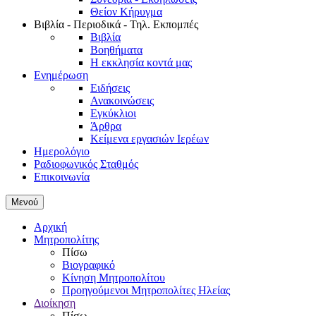
Θείον Κήρυγμα
Βιβλία - Περιοδικά - Τηλ. Εκπομπές
Βιβλία
Βοηθήματα
Η εκκλησία κοντά μας
Ενημέρωση
Ειδήσεις
Ανακοινώσεις
Εγκύκλιοι
Άρθρα
Κείμενα εργασιών Ιερέων
Ημερολόγιο
Ραδιοφωνικός Σταθμός
Επικοινωνία
Μενού
Αρχική
Μητροπολίτης
Πίσω
Βιογραφικό
Κίνηση Μητροπολίτου
Προηγούμενοι Μητροπολίτες Ηλείας
Διοίκηση
Πίσω