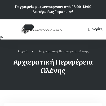
Παράκαμψη
Τα γραφεία μας λειτουργούν από 08:00-13:00
προς
Δευτέρα έως Παρασκευή
το
κυρίως
περιεχόμενο
Ενορίες
Κεντρική
ς
πλοήγηση
Αρχική
Αρχιερατική Περιφέρεια Ωλένης
Αρχιερατική Περιφέρεια
Ωλένης
α Αμαλιάδος
ια Πύργου