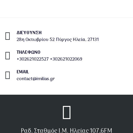
ΔΙΕΎΘΥΝΣΗ
28η Οκτωβρίου 52 Πύργος Ηλεία, 27131
ΤΗΛΕΦΩΝΟ
+302621022527
+302621022069
EMAIL
contact@imilias.gr
Ραδ. Σταθμός Ι.Μ. Ηλείας 107,6FM